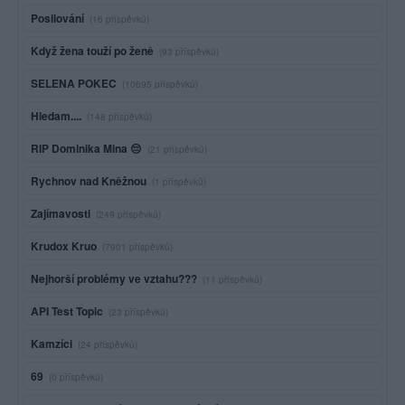
Posilování
(16 příspěvků)
Když žena touží po ženě
(93 příspěvků)
SELENA POKEC
(10695 příspěvků)
Hledam....
(148 příspěvků)
RIP Dominika Mina 😔
(21 příspěvků)
Rychnov nad Kněžnou
(1 příspěvků)
Zajímavosti
(249 příspěvků)
Krudox Kruo
(7901 příspěvků)
Nejhorší problémy ve vztahu???
(11 příspěvků)
API Test Topic
(23 příspěvků)
Kamzíci
(24 příspěvků)
69
(0 příspěvků)