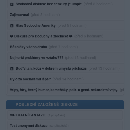
Poslední aktivita:
(před 3 hodinami)
Svobodná diskuse bez cenzury je utopie
Poslední aktivita:
(před 3 hodinami)
Zajímavosti
Poslední aktivita:
(před 5 hodinami)
Hlas Svobodne Ameriky
Poslední aktivita:
(před 6 hodinami)
❤️ Diskuze pro zloduchy a zločince! ❤️
Poslední aktivita:
(před 7 hodinami)
Básničky všeho druhu
Poslední aktivita:
(před 13 hodinami)
Nejhorší problémy ve vztahu???
Poslední aktivita:
(před 13 hodinami)
Buď Vítán, kdož v dobrém úmyslu přicházíš
Poslední aktivita:
(před 14 hodinami)
Bylo za socialismu lépe?
Posled
(před
Vtipy, fóry, černý humor, kameňáky, polit. a gend. nekorektní vtipy.
POSLEDNÍ ZALOŽENÉ DISKUZE
VIRTUALNÍ FANTAZIE
(2 příspěvků)
Test anonymní diskuze
(53 příspěvků)