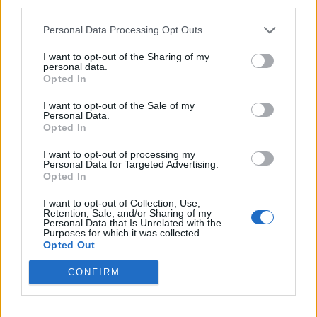
third parties.
Koníčky a zájmy
Kategorií:
0
Personal Data Processing Opt Outs
Diskuzí:
26
I want to opt-out of the Sharing of my
personal data.
Opted In
Kultura, umění a filozofie
I want to opt-out of the Sale of my
Personal Data.
Kategorií:
4
Opted In
Diskuzí:
26
I want to opt-out of processing my
Personal Data for Targeted Advertising.
Opted In
Láska, vztahy a sex
I want to opt-out of Collection, Use,
Retention, Sale, and/or Sharing of my
Kategorií:
0
Personal Data that Is Unrelated with the
Diskuzí:
55
Purposes for which it was collected.
Opted Out
CONFIRM
Náboženství
Kategorií:
1