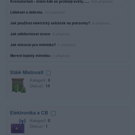
Krematorium - místo kde se prolínají světy.......
(326 příspěvků)
Lidskost a dobrota.
(35 příspěvků)
Jak používat elektrický sekáček na potraviny?
(9 příspěvků)
Jak odšťavňovat ovoce
(3 příspěvků)
Jak mixovat pro miminko?
(1 příspěvků)
Merení teploty miminku
(1 příspěvků)
Stálé Místnosti
Kategorií:
0
Diskuzí:
14
Elektronika a CB
Kategorií:
0
Diskuzí:
1