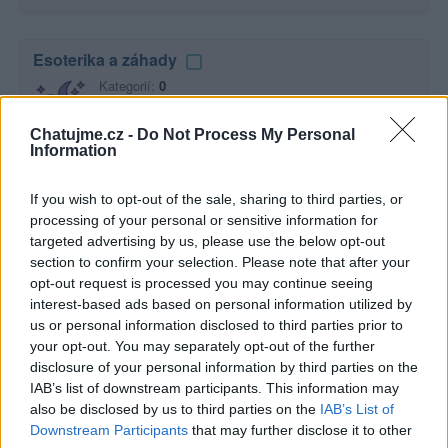
Esoterika a záhady
Kategorií:
0
Diskuzí:
9
Chatujme.cz -
Do Not Process My Personal
Information
Film a televize
If you wish to opt-out of the sale, sharing to third parties, or
Kategorií:
2
processing of your personal or sensitive information for
Diskuzí:
19
targeted advertising by us, please use the below opt-out
section to confirm your selection. Please note that after your
opt-out request is processed you may continue seeing
interest-based ads based on personal information utilized by
Hudba
us or personal information disclosed to third parties prior to
your opt-out. You may separately opt-out of the further
Kategorií:
0
disclosure of your personal information by third parties on the
Diskuzí:
47
IAB’s list of downstream participants. This information may
also be disclosed by us to third parties on the
IAB’s List of
Downstream Participants
that may further disclose it to other