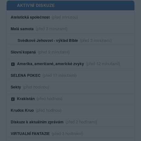
AKTIVNÍ DISKUZE
Poslední aktivita:
(před minutou)
Ateistická společnost
Poslední aktivita:
(před 3 minutami)
Malá samota
Poslední aktivita:
(před 3 minutami)
Svědkové Jehovovi - výklad Bible
Poslední aktivita:
(před 9 minutami)
Slovní kopaná
Poslední aktivita:
(před 12 minutami)
Amerika, američané, americké zvyky
Poslední aktivita:
(před 17 minutami)
SELENA POKEC
Poslední aktivita:
(před hodinou)
Sekty
Poslední aktivita:
(před hodinou)
Krakistán
Poslední aktivita:
(před hodinou)
Krudox Kruo
Poslední aktivita:
(před 2 hodinami)
Diskuze k aktuálním zprávám
Poslední aktivita:
(před 3 hodinami)
VIRTUALNÍ FANTAZIE