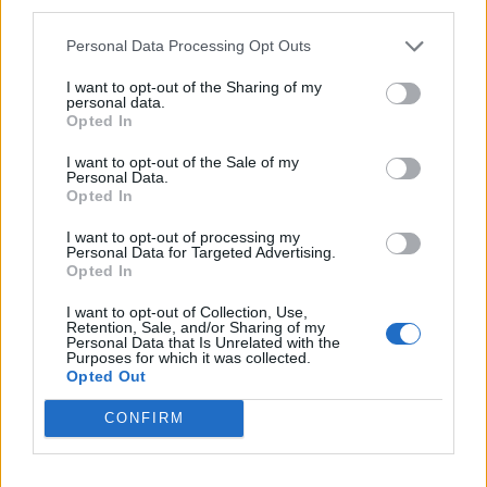
third parties.
Koníčky a zájmy
Kategorií:
0
Personal Data Processing Opt Outs
Diskuzí:
26
I want to opt-out of the Sharing of my
personal data.
Opted In
Kultura, umění a filozofie
I want to opt-out of the Sale of my
Personal Data.
Kategorií:
4
Opted In
Diskuzí:
26
I want to opt-out of processing my
Personal Data for Targeted Advertising.
Opted In
Láska, vztahy a sex
I want to opt-out of Collection, Use,
Retention, Sale, and/or Sharing of my
Kategorií:
0
Personal Data that Is Unrelated with the
Diskuzí:
54
Purposes for which it was collected.
Opted Out
CONFIRM
Náboženství
Kategorií:
1