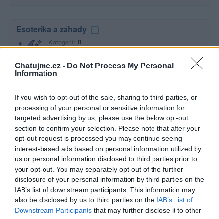
Esoterika a záhady
Kategorií:
0
Diskuzí:
9
Chatujme.cz -
Do Not Process My Personal
Information
Film a televize
If you wish to opt-out of the sale, sharing to third parties, or
Kategorií:
2
processing of your personal or sensitive information for
Diskuzí:
19
targeted advertising by us, please use the below opt-out
section to confirm your selection. Please note that after your
opt-out request is processed you may continue seeing
interest-based ads based on personal information utilized by
Hudba
us or personal information disclosed to third parties prior to
your opt-out. You may separately opt-out of the further
Kategorií:
0
disclosure of your personal information by third parties on the
Diskuzí:
47
IAB’s list of downstream participants. This information may
also be disclosed by us to third parties on the
IAB’s List of
Downstream Participants
that may further disclose it to other