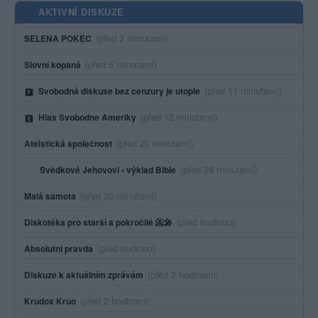
AKTIVNÍ DISKUZE
Poslední aktivita:
(před 2 minutami)
SELENA POKEC
Poslední aktivita:
(před 5 minutami)
Slovní kopaná
Poslední aktivita:
(před 11 minutami)
Svobodná diskuse bez cenzury je utopie
Poslední aktivita:
(před 12 minutami)
Hlas Svobodne Ameriky
Poslední aktivita:
(před 20 minutami)
Ateistická společnost
Poslední aktivita:
(před 28 minutami)
Svědkové Jehovovi - výklad Bible
Poslední aktivita:
(před 30 minutami)
Malá samota
Poslední aktivita:
(před hodinou)
Diskotéka pro starší a pokročilé 📀🎤
Poslední aktivita:
(před hodinou)
Absolutni pravda
Poslední aktivita:
(před 2 hodinami)
Diskuze k aktuálním zprávám
Poslední aktivita:
(před 2 hodinami)
Krudox Kruo