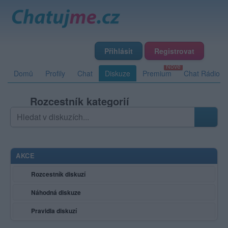
Přihlásit
Registrovat
Domů
Profily
Chat
Diskuze
Premium
Chat Rádio
Rozcestník kategorií
Hledat v diskuzích
Zadejte hledaný výraz; výsledky se načítají průběžně
AKCE
Rozcestník diskuzí
Náhodná diskuze
Pravidla diskuzí