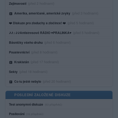
Poslední aktivita:
(před 2 hodinami)
Zajímavosti
Poslední aktivita:
(před 3 hodinami)
Amerika, američané, americké zvyky
Poslední aktivita:
(před 5 hodinami)
❤️ Diskuze pro zloduchy a zločince! ❤️
Poslední aktivita:
(před 5 hodinami)
♪♪♫♪♪Antistresové RÁDIO ♥PRALINKA♥
Poslední aktivita:
(před 6 hodinami)
Básničky všeho druhu
Poslední aktivita:
(před 8 hodinami)
Poustevnictví
Poslední aktivita:
(před 17 hodinami)
Krakistán
Poslední aktivita:
(před 18 hodinami)
Sekty
Poslední aktivita:
(před 20 hodinami)
Co tu ještě nebylo
POSLEDNÍ ZALOŽENÉ DISKUZE
Test anonymní diskuze
(53 příspěvků)
Posilování
(16 příspěvků)