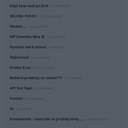
Když žena touží po ženě
(92 příspěvků)
SELENA POKEC
(10575 příspěvků)
Hledam....
(148 příspěvků)
RIP Dominika Mina 😔
(21 příspěvků)
Rychnov nad Kněžnou
(1 příspěvků)
Zajímavosti
(246 příspěvků)
Krudox Kruo
(7860 příspěvků)
Nejhorší problémy ve vztahu???
(10 příspěvků)
API Test Topic
(23 příspěvků)
Kamzíci
(24 příspěvků)
69
(0 příspěvků)
Krematorium - místo kde se prolínají světy.......
(326 příspěvků)