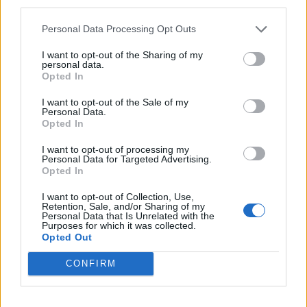
third parties.
Koníčky a zájmy
Kategorií:
0
Personal Data Processing Opt Outs
Diskuzí:
26
I want to opt-out of the Sharing of my
personal data.
Opted In
Kultura, umění a filozofie
I want to opt-out of the Sale of my
Personal Data.
Kategorií:
4
Opted In
Diskuzí:
26
I want to opt-out of processing my
Personal Data for Targeted Advertising.
Opted In
Láska, vztahy a sex
I want to opt-out of Collection, Use,
Retention, Sale, and/or Sharing of my
Kategorií:
0
Personal Data that Is Unrelated with the
Diskuzí:
54
Purposes for which it was collected.
Opted Out
CONFIRM
Náboženství
Kategorií:
1