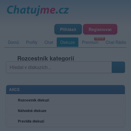
Přihlásit
Registrovat
Domů
Profily
Chat
Diskuze
Premium
Chat Rádio
Rozcestník kategorií
Hledat v diskuzích
Zadejte hledaný výraz; výsledky se načítají průběžně
AKCE
Rozcestník diskuzí
Náhodná diskuze
Pravidla diskuzí