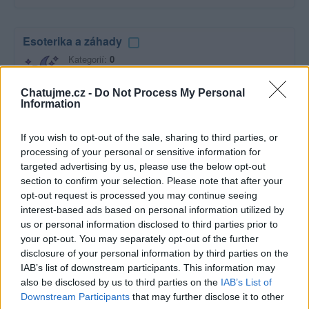
Esoterika a záhady
Kategorií:
0
Diskuzí:
9
Chatujme.cz -
Do Not Process My Personal
Information
Film a televize
If you wish to opt-out of the sale, sharing to third parties, or
Kategorií:
2
processing of your personal or sensitive information for
Diskuzí:
19
targeted advertising by us, please use the below opt-out
section to confirm your selection. Please note that after your
opt-out request is processed you may continue seeing
interest-based ads based on personal information utilized by
Hudba
us or personal information disclosed to third parties prior to
your opt-out. You may separately opt-out of the further
Kategorií:
0
disclosure of your personal information by third parties on the
Diskuzí:
47
IAB’s list of downstream participants. This information may
also be disclosed by us to third parties on the
IAB’s List of
Downstream Participants
that may further disclose it to other