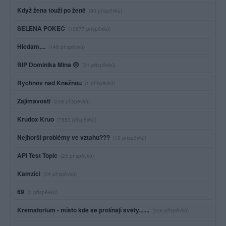
Když žena touží po ženě
(93 příspěvků)
SELENA POKEC
(10677 příspěvků)
Hledam....
(148 příspěvků)
RIP Dominika Mina 😔
(21 příspěvků)
Rychnov nad Kněžnou
(1 příspěvků)
Zajímavosti
(248 příspěvků)
Krudox Kruo
(7883 příspěvků)
Nejhorší problémy ve vztahu???
(10 příspěvků)
API Test Topic
(23 příspěvků)
Kamzíci
(24 příspěvků)
69
(0 příspěvků)
Krematorium - místo kde se prolínají světy.......
(326 příspěvků)