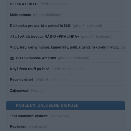
Poslední aktivita:
(před 3 hodinami)
SELENA POKEC
Poslední aktivita:
(před 4 hodinami)
Malá samota
Poslední aktivita:
(před 5 hodinami)
Diskotéka pro starší a pokročilé 📀🎤
Poslední aktivita:
(před 11 hodinami)
♪♪♫♪♪Antistresové RÁDIO ♥PRALINKA♥
Posled
(před
Vtipy, fóry, černý humor, kameňáky, polit. a gend. nekorektní vtipy.
Poslední aktivita:
(před 12 hodinami)
Hlas Svobodne Ameriky
Poslední aktivita:
(před 15 hodinami)
Když žena touží po ženě
Poslední aktivita:
(před 16 hodinami)
Poustevnictví
Poslední aktivita:
(včera)
Zajímavosti
POSLEDNÍ ZALOŽENÉ DISKUZE
Test anonymní diskuze
(53 příspěvků)
Posilování
(16 příspěvků)