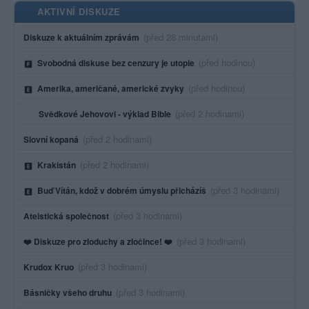
AKTIVNÍ DISKUZE
Poslední aktivita:
(před 28 minutami)
Diskuze k aktuálním zprávám
Poslední aktivita:
(před hodinou)
Svobodná diskuse bez cenzury je utopie
Poslední aktivita:
(před hodinou)
Amerika, američané, americké zvyky
Poslední aktivita:
(před 2 hodinami)
Svědkové Jehovovi - výklad Bible
Poslední aktivita:
(před 2 hodinami)
Slovní kopaná
Poslední aktivita:
(před 2 hodinami)
Krakistán
Poslední aktivita:
(před 3 hodinami)
Buď Vítán, kdož v dobrém úmyslu přicházíš
Poslední aktivita:
(před 3 hodinami)
Ateistická společnost
Poslední aktivita:
(před 3 hodinami)
❤️ Diskuze pro zloduchy a zločince! ❤️
Poslední aktivita:
(před 3 hodinami)
Krudox Kruo
Poslední aktivita:
(před 3 hodinami)
Básničky všeho druhu