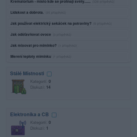
Krematorium - místo kde se prolínají světy.......
(326 příspěvků)
Lidskost a dobrota.
(35 příspěvků)
Jak používat elektrický sekáček na potraviny?
(9 příspěvků)
Jak odšťavňovat ovoce
(3 příspěvků)
Jak mixovat pro miminko?
(1 příspěvků)
Merení teploty miminku
(1 příspěvků)
Stálé Místnosti
Kategorií:
0
Diskuzí:
14
Elektronika a CB
Kategorií:
0
Diskuzí:
1