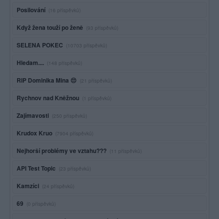
Posilování
(16 příspěvků)
Když žena touží po ženě
(93 příspěvků)
SELENA POKEC
(10703 příspěvků)
Hledam....
(148 příspěvků)
RIP Dominika Mina 😔
(21 příspěvků)
Rychnov nad Kněžnou
(1 příspěvků)
Zajímavosti
(250 příspěvků)
Krudox Kruo
(7904 příspěvků)
Nejhorší problémy ve vztahu???
(11 příspěvků)
API Test Topic
(23 příspěvků)
Kamzíci
(24 příspěvků)
69
(0 příspěvků)