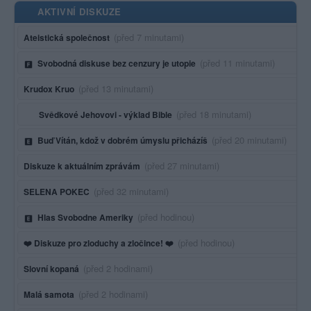
AKTIVNÍ DISKUZE
Poslední aktivita:
(před 7 minutami)
Ateistická společnost
Poslední aktivita:
(před 11 minutami)
Svobodná diskuse bez cenzury je utopie
Poslední aktivita:
(před 13 minutami)
Krudox Kruo
Poslední aktivita:
(před 18 minutami)
Svědkové Jehovovi - výklad Bible
Poslední aktivita:
(před 20 minutami)
Buď Vítán, kdož v dobrém úmyslu přicházíš
Poslední aktivita:
(před 27 minutami)
Diskuze k aktuálním zprávám
Poslední aktivita:
(před 32 minutami)
SELENA POKEC
Poslední aktivita:
(před hodinou)
Hlas Svobodne Ameriky
Poslední aktivita:
(před hodinou)
❤️ Diskuze pro zloduchy a zločince! ❤️
Poslední aktivita:
(před 2 hodinami)
Slovní kopaná
Poslední aktivita:
(před 2 hodinami)
Malá samota