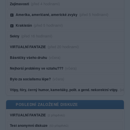
Poslední aktivita:
(před 4 hodinami)
Zajímavosti
Poslední aktivita:
(před 5 hodinami)
Amerika, američané, americké zvyky
Poslední aktivita:
(před 5 hodinami)
Krakistán
Poslední aktivita:
(před 16 hodinami)
Sekty
Poslední aktivita:
(před 20 hodinami)
VIRTUALNÍ FANTAZIE
Poslední aktivita:
(včera)
Básničky všeho druhu
Poslední aktivita:
(včera)
Nejhorší problémy ve vztahu???
Poslední aktivita:
(včera)
Bylo za socialismu lépe?
Posled
(včera
Vtipy, fóry, černý humor, kameňáky, polit. a gend. nekorektní vtipy.
POSLEDNÍ ZALOŽENÉ DISKUZE
VIRTUALNÍ FANTAZIE
(2 příspěvků)
Test anonymní diskuze
(53 příspěvků)