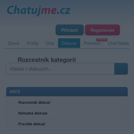
Přihlásit
Registrovat
Domů
Profily
Chat
Diskuze
Premium
Chat Rádio
Rozcestník kategorií
Hledat v diskuzích
Zadejte hledaný výraz; výsledky se načítají průběžně
AKCE
Rozcestník diskuzí
Náhodná diskuze
Pravidla diskuzí