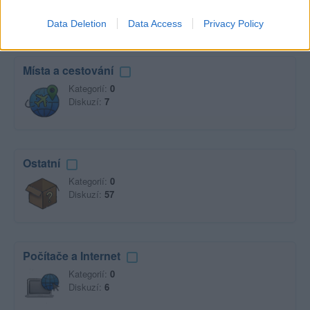
Diskuzí:
52
Data Deletion
Data Access
Privacy Policy
Místa a cestování
Kategorií:
0
Diskuzí:
7
Ostatní
Kategorií:
0
Diskuzí:
57
Počítače a Internet
Kategorií:
0
Diskuzí:
6