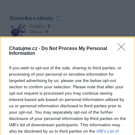
Esoterika a záhady
Kategorií:
0
Diskuzí:
9
Chatujme.cz -
Do Not Process My Personal
Information
Film a televize
Kategorií:
2
If you wish to opt-out of the sale, sharing to third parties, or
Diskuzí:
19
processing of your personal or sensitive information for
targeted advertising by us, please use the below opt-out
section to confirm your selection. Please note that after your
opt-out request is processed you may continue seeing
Hudba
interest-based ads based on personal information utilized by
us or personal information disclosed to third parties prior to
Kategorií:
0
Diskuzí:
47
your opt-out. You may separately opt-out of the further
disclosure of your personal information by third parties on the
IAB’s list of downstream participants. This information may
also be disclosed by us to third parties on the
IAB’s List of