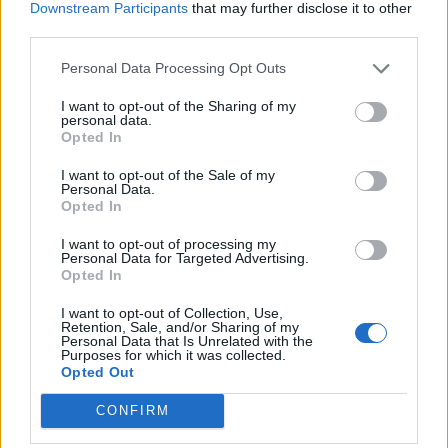
Downstream Participants
that may further disclose it to other
Koníčky a zájmy
third parties.
Kategorií:
0
Diskuzí:
26
Personal Data Processing Opt Outs
I want to opt-out of the Sharing of my
personal data.
Opted In
Kultura, umění a filozofie
Kategorií:
4
I want to opt-out of the Sale of my
Personal Data.
Diskuzí:
26
Opted In
I want to opt-out of processing my
Personal Data for Targeted Advertising.
Opted In
Láska, vztahy a sex
Kategorií:
0
I want to opt-out of Collection, Use,
Diskuzí:
55
Retention, Sale, and/or Sharing of my
Personal Data that Is Unrelated with the
Purposes for which it was collected.
Opted Out
CONFIRM
Náboženství
Kategorií:
1