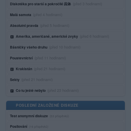
Poslední aktivita:
(před 3 hodinami)
Diskotéka pro starší a pokročilé 📀🎤
Poslední aktivita:
(před 4 hodinami)
Malá samota
Poslední aktivita:
(před 5 hodinami)
Absolutni pravda
Poslední aktivita:
(před 6 hodinami)
Amerika, američané, americké zvyky
Poslední aktivita:
(před 10 hodinami)
Básničky všeho druhu
Poslední aktivita:
(před 11 hodinami)
Poustevnictví
Poslední aktivita:
(před 21 hodinami)
Krakistán
Poslední aktivita:
(před 21 hodinami)
Sekty
Poslední aktivita:
(před 23 hodinami)
Co tu ještě nebylo
POSLEDNÍ ZALOŽENÉ DISKUZE
Test anonymní diskuze
(53 příspěvků)
Posilování
(16 příspěvků)