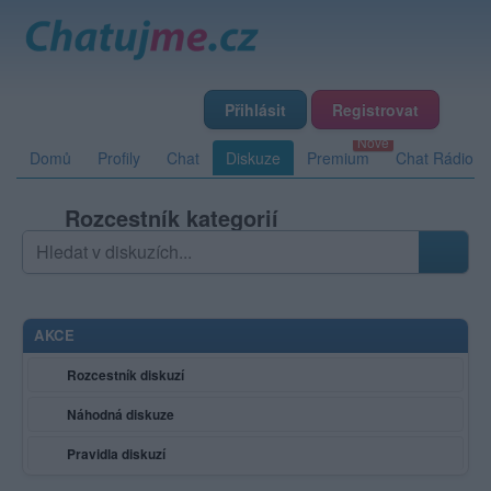
Přihlásit
Registrovat
Domů
Profily
Chat
Diskuze
Premium
Chat Rádio
Rozcestník kategorií
Hledat v diskuzích
Zadejte hledaný výraz; výsledky se načítají průběžně
AKCE
Rozcestník diskuzí
Náhodná diskuze
Pravidla diskuzí