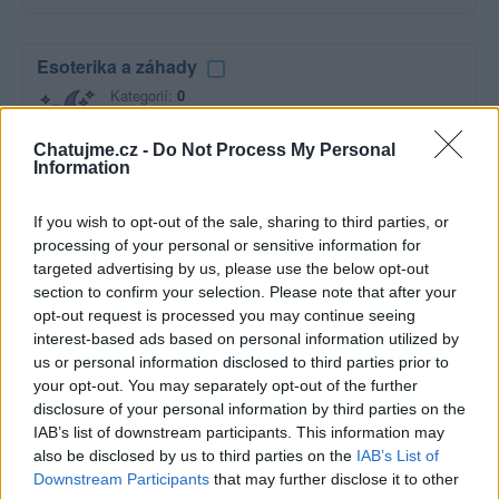
Esoterika a záhady
Kategorií:
0
Diskuzí:
9
Chatujme.cz -
Do Not Process My Personal
Information
Film a televize
If you wish to opt-out of the sale, sharing to third parties, or
Kategorií:
2
processing of your personal or sensitive information for
Diskuzí:
19
targeted advertising by us, please use the below opt-out
section to confirm your selection. Please note that after your
opt-out request is processed you may continue seeing
interest-based ads based on personal information utilized by
Hudba
us or personal information disclosed to third parties prior to
your opt-out. You may separately opt-out of the further
Kategorií:
0
disclosure of your personal information by third parties on the
Diskuzí:
47
IAB’s list of downstream participants. This information may
also be disclosed by us to third parties on the
IAB’s List of
Downstream Participants
that may further disclose it to other