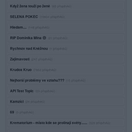
Když žena touží po ženě
(92 příspěvků)
SELENA POKEC
(10604 příspěvků)
Hledam....
(148 příspěvků)
RIP Dominika Mina 😔
(21 příspěvků)
Rychnov nad Kněžnou
(1 příspěvků)
Zajímavosti
(247 příspěvků)
Krudox Kruo
(7862 příspěvků)
Nejhorší problémy ve vztahu???
(10 příspěvků)
API Test Topic
(23 příspěvků)
Kamzíci
(24 příspěvků)
69
(0 příspěvků)
Krematorium - místo kde se prolínají světy.......
(326 příspěvků)