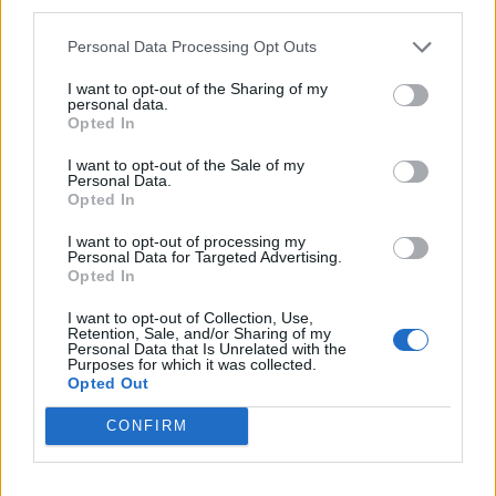
third parties.
Koníčky a zájmy
Kategorií:
0
Personal Data Processing Opt Outs
Diskuzí:
26
I want to opt-out of the Sharing of my
personal data.
Opted In
Kultura, umění a filozofie
I want to opt-out of the Sale of my
Personal Data.
Kategorií:
4
Opted In
Diskuzí:
26
I want to opt-out of processing my
Personal Data for Targeted Advertising.
Opted In
Láska, vztahy a sex
I want to opt-out of Collection, Use,
Retention, Sale, and/or Sharing of my
Kategorií:
0
Personal Data that Is Unrelated with the
Diskuzí:
54
Purposes for which it was collected.
Opted Out
CONFIRM
Náboženství
Kategorií:
1