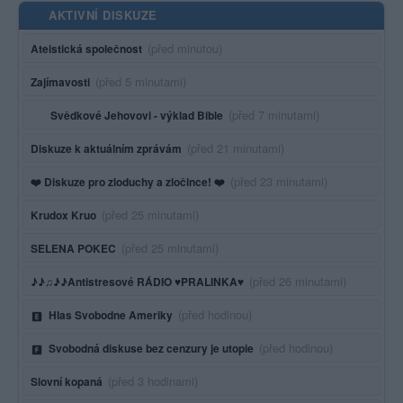
AKTIVNÍ DISKUZE
Poslední aktivita:
(před minutou)
Ateistická společnost
Poslední aktivita:
(před 5 minutami)
Zajímavosti
Poslední aktivita:
(před 7 minutami)
Svědkové Jehovovi - výklad Bible
Poslední aktivita:
(před 21 minutami)
Diskuze k aktuálním zprávám
Poslední aktivita:
(před 23 minutami)
❤️ Diskuze pro zloduchy a zločince! ❤️
Poslední aktivita:
(před 25 minutami)
Krudox Kruo
Poslední aktivita:
(před 25 minutami)
SELENA POKEC
Poslední aktivita:
(před 26 minutami)
♪♪♫♪♪Antistresové RÁDIO ♥PRALINKA♥
Poslední aktivita:
(před hodinou)
Hlas Svobodne Ameriky
Poslední aktivita:
(před hodinou)
Svobodná diskuse bez cenzury je utopie
Poslední aktivita:
(před 3 hodinami)
Slovní kopaná