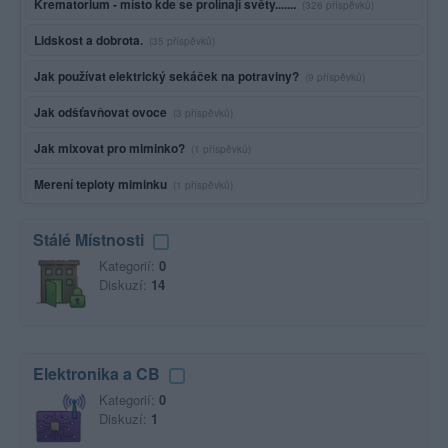
Krematorium - místo kde se prolínají světy.......
(326 příspěvků)
Lidskost a dobrota.
(35 příspěvků)
Jak používat elektrický sekáček na potraviny?
(9 příspěvků)
Jak odšťavňovat ovoce
(3 příspěvků)
Jak mixovat pro miminko?
(1 příspěvků)
Merení teploty miminku
(1 příspěvků)
Stálé Místnosti
Kategorií:
0
Diskuzí:
14
Elektronika a CB
Kategorií:
0
Diskuzí:
1