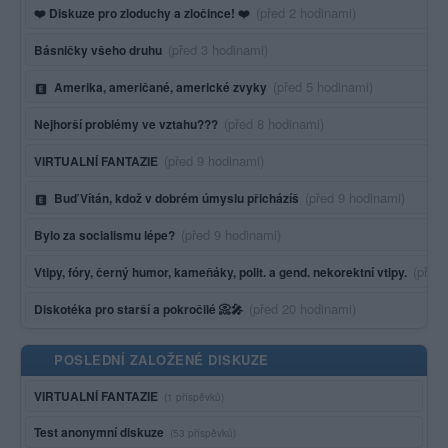
Poslední aktivita:
(před 2 hodinami)
❤️ Diskuze pro zloduchy a zločince! ❤️
Poslední aktivita:
(před 3 hodinami)
Básničky všeho druhu
Poslední aktivita:
(před 5 hodinami)
Amerika, američané, americké zvyky
Poslední aktivita:
(před 8 hodinami)
Nejhorší problémy ve vztahu???
Poslední aktivita:
(před 9 hodinami)
VIRTUALNÍ FANTAZIE
Poslední aktivita:
(před 9 hodinami)
Buď Vítán, kdož v dobrém úmyslu přicházíš
Poslední aktivita:
(před 9 hodinami)
Bylo za socialismu lépe?
Posled
(před
Vtipy, fóry, černý humor, kameňáky, polit. a gend. nekorektní vtipy.
Poslední aktivita:
(před 20 hodinami)
Diskotéka pro starší a pokročilé 📀🎤
POSLEDNÍ ZALOŽENÉ DISKUZE
VIRTUALNÍ FANTAZIE
(1 příspěvků)
Test anonymní diskuze
(53 příspěvků)