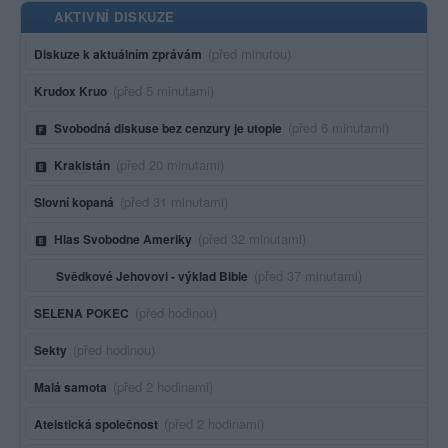
AKTIVNÍ DISKUZE
Poslední aktivita:
(před minutou)
Diskuze k aktuálním zprávám
Poslední aktivita:
(před 5 minutami)
Krudox Kruo
Poslední aktivita:
(před 6 minutami)
Svobodná diskuse bez cenzury je utopie
Poslední aktivita:
(před 20 minutami)
Krakistán
Poslední aktivita:
(před 31 minutami)
Slovní kopaná
Poslední aktivita:
(před 32 minutami)
Hlas Svobodne Ameriky
Poslední aktivita:
(před 37 minutami)
Svědkové Jehovovi - výklad Bible
Poslední aktivita:
(před hodinou)
SELENA POKEC
Poslední aktivita:
(před hodinou)
Sekty
Poslední aktivita:
(před 2 hodinami)
Malá samota
Poslední aktivita:
(před 2 hodinami)
Ateistická společnost