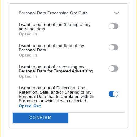
third parties.
Koníčky a zájmy
Kategorií:
0
Personal Data Processing Opt Outs
Diskuzí:
26
I want to opt-out of the Sharing of my
personal data.
Opted In
Kultura, umění a filozofie
I want to opt-out of the Sale of my
Personal Data.
Kategorií:
4
Opted In
Diskuzí:
26
I want to opt-out of processing my
Personal Data for Targeted Advertising.
Opted In
Láska, vztahy a sex
I want to opt-out of Collection, Use,
Retention, Sale, and/or Sharing of my
Kategorií:
0
Personal Data that Is Unrelated with the
Diskuzí:
55
Purposes for which it was collected.
Opted Out
CONFIRM
Náboženství
Kategorií:
1