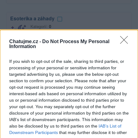
Esoterika a záhady
Kategorií:
0
Diskuzí:
9
Chatujme.cz -
Do Not Process My Personal
Information
Film a televize
If you wish to opt-out of the sale, sharing to third parties, or
Kategorií:
2
processing of your personal or sensitive information for
Diskuzí:
19
targeted advertising by us, please use the below opt-out
section to confirm your selection. Please note that after your
opt-out request is processed you may continue seeing
interest-based ads based on personal information utilized by
Hudba
us or personal information disclosed to third parties prior to
your opt-out. You may separately opt-out of the further
Kategorií:
0
disclosure of your personal information by third parties on the
Diskuzí:
47
IAB’s list of downstream participants. This information may
also be disclosed by us to third parties on the
IAB’s List of
Downstream Participants
that may further disclose it to other