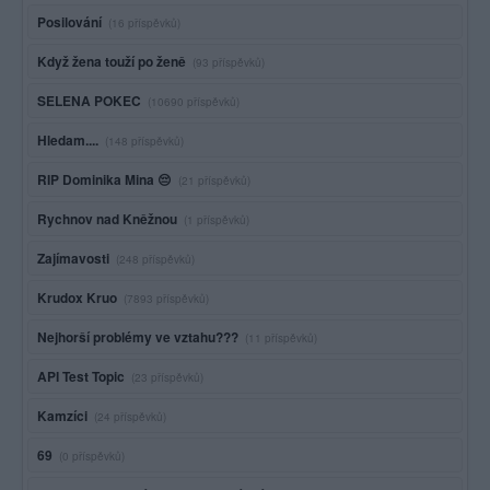
Posilování
(16 příspěvků)
Když žena touží po ženě
(93 příspěvků)
SELENA POKEC
(10690 příspěvků)
Hledam....
(148 příspěvků)
RIP Dominika Mina 😔
(21 příspěvků)
Rychnov nad Kněžnou
(1 příspěvků)
Zajímavosti
(248 příspěvků)
Krudox Kruo
(7893 příspěvků)
Nejhorší problémy ve vztahu???
(11 příspěvků)
API Test Topic
(23 příspěvků)
Kamzíci
(24 příspěvků)
69
(0 příspěvků)