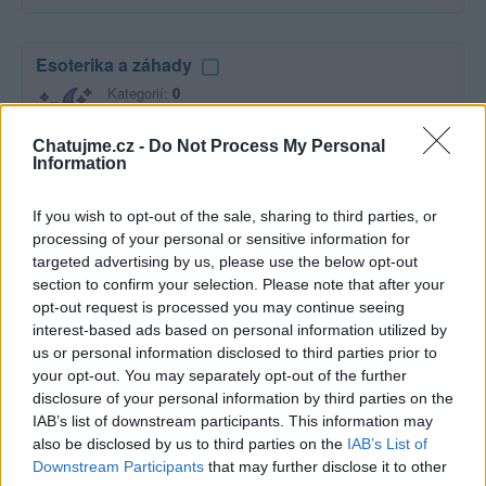
Esoterika a záhady
Kategorií:
0
Diskuzí:
9
Chatujme.cz -
Do Not Process My Personal
Information
Film a televize
If you wish to opt-out of the sale, sharing to third parties, or
Kategorií:
2
processing of your personal or sensitive information for
Diskuzí:
19
targeted advertising by us, please use the below opt-out
section to confirm your selection. Please note that after your
opt-out request is processed you may continue seeing
interest-based ads based on personal information utilized by
Hudba
us or personal information disclosed to third parties prior to
your opt-out. You may separately opt-out of the further
Kategorií:
0
disclosure of your personal information by third parties on the
Diskuzí:
47
IAB’s list of downstream participants. This information may
also be disclosed by us to third parties on the
IAB’s List of
Downstream Participants
that may further disclose it to other