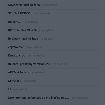
Když žena touží po ženě
(92 příspěvků)
SELENA POKEC
(10647 příspěvků)
Hledam....
(148 příspěvků)
RIP Dominika Mina 😔
(21 příspěvků)
Rychnov nad Kněžnou
(1 příspěvků)
Zajímavosti
(248 příspěvků)
Krudox Kruo
(7867 příspěvků)
Nejhorší problémy ve vztahu???
(10 příspěvků)
API Test Topic
(23 příspěvků)
Kamzíci
(24 příspěvků)
69
(0 příspěvků)
Krematorium - místo kde se prolínají světy.......
(326 příspěvků)