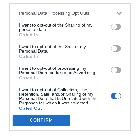
third parties.
Koníčky a zájmy
Kategorií:
0
Personal Data Processing Opt Outs
Diskuzí:
26
I want to opt-out of the Sharing of my
personal data.
Opted In
Kultura, umění a filozofie
I want to opt-out of the Sale of my
Personal Data.
Kategorií:
4
Opted In
Diskuzí:
26
I want to opt-out of processing my
Personal Data for Targeted Advertising.
Opted In
Láska, vztahy a sex
I want to opt-out of Collection, Use,
Retention, Sale, and/or Sharing of my
Kategorií:
0
Personal Data that Is Unrelated with the
Diskuzí:
54
Purposes for which it was collected.
Opted Out
CONFIRM
Náboženství
Kategorií:
1