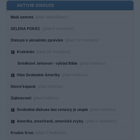
AKTIVNÍ DISKUZE
Poslední aktivita:
(před okamžikem)
Malá samota
Poslední aktivita:
(před 6 minutami)
SELENA POKEC
Poslední aktivita:
(před 19 minutami)
Diskuze k aktuálním zprávám
Poslední aktivita:
(před 28 minutami)
Krakistán
Poslední aktivita:
(před hodinou)
Svědkové Jehovovi - výklad Bible
Poslední aktivita:
(před hodinou)
Hlas Svobodne Ameriky
Poslední aktivita:
(před hodinou)
Slovní kopaná
Poslední aktivita:
(před hodinou)
Zajímavosti
Poslední aktivita:
(před hodinou)
Svobodná diskuse bez cenzury je utopie
Poslední aktivita:
(před 2 hodinami)
Amerika, američané, americké zvyky
Poslední aktivita:
(před 2 hodinami)
Krudox Kruo