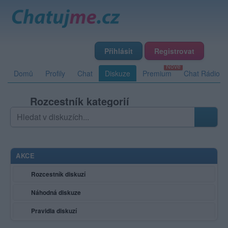
Přihlásit
Registrovat
Domů
Profily
Chat
Diskuze
Premium
Chat Rádio
Rozcestník kategorií
Hledat v diskuzích
Zadejte hledaný výraz; výsledky se načítají průběžně
AKCE
Rozcestník diskuzí
Náhodná diskuze
Pravidla diskuzí