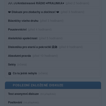
Poslední aktivita:
(před 2 hodinami)
♪♪♫♪♪Antistresové RÁDIO ♥PRALINKA♥
Poslední aktivita:
(před 3 hodinami)
❤️ Diskuze pro zloduchy a zločince! ❤️
Poslední aktivita:
(před 3 hodinami)
Básničky všeho druhu
Poslední aktivita:
(před 4 hodinami)
Poustevnictví
Poslední aktivita:
(před 5 hodinami)
Ateistická společnost
Poslední aktivita:
(před 9 hodinami)
Diskotéka pro starší a pokročilé 📀🎤
Poslední aktivita:
(před 10 hodinami)
Absolutni pravda
Poslední aktivita:
(včera)
Sekty
Poslední aktivita:
(včera)
Co tu ještě nebylo
POSLEDNÍ ZALOŽENÉ DISKUZE
Test anonymní diskuze
(53 příspěvků)
Posilování
(16 příspěvků)