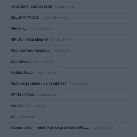
Když žena touží po ženě
(93 příspěvků)
SELENA POKEC
(10677 příspěvků)
Hledam....
(148 příspěvků)
RIP Dominika Mina 😔
(21 příspěvků)
Rychnov nad Kněžnou
(1 příspěvků)
Zajímavosti
(248 příspěvků)
Krudox Kruo
(7882 příspěvků)
Nejhorší problémy ve vztahu???
(10 příspěvků)
API Test Topic
(23 příspěvků)
Kamzíci
(24 příspěvků)
69
(0 příspěvků)
Krematorium - místo kde se prolínají světy.......
(326 příspěvků)