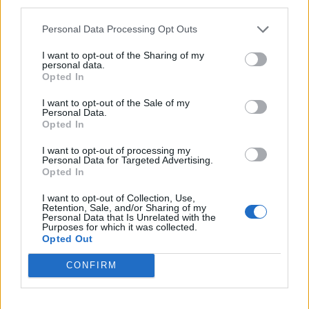
third parties.
Koníčky a zájmy
Kategorií:
0
Personal Data Processing Opt Outs
Diskuzí:
26
I want to opt-out of the Sharing of my
personal data.
Opted In
Kultura, umění a filozofie
I want to opt-out of the Sale of my
Personal Data.
Kategorií:
4
Opted In
Diskuzí:
26
I want to opt-out of processing my
Personal Data for Targeted Advertising.
Opted In
Láska, vztahy a sex
I want to opt-out of Collection, Use,
Retention, Sale, and/or Sharing of my
Kategorií:
0
Personal Data that Is Unrelated with the
Diskuzí:
54
Purposes for which it was collected.
Opted Out
CONFIRM
Náboženství
Kategorií:
1