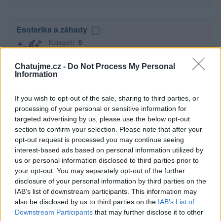
Esoterika a záhady
Kategorií:
0
Diskuzí:
9
Chatujme.cz -
Do Not Process My Personal
Information
Film a televize
If you wish to opt-out of the sale, sharing to third parties, or
Kategorií:
2
processing of your personal or sensitive information for
Diskuzí:
19
targeted advertising by us, please use the below opt-out
section to confirm your selection. Please note that after your
opt-out request is processed you may continue seeing
interest-based ads based on personal information utilized by
Hudba
us or personal information disclosed to third parties prior to
your opt-out. You may separately opt-out of the further
Kategorií:
0
disclosure of your personal information by third parties on the
Diskuzí:
47
IAB’s list of downstream participants. This information may
also be disclosed by us to third parties on the
IAB’s List of
Downstream Participants
that may further disclose it to other