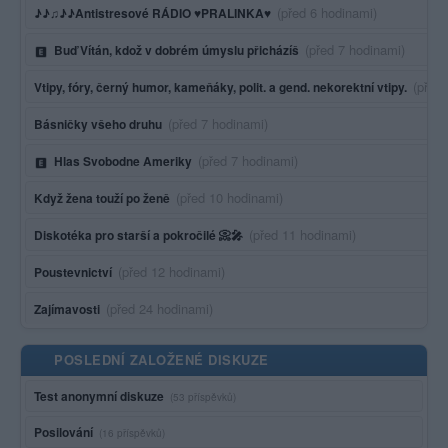
Poslední aktivita:
(před 6 hodinami)
♪♪♫♪♪Antistresové RÁDIO ♥PRALINKA♥
Poslední aktivita:
(před 7 hodinami)
Buď Vítán, kdož v dobrém úmyslu přicházíš
Posled
(před
Vtipy, fóry, černý humor, kameňáky, polit. a gend. nekorektní vtipy.
Poslední aktivita:
(před 7 hodinami)
Básničky všeho druhu
Poslední aktivita:
(před 7 hodinami)
Hlas Svobodne Ameriky
Poslední aktivita:
(před 10 hodinami)
Když žena touží po ženě
Poslední aktivita:
(před 11 hodinami)
Diskotéka pro starší a pokročilé 📀🎤
Poslední aktivita:
(před 12 hodinami)
Poustevnictví
Poslední aktivita:
(před 24 hodinami)
Zajímavosti
POSLEDNÍ ZALOŽENÉ DISKUZE
Test anonymní diskuze
(53 příspěvků)
Posilování
(16 příspěvků)