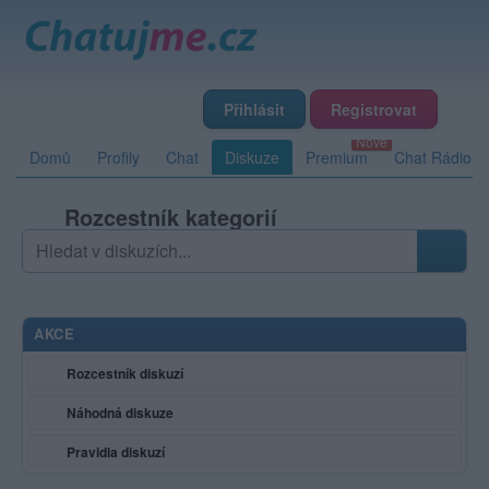
Přihlásit
Registrovat
Domů
Profily
Chat
Diskuze
Premium
Chat Rádio
Rozcestník kategorií
Hledat v diskuzích
Zadejte hledaný výraz; výsledky se načítají průběžně
AKCE
Rozcestník diskuzí
Náhodná diskuze
Pravidla diskuzí