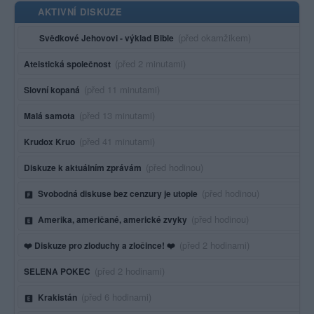
AKTIVNÍ DISKUZE
Poslední aktivita:
(před okamžikem)
Svědkové Jehovovi - výklad Bible
Poslední aktivita:
(před 2 minutami)
Ateistická společnost
Poslední aktivita:
(před 11 minutami)
Slovní kopaná
Poslední aktivita:
(před 13 minutami)
Malá samota
Poslední aktivita:
(před 41 minutami)
Krudox Kruo
Poslední aktivita:
(před hodinou)
Diskuze k aktuálním zprávám
Poslední aktivita:
(před hodinou)
Svobodná diskuse bez cenzury je utopie
Poslední aktivita:
(před hodinou)
Amerika, američané, americké zvyky
Poslední aktivita:
(před 2 hodinami)
❤️ Diskuze pro zloduchy a zločince! ❤️
Poslední aktivita:
(před 2 hodinami)
SELENA POKEC
Poslední aktivita:
(před 6 hodinami)
Krakistán