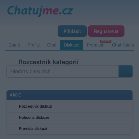
Přihlásit
Registrovat
Domů
Profily
Chat
Diskuze
Premium
Chat Rádio
Rozcestník kategorií
Hledat v diskuzích
Zadejte hledaný výraz; výsledky se načítají průběžně
AKCE
Rozcestník diskuzí
Náhodná diskuze
Pravidla diskuzí