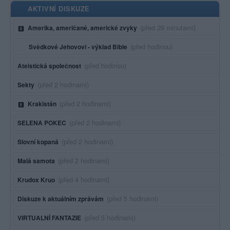
AKTIVNÍ DISKUZE
Poslední aktivita:
(před 29 minutami)
Amerika, američané, americké zvyky
Poslední aktivita:
(před hodinou)
Svědkové Jehovovi - výklad Bible
Poslední aktivita:
(před hodinou)
Ateistická společnost
Poslední aktivita:
(před 2 hodinami)
Sekty
Poslední aktivita:
(před 2 hodinami)
Krakistán
Poslední aktivita:
(před 2 hodinami)
SELENA POKEC
Poslední aktivita:
(před 2 hodinami)
Slovní kopaná
Poslední aktivita:
(před 2 hodinami)
Malá samota
Poslední aktivita:
(před 4 hodinami)
Krudox Kruo
Poslední aktivita:
(před 5 hodinami)
Diskuze k aktuálním zprávám
Poslední aktivita:
(před 5 hodinami)
VIRTUALNÍ FANTAZIE