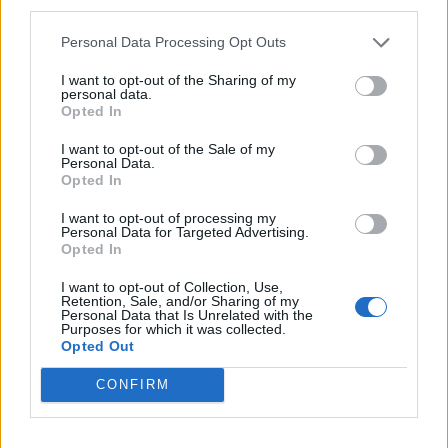
third parties.
Koníčky a zájmy
Kategorií:
0
Personal Data Processing Opt Outs
Diskuzí:
26
I want to opt-out of the Sharing of my
personal data.
Opted In
Kultura, umění a filozofie
I want to opt-out of the Sale of my
Personal Data.
Kategorií:
4
Opted In
Diskuzí:
26
I want to opt-out of processing my
Personal Data for Targeted Advertising.
Opted In
Láska, vztahy a sex
I want to opt-out of Collection, Use,
Retention, Sale, and/or Sharing of my
Kategorií:
0
Personal Data that Is Unrelated with the
Diskuzí:
55
Purposes for which it was collected.
Opted Out
CONFIRM
Náboženství
Kategorií:
1