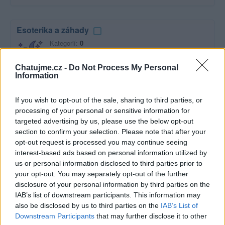
Esoterika a záhady
Kategorií:
0
Diskuzí:
9
Chatujme.cz -
Do Not Process My Personal
Information
Film a televize
If you wish to opt-out of the sale, sharing to third parties, or
Kategorií:
2
processing of your personal or sensitive information for
Diskuzí:
19
targeted advertising by us, please use the below opt-out
section to confirm your selection. Please note that after your
opt-out request is processed you may continue seeing
interest-based ads based on personal information utilized by
Hudba
us or personal information disclosed to third parties prior to
your opt-out. You may separately opt-out of the further
Kategorií:
0
disclosure of your personal information by third parties on the
Diskuzí:
47
IAB’s list of downstream participants. This information may
also be disclosed by us to third parties on the
IAB’s List of
Downstream Participants
that may further disclose it to other