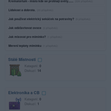
Krematorium - místo kde se prolínají světy.......
(326 příspěvků)
Lidskost a dobrota.
(35 příspěvků)
Jak používat elektrický sekáček na potraviny?
(9 příspěvků)
Jak odšťavňovat ovoce
(3 příspěvků)
Jak mixovat pro miminko?
(1 příspěvků)
Merení teploty miminku
(1 příspěvků)
Stálé Místnosti
Kategorií:
0
Diskuzí:
14
Elektronika a CB
Kategorií:
0
Diskuzí:
1