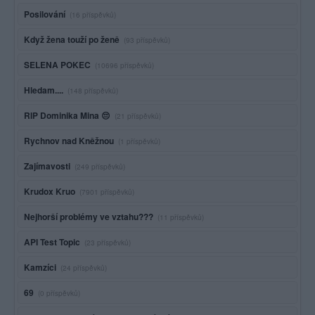
Posilování
(16 příspěvků)
Když žena touží po ženě
(93 příspěvků)
SELENA POKEC
(10696 příspěvků)
Hledam....
(148 příspěvků)
RIP Dominika Mina 😔
(21 příspěvků)
Rychnov nad Kněžnou
(1 příspěvků)
Zajímavosti
(249 příspěvků)
Krudox Kruo
(7901 příspěvků)
Nejhorší problémy ve vztahu???
(11 příspěvků)
API Test Topic
(23 příspěvků)
Kamzíci
(24 příspěvků)
69
(0 příspěvků)