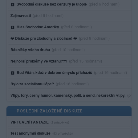
Poslední aktivita:
(před 6 hodinami)
Svobodná diskuse bez cenzury je utopie
Poslední aktivita:
(před 6 hodinami)
Zajímavosti
Poslední aktivita:
(před 8 hodinami)
Hlas Svobodne Ameriky
Poslední aktivita:
(před 9 hodinami)
❤️ Diskuze pro zloduchy a zločince! ❤️
Poslední aktivita:
(před 10 hodinami)
Básničky všeho druhu
Poslední aktivita:
(před 15 hodinami)
Nejhorší problémy ve vztahu???
Poslední aktivita:
(před 16 hodinami)
Buď Vítán, kdož v dobrém úmyslu přicházíš
Poslední aktivita:
(před 16 hodinami)
Bylo za socialismu lépe?
Posled
(před
Vtipy, fóry, černý humor, kameňáky, polit. a gend. nekorektní vtipy.
POSLEDNÍ ZALOŽENÉ DISKUZE
VIRTUALNÍ FANTAZIE
(2 příspěvků)
Test anonymní diskuze
(53 příspěvků)