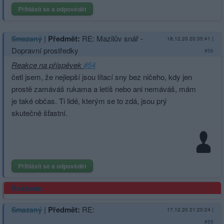
Přihlásit se a odpovědět
|
Předmět:
RE: Mazilův snář -
Smazaný
18.12.20 20:35:41
|
Dopravní prostředky
#56
Reakce na příspěvek
#54
četl jsem, že nejlepší jsou lítací sny bez ničeho, kdy jen
prostě zamáváš rukama a letíš nebo ani nemáváš, mám
je také občas. Ti lidé, kterým se to zdá, jsou prý
skutečně šťastní.
Přihlásit se a odpovědět
Reklama
|
Předmět:
RE:
Smazaný
17.12.20 21:25:24
|
#55