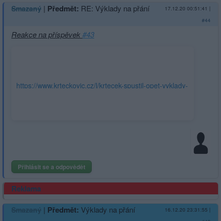
|
Předmět:
RE: Výklady na přání
Smazaný
17.12.20 00:51:41
|
#44
Reakce na příspěvek
#43
https://www.krteckovic.cz/l/krtecek-spustil-opet-vyklady-
snu/
Přihlásit se a odpovědět
Reklama
|
Předmět:
Výklady na přání
Smazaný
16.12.20 23:31:55
|