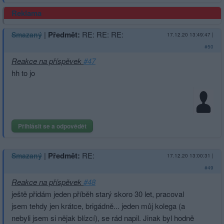
Reklama
|
Předmět:
RE: RE: RE:
Smazaný
17.12.20 13:49:47
|
#50
Reakce na příspěvek
#47
hh to jo
Přihlásit se a odpovědět
|
Předmět:
RE:
Smazaný
17.12.20 13:00:31
|
#49
Reakce na příspěvek
#48
ještě přidám jeden příběh starý skoro 30 let, pracoval
jsem tehdy jen krátce, brigádně... jeden můj kolega (a
nebyli jsem si nějak blízcí), se rád napil. Jinak byl hodně