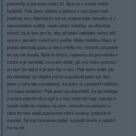
pracovitý a pro svou práci žil. Bylo to v místě mého
bydliště. Pak jsem odešel a jednou v noci jsem měl
podivný sen. Nacházím se ve známé hale, bloudím jí v
namodralém světle, vedle stolní vrtačky, na dřevěné
rohoži (ta je tam pro to, aby při práci nebolely nohy) leží
opice v jasném měsíčním světle. Měla rozbitou hlavu a
pořád otevírala pusu a něco chtěla říci, hrozně úzkostně
se na mě dívala. Byla to hrůza, najednou se proměnila v
muže a já nevěděl, co mám dělat, jak mu mám pomoci,
on tam jen ležel a já tam byl s ním. Pak jsem viděl, jak
ho nakládají na nějaké prkno a probudil jsem se. Byl
jsem z toho tak vykolejený, že jsem to vyprávěl rodičům
a ti zase ostatním. Pak jsem se dozvěděl, že ten kolega
z práce patrně něco upil a v noci vlezl do haly, zakopl a
upadl vedle té vrtačky na zem, nemohl se pohnout a
ráno ho tam našli pracovníci ranní směny, protože si
mysleli, že má zlomenou páteř, vysadili dveře a naložili
ho na ně.