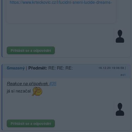
https://www.krteckovic.cz/l/lucidni-sneni-lucide-dreams-
ld/
Přihlásit se a odpovědět
|
Předmět:
RE: RE: RE:
Smazaný
16.12.20 19:06:58
|
#41
Reakce na příspěvek
#35
já si nezačal
Přihlásit se a odpovědět