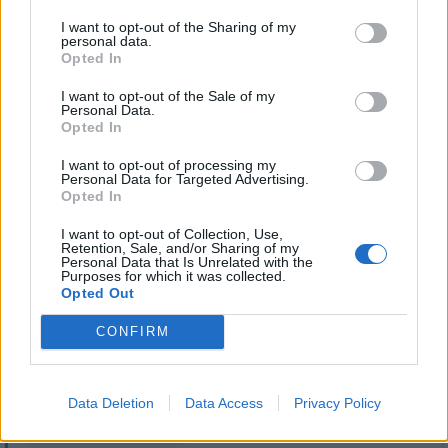
#52
I want to opt-out of the Sharing of my
Reakce na příspěvek
#51
personal data.
prosím neplést si AC (astrální cestování) s LD (lucidními
Opted In
sny)
I want to opt-out of the Sale of my
Personal Data.
Opted In
I want to opt-out of processing my
Personal Data for Targeted Advertising.
Přihlásit se a odpovědět
Opted In
I want to opt-out of Collection, Use,
|
Předmět:
RE: RE: RE: RE:
Smazaný
Retention, Sale, and/or Sharing of my
17.12.20 13:51:34
|
Personal Data that Is Unrelated with the
#51
Purposes for which it was collected.
Opted Out
Reakce na příspěvek
#50
záleží na tom, co chceš s kým kde prožívat:))))
CONFIRM
Data Deletion
Data Access
Privacy Policy
Přihlásit se a odpovědět