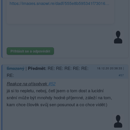
https://images.snapwi.re/dadf/555e8b595341f7301661b43a.w800.jpg
Přihlásit se a odpovědět
|
Předmět:
RE: RE: RE: RE: RE:
Smazaný
18.12.20 20:38:33
|
RE:
#57
Reakce na příspěvek
#52
já si to nepletu, neboj, četl jsem o tom dost a lucidní
snění může být mnohdy hodně příjemné, záleží na tom,
kam chce člověk svůj sen posunout a co chce vidět:)