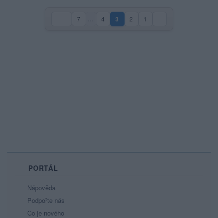
7
…
4
3
2
1
(aktuální strana)
PORTÁL
Nápověda
Podpořte nás
Co je nového