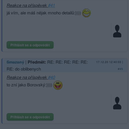
Reakce na příspěvek
#41
já vím, ale máš nějak mnoho detailů:))))
Přihlásit se a odpovědět
|
Předmět:
RE: RE: RE: RE: RE:
Smazaný
17.12.20 12:40:03
|
RE: do oblibenych
#45
Reakce na příspěvek
#40
to zní jako Borovský:))))
Přihlásit se a odpovědět