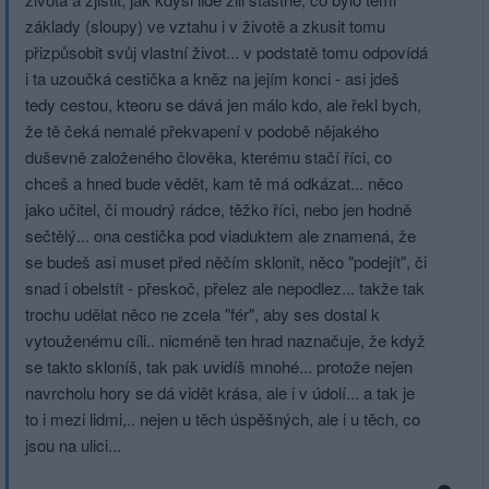
základy (sloupy) ve vztahu i v životě a zkusit tomu
přizpůsobit svůj vlastní život... v podstatě tomu odpovídá
i ta uzoučká cestička a kněz na jejím konci - asi jdeš
tedy cestou, kteoru se dává jen málo kdo, ale řekl bych,
že tě čeká nemalé překvapení v podobě nějakého
duševně založeného člověka, kterému stačí říci, co
chceš a hned bude vědět, kam tě má odkázat... něco
jako učitel, či moudrý rádce, těžko říci, nebo jen hodně
sečtělý... ona cestička pod viaduktem ale znamená, že
se budeš asi muset před něčím sklonit, něco "podejít", či
snad i obelstít - přeskoč, přelez ale nepodlez... takže tak
trochu udělat něco ne zcela "fér", aby ses dostal k
vytouženému cíli.. nicméně ten hrad naznačuje, že když
se takto skloníš, tak pak uvidíš mnohé... protože nejen
navrcholu hory se dá vidět krása, ale i v údolí... a tak je
to i mezi lidmi,.. nejen u těch úspěšných, ale i u těch, co
jsou na ulici...