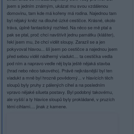
jsem s jedním známým, ukázat mu svou vzdálenou
domovinu, tam kde má kořeny má rodina. Najednou tam
byl nějaký kněz na dlouhé úzké cestičce. Krásné, okolo
tráva, úplně fantastický rozhled. Na něco se mě ptal a
pak se ptal, proč chci navštívit jednu památku (klášter),
řekl jsem mu, že chci vidět sloupy. Zarazil se a jen
pokyvoval hlavou... šli jsem po cestičce a najednou jsem
před sebou viděl nádherný viadukt.... ta cestička vedla
pod ním a napravo vedle něj byla ještě nějaká stavba
(hrad nebo něco takového). Právě nejkrásnější byl ten
viadukt a mně byl hrozně povědomý... v hlavicích těch
sloupů byly pruhy z pálených cihel a na posledním
vpravo nějaké silueta postavy. Byl podobný takovému,
ale vyšší a ty hlavice sloupů byly prokládané, v pruzích
těmi cihlami.... jinak z kamene.