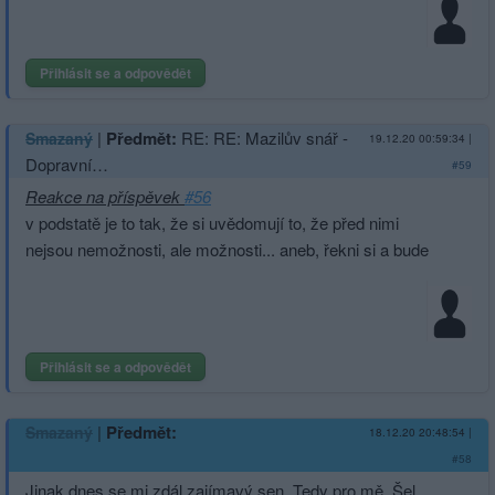
Přihlásit se a odpovědět
|
Předmět:
RE: RE: Mazilův snář -
Smazaný
19.12.20 00:59:34
|
Dopravní…
#59
Reakce na příspěvek
#56
v podstatě je to tak, že si uvědomují to, že před nimi
nejsou nemožnosti, ale možnosti... aneb, řekni si a bude
Přihlásit se a odpovědět
|
Předmět:
Smazaný
18.12.20 20:48:54
|
#58
Jinak dnes se mi zdál zajímavý sen. Tedy pro mě. Šel