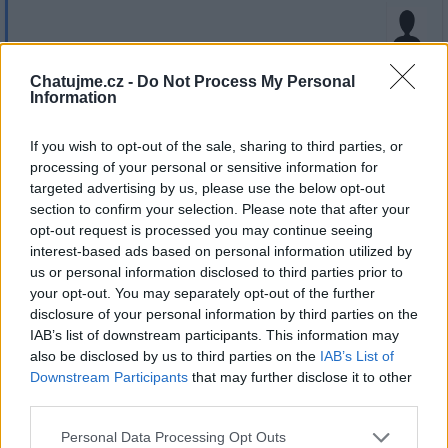
Přihlásit se a odpovědět
Chatujme.cz -
Do Not Process My Personal
Information
|
Předmět:
RE:
Smazaný
17.12.20 13:55:15
|
If you wish to opt-out of the sale, sharing to third parties, or
#53
processing of your personal or sensitive information for
targeted advertising by us, please use the below opt-out
Reakce na příspěvek
#48
section to confirm your selection. Please note that after your
a AC moc zkušeností nemám... byť načteno mám...
opt-out request is processed you may continue seeing
nechci to vyvolávat násilně, když to přijde tak to přijde..
interest-based ads based on personal information utilized by
stalo se mi to zatím jen dvakrát a bylo to zajímavé
us or personal information disclosed to third parties prior to
your opt-out. You may separately opt-out of the further
disclosure of your personal information by third parties on the
IAB’s list of downstream participants. This information may
also be disclosed by us to third parties on the
IAB’s List of
Přihlásit se a odpovědět
Downstream Participants
that may further disclose it to other
third parties.
|
Předmět:
RE: RE: RE: RE: RE:
Smazaný
17.12.20 13:53:15
|
Personal Data Processing Opt Outs