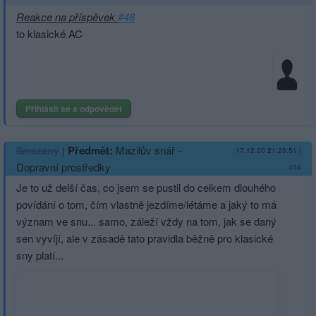
Reakce na příspěvek
#48
to klasické AC
Přihlásit se a odpovědět
|
Předmět:
Mazilův snář -
Smazaný
17.12.20 21:23:51
|
Dopravní prostředky
#54
Je to už delší čas, co jsem se pustil do celkem dlouhého
povídání o tom, čím vlastně jezdíme/létáme a jaký to má
význam ve snu... samo, záleží vždy na tom, jak se daný
sen vyvíjí, ale v zásadě tato pravidla běžně pro klasické
sny platí...