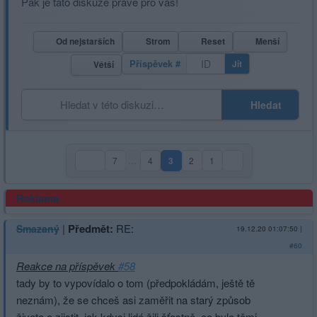
Pak je tato diskuze právě pro vás!
Od nejstarších
Strom
Reset
Menší
Příspěvek #
Jít
Větší
Hledat
7
…
4
3
2
1
(aktuální strana)
Reklama
|
Předmět:
RE:
Smazaný
19.12.20 01:07:50
|
#60
Reakce na příspěvek
#58
tady by to vypovídalo o tom (předpokládám, ještě tě
neznám), že se chceš asi zaměřit na starý způsob
života a zjistit, jak kdysi lidé žili šťastně, co bylo těmi