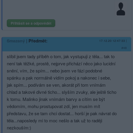
Přihlásit se a odpovědět
|
Předmět:
Smazaný
17.12.20 12:47:33
|
#48
slíbil jsem tady příběh o tom, jak vystupuji z těla... tak to
není tak těžké, prostě, nejprve přichází něco jako lucidní
snění, vím, že spím... nebo jsem ve fázi podobné
spánku a pak normálně vidím pokoj a nakonec i sebe,
jak spím... podívám se ven, akorát při tom vnímám
chlad a takové divné ticho... slyším zvuky, ale ještě ticho
k tomu. Malinko jinak vnímám barvy a cítím se být
vědomím, mohu prostupovat zdí, jen musím mít
představu, že se tam chci dostat... horší je pak návrat do
těla...naposledy mi to moc nešlo a tak už to raději
nezkouším:)