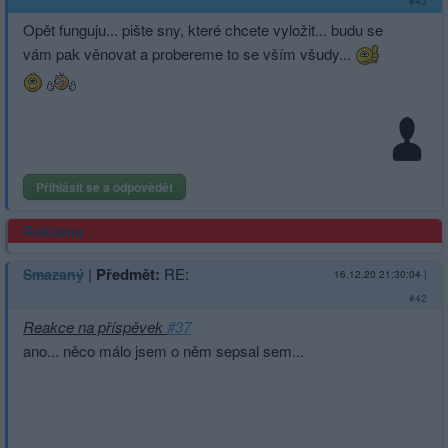
#43
Opět funguju... pište sny, které chcete vyložit... budu se
vám pak věnovat a probereme to se vším všudy...
Přihlásit se a odpovědět
Reklama
|
Předmět:
RE:
Smazaný
16.12.20 21:30:04
|
#42
Reakce na příspěvek
#37
ano... něco málo jsem o něm sepsal sem...