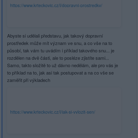
https://www.krteckovic.cz/l/dopravni-prostredky/
Abyste si udělali představu, jak takový dopravní
prostředek může mít význam ve snu, a co vše na to
působí, tak vám tu uvádím i příklad takového snu... je
rozdělen na dvě části, ale to posléze zjistíte sami...
Samo, takto složitě to už dávno nedělám, ale pro vás je
to příklad na to, jak asi tak postupovat a na co vše se
zaměřit při výkladech
https://www.krteckovic.cz/l/jak-si-vylozit-sen/