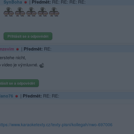
|
Předmět:
RE: RE: RE: RE:
SynBoha
Přihlásit se a odpovědět
|
Předmět:
RE:
mzevim
erstehe nicht,
o video je výmluvné.
hlásit se a odpovědět
|
Předmět:
RE: RE:
lano76
https://www.karaoketexty.cz/texty-pisni/kollegah/nwo-697006