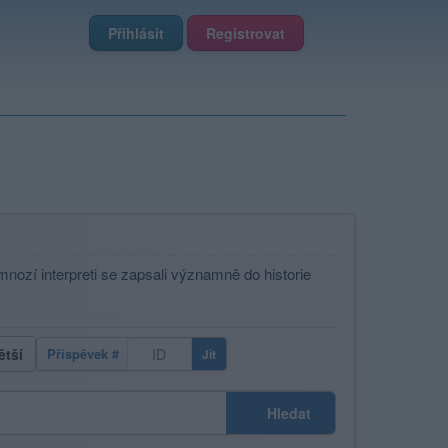
Přihlásit
Registrovat
mnozí interpreti se zapsali významně do historie
ětší
Příspěvek #
Jít
Hledat