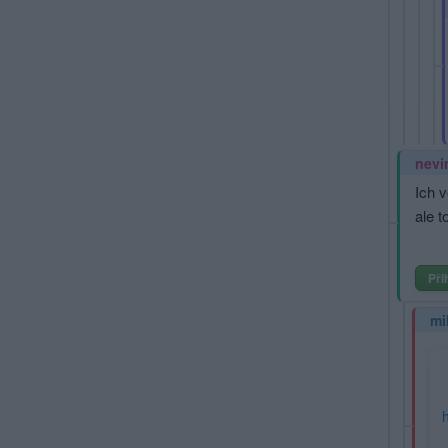
nevi
Ich v
ale t
Při
mi