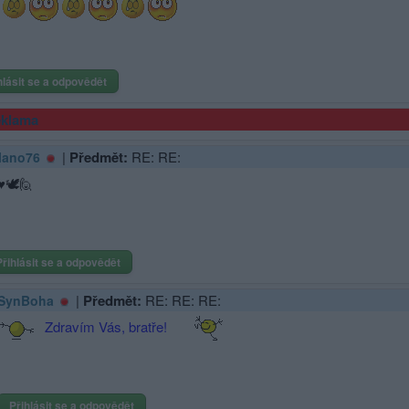
hlásit se a odpovědět
klama
|
Předmět:
RE: RE:
lano76
️🕊️🙋
Přihlásit se a odpovědět
|
Předmět:
RE: RE: RE:
SynBoha
Zdravím Vás, bratře!
Přihlásit se a odpovědět