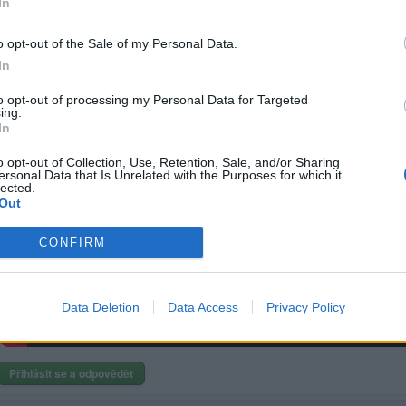
In
o opt-out of the Sale of my Personal Data.
💜💛🧡❤️️
ӇЄȤƘƳ́ Ƈ̌ƬƔƦƬ
In
to opt-out of processing my Personal Data for Targeted
ing.
In
Přihlásit se a odpovědět
o opt-out of Collection, Use, Retention, Sale, and/or Sharing
ersonal Data that Is Unrelated with the Purposes for which it
lected.
|
Předmět:
RE: RE: RE:
Vinnetou
Out
CONFIRM
Data Deletion
Data Access
Privacy Policy
Přihlásit se a odpovědět