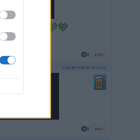
ЄƘ
❤️️🧡💛💜💙
2
#766
21.03.26 14:35:33
|
#1104 (3)
5
#801