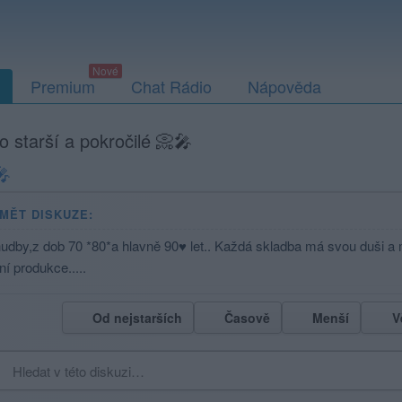
Premium
Chat Rádio
Nápověda
o starší a pokročilé 📀🎤
🎤
MĚT DISKUZE:
udby,z dob 70 *80*a hlavně 90♥️ let.. Každá skladba má svou duši a 
í produkce.....
Od nejstarších
Časově
Menší
V