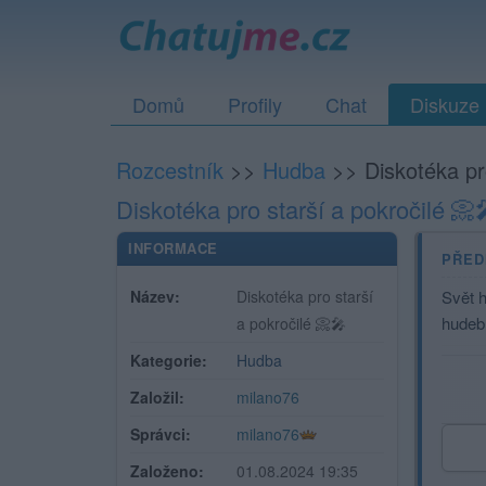
Domů
Profily
Chat
Diskuze
Rozcestník
>>
Hudba
>>
Diskotéka pr
Diskotéka pro starší a pokročilé 📀
INFORMACE
PŘED
Název:
Diskotéka pro starší
Svět h
hudebn
a pokročilé 📀🎤
Kategorie:
Hudba
Založil:
milano76
Správci:
milano76
Založeno:
01.08.2024 19:35