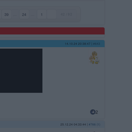
39
…
24
…
1
42 / 92
ana)
14.10.24 20:38:47
|
#643
2
25.12.24 04:33:44
|
#766 (1)