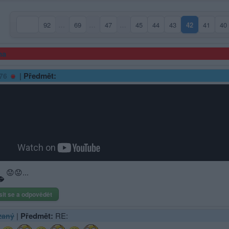
92
…
69
…
47
…
45
44
43
42
41
40
(aktuální str
ma
|
Předmět:
76
😟😟...
sit se a odpovědět
|
Předmět:
RE:
zaný