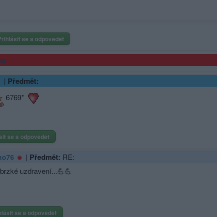
Přihlásit se a odpovědět
ma
|
Předmět:
6769*
sit se a odpovědět
|
Předmět:
RE:
no76
 brzké uzdravení...💪💪
hlásit se a odpovědět