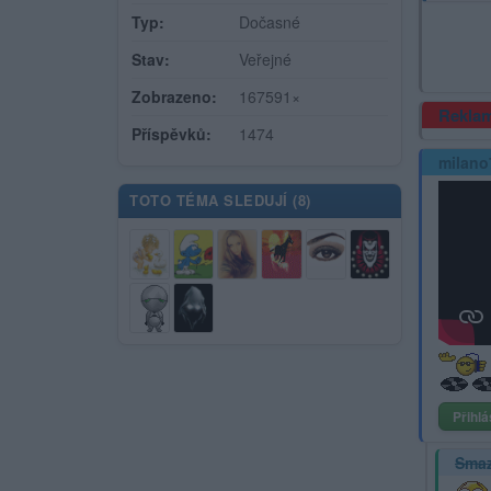
Typ:
Dočasné
Stav:
Veřejné
Zobrazeno:
167591×
Rekla
Příspěvků:
1474
milano
TOTO TÉMA SLEDUJÍ (
8
)
Přihlá
Sma