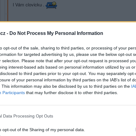
I Vám clovicku .
Přihlásit se a odpovědět
cz -
Do Not Process My Personal Information
|
Předmět:
RE: RE: RE: RE: RE: RE:
milano76
to opt-out of the sale, sharing to third parties, or processing of your per
I Tobě..🙋☘️
formation for targeted advertising by us, please use the below opt-out s
r selection. Please note that after your opt-out request is processed y
eing interest-based ads based on personal information utilized by us or
disclosed to third parties prior to your opt-out. You may separately opt-
Přihlásit se a odpovědět
losure of your personal information by third parties on the IAB’s list of
. This information may also be disclosed by us to third parties on the
IA
klama
Participants
that may further disclose it to other third parties.
|
Předmět:
RE: RE:
rina
l Data Processing Opt Outs
o opt-out of the Sharing of my personal data.