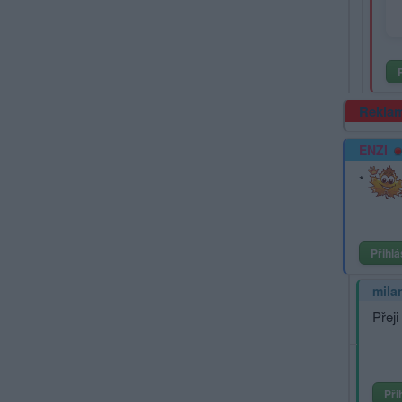
Rekla
ENZI
*
Přihlá
mila
Přeji
Při