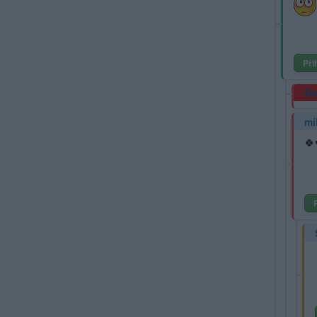
Při
Re
mi
🍀♥