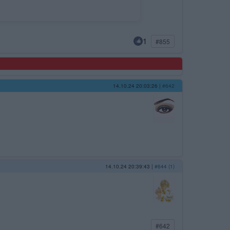
1
#855
14.10.24 20:03:26
|
#642
14.10.24 20:39:43
|
#644 (1)
#642