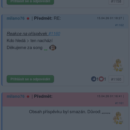
Přihlásit se a odpovědět
#1158
|
Předmět:
RE:
milano76
15.04.26 01:18:27
|
#1162
Reakce na příspěvek
#1160
Kdo hledá > ten nachází
Děkujeme za song
1
1
Přihlásit se a odpovědět
#1160
|
Předmět:
milano76
15.04.26 01:16:41
|
#1161
Obsah příspěvku byl smazán. Důvod:
.......