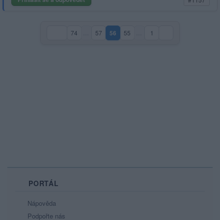
74
…
57
56
55
…
1
(aktuální strana)
PORTÁL
Nápověda
Podpořte nás