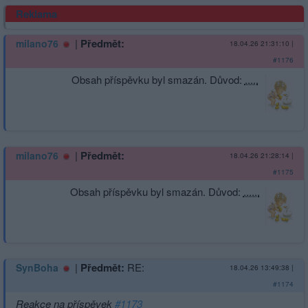
Reklama
|
Předmět:
milano76
18.04.26 21:31:10
|
#1176
Obsah příspěvku byl smazán. Důvod:
.....
|
Předmět:
milano76
18.04.26 21:28:14
|
#1175
Obsah příspěvku byl smazán. Důvod:
......
|
Předmět:
RE:
SynBoha
18.04.26 13:49:38
|
#1174
Reakce na příspěvek
#1173