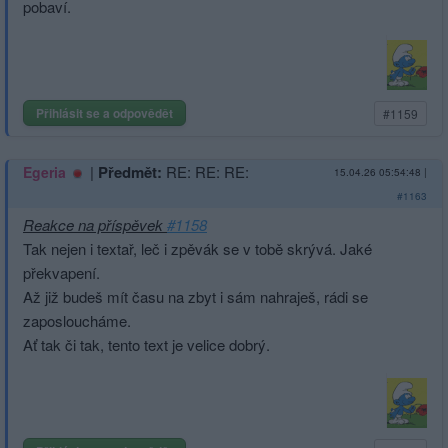
pobaví.
Přihlásit se a odpovědět
#1159
|
Předmět:
RE: RE: RE:
Egeria
15.04.26 05:54:48
|
#1163
Reakce na příspěvek
#1158
Tak nejen i textař, leč i zpěvák se v tobě skrývá. Jaké
překvapení.
Až již budeš mít času na zbyt i sám nahraješ, rádi se
zaposloucháme.
Ať tak či tak, tento text je velice dobrý.