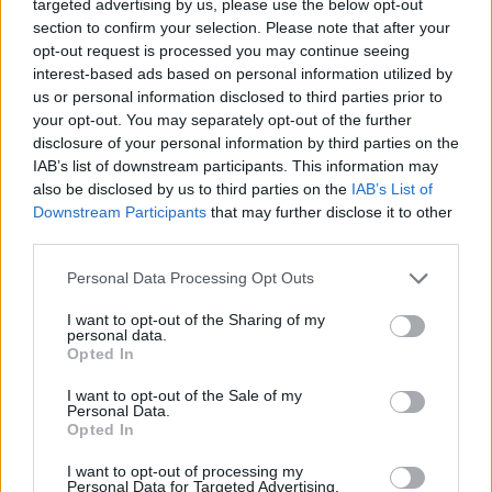
Předmět:
milano76
16.04.26 15:38:33
|
targeted advertising by us, please use the below opt-out
section to confirm your selection. Please note that after your
#1170
opt-out request is processed you may continue seeing
Obsah příspěvku byl smazán. Důvod:
.....
interest-based ads based on personal information utilized by
us or personal information disclosed to third parties prior to
your opt-out. You may separately opt-out of the further
disclosure of your personal information by third parties on the
IAB’s list of downstream participants. This information may
|
Předmět:
milano76
15.04.26 14:49:23
|
also be disclosed by us to third parties on the
IAB’s List of
#1169
Downstream Participants
that may further disclose it to other
Obsah příspěvku byl smazán. Důvod:
....
third parties.
Personal Data Processing Opt Outs
I want to opt-out of the Sharing of my
personal data.
Opted In
|
Předmět:
milano76
15.04.26 13:48:34
|
#1168
I want to opt-out of the Sale of my
Personal Data.
Obsah příspěvku byl smazán. Důvod:
......
Opted In
I want to opt-out of processing my
Personal Data for Targeted Advertising.