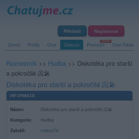
Přihlásit
Registrovat
Domů
Profily
Chat
Diskuze
Premium
Chat Rádio
Rozcestník
>>
Hudba
>>
Diskotéka pro starší
a pokročilé 📀🎤
Diskotéka pro starší a pokročilé 📀🎤
INFORMACE
Název:
Diskotéka pro starší a pokročilé 📀🎤
Kategorie:
Hudba
Založil:
milano76