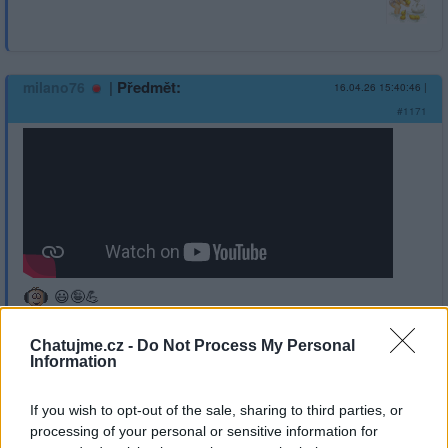
|
Předmět:
milano76
16.04.26 15:40:46
|
#1171
😃🤪💪
Chatujme.cz -
Do Not Process My Personal
Information
1
Přihlásit se a odpovědět
If you wish to opt-out of the sale, sharing to third parties, or
processing of your personal or sensitive information for
|