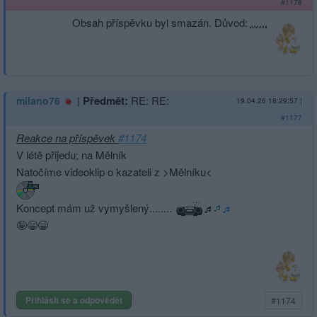
#1178
Obsah příspěvku byl smazán. Důvod:
......
|
Předmět:
RE: RE:
milano76
19.04.26 18:29:57
|
#1177
Reakce na příspěvek
#1174
V létě přijedu; na Mělník
Natočíme videoklip o kazateli z >Mělníku<
Koncept mám už vymyšlený........
🤪😁😁
Přihlásit se a odpovědět
#1174