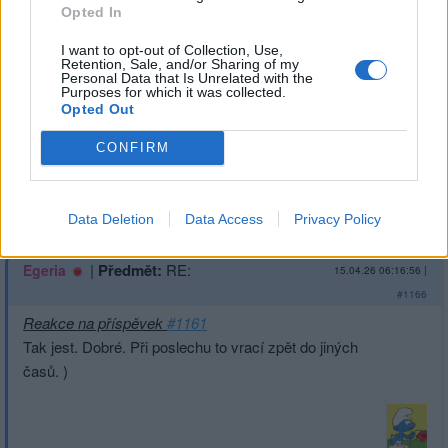
Opted In
|
Předmět:
RE: RE:
milano76
15.04.26 13:45:41
|
I want to opt-out of Collection, Use,
Retention, Sale, and/or Sharing of my
#1167
Personal Data that Is Unrelated with the
Reakce na příspěvek
#1166
Purposes for which it was collected.
Opted Out
CONFIRM
Přihlásit se a odpovědět
#1166
Data Deletion
Data Access
Privacy Policy
|
Předmět:
RE:
Egeria
15.04.26 06:16:56
|
#1166
Reakce na příspěvek
#1161
Tak jest. Dobré. Při poslechu to vrací zpět do jiných
časů. )