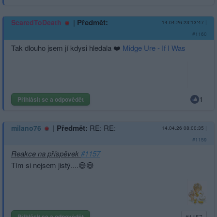
|
Předmět:
ScaredToDeath
14.04.26 23:13:47
|
#1160
Tak dlouho jsem jí kdysi hledala ❤️
Midge Ure - If I Was
1
Přihlásit se a odpovědět
|
Předmět:
RE: RE:
milano76
14.04.26 08:00:35
|
#1159
Reakce na příspěvek
#1157
Tím si nejsem jistý....😅😅
Přihlásit se a odpovědět
#1157