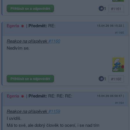
1
Přihlásit se a odpovědět
#1161
|
Předmět:
RE:
Egeria
15.04.26 06:15:22
|
#1165
Reakce na příspěvek
#1160
Nedivím se.
1
Přihlásit se a odpovědět
#1160
|
Předmět:
RE: RE: RE:
Egeria
15.04.26 05:59:47
|
#1164
Reakce na příspěvek
#1159
I uvidíš.
Má to své, ale dobrý člověk to ocení, i se nad tím