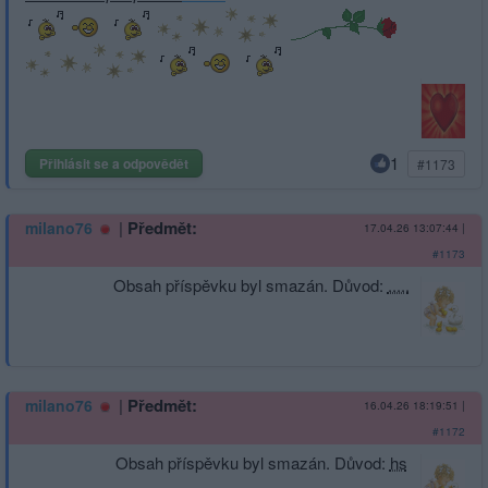
1
Přihlásit se a odpovědět
#1173
|
Předmět:
milano76
17.04.26 13:07:44
|
#1173
Obsah příspěvku byl smazán. Důvod:
.....
|
Předmět:
milano76
16.04.26 18:19:51
|
#1172
Obsah příspěvku byl smazán. Důvod:
hs