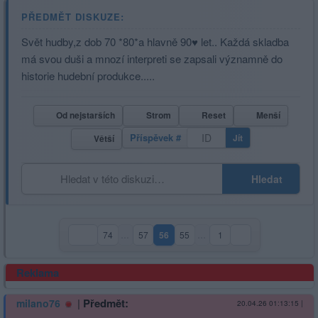
PŘEDMĚT DISKUZE:
Svět hudby,z dob 70 *80*a hlavně 90♥️ let.. Každá skladba
má svou duši a mnozí interpreti se zapsali významně do
historie hudební produkce.....
Od nejstarších
Strom
Reset
Menší
Příspěvek #
Jít
Větší
Hledat
74
…
57
56
55
…
1
(aktuální strana)
Reklama
|
Předmět:
milano76
20.04.26 01:13:15
|