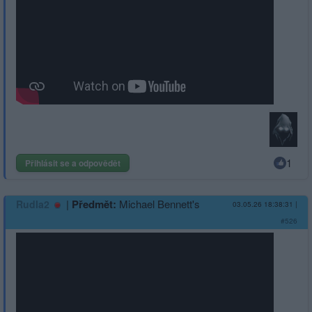
1
Přihlásit se a odpovědět
|
Předmět:
Michael Bennett's
Rudla2
03.05.26 18:38:31
|
#526