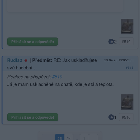
2
Přihlásit se a odpovědět
#510
|
Předmět:
RE: Jak uskladňujete
Rudla2
29.04.26 19:05:36
|
své hudební…
#513
Reakce na příspěvek
#510
Já je mám uskladněné na chatě, kde je stálá teplota.
1
Přihlásit se a odpovědět
#510
25
24
…
1
(aktuální strana)