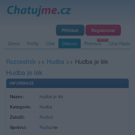
Přihlásit
Registrovat
Domů
Profily
Chat
Diskuze
Premium
Chat Rádio
Rozcestník
>>
Hudba
>>
Hudba je lék
Hudba je lék
INFORMACE
Název:
Hudba je lék
Kategorie:
Hudba
Založil:
Rudla2
Správci:
Rudla2