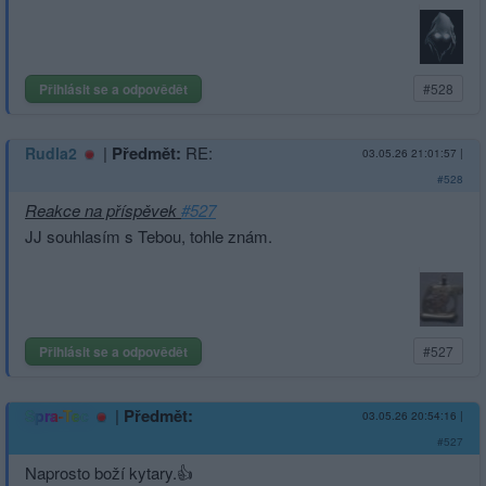
Přihlásit se a odpovědět
#528
|
Předmět:
RE:
Rudla2
03.05.26 21:01:57
|
#528
Reakce na příspěvek
#527
JJ souhlasím s Tebou, tohle znám.
Přihlásit se a odpovědět
#527
|
Předmět:
Spra-Tec
03.05.26 20:54:16
|
#527
Naprosto boží kytary.👍