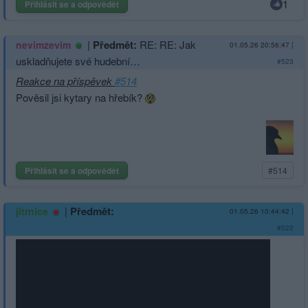
1
Přihlásit se a odpovědět
|
Předmět:
RE: RE: Jak
nevimzevim
01.05.26 20:56:47
|
uskladňujete své hudební…
#523
Reakce na příspěvek
#514
Pověsil jsi kytary na hřebík?
Přihlásit se a odpovědět
#514
|
Předmět:
jitrnice
01.05.26 10:44:42
|
#522