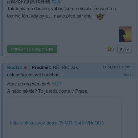
Reakce na příspěvek
#509
Tak tohle mě dostalo, vůbec jsem netušila, že jsem na
tomhle fóru kdy byla ... navíc před pár dny.
1
Přihlásit se a odpovědět
#509
|
Předmět:
RE: RE: Jak
Rudla2
29.04.26 19:11:55
|
uskladňujete své hudební…
#515
Reakce na příspěvek
#511
A nebo takhle? To je teda doma v Praze.
https://photos.app.goo.gl/7nM7LfDot2oVHoQG6