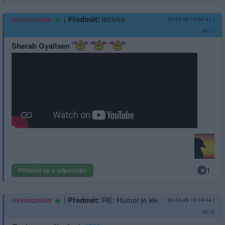
|
Předmět:
léčivka
nevimzevim
30.04.26 11:04:41
|
#517
Sherab Gyaltsen
1
Přihlásit se a odpovědět
|
Předmět:
RE: Humor je lék
nevimzevim
30.04.26 10:14:44
|
#516