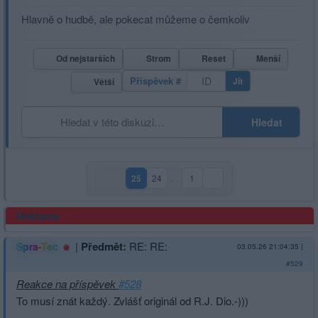
Hlavně o hudbě, ale pokecat můžeme o čemkoliv
Od nejstarších
Strom
Reset
Menší
Příspěvek #
Jít
Větší
Hledat
25
24
…
1
(aktuální strana)
Reklama
|
Předmět:
RE: RE:
Spra-Tec
03.05.26 21:04:35
|
#529
Reakce na příspěvek
#528
To musí znát každý. Zvlášť originál od R.J. Dio.-)))