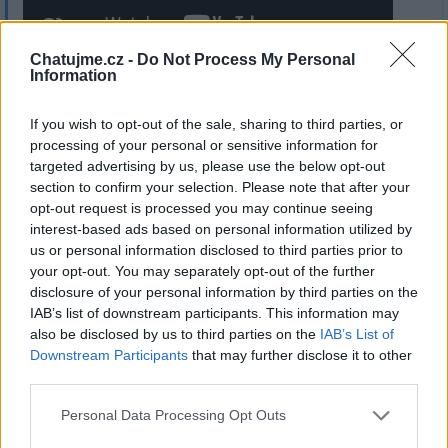
Chatujme.cz -
Do Not Process My Personal
Information
If you wish to opt-out of the sale, sharing to third parties, or
processing of your personal or sensitive information for
2
Přihlásit se a odpovědět
targeted advertising by us, please use the below opt-out
section to confirm your selection. Please note that after your
Reklama
opt-out request is processed you may continue seeing
interest-based ads based on personal information utilized by
|
Předmět:
RE: RE: RE: Jak
jitrnice
01.05.26 10:42:20
|
us or personal information disclosed to third parties prior to
uskladňujete své…
your opt-out. You may separately opt-out of the further
#521
disclosure of your personal information by third parties on the
Reakce na příspěvek
#512
IAB’s list of downstream participants. This information may
also be disclosed by us to third parties on the
IAB’s List of
Downstream Participants
that may further disclose it to other
third parties.
Personal Data Processing Opt Outs