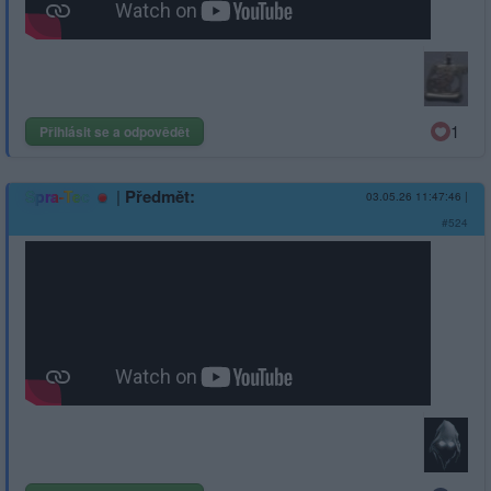
1
Přihlásit se a odpovědět
|
Předmět:
Spra-Tec
03.05.26 11:47:46
|
#524