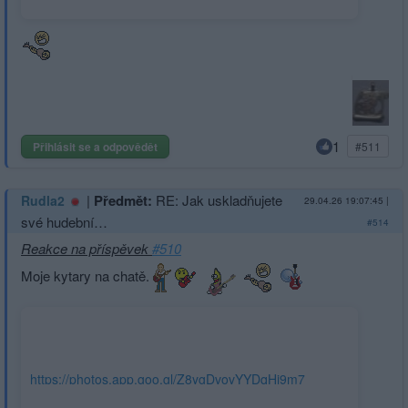
1
Přihlásit se a odpovědět
#511
|
Předmět:
RE: Jak uskladňujete
Rudla2
29.04.26 19:07:45
|
své hudební…
#514
Reakce na příspěvek
#510
Moje kytary na chatě.
https://photos.app.goo.gl/Z8ygDvovYYDqHj9m7