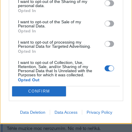
Přihlásit se a odpovědět
#512
I want to opt-out of the Sharing of my
personal data.
Opted In
|
Předmět:
RE: RE: léčivka
nevimzevim
30.04.26 20:26:13
|
I want to opt-out of the Sale of my
#520
Personal Data.
Opted In
Reakce na příspěvek
#519
To nevadí, je to spíš mantra než muzika. Ale léčit určitě
I want to opt-out of processing my
Personal Data for Targeted Advertising.
umí (ducha) .. proto mě napadlo ji sem dát.
Opted In
I want to opt-out of Collection, Use,
Retention, Sale, and/or Sharing of my
Personal Data that Is Unrelated with the
Purposes for which it was collected.
Přihlásit se a odpovědět
#519
Opted Out
CONFIRM
Reklama
|
Předmět:
RE: léčivka
Rudla2
30.04.26 19:58:55
|
Data Deletion
Data Access
Privacy Policy
#519
Reakce na příspěvek
#517
Téhle muzice moc nerozumím. Nic mě to neříká.