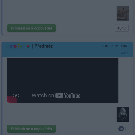
Přihlásit se a odpovědět
#517
|
Předmět:
Spra-Tec
30.04.26 12:31:35
|
#518
1
Přihlásit se a odpovědět