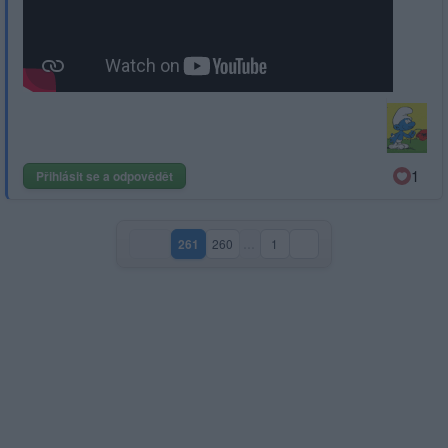
1
Přihlásit se a odpovědět
261
260
…
1
(aktuální strana)