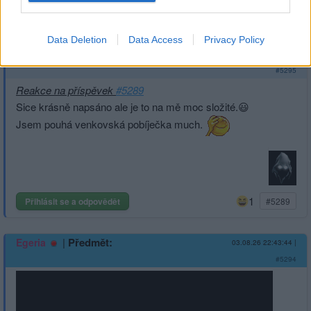
2
Přihlásit se a odpovědět
Data Deletion
Data Access
Privacy Policy
|
Předmět:
RE: Krása
Spra-Tec
04.08.26 08:08:48
|
#5295
Reakce na příspěvek
#5289
Sice krásně napsáno ale je to na mě moc složité.😃
Jsem pouhá venkovská pobíječka much.
1
Přihlásit se a odpovědět
#5289
|
Předmět:
Egeria
03.08.26 22:43:44
|
#5294