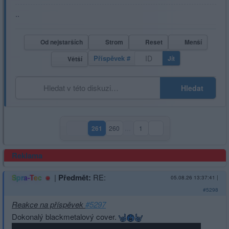
..
Od nejstarších
Strom
Reset
Menší
Příspěvek #
Jít
Větší
Hledat
261
260
…
1
(aktuální strana)
Reklama
|
Předmět:
RE:
Spra-Tec
05.08.26 13:37:41
|
#5298
Reakce na příspěvek
#5297
Dokonalý blackmetalový cover.