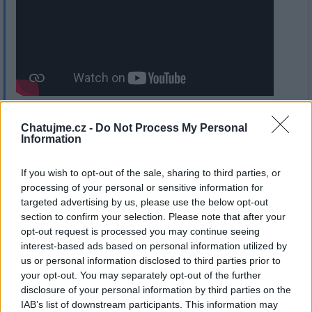
Chatujme.cz -
Do Not Process My Personal
Information
1
Přihlásit se a odpovědět
#5297
If you wish to opt-out of the sale, sharing to third parties, or
processing of your personal or sensitive information for
|
Předmět:
Spra-Tec
05.08.26 13:26:52
|
targeted advertising by us, please use the below opt-out
#5297
section to confirm your selection. Please note that after your
80 letým dědouškům to stejně šlape jako zamlada.
opt-out request is processed you may continue seeing
interest-based ads based on personal information utilized by
us or personal information disclosed to third parties prior to
your opt-out. You may separately opt-out of the further
disclosure of your personal information by third parties on the
IAB’s list of downstream participants. This information may