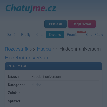
Přihlásit
Registrovat
Domů
Profily
Chat
Diskuze
Premium
Chat Rádio
Rozcestník
>>
Hudba
>>
Hudební universum
Hudební universum
INFORMACE
Název:
Hudební universum
Kategorie:
Hudba
Založil:
-
Správci: