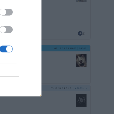
2
03.12.21 22:45:03
|
#5045
en vy?
03.12.21 22:51:51
|
#5052 (1)