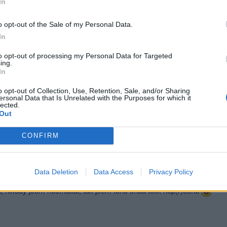
In
o opt-out of the Sale of my Personal Data.
In
to opt-out of processing my Personal Data for Targeted
ing.
sit se a odpovědět
In
o opt-out of Collection, Use, Retention, Sale, and/or Sharing
|
Předmět:
e-ordos
ersonal Data that Is Unrelated with the Purposes for which it
lected.
li se už přiznal,že sral kudy chodil.A jak jste se měli,kluci,tenhle týd
Out
CONFIRM
sit se a odpovědět
Data Deletion
Data Access
Privacy Policy
|
Předmět:
RE:
n83
, nikudy jsem nešmatlal, tak jsem toho snad tolik nep(r)osral