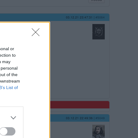
03.12.21 23:47:31
|
#5064
sonal or
ection to
ou may
 personal
out of the
 downstream
B’s List of
03.12.21 22:49:36
|
#5049