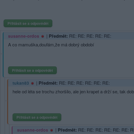
Přihlásit se a odpovědět
|
Předmět:
RE: RE: RE: RE: RE:
susanne-ordos
A co mamuška,doufám,že má dobrý období
Přihlásit se a odpovědět
|
Předmět:
RE: RE: RE: RE: RE: RE:
tukan83
hele od léta se trochu zhoršilo, ale jen krapet a drží se, tak do
Přihlásit se a odpovědět
|
Předmět:
RE: RE: RE: RE: RE: RE: R
susanne-ordos