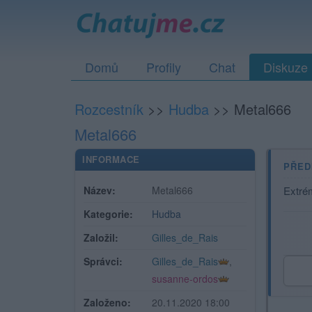
Domů
Profily
Chat
Diskuze
Rozcestník
>>
Hudba
>>
Metal666
Metal666
INFORMACE
PŘED
Název:
Metal666
Extrém
Kategorie:
Hudba
Založil:
Gilles_de_Rais
Správci:
Gilles_de_Rais
,
susanne-ordos
Založeno:
20.11.2020 18:00