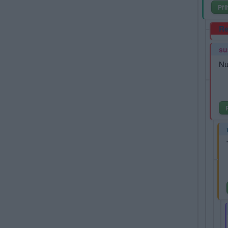
Při
Re
su
Nu