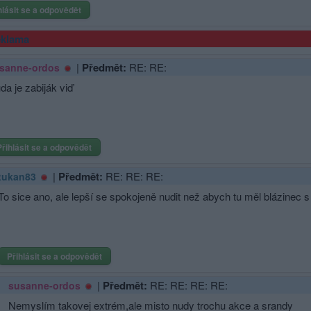
hlásit se a odpovědět
klama
|
Předmět:
RE: RE:
sanne-ordos
da je zabiják viď
Přihlásit se a odpovědět
|
Předmět:
RE: RE: RE:
tukan83
To sice ano, ale lepší se spokojeně nudit než abych tu měl blázinec s 
Přihlásit se a odpovědět
|
Předmět:
RE: RE: RE: RE:
susanne-ordos
Nemyslím takovej extrém,ale misto nudy trochu akce a srandy