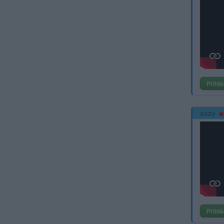
Přihlá
zozy
Přihlá