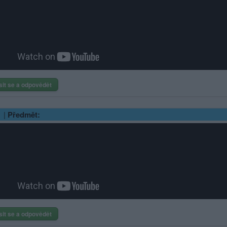
sit se a odpovědět
|
Předmět:
sit se a odpovědět