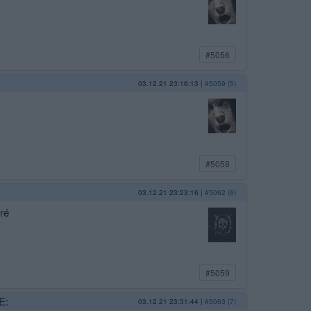
#5056
03.12.21 23:16:13
|
#5059 (5)
#5058
03.12.21 23:23:16
|
#5062 (6)
bré
#5059
E:
03.12.21 23:31:44
|
#5063 (7)