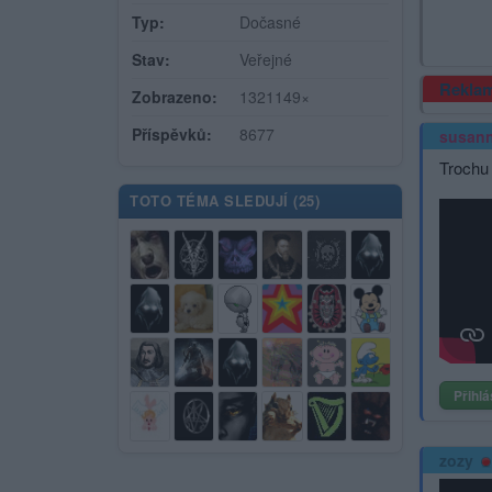
Typ:
Dočasné
Stav:
Veřejné
Rekla
Zobrazeno:
1321149×
Příspěvků:
8677
susann
Trochu
TOTO TÉMA SLEDUJÍ (
25
)
Přihlá
zozy