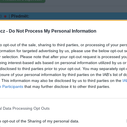
|
Předmět:
3
cz -
Do Not Process My Personal Information
to opt-out of the sale, sharing to third parties, or processing of your per
formation for targeted advertising by us, please use the below opt-out s
r selection. Please note that after your opt-out request is processed y
eing interest-based ads based on personal information utilized by us or
to zalomim, takže
disclosed to third parties prior to your opt-out. You may separately opt-
losure of your personal information by third parties on the IAB’s list of
. This information may also be disclosed by us to third parties on the
IA
sit se a odpovědět
Participants
that may further disclose it to other third parties.
ma
|
Předmět:
_de_Rais
l Data Processing Opt Outs
o opt-out of the Sharing of my personal data.