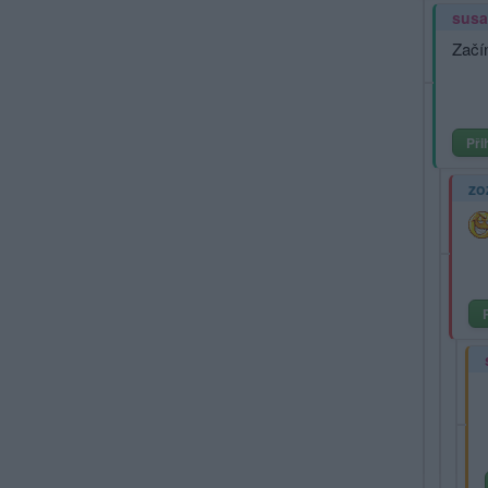
susa
Začín
Při
zo