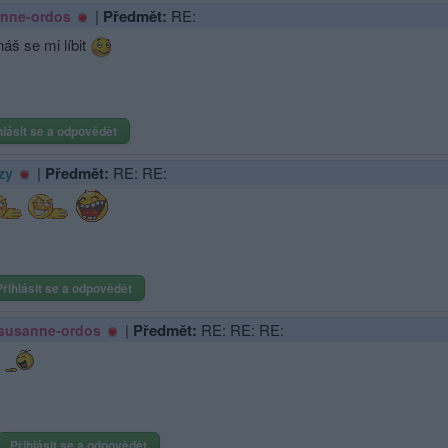
|
Předmět:
RE:
nne-ordos
áš se mi líbit
hlásit se a odpovědět
|
Předmět:
RE: RE:
zy
Přihlásit se a odpovědět
|
Předmět:
RE: RE: RE:
susanne-ordos
Přihlásit se a odpovědět