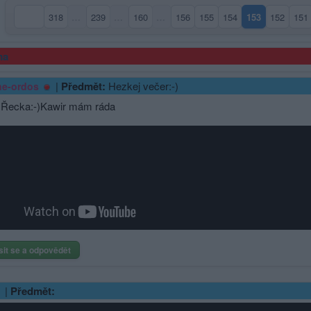
318
…
239
…
160
…
156
155
154
153
152
151
(aktuální stra
ma
|
Předmět:
Hezkej večer:-)
e-ordos
 Řecka:-)Kawir mám ráda
sit se a odpovědět
|
Předmět: