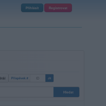
Přihlásit
Registrovat
ětší
Příspěvek #
Jít
Hledat