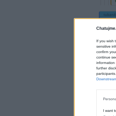
tukan8
Chatujme.
If you wish 
sensitive in
confirm you
continue se
no už 
information 
further disc
participants
Přihlá
Downstream 
Rekla
Gilles
Persona
I want t