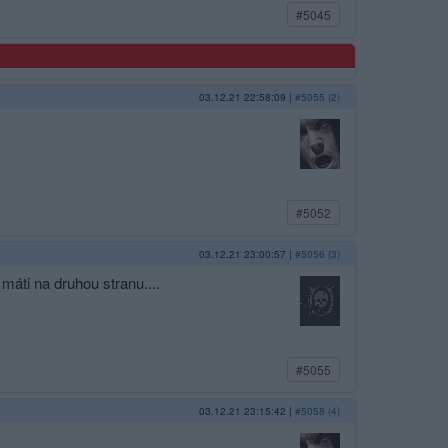
#5045
03.12.21 22:58:09
|
#5055 (2)
#5052
03.12.21 23:00:57
|
#5056 (3)
máti na druhou stranu....
#5055
03.12.21 23:15:42
|
#5058 (4)