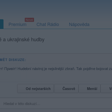
Premium
Chat Rádio
Nápověda
é a ukrajinské hudby
MĚT DISKUZE:
! Привіт! Hudební nástroj je nejsilnější zbraň. Tak pojďme bojovat z
Od nejstarších
Časově
Menší
V