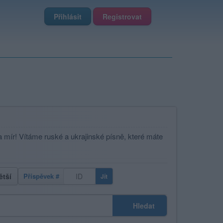
Přihlásit
Registrovat
a mír! Vítáme ruské a ukrajinské písně, které máte
ětší
Příspěvek #
Jít
Hledat