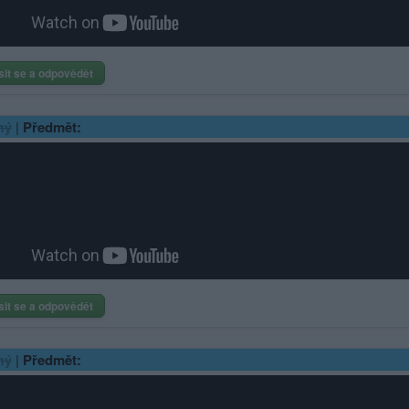
sit se a odpovědět
|
Předmět:
ný
sit se a odpovědět
|
Předmět:
ný