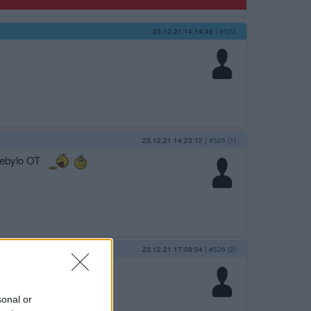
23.12.21 14:14:46
|
#523
23.12.21 14:23:12
|
#525 (1)
 nebylo OT
23.12.21 17:08:04
|
#526 (2)
sonal or