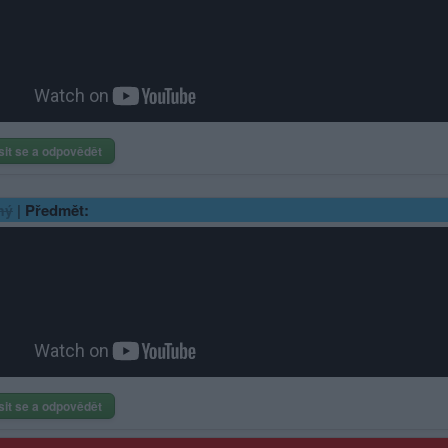
sit se a odpovědět
|
Předmět:
ný
sit se a odpovědět