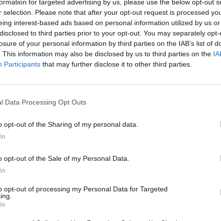
formation for targeted advertising by us, please use the below opt-out s
r selection. Please note that after your opt-out request is processed y
Přihlásit se a odpovědět
eing interest-based ads based on personal information utilized by us or
|
Předmět:
RE: RE: RE:
Smazaný
disclosed to third parties prior to your opt-out. You may separately opt-
losure of your personal information by third parties on the IAB’s list of
velice, toho si nelze víc než vysoce cenit
. This information may also be disclosed by us to third parties on the
IA
Participants
that may further disclose it to other third parties.
Přihlásit se a odpovědět
l Data Processing Opt Outs
|
Předmět:
ný
o opt-out of the Sharing of my personal data.
In
o opt-out of the Sale of my Personal Data.
In
to opt-out of processing my Personal Data for Targeted
ing.
In
sit se a odpovědět