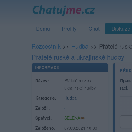
Domů
Profily
Chat
Diskuze
Rozcestník
>>
Hudba
>>
Přátelé rusk
Přátelé ruské a ukrajinské hudby
INFORMACE
PŘED
Název:
Přátelé ruské a
Привет
rádi.
ukrajinské hudby
Kategorie:
Hudba
Založil:
-
Správci:
SELENA
Založeno:
07.03.2021 10:30