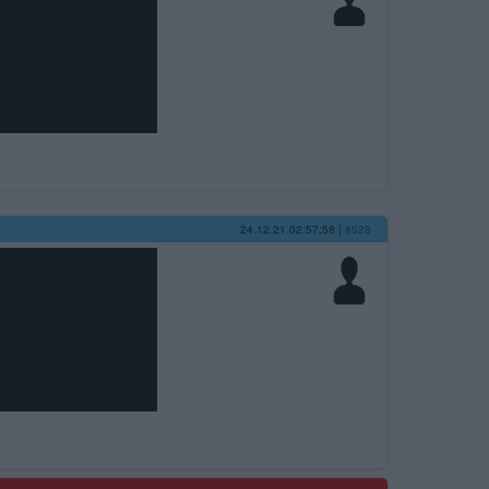
24.12.21 02:57:58
|
#528