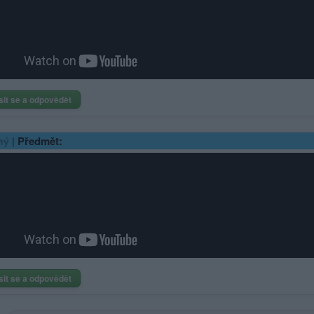
sit se a odpovědět
|
Předmět:
ný
sit se a odpovědět