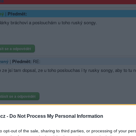
ma
|
Předmět:
ný
dárky bráchovi a poslouchám u toho ruský songy.
sit se a odpovědět
|
Předmět:
RE:
zaný
 ze jsi tam dopsal, ze u toho poslouchas i ty rusky songy, aby to tu
hlásit se a odpovědět
|
Předmět:
RE: RE:
azaný
cz -
Do Not Process My Personal Information
ytré, že?
to opt-out of the sale, sharing to third parties, or processing of your per