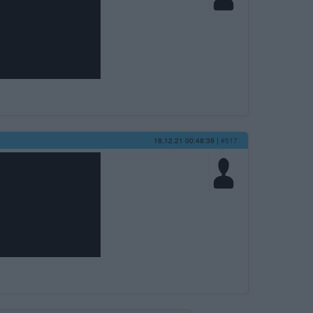
18.12.21 00:48:39
|
#517