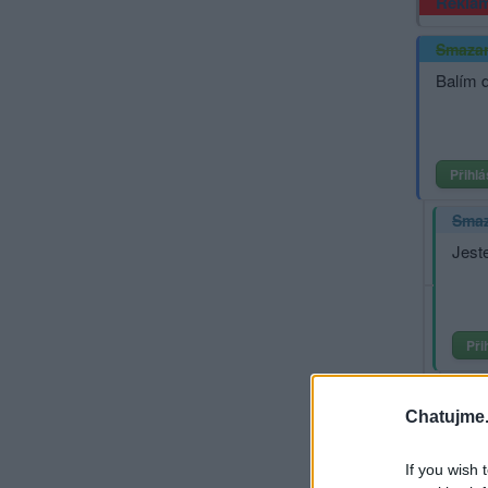
Rekla
Smaza
Balím 
Přihlá
Sma
Jeste
Při
Sm
Chatujme.
Ch
If you wish 