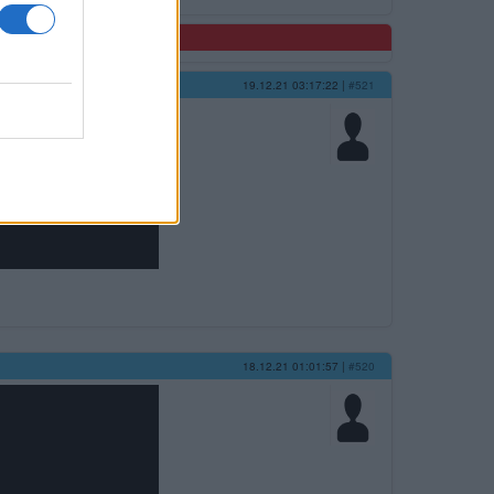
19.12.21 03:17:22
|
#521
18.12.21 01:01:57
|
#520