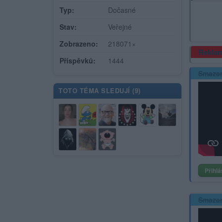
Typ:
Dočasné
Stav:
Veřejné
Zobrazeno:
218071×
Rekla
Příspěvků:
1444
Smaza
TOTO TÉMA SLEDUJÍ (
9
)
Přihlá
Smaza