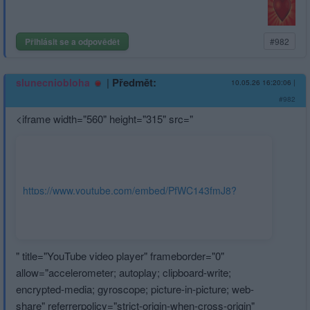
Přihlásit se a odpovědět
#982
|
Předmět:
slunecniobloha
10.05.26 16:20:06
|
#982
<iframe width="560" height="315" src="
https://www.youtube.com/embed/PfWC143fmJ8?
si=VSGfECz1kH2zYZYX
" title="YouTube video player" frameborder="0"
allow="accele­rometer; autoplay; clipboard-write;
encrypted-media; gyroscope; picture-in-picture; web-
share" referrerpolicy="strict-origin-when-cross-origin"