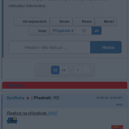
nebudou tolerovány.
Od nejstarších
Strom
Reset
Menší
Příspěvek #
Jít
Větší
Hledat
45
44
…
1
(aktuální strana)
Reklama
|
Předmět:
RE:
SynBoha
10.05.26 19:00:30
|
#983
Reakce na příspěvek
#982