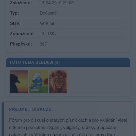
Založeno:
18.04.2019 20:05
Typ:
Dočasné
Stav:
Veřejné
Zobrazeno:
181180×
Příspěvků:
887
TOTO TÉMA SLEDUJÍ (
3
)
PŘEDMĚT DISKUZE:
Fórum pro diskusi o starých písničkách a pro vkládání videí
s těmito písničkami Spam, vulgarity, urážky ,napadání
ostatních kvůli jejich názoru a jiné věci proti pravidlům