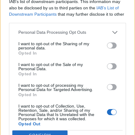
dům
#980
IAB’s list of downstream participants. This information may
also be disclosed by us to third parties on the
IAB’s List of
Downstream Participants
that may further disclose it to other
third parties.
Personal Data Processing Opt Outs
I want to opt-out of the Sharing of my
personal data.
Opted In
Jiří Schelinger - Holubí dům
I want to opt-out of the Sale of my
Personal Data.
Opted In
I want to opt-out of processing my
Přihlásit se a odpovědět
Personal Data for Targeted Advertising.
Opted In
|
Předmět:
Václav Neckář -
Monifa
I want to opt-out of Collection, Use,
19.03.25 08:23:19
|
Retention, Sale, and/or Sharing of my
Mýdlový princ …
#979
Personal Data that Is Unrelated with the
Purposes for which it was collected.
Opted Out