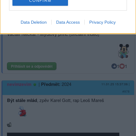
CONFIRM
Data Deletion
Data Access
Privacy Policy
Václav Neckář - Mýdlový princ (oficiální video)
1
1
Přihlásit se a odpovědět
|
Předmět:
2024
nevimzevim
11.01.25 15:37:06
|
#978
Být stále mlád
, zpěv Karel Gott, rap Leoš Mareš