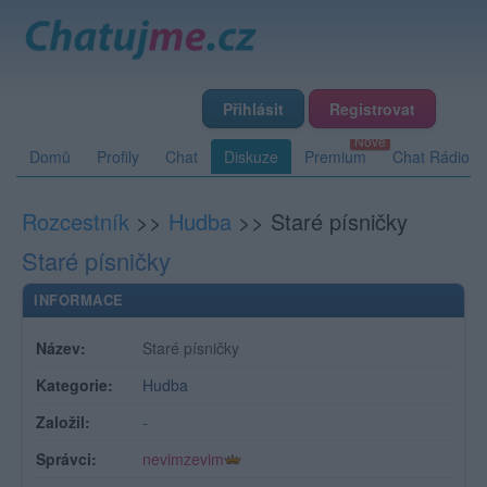
Přihlásit
Registrovat
Domů
Profily
Chat
Diskuze
Premium
Chat Rádio
Rozcestník
>>
Hudba
>>
Staré písničky
Staré písničky
INFORMACE
Název:
Staré písničky
Kategorie:
Hudba
Založil:
-
Správci:
nevimzevim