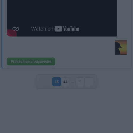
Přihlásit se a odpovědět
45
44
…
1
(aktuální strana)