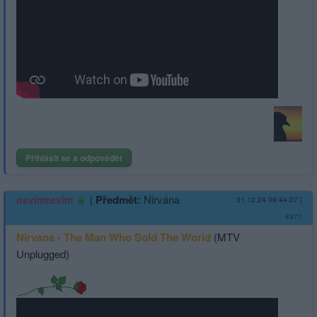
Přihlásit se a odpovědět
|
Předmět:
Nirvána
nevimzevim
31.12.24 09:44:07
|
#977
Nirvana - The Man Who Sold The World
(MTV
Unplugged)