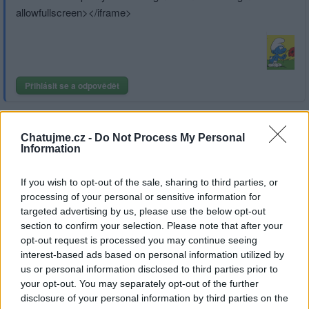
allowfullscre­en></iframe>
Přihlásit se a odpovědět
|
Předmět:
RE: Nirvána
nevimzevim
01.05.26 22:05:05
|
Chatujme.cz -
Do Not Process My Personal
#981
Information
Reakce na příspěvek
#977
ty kytary
If you wish to opt-out of the sale, sharing to third parties, or
processing of your personal or sensitive information for
targeted advertising by us, please use the below opt-out
section to confirm your selection. Please note that after your
opt-out request is processed you may continue seeing
Přihlásit se a odpovědět
#977
interest-based ads based on personal information utilized by
us or personal information disclosed to third parties prior to
your opt-out. You may separately opt-out of the further
|
Předmět:
Jiří Schelinger - Holubí
Monifa
19.03.25 08:23:56
|
disclosure of your personal information by third parties on the