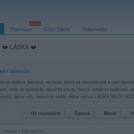
Premium
Chat Rádio
Nápověda
>
❤️ LÁSKA ❤️
MĚT DISKUZE:
ka je trpělivá, laskavá, nezávidí, láska se nevychloubá a není domý
ch, nedá se vydráždit, nepočítá křivdy. Nemá radost ze špatnosti, al
vydrží, láska věří, láska má naději, láska vytrvá. LÁSKA NIKDY NEZ
Od nejstarších
Časově
Menší
V