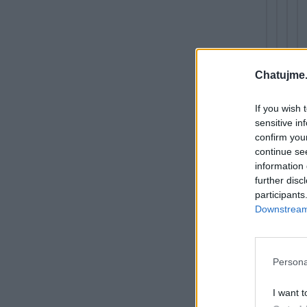
Chatujme.
If you wish 
sensitive in
confirm you
continue se
information 
further disc
participants
Downstream 
Persona
I want t