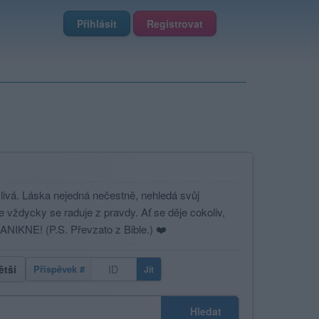
Přihlásit
Registrovat
šlivá. Láska nejedná nečestně, nehledá svůj
e vždycky se raduje z pravdy. Ať se děje cokoliv,
ANIKNE! (P.S. Převzato z Bible.) ❤️
ětší
Příspěvek #
Jít
Hledat