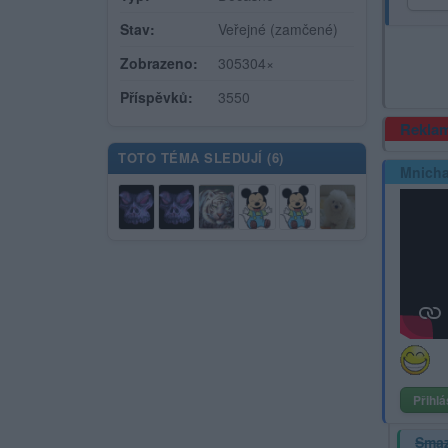
Stav:
Veřejné (zamčené)
Zobrazeno:
305304×
Příspěvků:
3550
Rekla
TOTO TÉMA SLEDUJÍ (
6
)
Mnicha
Přihlá
Sma