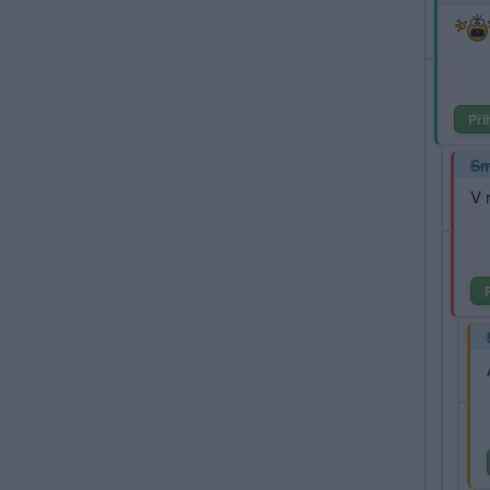
Při
Sm
V 