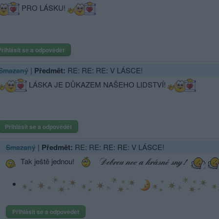
PRO LÁSKU!
Přihlásit se a odpovědět
|
Předmět:
RE: RE: RE: V LÁSCE!
Smazaný
LÁSKA JE DŮKAZEM NAŠEHO LIDSTVÍ!
Přihlásit se a odpovědět
|
Předmět:
RE: RE: RE: RE: V LÁSCE!
Smazaný
Tak ještě jednou!
Přihlásit se a odpovědět