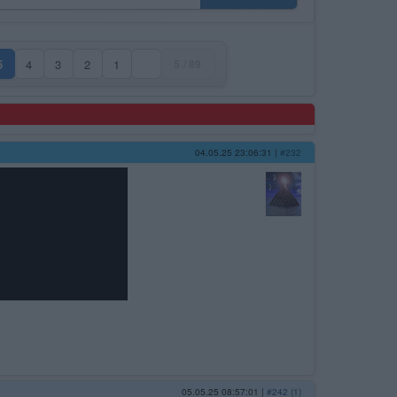
5
4
3
2
1
5 / 89
(aktuální strana)
04.05.25 23:06:31
|
#232
05.05.25 08:57:01
|
#242 (1)