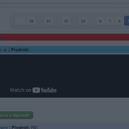
89
…
67
…
45
…
23
…
8
7
6
ma
|
Předmět:
l
sit se a odpovědět
|
Předmět:
RE:
zaný