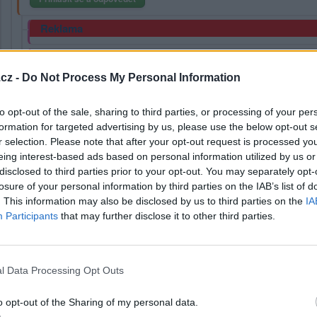
Reklama
|
Předmět:
RE: RE: RE: RE: RE: RE: RE:
Mnichal
Né on už je jak houba že líh má v krvi.
cz -
Do Not Process My Personal Information
to opt-out of the sale, sharing to third parties, or processing of your per
formation for targeted advertising by us, please use the below opt-out s
Přihlásit se a odpovědět
r selection. Please note that after your opt-out request is processed y
eing interest-based ads based on personal information utilized by us or
|
Předmět:
RE: RE: RE: RE:
Mnichal
disclosed to third parties prior to your opt-out. You may separately opt-
losure of your personal information by third parties on the IAB’s list of
Ano přesně alkohol v rámci zdraví,jedna sklenka vína denně, pomáh
. This information may also be disclosed by us to third parties on the
IA
Participants
that may further disclose it to other third parties.
Přihlásit se a odpovědět
l Data Processing Opt Outs
|
Předmět:
RE: RE: RE: RE: RE:
Smazaný
Já jsem abstinent a nekuřák a nelituji toho!
o opt-out of the Sharing of my personal data.