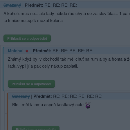
|
Předmět:
RE: RE: RE: RE:
Smazaný
Alkoholismus ne... ale tady někdo rád chytá se za slovíčka... 1 pan
to k ničemu..spíš mazat kolena
Přihlásit se a odpovědět
|
Předmět:
RE: RE: RE: RE: RE:
Mnichal
Známý když byl v obchodě tak měl chuť na rum a byla fronta a že
řadu,vypil jí a pak celý nákup zaplatil.
Přihlásit se a odpovědět
|
Předmět:
RE: RE: RE: RE: RE: RE:
Smazaný
Ble...měl k tomu aspoň kostkový cukr
Přihlásit se a odpovědět