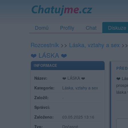
Domů
Profily
Chat
Diskuze
Rozcestník
>>
Láska, vztahy a sex
>
❤️ LÁSKA ❤️
INFORMACE
PŘED
Název:
❤️ LÁSKA ❤️
❤️ Lás
prospě
Kategorie:
Láska, vztahy a sex
láska 
Založil:
-
Správci:
Založeno:
03.05.2025 13:16
Typ:
Dočasné