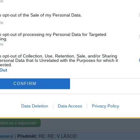
In
o opt-out of the Sale of my Personal Data.
Přihlásit se a odpovědět
In
to opt-out of processing my Personal Data for Targeted
|
Předmět:
V LÁSCE!
ný
ing.
In
V LÁSCE!
o opt-out of Collection, Use, Retention, Sale, and/or Sharing
ersonal Data that Is Unrelated with the Purposes for which it
lected.
Out
sit se a odpovědět
CONFIRM
|
Předmět:
RE: V LÁSCE!
zaný
S LÁSKOU!
Data Deletion
Data Access
Privacy Policy
hlásit se a odpovědět
|
Předmět:
RE: RE: V LÁSCE!
azaný