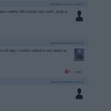
05.05.25 13:41:47
|
#269 (4)
áka malého NS zahřátí neb zažití...jinak je
05.05.25 15:27:40
|
#275 (5)
 měl alpu v košíku nelenil a než došel na
1
#269
05.05.25 16:09:15
|
#276 (6)