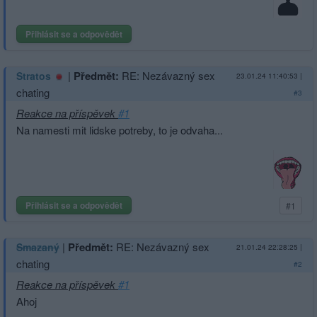
Přihlásit se a odpovědět
|
Předmět:
RE: Nezávazný sex
Stratos
23.01.24 11:40:53
|
chating
#3
Reakce na příspěvek
#1
Na namesti mit lidske potreby, to je odvaha...
Přihlásit se a odpovědět
#1
|
Předmět:
RE: Nezávazný sex
Smazaný
21.01.24 22:28:25
|
chating
#2
Reakce na příspěvek
#1
Ahoj