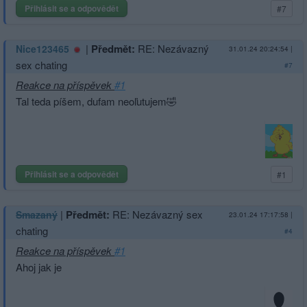
Přihlásit se a odpovědět
#7
|
Předmět:
RE: Nezávazný
Nice123465
31.01.24 20:24:54
|
sex chating
#7
Reakce na příspěvek
#1
Tal teda píšem, dufam neoľutujem🤣
Přihlásit se a odpovědět
#1
|
Předmět:
RE: Nezávazný sex
Smazaný
23.01.24 17:17:58
|
chating
#4
Reakce na příspěvek
#1
Ahoj jak je