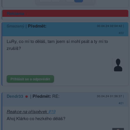
Reklama
|
Předmět:
Smazaný
30.04.24 02:04:42
|
#22
LuRy, co mi to děláš, tam jsem si mohl psát a ty mi to
zrušíš?
Přihlásit se a odpovědět
|
Předmět:
RE:
Dendr33
30.04.24 01:36:37
|
#21
Reakce na příspěvek
#19
Ahoj Klárko co hezkého děláš?