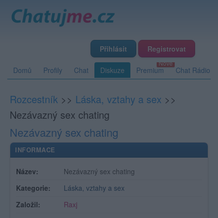
Přihlásit
Registrovat
Domů
Profily
Chat
Diskuze
Premium
Chat Rádio
Rozcestník
>>
Láska, vztahy a sex
>>
Nezávazný sex chating
Nezávazný sex chating
INFORMACE
Název:
Nezávazný sex chating
Kategorie:
Láska, vztahy a sex
Založil:
Raxj