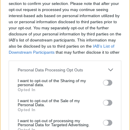
section to confirm your selection. Please note that after your
|
Předmět:
RE: Nezávazný sex
Daniel24
27.03.24 11:24:25
|
opt-out request is processed you may continue seeing
chating
#15
interest-based ads based on personal information utilized by
Reakce na příspěvek
#1
us or personal information disclosed to third parties prior to
your opt-out. You may separately opt-out of the further
no čekám :)
disclosure of your personal information by third parties on the
IAB’s list of downstream participants. This information may
also be disclosed by us to third parties on the
IAB’s List of
Downstream Participants
that may further disclose it to other
third parties.
Přihlásit se a odpovědět
#1
Personal Data Processing Opt Outs
|
Předmět:
🐺🌕
Broderick7
27.03.24 00:26:54
|
I want to opt-out of the Sharing of my
#14
personal data.
Opted In
Ahoj pěknou noc přeju 😉
I want to opt-out of the Sale of my
Personal Data.
Opted In
I want to opt-out of processing my
Přihlásit se a odpovědět
Personal Data for Targeted Advertising.
Opted In