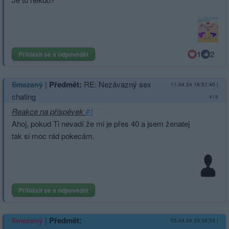
1
2
Přihlásit se a odpovědět
|
Předmět:
RE: Nezávazný sex
Smazaný
11.04.24 16:51:40
|
chating
#18
Reakce na příspěvek
#1
Ahoj, pokud Ti nevadí že mi je přes 40 a jsem ženatej
tak si moc rád pokecám.
Přihlásit se a odpovědět
|
Předmět:
Smazaný
03.04.24 20:58:33
|