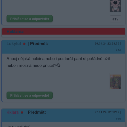
Přihlásit se a odpovědět
#19
Reklama
|
Předmět:
Lukylul
29.04.24 22:28:59
|
#20
Ahooj nějaká holčina nebo i postarší paní si pořádně užít
nebo i možná něco přiučit?😋
Přihlásit se a odpovědět
|
Předmět:
Kklara
27.04.24 12:03:09
|
#19
Je tu nekdo?