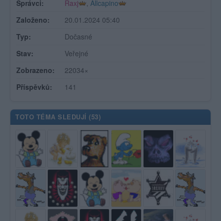
Správci:
Raxj
,
Allcapino
Založeno:
20.01.2024 05:40
Typ:
Dočasné
Stav:
Veřejné
Zobrazeno:
22034×
Příspěvků:
141
TOTO TÉMA SLEDUJÍ (
53
)