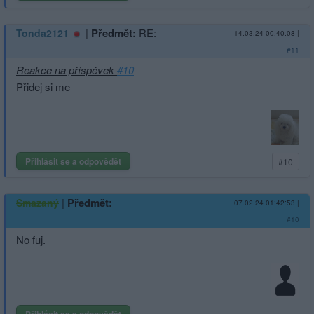
|
Předmět:
RE:
Tonda2121
14.03.24 00:40:08
|
#11
Reakce na příspěvek
#10
Přidej si me
Přihlásit se a odpovědět
#10
|
Předmět:
Smazaný
07.02.24 01:42:53
|
#10
No fuj.