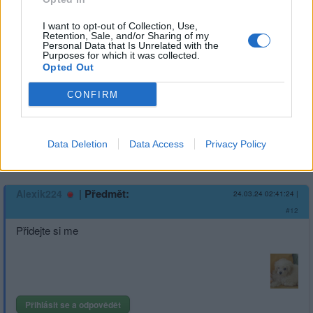
|
Předmět:
RE: Nezávazný
Alexik224
24.03.24 02:42:48
|
I want to opt-out of Collection, Use,
Retention, Sale, and/or Sharing of my
sex chating
#13
Personal Data that Is Unrelated with the
Purposes for which it was collected.
Reakce na příspěvek
#1
Opted Out
Nápis
CONFIRM
Data Deletion
Data Access
Privacy Policy
Přihlásit se a odpovědět
#1
|
Předmět:
Alexik224
24.03.24 02:41:24
|
#12
Přidejte si me
Přihlásit se a odpovědět