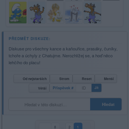
PŘEDMĚT DISKUZE:
Diskuse pro všechny kance a kaňouřice, prasáky, čuníky,
tchoře a úchyly z Chatujme. Nerozhlížej se, a hoď něco
lehčího do placu!
Od nejstarších
Strom
Reset
Menší
Příspěvek #
Jít
Větší
Hledat
8
…
2
1
(aktuální strana)