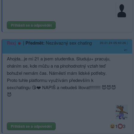
Přihlásit se a odpovědět
|
Předmět:
Nezávazný sex chating
Raxj
20.01.24 05:40:26
|
#1
Ahojda...je mi 21 a jsem studentka. Studuju+ pracuju,
oháním se, kde můžu a na plnohodnotný vztah teď
bohužel nemám čas. Náměstí mám lidské potřeby.
Proto tuhle platformu využívám především k
sexchatingu 😘❤️ NAPIŠ a nebudeš litovat!!!!!!!!! 😈😈😈
😈
1
3
Přihlásit se a odpovědět