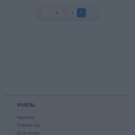
8
…
2
1
(aktuální strana)
PORTÁL
Nápověda
Podpořte nás
Co je nového