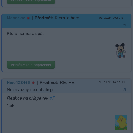
Přihlásit se a odpovědět
|
Předmět:
Ktora je hore
Maser-cz
02.02.24 00:50:31
|
#9
Která nemoze spát
Přihlásit se a odpovědět
|
Předmět:
RE: RE:
Nice123465
31.01.24 20:25:13
|
Nezávazný sex chating
#8
Reakce na příspěvek
#7
*tak