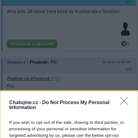
#17
Ahoj som 29 ročná žena ktorá by si pokecala o hocičom
1
Přihlásit se a odpovědět
|
Předmět:
RE:
Smazaný
03.04.24 20:46:59
|
#16
Reakce na příspěvek
#10
Fuu
Chatujme.cz -
Do Not Process My Personal
Information
Přihlásit se a odpovědět
If you wish to opt-out of the sale, sharing to third parties, or
processing of your personal or sensitive information for
Reklama
targeted advertising by us, please use the below opt-out