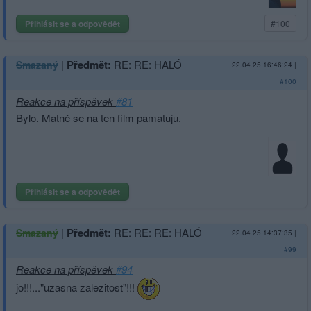
Přihlásit se a odpovědět
#100
|
Předmět:
RE: RE: HALÓ
Smazaný
22.04.25 16:46:24
|
#100
Reakce na příspěvek
#81
Bylo. Matně se na ten film pamatuju.
Přihlásit se a odpovědět
|
Předmět:
RE: RE: RE: HALÓ
Smazaný
22.04.25 14:37:35
|
#99
Reakce na příspěvek
#94
jo!!!..."uzasna zalezitost"!!!