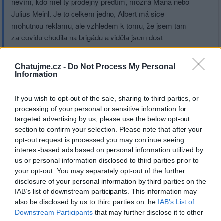
nevím, kdo měl ty prodejny předtím, možná Mana nebo
Julius Meinl. Je to celkem jedno, Albert má sice
mohutnou reklamu, ale vzhledem k tomu, že jsem tam
za covidu chodila na brigádu a viděla jsem dost
prodejen, tak soudím, že za nějakou dobu to taky zabalí
a prodají, protože až na vyjímky mají mizerný obrat.
Chatujme.cz -
Do Not Process My Personal
Vážně se u vás prodávají konzervy z Polska? To je
Information
nářez. Polské potraviny u nás nemají moc dobrou
pověst ... Ale že cestují přes oceán, tak to je
If you wish to opt-out of the sale, sharing to third parties, or
neuvěřitelné. Ty naše budou nejspíš z Číny, tak čemu se
processing of your personal or sensitive information for
targeted advertising by us, please use the below opt-out
vlastně divím ...
section to confirm your selection. Please note that after your
A notebook? Seš hodnej, ale tady by asi stejně
opt-out request is processed you may continue seeing
nefungoval, jiné zásuvky atd.
interest-based ads based on personal information utilized by
Počítače jsou kapitola sama pro sebe ... nejradši bych
us or personal information disclosed to third parties prior to
se bez nich úplně obešla, ale nevím, jestli je to ještě
your opt-out. You may separately opt-out of the further
možné.
disclosure of your personal information by third parties on the
IAB’s list of downstream participants. This information may
also be disclosed by us to third parties on the
IAB’s List of
Downstream Participants
that may further disclose it to other