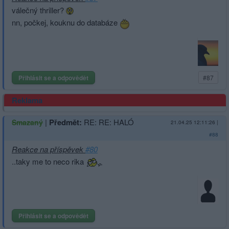
válečný thriller?
nn, počkej, kouknu do databáze
Přihlásit se a odpovědět
#87
Reklama
|
Předmět:
RE: RE: HALÓ
Smazaný
21.04.25 12:11:26
|
#88
Reakce na příspěvek
#80
..taky me to neco rika
Přihlásit se a odpovědět