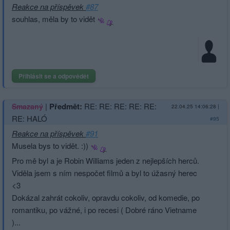
Reakce na příspěvek
#87
souhlas, měla by to vidět
Přihlásit se a odpovědět
|
Předmět:
RE: RE: RE: RE: RE:
Smazaný
22.04.25 14:06:28
|
RE: HALÓ
#95
Reakce na příspěvek
#91
Musela bys to vidět. :))
Pro mě byl a je Robin Williams jeden z nejlepších herců.
Viděla jsem s ním nespočet filmů a byl to úžasný herec
<3
Dokázal zahrát cokoliv, opravdu cokoliv, od komedie, po
romantiku, po vážné, i po recesi ( Dobré ráno Vietname
)...