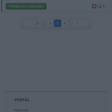
1
1
Přihlásit se a odpovědět
27
…
6
5
4
…
1
(aktuální strana)
PORTÁL
Nápověda