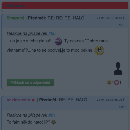
Reklama
|
Předmět:
RE: RE: RE: HALÓ
Smazaný
21.04.25 12:10:13
|
#87
Reakce na příspěvek
#86
...no ja se s tebe picnu!!!
Ty neznas "Dobre rano
vietname"?...na to se podivej,je to moc pekne.
1
1
Přihlásit se a odpovědět
|
Předmět:
RE: RE: HALÓ
nevimzevim
21.04.25 01:55:06
|
#86
Reakce na příspěvek
#81
To fakt někdo natočil??