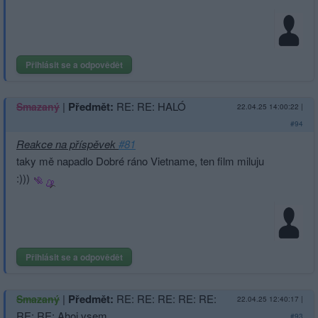
Přihlásit se a odpovědět
|
Předmět:
RE: RE: HALÓ
Smazaný
22.04.25 14:00:22
|
#94
Reakce na příspěvek
#81
taky mě napadlo Dobré ráno Vietname, ten film miluju
:)))
Přihlásit se a odpovědět
|
Předmět:
RE: RE: RE: RE: RE:
Smazaný
22.04.25 12:40:17
|
RE: RE: Ahoj vsem..
#93