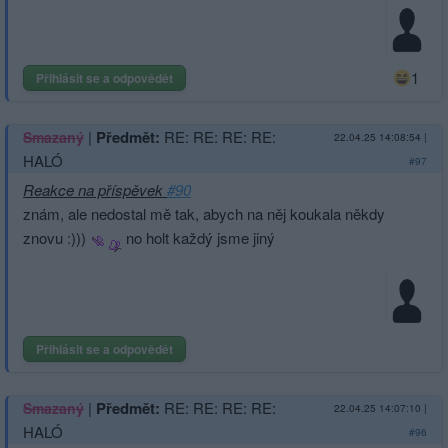
1
Přihlásit se a odpovědět
|
Předmět:
RE: RE: RE: RE:
Smazaný
22.04.25 14:08:54
|
HALÓ
#97
Reakce na příspěvek
#90
znám, ale nedostal mě tak, abych na něj koukala někdy
znovu :)))
no holt každý jsme jiný
Přihlásit se a odpovědět
|
Předmět:
RE: RE: RE: RE:
Smazaný
22.04.25 14:07:10
|
HALÓ
#96