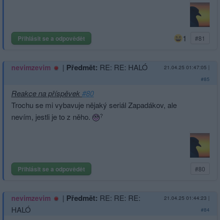
1
Přihlásit se a odpovědět
#81
|
Předmět:
RE: RE: HALÓ
nevimzevim
21.04.25 01:47:05
|
#85
Reakce na příspěvek
#80
Trochu se mi vybavuje nějaký seriál Zapadákov, ale
nevím, jestli je to z něho.
Přihlásit se a odpovědět
#80
|
Předmět:
RE: RE: RE:
nevimzevim
21.04.25 01:44:23
|
HALÓ
#84