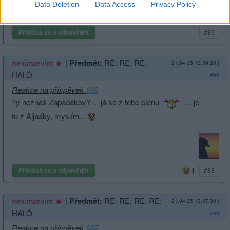
Data Deletion
Data Access
Privacy Policy
Přihlásit se a odpovědět
#89
|
Předmět:
RE: RE: RE:
nevimzevim
21.04.25 13:39:28
|
HALÓ
#90
Reakce na příspěvek
#88
Ty neznáš Zapadákov? ... já se z tebe picnu
.... je
to z Aljašky, myslím...
1
Přihlásit se a odpovědět
#88
|
Předmět:
RE: RE: RE: RE:
nevimzevim
21.04.25 13:37:30
|
HALÓ
#89
Reakce na příspěvek
#87