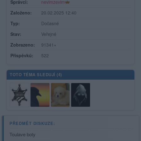
Správci:
nevimzevim
Založeno:
20.02.2025 12:40
Typ:
Dočasné
Stav:
Veřejné
Zobrazeno:
91341×
Příspěvků:
522
TOTO TÉMA SLEDUJÍ (
4
)
PŘEDMĚT DISKUZE:
Toulave boty