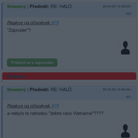
|
Předmět:
RE: HALÓ
Smazaný
20.04.25 14:38:09
|
#82
Reakce na příspěvek
#79
"Zapruder"?
Přihlásit se a odpovědět
Reklama
|
Předmět:
RE: HALÓ
Smazaný
20.04.25 14:06:46
|
#81
Reakce na příspěvek
#79
a nebylo to nahodou "dobre rano Vietname"????