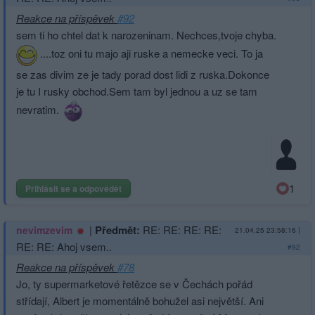
Reakce na příspěvek
#92
sem ti ho chtel dat k narozeninam. Nechces,tvoje chyba.
....toz oni tu majo aji ruske a nemecke veci. To ja
se zas divim ze je tady porad dost lidi z ruska.Dokonce
je tu I rusky obchod.Sem tam byl jednou a uz se tam
nevratim.
1
Přihlásit se a odpovědět
|
Předmět:
RE: RE: RE: RE:
nevimzevim
21.04.25 23:58:16
|
RE: RE: Ahoj vsem..
#92
Reakce na příspěvek
#78
Jo, ty supermarketové řetězce se v Čechách pořád
střídají, Albert je momentálně bohužel asi největší. Ani