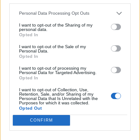
third parties.
1
Přihlásit se a odpovědět
#78
Personal Data Processing Opt Outs
I want to opt-out of the Sharing of my
|
Předmět:
RE: RE: RE: RE:
nevimzevim
21.04.25 14:19:07
|
personal data.
RE: HALÓ
Opted In
#91
Reakce na příspěvek
#89
I want to opt-out of the Sale of my
Upřímně, ten název je dost provokativní, a pokud si v
Personal Data.
Opted In
tom filmu hodně nesypou popel na hlavu, což si podle
komentářů nemyslím, tak to nebude nic pro mě. Krom
I want to opt-out of processing my
Personal Data for Targeted Advertising.
toho Robin Williams není zrovna můj oblíbený herec .. Je
Opted In
tenhle film v Americe oblíbený? V zahraničí to asi lidí
vidí úplně jinak.
I want to opt-out of Collection, Use,
Retention, Sale, and/or Sharing of my
Jak může někdo někomu děkovat za službu ve
Personal Data that Is Unrelated with the
Purposes for which it was collected.
Vietnamu, to opravdu nepochopím. (komentáře na YT)
Opted Out
Spi sladce, Ameriko, je docela výstižný citát a zajímalo
by mě, kdy se konečně probere ten zbytek stáleještě
CONFIRM
spících ... Až bude po Americe?