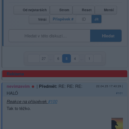
Od nejstarších
Strom
Reset
Menší
Příspěvek #
Jít
Větší
Hledat
27
…
6
5
4
…
1
(aktuální strana)
Reklama
|
Předmět:
RE: RE: RE:
nevimzevim
22.04.25 17:40:29
|
HALÓ
#101
Reakce na příspěvek
#100
Tak to těžko.