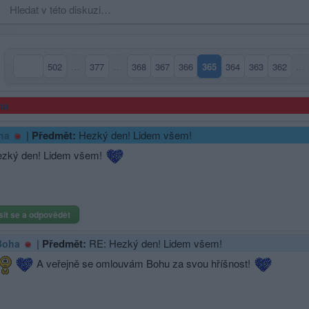
502
…
377
…
368
367
366
365
364
363
362
…
(aktuální strana)
ma
|
Předmět:
Hezký den! Lidem všem!
ha
zký den! Lidem všem!
sit se a odpovědět
|
Předmět:
RE: Hezký den! Lidem všem!
Boha
A veřejně se omlouvám Bohu za svou hříšnost!