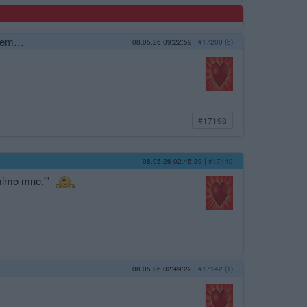
tcem…
08.05.26 09:22:59
|
#17200 (6)
#17198
08.05.26 02:45:39
|
#17140
 mimo mne.'"
08.05.26 02:49:22
|
#17142 (1)