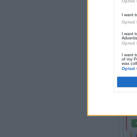
Opted 
Při
I want t
Opted 
Re
I want 
Advertis
Sy
Opted 
I want t
of my P
was col
Opted 
Sy