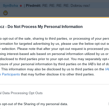
|
Předmět:
RE: RE: RE: RE: Dobrou noc!
SynBoha
cz -
Do Not Process My Personal Information
Přihlásit se a odpovědět
to opt-out of the sale, sharing to third parties, or processing of your per
ma
formation for targeted advertising by us, please use the below opt-out s
r selection. Please note that after your opt-out request is processed y
eing interest-based ads based on personal information utilized by us or
|
Předmět:
Bůh je Otcem nás všech!
ha
disclosed to third parties prior to your opt-out. You may separately opt-
h je nebeským Otcem nás všech.
losure of your personal information by third parties on the IAB’s list of
. This information may also be disclosed by us to third parties on the
IA
Participants
that may further disclose it to other third parties.
sit se a odpovědět
|
Předmět:
RE: Bůh je Otcem nás všech!
y
l Data Processing Opt Outs
zaléme, Jeruzaléme, který zabíjíš proroky a kamenuješ ty, kdo byli k 
o opt-out of the Sharing of my personal data.
áždit tvé děti, tak jako kvočna shromažďuje kuřátka pod svá křídla, a