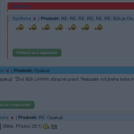
Reklama
|
Předmět:
RE: RE: RE: RE: RE: RE: Bůh je O
SynBoha
Přihlásit se a odpovědět
|
Předmět:
Opakuji:
ha
akuji: "Živý Bůh (JHVH) důrazně pravil: 'Nebudeš mít jiného boha
sit se a odpovědět
|
Předmět:
RE: Opakuji:
Boha
(Bible, Přísloví 29:1)