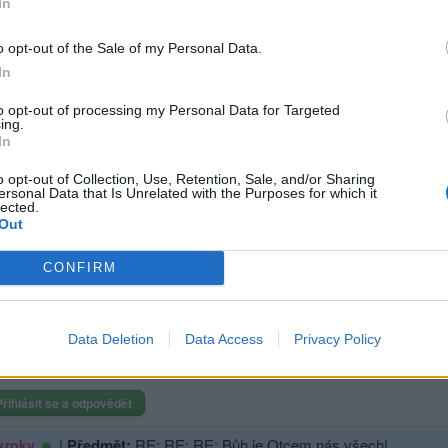
In
hlásit se a odpovědět
o opt-out of the Sale of my Personal Data.
In
klama
to opt-out of processing my Personal Data for Targeted
ing.
|
Předmět:
RE: RE: Bůh je Otcem nás všech!
nBoha
In
o opt-out of Collection, Use, Retention, Sale, and/or Sharing
ersonal Data that Is Unrelated with the Purposes for which it
lected.
Out
Přihlásit se a odpovědět
CONFIRM
|
Předmět:
RE: RE: Bůh je Otcem nás všech!
nBoha
Povšimněte si, že je tam slovo "chtěl" a ne slovo "chtěla"!!!
Data Deletion
Data Access
Privacy Policy
Přihlásit se a odpovědět
|
Předmět:
RE: RE: RE: Bůh je Otcem nás všech!
kroky