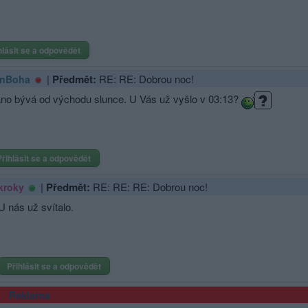
hlásit se a odpovědět
|
Předmět:
RE: RE: Dobrou noc!
nBoha
no bývá od východu slunce. U Vás už vyšlo v 03:13?
Přihlásit se a odpovědět
|
Předmět:
RE: RE: RE: Dobrou noc!
kroky
U nás už svítalo.
Přihlásit se a odpovědět
Reklama