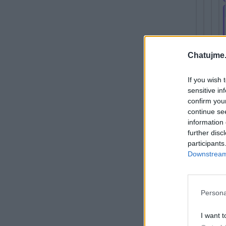
Chatujme.
If you wish 
Rekla
sensitive in
confirm you
continue se
SynBo
information 
Bů
further disc
participants
Downstream 
Přihlá
krok
Persona
„Jeru
I want t
shrom