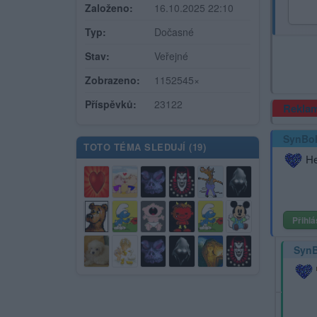
Založeno:
16.10.2025 22:10
Typ:
Dočasné
Stav:
Veřejné
Zobrazeno:
1152545×
Příspěvků:
23122
Rekla
SynBo
TOTO TÉMA SLEDUJÍ (
19
)
He
Přihlá
Syn