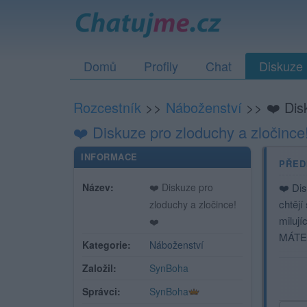
Domů
Profily
Chat
Diskuze
Rozcestník
>>
Náboženství
>>
❤️ Dis
❤️ Diskuze pro zloduchy a zločince
INFORMACE
PŘED
Název:
❤️ Diskuze pro
❤️ Dis
chtějí
zloduchy a zločince!
milují
❤️
MÁTE
Kategorie:
Náboženství
Založil:
SynBoha
Správci:
SynBoha