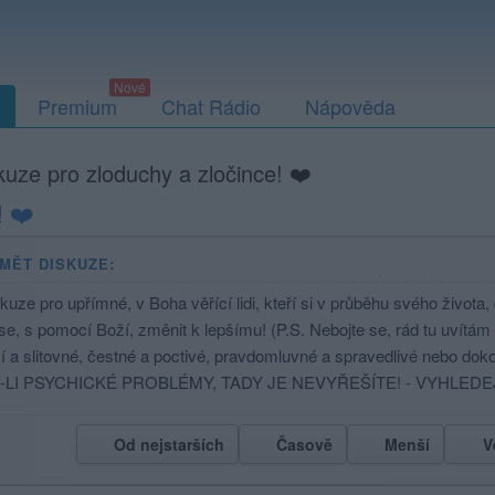
Premium
Chat Rádio
Nápověda
kuze pro zloduchy a zločince! ❤️
! ❤️
MĚT DISKUZE:
kuze pro upřímné, v Boha věřící lidi, kteří si v průběhu svého života
 se, s pomocí Boží, změnit k lepšímu! (P.S. Nebojte se, rád tu uvítám i
cí a slitovné, čestné a poctivé, pravdomluvné a spravedlivé nebo do
-LI PSYCHICKÉ PROBLÉMY, TADY JE NEVYŘEŠÍTE! - VYHLED
Od nejstarších
Časově
Menší
V