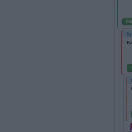
Při
Sy
Rá