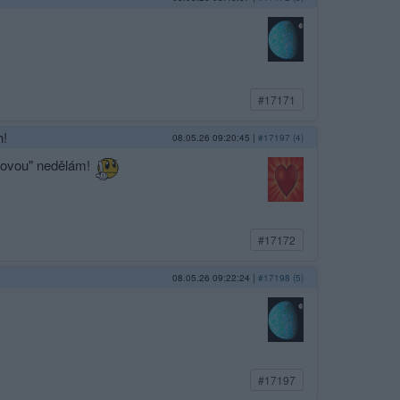
#17171
h!
08.05.26 09:20:45
|
#17197 (4)
ohovou" nedělám!
#17172
08.05.26 09:22:24
|
#17198 (5)
#17197