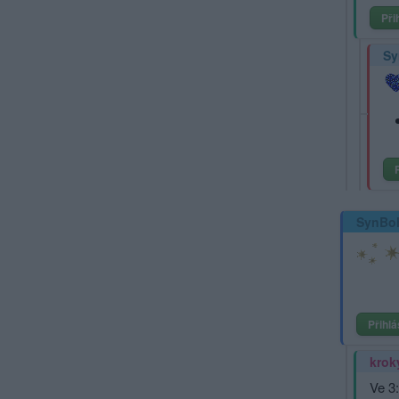
Při
Sy
SynBo
Přihlá
krok
Ve 3: