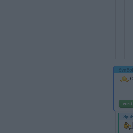
SynBo
Op
Přihlá
Syn