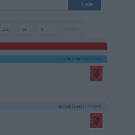
Hledat
252
…
126
…
1
365 / 502
08.05.26 08:38:24
|
#17168
08.05.26 08:40:36
|
#17169 (1)