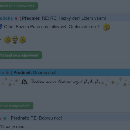
hlásit se a odpovědět
|
Předmět:
RE: RE: Hezký den! Lidem všem!
nBoha
Otče! Bože a Pane náš milovaný! Omlouvám se Ti!
Přihlásit se a odpovědět
|
Předmět:
Dobrou noc!
ha
sit se a odpovědět
|
Předmět:
RE: Dobrou noc!
y
13 už je ráno..