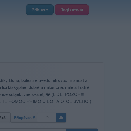
Přihlásit
Registrovat
, díky Bohu, bolestně uvědomili svou hříšnost a
 lidi láskyplné, dobré a milosrdné, milé a hodné,
konce subjektivně svaté!) ❤️ (LIDÉ! POZOR!!!
EJTE POMOC PŘÍMO U BOHA OTCE SVÉHO!)
ětší
Příspěvek #
Jít