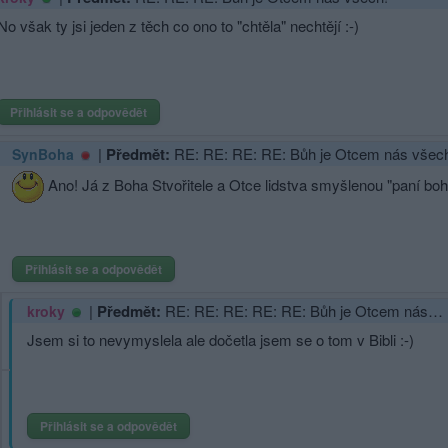
No však ty jsi jeden z těch co ono to "chtěla" nechtějí :-)
Přihlásit se a odpovědět
|
Předmět:
RE: RE: RE: RE: Bůh je Otcem nás všec
SynBoha
Ano! Já z Boha Stvořitele a Otce lidstva smyšlenou "paní b
Přihlásit se a odpovědět
|
Předmět:
RE: RE: RE: RE: RE: Bůh je Otcem nás…
kroky
Jsem si to nevymyslela ale dočetla jsem se o tom v Bibli :-)
Přihlásit se a odpovědět