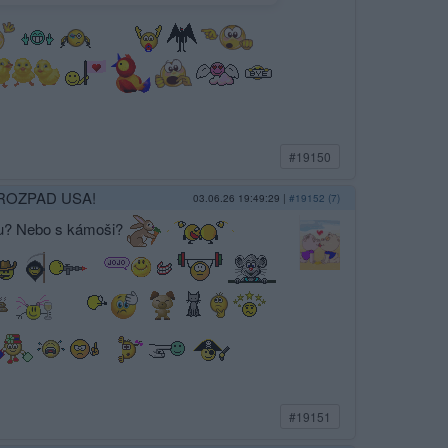
#19150
: ROZPAD USA!
03.06.26 19:49:29
|
#19152 (7)
ou? Nebo s kámoši?
#19151