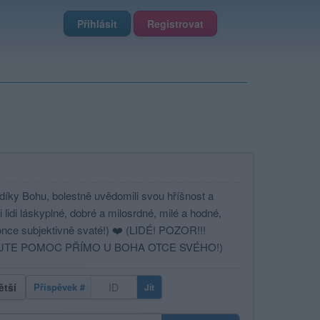
Přihlásit
Registrovat
, díky Bohu, bolestně uvědomili svou hříšnost a
 lidi láskyplné, dobré a milosrdné, milé a hodné,
konce subjektivně svaté!) ❤️ (LIDÉ! POZOR!!!
EJTE POMOC PŘÍMO U BOHA OTCE SVÉHO!)
ětší
Příspěvek #
Jít