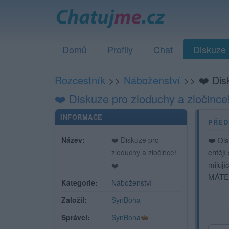
Domů
Profily
Chat
Diskuze
Rozcestník
>>
Náboženství
>>
❤️ Dis
❤️ Diskuze pro zloduchy a zločince
INFORMACE
PŘED
Název:
❤️ Diskuze pro
❤️ Dis
chtějí
zloduchy a zločince!
milují
❤️
MÁTE
Kategorie:
Náboženství
Založil:
SynBoha
Správci:
SynBoha