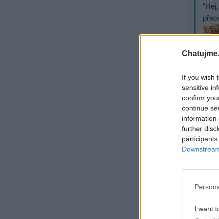
"Hej
přec
Chatujme.
Při
Sy
If you wish 
sensitive in
confirm you
continue se
information 
further disc
participants
Downstream 
Sy
Persona
I want t