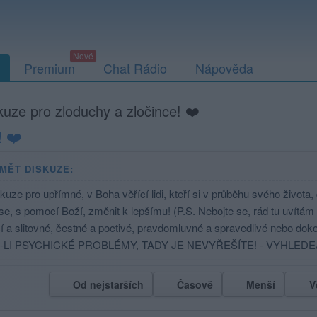
Premium
Chat Rádio
Nápověda
kuze pro zloduchy a zločince! ❤️
! ❤️
MĚT DISKUZE:
kuze pro upřímné, v Boha věřící lidi, kteří si v průběhu svého života
 se, s pomocí Boží, změnit k lepšímu! (P.S. Nebojte se, rád tu uvítám i
cí a slitovné, čestné a poctivé, pravdomluvné a spravedlivé nebo do
-LI PSYCHICKÉ PROBLÉMY, TADY JE NEVYŘEŠÍTE! - VYHLED
Od nejstarších
Časově
Menší
V