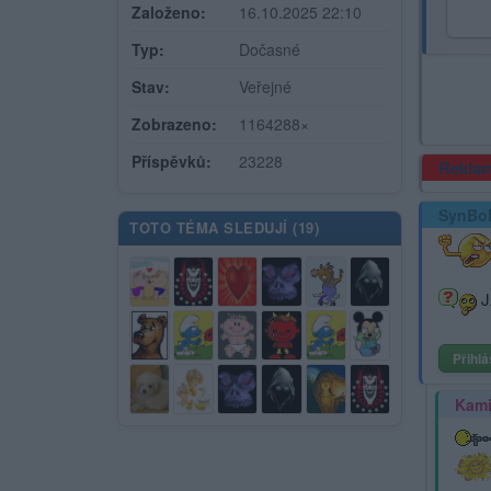
Založeno:
16.10.2025 22:10
Typ:
Dočasné
Stav:
Veřejné
Zobrazeno:
1164288×
Příspěvků:
23228
Rekla
SynBo
TOTO TÉMA SLEDUJÍ (
19
)
J
Přihlá
Kami