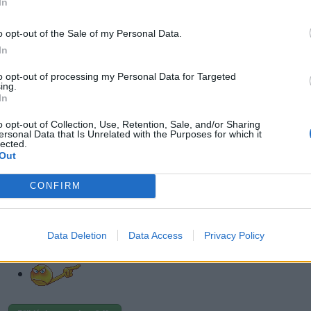
In
|
Předmět:
RE: RE: RE: ROZPAD USA!
KamilaLiska
Celebrity, kterým byl zakázán vstup do jiných zemí
o opt-out of the Sale of my Personal Data.
Příběh od Stars Insider • 14 hod.
In
to opt-out of processing my Personal Data for Targeted
ing.
In
o opt-out of Collection, Use, Retention, Sale, and/or Sharing
ersonal Data that Is Unrelated with the Purposes for which it
lected.
Out
CONFIRM
Přihlásit se a odpovědět
|
Předmět:
RE: RE: RE: RE: ROZPAD USA!
SynBoha
Data Deletion
Data Access
Privacy Policy
JÁ OSOBNĚ BYCH ZAKÁZAL VSTUP DO ČESKA VŠEM, CO SE 