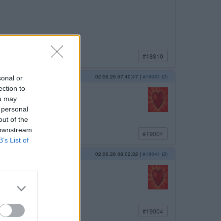
#18810
02.06.26 07:40:47
|
#19031 (2)
sonal or
ection to
ou may
 personal
out of the
 downstream
#19004
B’s List of
02.06.26 08:02:32
|
#19041 (2)
estu?
#19004