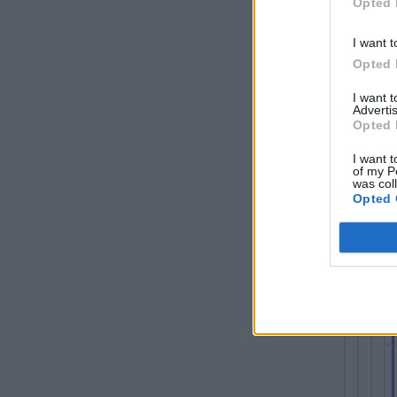
Opted 
I want t
Opted 
I want 
Advertis
Opted 
I want t
of my P
was col
Opted 