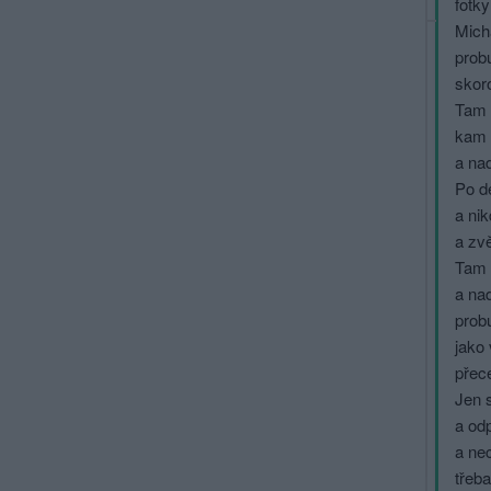
fotky
Mich
prob
skoro
Tam 
kam 
a nad
Po d
a nik
a zvě
Tam 
a nad
prob
jako
přec
Jen s
a od
a nec
třeba