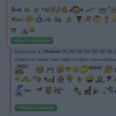
Přihlásit se a odpovědět
|
Předmět:
RE: RE: RE: RE: RE: RE: RE
KamilaLiska
Chodil jsi do Sokola? Sám? Nebo s bráškou nebo sestřičk
Přihlásit se a odpovědět