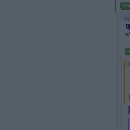
Při
Sy
NÁ