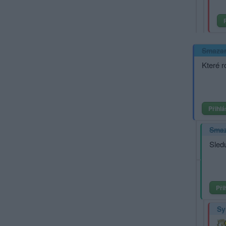
Smaza
Které r
Přihlá
Sma
Sledu
Při
Sy