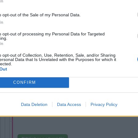
In
|
Předmět:
RE: RE: RE: RE: RE: Svět je Boží!
SynBoha
Náš nebeský Otec nás ochrání i před nimi a jejich nelítostn
o opt-out of the Sale of my Personal Data.
In
to opt-out of processing my Personal Data for Targeted
ing.
Přihlásit se a odpovědět
In
|
Předmět:
RE: RE: RE: RE: RE: RE: Svět je Bo
gaabbriel
o opt-out of Collection, Use, Retention, Sale, and/or Sharing
ersonal Data that Is Unrelated with the Purposes for which it
Tak že po sobě střílejí Ukrajinci a Rusové je jen vůle boži.
lected.
Out
CONFIRM
Přihlásit se a odpovědět
|
Předmět:
RE: RE: RE: RE: RE: RE: RE: Svě
SynBoha
Data Deletion
Data Access
Privacy Policy
Pro mne je to hlavně velkým neštěstím pro oba státy!