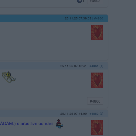
1
#4903
25.11.25 07:39:03
|
#4860
25.11.25 07:40:41
|
#4861 (1)
!
#4860
25.11.25 07:44:09
|
#4862 (2)
ÁDÁM.) starostlivě ochrání.