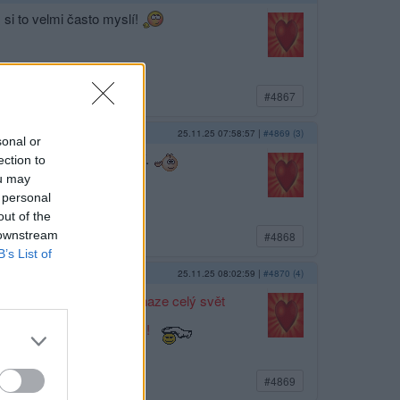
 si to velmi často myslí!
#4867
25.11.25 07:58:57
|
#4869 (3)
sonal or
ani oni sami většinou neví.
ection to
ou may
 personal
out of the
 downstream
#4868
B’s List of
25.11.25 08:02:59
|
#4870 (4)
když si tak notují ve snaze celý svět
 a tak se jich nebojte!!!
#4869