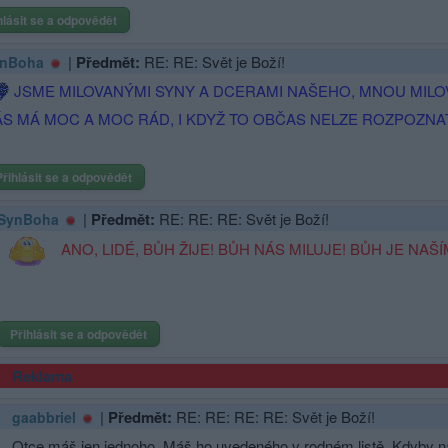
hlásit se a odpovědět
|
Předmět:
RE: RE: Svět je Boží!
nBoha
JSME MILOVANÝMI SYNY A DCERAMI NAŠEHO, MNOU MIL
S MÁ MOC A MOC RÁD, I KDYŽ TO OBČAS NELZE ROZPOZNAT.
Přihlásit se a odpovědět
|
Předmět:
RE: RE: RE: Svět je Boží!
SynBoha
ANO, LIDÉ, BŮH ŽIJE! BŮH NÁS MILUJE! BŮH JE NAŠÍ
Přihlásit se a odpovědět
Reklama
|
Předmět:
RE: RE: RE: RE: Svět je Boží!
gaabbriel
Otce máš jen jednoho. Máš ho uvedeného v rodném listě. Kdyby na