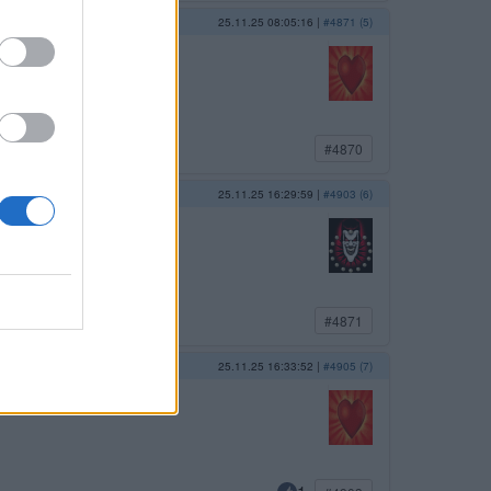
25.11.25 08:05:16
|
#4871 (5)
ými "poskoky"!!!
#4870
ží!
25.11.25 16:29:59
|
#4903 (6)
#4871
t je…
25.11.25 16:33:52
|
#4905 (7)