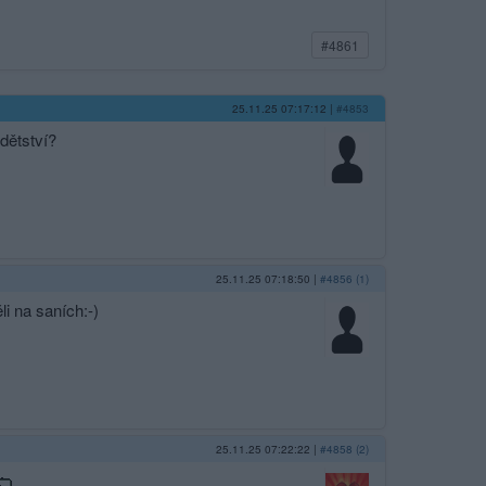
#4861
25.11.25 07:17:12
|
#4853
dětství?
25.11.25 07:18:50
|
#4856 (1)
i na saních:-)
25.11.25 07:22:22
|
#4858 (2)