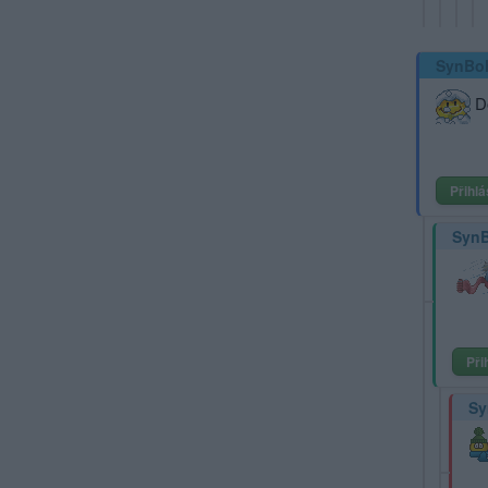
SynBo
Do
Přihlá
Syn
Při
Sy