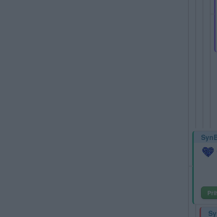
Syn
Při
Sy