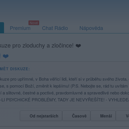
Premium
Chat Rádio
Nápověda
kuze pro zloduchy a zločince! ❤️
! ❤️
MĚT DISKUZE:
kuze pro upřímné, v Boha věřící lidi, kteří si v průběhu svého života
 se, s pomocí Boží, změnit k lepšímu! (P.S. Nebojte se, rád tu uvítám i
cí a slitovné, čestné a poctivé, pravdomluvné a spravedlivé nebo do
-LI PSYCHICKÉ PROBLÉMY, TADY JE NEVYŘEŠÍTE! - VYHLED
Od nejstarších
Časově
Menší
V