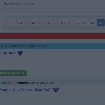
502
…
377
…
252
…
126
…
95
94
93
92
(ak
ma
|
Předmět:
Svět je Boží!
ha
ět je Boží!
sit se a odpovědět
|
Předmět:
RE: Svět je Boží!
Boha
A my v něm žijeme v Lásce Boží!