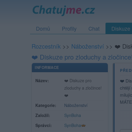
Domů
Profily
Chat
Diskuze
Rozcestník
>>
Náboženství
>>
❤️ Dis
❤️ Diskuze pro zloduchy a zločince
INFORMACE
PŘED
Název:
❤️ Diskuze pro
❤️ Dis
chtějí
zloduchy a zločince!
milují
❤️
MÁTE
Kategorie:
Náboženství
Založil:
SynBoha
Správci:
SynBoha