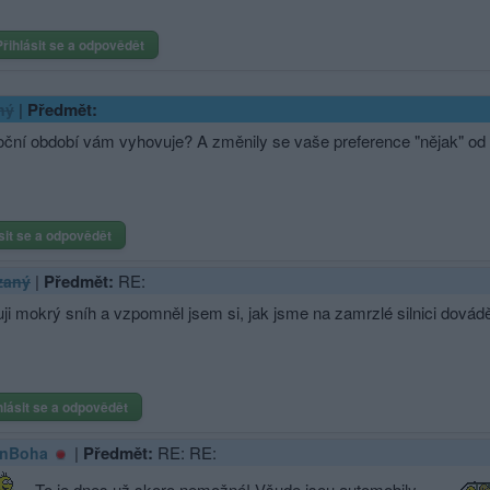
Přihlásit se a odpovědět
|
Předmět:
ný
oční období vám vyhovuje? A změnily se vaše preference "nějak" od 
sit se a odpovědět
|
Předmět:
RE:
zaný
ji mokrý sníh a vzpomněl jsem si, jak jsme na zamrzlé silnici dováděl
hlásit se a odpovědět
|
Předmět:
RE: RE:
nBoha
To je dnes už skoro nemožné! Všude jsou automobily. . .