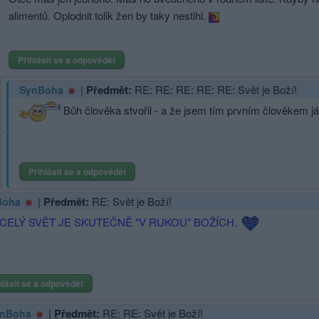
alimentů. Oplodnit tolik žen by taky nestihl.
Přihlásit se a odpovědět
|
Předmět:
RE: RE: RE: RE: RE: Svět je Boží!
SynBoha
Bůh člověka stvořil - a že jsem tím prvním člověkem já,
Přihlásit se a odpovědět
|
Předmět:
RE: Svět je Boží!
Boha
CELÝ SVĚT JE SKUTEČNĚ "V RUKOU" BOŽÍCH.
hlásit se a odpovědět
|
Předmět:
RE: RE: Svět je Boží!
nBoha