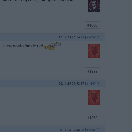
#4866
25.11.25 16:24:11
|
#4898 (5)
 je naprosto lhostejné!
#4888
25.11.25 07:53:37
|
#4867 (1)
#4863
25.11.25 07:56:08
|
#4868 (2)