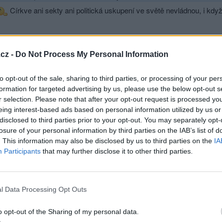
Církve ani sekty ani politická uskupení ve světě nevládnou, i když
Přihlásit se a odpovědět
cz -
Do Not Process My Personal Information
|
Předmět:
RE: RE: RE: Svět je Boží!
SynBoha
to opt-out of the sale, sharing to third parties, or processing of your per
Jejich nadvláda nad ostatními lidmi je pouze zdánlivá, i když to 
formation for targeted advertising by us, please use the below opt-out s
r selection. Please note that after your opt-out request is processed y
eing interest-based ads based on personal information utilized by us or
disclosed to third parties prior to your opt-out. You may separately opt-
losure of your personal information by third parties on the IAB’s list of
Přihlásit se a odpovědět
. This information may also be disclosed by us to third parties on the
IA
|
Předmět:
RE: RE: RE: RE: Svět je Boží!
SynBoha
Participants
that may further disclose it to other third parties.
Nad Bohem nemá žádnou moc ani pan Putin nebo pan Trump, i 
ovládnout a vykořisťovat!!! ANI JEDEN Z NICH NENÍ NESMRTELNÝ,
l Data Processing Opt Outs
Přihlásit se a odpovědět
o opt-out of the Sharing of my personal data.