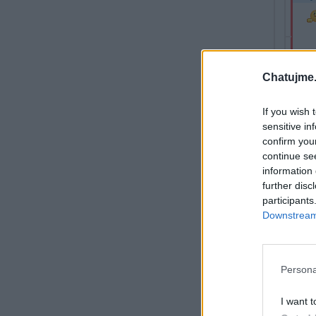
Chatujme.
If you wish 
sensitive in
confirm you
continue se
information 
further disc
participants
Downstream 
Persona
I want t