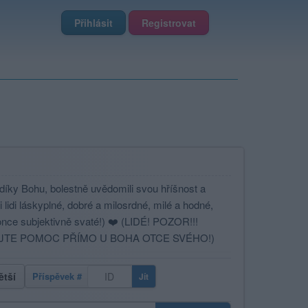
Přihlásit
Registrovat
, díky Bohu, bolestně uvědomili svou hříšnost a
 lidi láskyplné, dobré a milosrdné, milé a hodné,
konce subjektivně svaté!) ❤️ (LIDÉ! POZOR!!!
EJTE POMOC PŘÍMO U BOHA OTCE SVÉHO!)
ětší
Příspěvek #
Jít