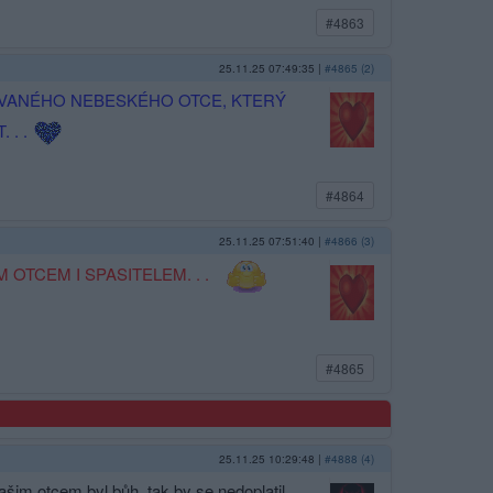
#4863
25.11.25 07:49:35
|
#4865 (2)
OVANÉHO NEBESKÉHO OTCE, KTERÝ
 . .
#4864
25.11.25 07:51:40
|
#4866 (3)
M OTCEM I SPASITELEM. . .
#4865
25.11.25 10:29:48
|
#4888 (4)
šim otcem byl bůh, tak by se nedoplatil