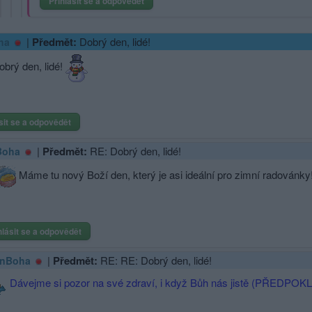
Přihlásit se a odpovědět
|
Předmět:
Dobrý den, lidé!
ha
brý den, lidé!
sit se a odpovědět
|
Předmět:
RE: Dobrý den, lidé!
Boha
Máme tu nový Boží den, který je asi ideální pro zimní radovánky
hlásit se a odpovědět
|
Předmět:
RE: RE: Dobrý den, lidé!
nBoha
Dávejme si pozor na své zdraví, i když Bůh nás jistě (PŘEDPOKL