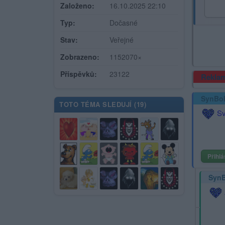
Založeno:
16.10.2025 22:10
Typ:
Dočasné
Stav:
Veřejné
Zobrazeno:
1152070×
Příspěvků:
23122
Rekla
SynBo
TOTO TÉMA SLEDUJÍ (
19
)
Sv
Přihlá
Syn