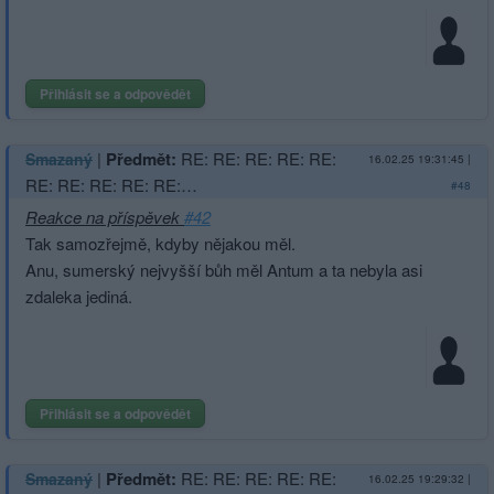
Přihlásit se a odpovědět
|
Předmět:
RE: RE: RE: RE: RE:
Smazaný
16.02.25 19:31:45
|
RE: RE: RE: RE: RE:…
#48
Reakce na příspěvek
#42
Tak samozřejmě, kdyby nějakou měl.
Anu, sumerský nejvyšší bůh měl Antum a ta nebyla asi
zdaleka jediná.
Přihlásit se a odpovědět
|
Předmět:
RE: RE: RE: RE: RE:
Smazaný
16.02.25 19:29:32
|