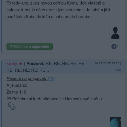
To tedy ano, zkus novou odrůdu Kveta. Jde vlastně o
cuketu, která je něco mezi dýní a cuketou. Je tuhá a já ji
používám třeba do leča a nebo místo brambor.
1
Přihlásit se a odpovědět
|
Předmět:
RE: RE: RE: RE: RE:
kroky
16.02.25 07:56:06
|
RE: RE: RE: RE: RE:…
#43
Reakce na příspěvek
#42
A je psáno:
Žalmy 118
26 Požehnaní kteří přicházejí v Hospodinově jménu.