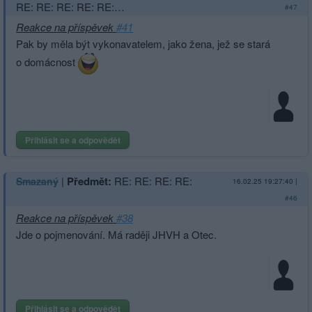
RE: RE: RE: RE: RE:…
#47
Reakce na příspěvek
#41
Pak by měla být vykonavatelem, jako žena, jež se stará
o domácnost
Přihlásit se a odpovědět
|
Předmět:
RE: RE: RE: RE:
Smazaný
16.02.25 19:27:40
|
#46
Reakce na příspěvek
#38
Jde o pojmenování. Má raději JHVH a Otec.
Přihlásit se a odpovědět