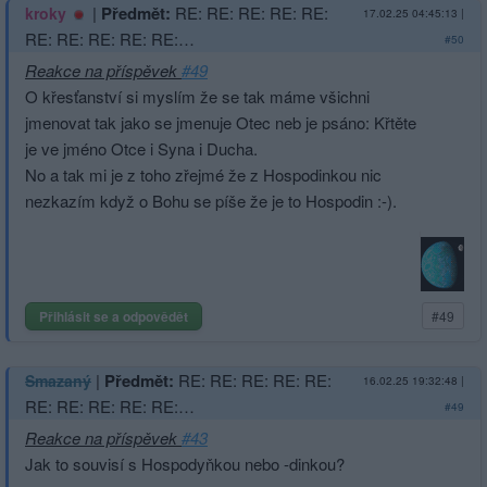
|
Předmět:
RE: RE: RE: RE: RE:
kroky
17.02.25 04:45:13
|
RE: RE: RE: RE: RE:…
#50
Reakce na příspěvek
#49
O křesťanství si myslím že se tak máme všichni
jmenovat tak jako se jmenuje Otec neb je psáno: Křtěte
je ve jméno Otce i Syna i Ducha.
No a tak mi je z toho zřejmé že z Hospodinkou nic
nezkazím když o Bohu se píše že je to Hospodin :-).
Přihlásit se a odpovědět
#49
|
Předmět:
RE: RE: RE: RE: RE:
Smazaný
16.02.25 19:32:48
|
RE: RE: RE: RE: RE:…
#49
Reakce na příspěvek
#43
Jak to souvisí s Hospodyňkou nebo -dinkou?