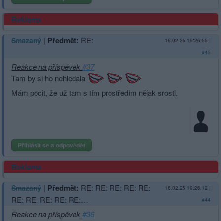
Reklama
|
Předmět:
RE:
Smazaný
16.02.25 19:26:55
|
#45
Reakce na příspěvek
#37
Tam by si ho nehledala
Mám pocit, že už tam s tím prostředím nějak srostl.
Přihlásit se a odpovědět
Reklama
|
Předmět:
RE: RE: RE: RE: RE:
Smazaný
16.02.25 19:26:12
|
RE: RE: RE: RE: RE:…
#44
Reakce na příspěvek
#36