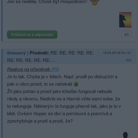
Jen se nedělej. Chceš být Hospodinem!
Přihlásit se a odpovědět
#3
|
Předmět:
RE: RE: RE: RE: RE:
Smazaný
18.02.25 09:23:12
|
RE: RE: RE: RE: RE:…
#59
Reakce na příspěvek
#56
Je to tak. Chyba je v lidech. Např. prudit po diskuzích a
pak o něco prosit, to se načekáš
Žít jako pohan a prosit jako křesťan fungovat nebude
nikdy a nikomu. Nedivte se a hlavně viňte sami sebe, že
to nefunguje. Některým to funguje přesně tak, jako je to v
bibli. Ovšem hlupec se diví a pomlouvá a posmívá a
zpochybňuje a prudí a prudí, že?