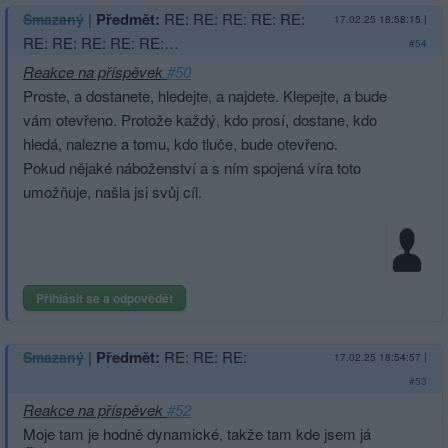
|
Předmět:
RE: RE: RE: RE: RE:
Smazaný
17.02.25 18:58:15
|
RE: RE: RE: RE: RE:…
#54
Reakce na příspěvek
#50
Proste, a dostanete, hledejte, a najdete. Klepejte, a bude
vám otevřeno. Protože každý, kdo prosí, dostane, kdo
hledá, nalezne a tomu, kdo tluče, bude otevřeno.
Pokud nějaké náboženství a s ním spojená víra toto
umožňuje, našla jsi svůj cíl.
Přihlásit se a odpovědět
|
Předmět:
RE: RE: RE:
Smazaný
17.02.25 18:54:57
|
#53
Reakce na příspěvek
#52
Moje tam je hodně dynamické, takže tam kde jsem já