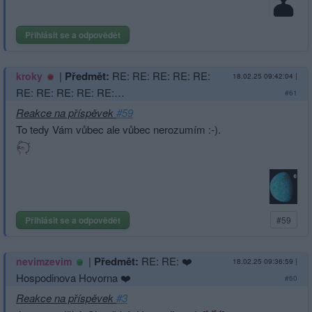
Přihlásit se a odpovědět
|
Předmět:
RE: RE: RE: RE: RE:
kroky
18.02.25 09:42:04
|
RE: RE: RE: RE: RE:…
#61
Reakce na příspěvek
#59
To tedy Vám vůbec ale vůbec nerozumím :-).
Přihlásit se a odpovědět
#59
|
Předmět:
RE: RE: ❤️
nevimzevim
18.02.25 09:36:59
|
Hospodinova Hovorna ❤️
#60
Reakce na příspěvek
#3