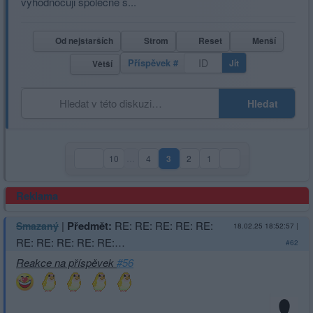
vyhodnocuji společně s...
Od nejstarších
Strom
Reset
Menší
Příspěvek #
Jít
Větší
Hledat
10
…
4
3
2
1
(aktuální strana)
Reklama
|
Předmět:
RE: RE: RE: RE: RE:
Smazaný
18.02.25 18:52:57
|
RE: RE: RE: RE: RE:…
#62
Reakce na příspěvek
#56