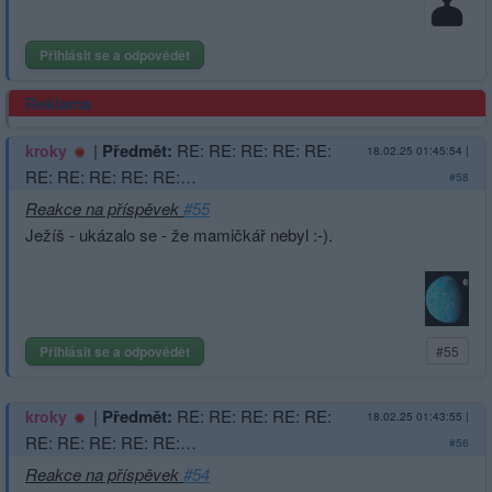
Přihlásit se a odpovědět
Reklama
|
Předmět:
RE: RE: RE: RE: RE:
kroky
18.02.25 01:45:54
|
RE: RE: RE: RE: RE:…
#58
Reakce na příspěvek
#55
Ježíš - ukázalo se - že mamičkář nebyl :-).
Přihlásit se a odpovědět
#55
|
Předmět:
RE: RE: RE: RE: RE:
kroky
18.02.25 01:43:55
|
RE: RE: RE: RE: RE:…
#56
Reakce na příspěvek
#54