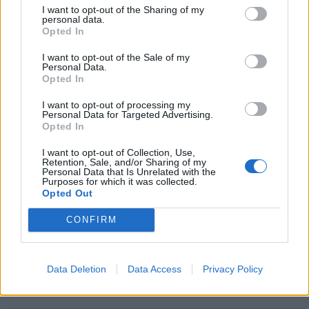
|
Předmět:
RE: RE: RE: RE: RE:
kroky
17.02.25 04:48:33
|
I want to opt-out of the Sharing of my
RE: RE: RE: RE: RE:…
#51
personal data.
Opted In
Reakce na příspěvek
#48
Království boží se bez Hospodinek neobejde neb je
I want to opt-out of the Sale of my
Personal Data.
psáno :
Opted In
Lukáš 8
1 Potom Ježíš procházel městy a vesnicemi a přinášel
I want to opt-out of processing my
Personal Data for Targeted Advertising.
radostnou zvěst o Božím království; bylo s ním dvanáct
Opted In
učedníků
2 a některé ženy uzdravené od zlých duchů a nemocí:
I want to opt-out of Collection, Use,
Retention, Sale, and/or Sharing of my
Marie, zvaná Magdalská, z níž vyhnal sedm démonů,
Personal Data that Is Unrelated with the
Purposes for which it was collected.
3 Jana, žena Herodova správce Chuzy, Zuzana a
Opted Out
mnohé jiné, které se o ně ze svých prostředků staraly.
CONFIRM
Data Deletion
Data Access
Privacy Policy
Přihlásit se a odpovědět
#48