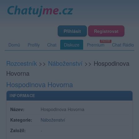
Přihlásit
Registrovat
Domů
Profily
Chat
Diskuze
Premium
Chat Rádio
Rozcestník
>>
Náboženství
>>
Hospodinova
Hovorna
Hospodinova Hovorna
INFORMACE
Název:
Hospodinova Hovorna
Kategorie:
Náboženství
Založil:
-