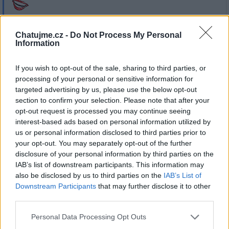
Chatujme.cz -
Do Not Process My Personal
Information
Přihlásit se a odpovědět
If you wish to opt-out of the sale, sharing to third parties, or
processing of your personal or sensitive information for
targeted advertising by us, please use the below opt-out
|
Předmět:
RE: RE:
nevimzevim
17.02.25 18:08:57
|
section to confirm your selection. Please note that after your
#52
opt-out request is processed you may continue seeing
Reakce na příspěvek
#45
interest-based ads based on personal information utilized by
Kde je tam?
us or personal information disclosed to third parties prior to
your opt-out. You may separately opt-out of the further
disclosure of your personal information by third parties on the
IAB’s list of downstream participants. This information may
also be disclosed by us to third parties on the
IAB’s List of
Přihlásit se a odpovědět
#45
Downstream Participants
that may further disclose it to other
third parties.
Reklama
Personal Data Processing Opt Outs