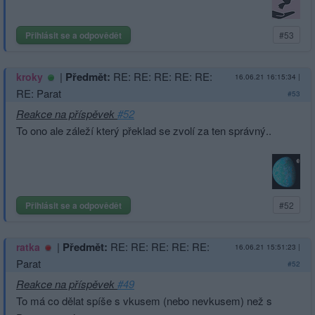
Přihlásit se a odpovědět
#53
|
Předmět:
RE: RE: RE: RE: RE:
kroky
16.06.21 16:15:34
|
RE: Parat
#53
Reakce na příspěvek
#52
To ono ale záleží který překlad se zvolí za ten správný..
Přihlásit se a odpovědět
#52
|
Předmět:
RE: RE: RE: RE: RE:
ratka
16.06.21 15:51:23
|
Parat
#52
Reakce na příspěvek
#49
To má co dělat spíše s vkusem (nebo nevkusem) než s