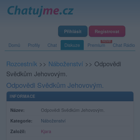
Přihlásit
Registrovat
Domů
Profily
Chat
Diskuze
Premium
Chat Rádio
Rozcestník
>>
Náboženství
>>
Odpovědi
Svědkům Jehovovým.
Odpovědi Svědkům Jehovovým.
INFORMACE
Název:
Odpovědi Svědkům Jehovovým.
Kategorie:
Náboženství
Založil:
Kjara