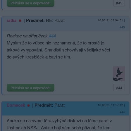
Přihlásit se a odpovědět
#45
|
Předmět:
RE: Parat
ratka
16.06.21 07:54:51
|
#45
Reakce na příspěvek
#44
Myslím že to vůbec nic neznamená, že to prostě je
takové vyrypování. Srandisti schovávají všelijaké věci
do svých kresbiček a baví se tím.
Přihlásit se a odpovědět
#44
|
Předmět:
Parat
Domecek
16.06.21 01:17:12
|
#44
Abuka se na svém fóru vyhýbá diskuzi na téma parat v
ilustracich NSSJ. Asi se bojí sám sobě přiznat, že tam