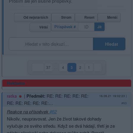
Prosím ale jen slušné příspěvky.
Od nejstarších
Strom
Reset
Menší
Příspěvek #
Jít
Větší
Hledat
37
…
4
3
2
1
(aktuální strana)
Reklama
|
Předmět:
RE: RE: RE: RE: RE:
ratka
16.06.21 19:02:23
|
RE: RE: RE: RE: RE:…
#63
Reakce na příspěvek
#62
Nikoliv, neupravovat. Jen že život takové dohady
vylučuje ze svého středu. Když se dvá hádají, třetí je ze
zálohy přeskočí nebo dokonce může zabít. Prostě