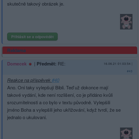
skutečně takový obrázek je.
Přihlásit se a odpovědět
Reklama
|
Předmět:
RE:
Domecek
16.06.21 01:03:54
|
#43
Reakce na příspěvek
#40
Ano. Oni taky vylepšují Bibli. Teď už dokonce mají
takové vydání, kde není rozlišení, co je přidáno kvůli
srozumitelnosti a co bylo v textu původně. Vylepšili
jméno Boha a vylepšili jeho ukřižování, když tvrdí, že se
jednalo o ukulovani.