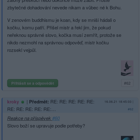
zbytečné dohadování nevede nikam a vůbec né k Bohu.
V zenovém buddhismu je koan, kdy se mniši hádali o
kočku, komu patří. Přišel mistr a řekl jim, že pokud
neřeknou správné slovo, kočka musí zemřít, protože se
nikdo nezmohl na správnou odpověď, mistr kočku
rozsekl vejpůl.
Přihlásit se a odpovědět
#62
|
Předmět:
RE: RE: RE: RE: RE:
kroky
16.06.21 18:45:03
|
RE: RE: RE: RE: RE:…
#62
Reakce na příspěvek
#60
Slovo boží se upravuje podle potřeby?