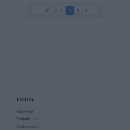
37
…
4
3
2
1
(aktuální strana)
PORTÁL
Nápověda
Podpořte nás
Co je nového