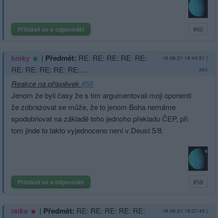
Přihlásit se a odpovědět
#60
|
Předmět:
RE: RE: RE: RE: RE:
kroky
16.06.21 18:43:51
|
RE: RE: RE: RE: RE:…
#60
Reakce na příspěvek
#58
Jenom že byli časy že s tím argumentovali moji oponenti
že zobrazovat se může, že to jenom Boha nemáme
spodobńovat na základě toho jednoho překladu ČEP, při
tom jinde to takto vyjednoceno není v Deust 5/8.
Přihlásit se a odpovědět
#58
|
Předmět:
RE: RE: RE: RE: RE:
ratka
16.06.21 18:37:43
|