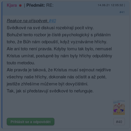
|
Předmět:
RE:
Kjara
14.06.21 12:05:32
|
#41
Reakce na příspěvek
#40
Svědkové na své diskusi rozebírají pocit viny.
Bohužel tento rozbor je čistě psychologický s přidáním
toho, že Bůh nám odpouští, když vyznáváme hříchy.
Ale ani toto není pravda. Kdyby tomu tak bylo, nemusel
Kristus umírat, postupně by nám byly hříchy odpuštěny
touto metodou.
Ale pravda je taková, že Kristus musí sejmout nejdříve
všechny naše hříchy, dokonale nás očistit a až poté,
jestliže zhřešíme můžeme být dovyčištěni.
Tak, jak si představují svědkové to nefunguje.
Přihlásit se a odpovědět
#40