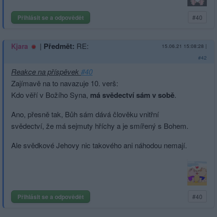
Přihlásit se a odpovědět
#40
|
Předmět:
RE:
Kjara
15.06.21 15:08:28
|
#42
Reakce na příspěvek
#40
Zajímavě na to navazuje 10. verš:
Kdo věří v Božího Syna,
má svědectví sám v sobě
.
Ano, přesně tak, Bůh sám dává člověku vnitřní
svědectví, že má sejmuty hříchy a je smířený s Bohem.
Ale svědkové Jehovy nic takového ani náhodou nemají.
Přihlásit se a odpovědět
#40