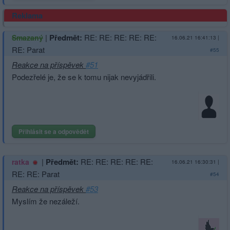
Reklama
|
Předmět:
RE: RE: RE: RE: RE:
Smazaný
16.06.21 16:41:13
|
RE: Parat
#55
Reakce na příspěvek
#51
Podezřelé je, že se k tomu nijak nevyjádřili.
Přihlásit se a odpovědět
|
Předmět:
RE: RE: RE: RE: RE:
ratka
16.06.21 16:30:31
|
RE: RE: Parat
#54
Reakce na příspěvek
#53
Myslím že nezáleží.