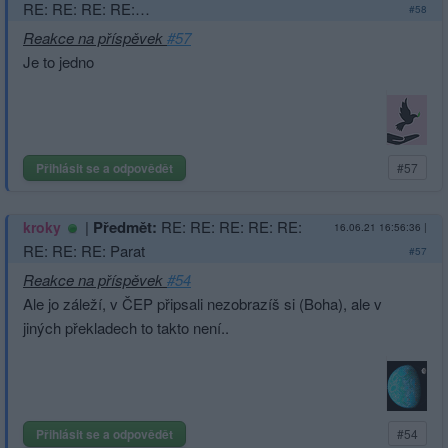
RE: RE: RE: RE:…
#58
Reakce na příspěvek
#57
Je to jedno
Přihlásit se a odpovědět
#57
|
Předmět:
RE: RE: RE: RE: RE:
kroky
16.06.21 16:56:36
|
RE: RE: RE: Parat
#57
Reakce na příspěvek
#54
Ale jo záleží, v ČEP připsali nezobrazíš si (Boha), ale v
jiných překladech to takto není..
Přihlásit se a odpovědět
#54