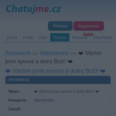
Přihlásit
Registrovat
Domů
Profily
Chat
Diskuze
Premium
Chat Rádio
Rozcestník
>>
Náboženství
>>
❤️ Všichni
jsme synové a dcery Boží! ❤️
❤️ Všichni jsme synové a dcery Boží! ❤️
INFORMACE
Název:
❤️ Všichni jsme synové a dcery Boží! ❤️
Kategorie:
Náboženství
Založil:
-