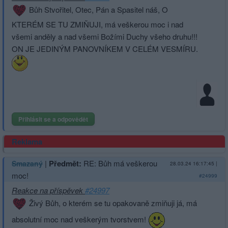
Bůh Stvořitel, Otec, Pán a Spasitel náš, O
KTERÉM SE TU ZMIŇUJI, má veškerou moc i nad
všemi anděly a nad všemi Božími Duchy všeho druhu!!!
ON JE JEDINÝM PANOVNÍKEM V CELÉM VESMÍRU.
Přihlásit se a odpovědět
Reklama
|
Předmět:
RE: Bůh má veškerou
Smazaný
28.03.24 16:17:45
|
moc!
#24999
Reakce na příspěvek
#24997
Živý Bůh, o kterém se tu opakovaně zmiňuji já, má
absolutní moc nad veškerým tvorstvem!