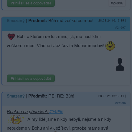
Přihlásit se a odpovědět
#24996
|
Předmět:
Bůh má veškerou moc!
Smazaný
28.03.24 16:16:35
|
#24997
Bůh, o kterém se tu zmiňuji já, má nad lidmi
veškerou moc! Vládne i Ježíšovi a Muhammadovi!
Přihlásit se a odpovědět
|
Předmět:
RE: RE: Bůh!
Smazaný
28.03.24 16:13:44
|
#24996
Reakce na příspěvek
#24995
A my lidé jsme nikdy nebyli, nejsme a nikdy
nebudeme v Bohu ani v Ježíšovi, protože máme svá