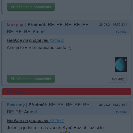
Přihlásit se a odpovědět
|
Předmět:
RE: RE: RE: RE: RE:
kroky
28.03.24 15:55:23
|
RE: RE: RE: Amen!
#24983
Reakce na příspěvek
#24982
Ano je to v Bibli napsáno často :-)
Přihlásit se a odpovědět
#24982
Reklama
|
Předmět:
RE: RE: RE: RE: RE:
Smazaný
28.03.24 15:50:58
|
RE: RE: Amen!
#24982
Reakce na příspěvek
#24977
Ježíš je jedním z nás všech Synů Božích, už si to