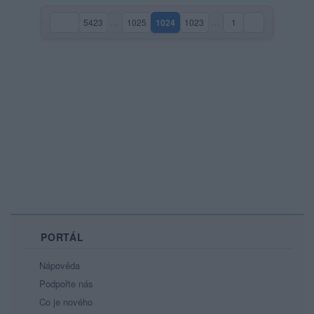
5423
…
1025
1024
1023
…
1
(aktuální strana)
PORTÁL
Nápověda
Podpořte nás
Co je nového