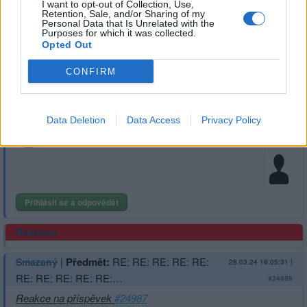
I want to opt-out of Collection, Use,
Retention, Sale, and/or Sharing of my
Personal Data that Is Unrelated with the
Purposes for which it was collected.
Přihlásit se a odpovědět
Opted Out
CONFIRM
|
Předmět:
RE: RE: RE: RE: RE:
Smazaný
28.03.24 16:06:22
|
RE: RE: RE: RE: RE:…
#24990
Reakce na příspěvek
#24979
Data Deletion
Data Access
Privacy Policy
Přihlásit se a odpovědět
Reklama
|
Předmět:
RE: RE: RE: RE: RE:
Smazaný
28.03.24 16:05:31
|
RE: RE: RE: RE: RE:…
#24989
Reakce na příspěvek
#24987