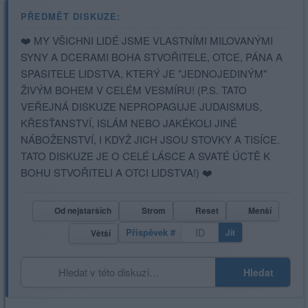
PŘEDMĚT DISKUZE:
❤️ MY VŠICHNI LIDÉ JSME VLASTNÍMI MILOVANÝMI
SYNY A DCERAMI BOHA STVOŘITELE, OTCE, PÁNA A
SPASITELE LIDSTVA, KTERÝ JE "JEDNOJEDINÝM"
ŽIVÝM BOHEM V CELÉM VESMÍRU! (P.S. TATO
VEŘEJNÁ DISKUZE NEPROPAGUJE JUDAISMUS,
KŘESŤANSTVÍ, ISLÁM NEBO JAKÉKOLI JINÉ
NÁBOŽENSTVÍ, I KDYŽ JICH JSOU STOVKY A TISÍCE.
TATO DISKUZE JE O CELÉ LÁSCE A SVATÉ ÚCTĚ K
BOHU STVOŘITELI A OTCI LIDSTVA!) ❤️
Od nejstarších
Strom
Reset
Menší
Příspěvek #
Jít
Větší
Hledat