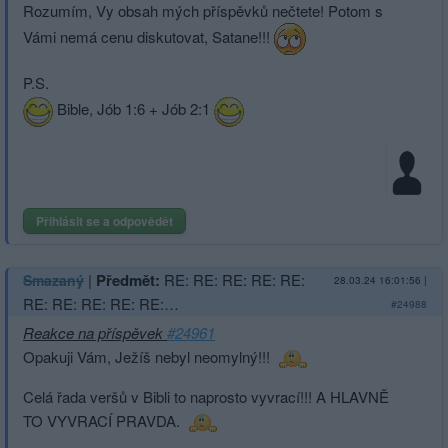
Rozumím, Vy obsah mých příspěvků nečtete! Potom s
Vámi nemá cenu diskutovat, Satane!!!
P.S.
Bible, Jób 1:6 + Jób 2:1
Přihlásit se a odpovědět
|
Předmět:
RE: RE: RE: RE: RE:
Smazaný
28.03.24 16:01:56
|
RE: RE: RE: RE: RE:…
#24988
Reakce na příspěvek
#24961
Opakuji Vám, Ježíš nebyl neomylný!!!
Celá řada veršů v Bibli to naprosto vyvrací!!! A HLAVNĚ
TO VYVRACÍ PRAVDA.