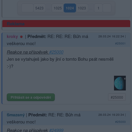
5423
…
1025
1024
1023
…
1
(aktuální strana)
Reklama
|
Předmět:
RE: RE: RE: Bůh má
kroky
28.03.24 16:22:34
|
veškerou moc!
#25001
Reakce na příspěvek
#25000
Jen se vytahuješ jako by jiní o tomto Bohu psát nesměli
:-)?
Přihlásit se a odpovědět
#25000
|
Předmět:
RE: RE: Bůh má
Smazaný
28.03.24 16:20:34
|
veškerou moc!
#25000
Reakce na příspěvek
#24999