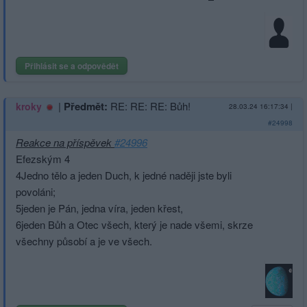
Přihlásit se a odpovědět
|
Předmět:
RE: RE: RE: Bůh!
kroky
28.03.24 16:17:34
|
#24998
Reakce na příspěvek
#24996
Efezským 4
4Jedno tělo a jeden Duch, k jedné naději jste byli
povoláni;
5jeden je Pán, jedna víra, jeden křest,
6jeden Bůh a Otec všech, který je nade všemi, skrze
všechny působí a je ve všech.