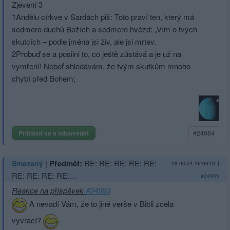
Zjevení 3
1Andělu církve v Sardách piš: Toto praví ten, který má
sedmero duchů Božích a sedmero hvězd: „Vím o tvých
skutcích – podle jména jsi živ, ale jsi mrtev.
2Probuď se a posilni to, co ještě zůstává a je už na
vymření! Neboť shledávám, že tvým skutkům mnoho
chybí před Bohem;
Přihlásit se a odpovědět
#24984
|
Předmět:
RE: RE: RE: RE: RE:
Smazaný
28.03.24 16:00:01
|
RE: RE: RE: RE:…
#24985
Reakce na příspěvek
#24983
A nevadí Vám, že to jiné verše v Bibli zcela
vyvrací?