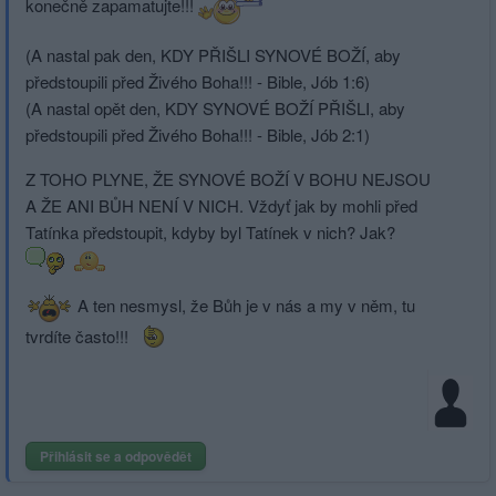
konečně zapamatujte!!!
(A nastal pak den, KDY PŘIŠLI SYNOVÉ BOŽÍ, aby
předstoupili před Živého Boha!!! - Bible, Jób 1:6)
(A nastal opět den, KDY SYNOVÉ BOŽÍ PŘIŠLI, aby
předstoupili před Živého Boha!!! - Bible, Jób 2:1)
Z TOHO PLYNE, ŽE SYNOVÉ BOŽÍ V BOHU NEJSOU
A ŽE ANI BŮH NENÍ V NICH. Vždyť jak by mohli před
Tatínka předstoupit, kdyby byl Tatínek v nich? Jak?
A ten nesmysl, že Bůh je v nás a my v něm, tu
tvrdíte často!!!
Přihlásit se a odpovědět