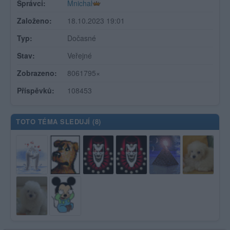
Správci:
Mnichal
Založeno:
18.10.2023 19:01
Typ:
Dočasné
Stav:
Veřejné
Zobrazeno:
8061795×
Příspěvků:
108453
TOTO TÉMA SLEDUJÍ (
8
)