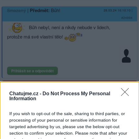
|
Předmět:
Bůh!
Smazaný
28.03.24 16:10:10
|
#24994
Bůh nebyl, není a nikdy nebude v lidech,
protože má své vlastní tělo!
Přihlásit se a odpovědět
Reklama
Chatujme.cz -
Do Not Process My Personal
|
Předmět:
RE: RE: RE: RE: RE:
Smazaný
28.03.24 16:08:37
|
Information
Amen!
#24993
Reakce na příspěvek
#24972
If you wish to opt-out of the sale, sharing to third parties, or
processing of your personal or sensitive information for
targeted advertising by us, please use the below opt-out
section to confirm your selection. Please note that after your