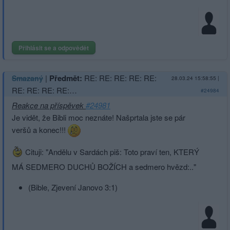
Přihlásit se a odpovědět
|
Předmět:
RE: RE: RE: RE: RE:
Smazaný
28.03.24 15:58:55
|
RE: RE: RE: RE:…
#24984
Reakce na příspěvek
#24981
Je vidět, že Bibli moc neznáte! Našprtala jste se pár
veršů a konec!!!
Cituji: "Andělu v Sardách piš: Toto praví ten, KTERÝ
MÁ SEDMERO DUCHŮ BOŽÍCH a sedmero hvězd:.."
(Bible, Zjevení Janovo 3:1)