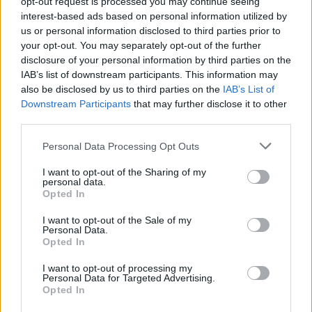
opt-out request is processed you may continue seeing
interest-based ads based on personal information utilized by
Přihlásit se a odpovědět
us or personal information disclosed to third parties prior to
your opt-out. You may separately opt-out of the further
disclosure of your personal information by third parties on the
|
Předmět:
RE: RE: RE: RE: RE:
Smazaný
28.03.24 16:07:58
|
IAB’s list of downstream participants. This information may
RE: RE: RE: RE: RE:…
#24992
also be disclosed by us to third parties on the
IAB’s List of
Downstream Participants
that may further disclose it to other
Reakce na příspěvek
#24986
third parties.
Personal Data Processing Opt Outs
I want to opt-out of the Sharing of my
personal data.
Přihlásit se a odpovědět
Opted In
I want to opt-out of the Sale of my
Personal Data.
|
Předmět:
RE: RE: RE: RE: RE:
Smazaný
28.03.24 16:07:23
|
Opted In
RE: RE: RE: RE:…
#24991
Reakce na příspěvek
#24978
I want to opt-out of processing my
Personal Data for Targeted Advertising.
Opted In