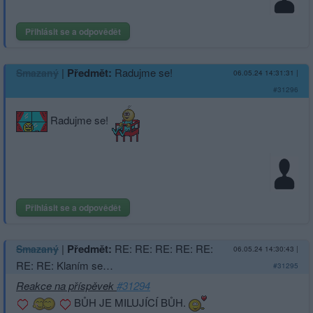
Přihlásit se a odpovědět
|
Předmět:
Radujme se!
Smazaný
06.05.24 14:31:31
|
#31296
Radujme se!
Přihlásit se a odpovědět
|
Předmět:
RE: RE: RE: RE: RE:
Smazaný
06.05.24 14:30:43
|
RE: RE: Klaním se…
#31295
Reakce na příspěvek
#31294
BŮH JE MILUJÍCÍ BŮH.