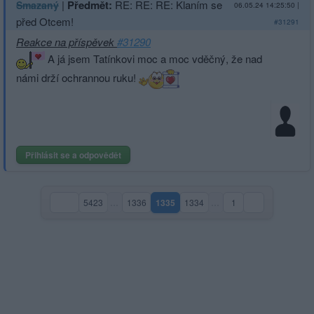
|
Předmět:
RE: RE: RE: Klaním se
Smazaný
06.05.24 14:25:50
|
před Otcem!
#31291
Reakce na příspěvek
#31290
A já jsem Tatínkovi moc a moc vděčný, že nad
námi drží ochrannou ruku!
Přihlásit se a odpovědět
5423
…
1336
1335
1334
…
1
(aktuální strana)