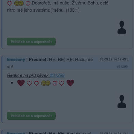
Dobrořeč, má duše, Živému Bohu, celé
nitro mé jeho svatému jménu! (103:1)
Přihlásit se a odpovědět
|
Předmět:
RE: RE: RE: Radujme
Smazaný
06.05.24 14:34:45
|
se!
#31299
Reakce na příspěvek
#31298
Přihlásit se a odpovědět
|
Předmět:
RE: RE: Radujme se!
Smazaný
06.05.24 14:34:12
|