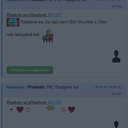
#31298
Reakce na příspěvek
#31297
Radujme se, že nad námi Bůh Stvořitel a Otec
náš láskyplně bdí.
Přihlásit se a odpovědět
|
Předmět:
RE: Radujme se!
Smazaný
06.05.24 14:32:13
|
#31297
Reakce na příspěvek
#31296