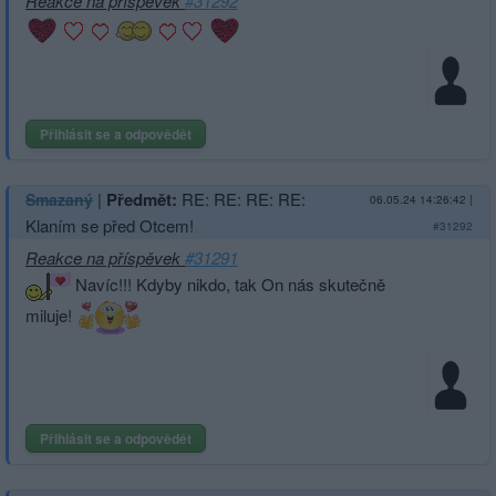
Reakce na příspěvek
#31292
Přihlásit se a odpovědět
|
Předmět:
RE: RE: RE: RE:
Smazaný
06.05.24 14:26:42
|
Klaním se před Otcem!
#31292
Reakce na příspěvek
#31291
Navíc!!! Kdyby nikdo, tak On nás skutečně
miluje!
Přihlásit se a odpovědět