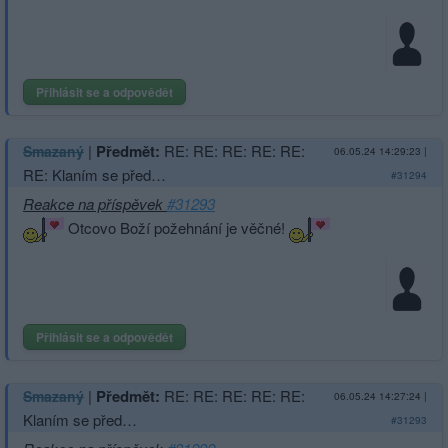
Přihlásit se a odpovědět
|
Předmět:
RE: RE: RE: RE: RE:
Smazaný
06.05.24 14:29:23
|
RE: Klaním se před…
#31294
Reakce na příspěvek
#31293
Otcovo Boží požehnání je věčné!
Přihlásit se a odpovědět
|
Předmět:
RE: RE: RE: RE: RE:
Smazaný
06.05.24 14:27:24
|
Klaním se před…
#31293