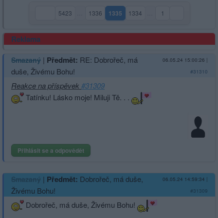
5423
…
1336
1335
1334
…
1
(aktuální strana)
Reklama
|
Předmět:
RE: Dobrořeč, má
Smazaný
06.05.24 15:00:26
|
duše, Živému Bohu!
#31310
Reakce na příspěvek
#31309
Tatínku! Lásko moje! Miluji Tě. . .
Přihlásit se a odpovědět
|
Předmět:
Dobrořeč, má duše,
Smazaný
06.05.24 14:59:34
|
Živému Bohu!
#31309
Dobrořeč, má duše, Živému Bohu!