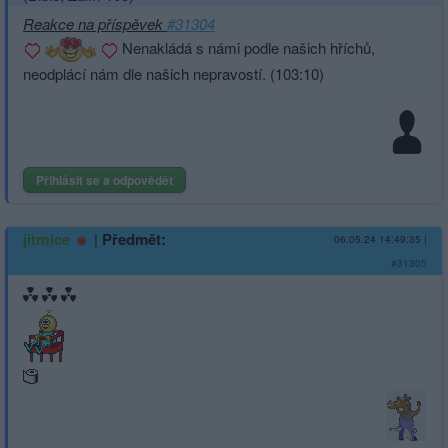
Reakce na příspěvek
#31304
Nenakládá s námi podle našich hříchů,
neodplácí nám dle našich nepravostí. (103:10)
Přihlásit se a odpovědět
|
Předmět:
jitrnice
06.05.24 14:49:35
|
#31305