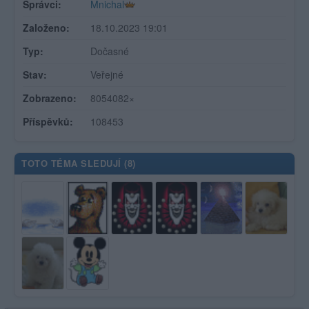
Správci:
Mnichal
Založeno:
18.10.2023 19:01
Typ:
Dočasné
Stav:
Veřejné
Zobrazeno:
8054082×
Příspěvků:
108453
TOTO TÉMA SLEDUJÍ (
8
)