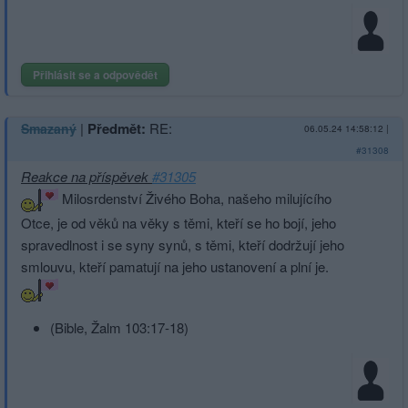
Přihlásit se a odpovědět
|
Předmět:
RE:
Smazaný
06.05.24 14:58:12
|
#31308
Reakce na příspěvek
#31305
Milosrdenství Živého Boha, našeho milujícího
Otce, je od věků na věky s těmi, kteří se ho bojí, jeho
spravedlnost i se syny synů, s těmi, kteří dodržují jeho
smlouvu, kteří pamatují na jeho ustanovení a plní je.
(Bible, Žalm 103:17-18)