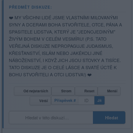
PŘEDMĚT DISKUZE:
❤️ MY VŠICHNI LIDÉ JSME VLASTNÍMI MILOVANÝMI
SYNY A DCERAMI BOHA STVOŘITELE, OTCE, PÁNA A
SPASITELE LIDSTVA, KTERÝ JE "JEDNOJEDINÝM"
ŽIVÝM BOHEM V CELÉM VESMÍRU! (P.S. TATO
VEŘEJNÁ DISKUZE NEPROPAGUJE JUDAISMUS,
KŘESŤANSTVÍ, ISLÁM NEBO JAKÉKOLI JINÉ
NÁBOŽENSTVÍ, I KDYŽ JICH JSOU STOVKY A TISÍCE.
TATO DISKUZE JE O CELÉ LÁSCE A SVATÉ ÚCTĚ K
BOHU STVOŘITELI A OTCI LIDSTVA!) ❤️
Od nejstarších
Strom
Reset
Menší
Příspěvek #
Jít
Větší
Hledat