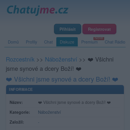
Přihlásit
Registrovat
Domů
Profily
Chat
Diskuze
Premium
Chat Rádio
Rozcestník
>>
Náboženství
>>
❤️ Všichni
jsme synové a dcery Boží! ❤️
❤️ Všichni jsme synové a dcery Boží! ❤️
INFORMACE
Název:
❤️ Všichni jsme synové a dcery Boží! ❤️
Kategorie:
Náboženství
Založil:
-