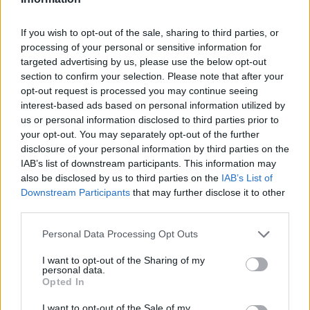
Reakce na příspěvek
#31302
Živý Bůh zjednává spravedlnost a právo
If you wish to opt-out of the sale, sharing to third parties, or
všem utlačeným! (103:6)
processing of your personal or sensitive information for
targeted advertising by us, please use the below opt-out
section to confirm your selection. Please note that after your
opt-out request is processed you may continue seeing
interest-based ads based on personal information utilized by
Přihlásit se a odpovědět
us or personal information disclosed to third parties prior to
your opt-out. You may separately opt-out of the further
disclosure of your personal information by third parties on the
|
Předmět:
RE: RE: (Bible, Žalm
Smazaný
06.05.24 14:43:16
|
IAB’s list of downstream participants. This information may
103)
#31302
also be disclosed by us to third parties on the
IAB’s List of
Reakce na příspěvek
#31301
Downstream Participants
that may further disclose it to other
On ti odpouští všechny nepravosti, ze
third parties.
všech nemocí tě uzdravuje,
Personal Data Processing Opt Outs
vykupuje ze zkázy tvůj život, věnčí tě milosrdenstvím a
slitováním,
I want to opt-out of the Sharing of my
personal data.
po celý tvůj věk tě sytí dobrem, tvé mládí se obnovuje
Opted In
jako mládí orla. (Žalm 103:3-5)
I want to opt-out of the Sale of my