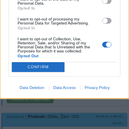
Personal Data.
Opted In
I want to opt-out of processing my
Přihlásit se a odpovědět
Personal Data for Targeted Advertising.
Opted In
|
Předmět:
RE: (Bible, Žalm 103)
I want to opt-out of Collection, Use,
Smazaný
06.05.24 14:39:39
|
Retention, Sale, and/or Sharing of my
#31301
Personal Data that Is Unrelated with the
Purposes for which it was collected.
Reakce na příspěvek
#31300
Opted Out
Dobrořeč, má duše, Živému Bohu,
CONFIRM
nezapomínej na žádné jeho dobrodiní! (103:2)
Data Deletion
Data Access
Privacy Policy
Přihlásit se a odpovědět
|
Předmět:
(Bible, Žalm 103)
Smazaný
06.05.24 14:38:02
|
#31300