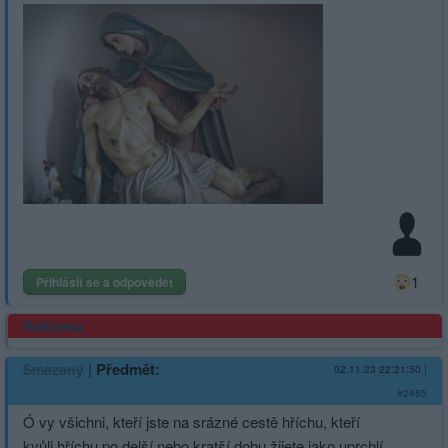
1
Přihlásit se a odpovědět
Reklama
|
Předmět:
Smazaný
02.11.23 22:21:50
|
#2485
Ó vy všichni, kteří jste na srázné cestě hříchu, kteří
kvůli hříchu po delší nebo kratší dobu žijete jako uprchlí