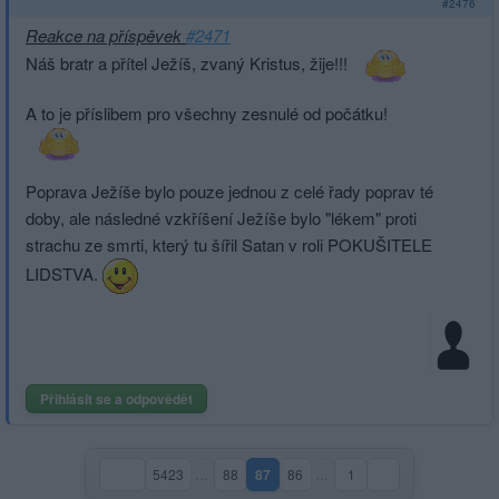
#2476
Reakce na příspěvek
#2471
Náš bratr a přítel Ježíš, zvaný Kristus, žije!!!
A to je příslibem pro všechny zesnulé od počátku!
Poprava Ježíše bylo pouze jednou z celé řady poprav té
doby, ale následné vzkříšení Ježíše bylo "lékem" proti
strachu ze smrti, který tu šířil Satan v roli POKUŠITELE
LIDSTVA.
Přihlásit se a odpovědět
5423
…
88
87
86
…
1
(aktuální strana)