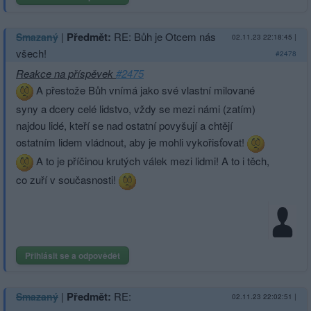
|
Předmět:
RE: Bůh je Otcem nás
Smazaný
02.11.23 22:18:45
|
všech!
#2478
Reakce na příspěvek
#2475
A přestože Bůh vnímá jako své vlastní milované
syny a dcery celé lidstvo, vždy se mezi námi (zatím)
najdou lidé, kteří se nad ostatní povyšují a chtějí
ostatním lidem vládnout, aby je mohli vykořisťovat!
A to je příčinou krutých válek mezi lidmi! A to i těch,
co zuří v současnosti!
Přihlásit se a odpovědět
|
Předmět:
RE:
Smazaný
02.11.23 22:02:51
|