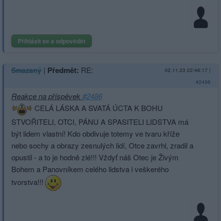
Přihlásit se a odpovědět
|
Předmět:
RE:
Smazaný
02.11.23 22:46:17
|
#2498
Reakce na příspěvek
#2486
CELÁ LÁSKA A SVATÁ ÚCTA K BOHU
STVOŘITELI, OTCI, PÁNU A SPASITELI LIDSTVA má
být lidem vlastní! Kdo obdivuje totemy ve tvaru kříže
nebo sochy a obrazy zesnulých lidí, Otce zavrhl, zradil a
opustil - a to je hodně zlé!!! Vždyť náš Otec je Živým
Bohem a Panovníkem celého lidstva i veškerého
tvorstva!!!