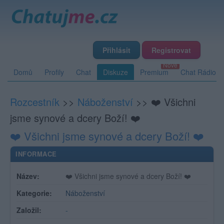
Přihlásit
Registrovat
Domů
Profily
Chat
Diskuze
Premium
Chat Rádio
Rozcestník
>>
Náboženství
>>
❤️ Všichni
jsme synové a dcery Boží! ❤️
❤️ Všichni jsme synové a dcery Boží! ❤️
INFORMACE
Název:
❤️ Všichni jsme synové a dcery Boží! ❤️
Kategorie:
Náboženství
Založil:
-