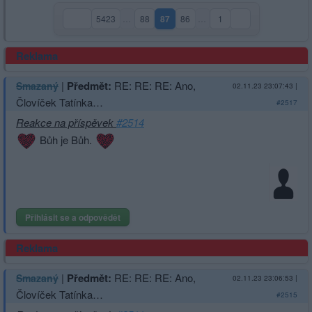
5423
…
88
87
86
…
1
(aktuální strana)
Reklama
|
Předmět:
RE: RE: RE: Ano,
Smazaný
02.11.23 23:07:43
|
Človíček Tatínka…
#2517
Reakce na příspěvek
#2514
Bůh je Bůh.
Přihlásit se a odpovědět
Reklama
|
Předmět:
RE: RE: RE: Ano,
Smazaný
02.11.23 23:06:53
|
Človíček Tatínka…
#2515