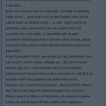
a bloudící ...,
jestli viny, kterých jste se dopustili, zatvrdily a zaslepily
vaše srdce..., jestli jste kvůli ukojení jedné nebo druhé
vášně sešli na špatné cesty..., ó, pak, když pominuly
pohnutky nebo spoluviníci na vás zapomněli a vy
poznáte stav své duše, ó, nepoddávejte se pak
zoufalství! Neboť pokud je v člověku dech života, potud
se ještě může utéci k milosrdenství Božímu a prosit za
odpuštění.
A jestli jste ještě mladí, ale přesto již váš pohoršlivý život
vás snížil v očích světa, nebojte se... Ba i je-li k tomu
příčina, aby se s vámi jednalo jako s kriminálníky,
kdybyste byli na posměch a jako vyvrhelové, váš Bůh si
nepřeje vidět vás upadnout do pekelného ohně...
Naopak, On vroucně touží po tom, abyste přišli k Němu,
aby vám mohl odpustit. Neodvažujete-li se mluvit k
Němu, aspoň k Němu vzhlédněte a ať vzdechy vašeho
srdce Jej dosáhnou a ihned uvidíte Jeho laskavou