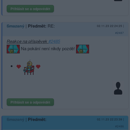
Přihlásit se a odpovědět
|
Předmět:
RE:
Smazaný
02.11.23 22:24:25
|
#2487
Reakce na příspěvek
#2485
Na pokání není nikdy pozdě!
Přihlásit se a odpovědět
|
Předmět:
Smazaný
02.11.23 22:23:39
|
#2486