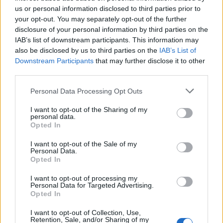
milující Otec!
#2493
us or personal information disclosed to third parties prior to
your opt-out. You may separately opt-out of the further
disclosure of your personal information by third parties on the
Je jeden Bůh! Náš milující Otec!!!
IAB’s list of downstream participants. This information may
also be disclosed by us to third parties on the
IAB’s List of
Downstream Participants
that may further disclose it to other
third parties.
Personal Data Processing Opt Outs
I want to opt-out of the Sharing of my
Přihlásit se a odpovědět
personal data.
Opted In
|
Předmět:
RE:
Smazaný
02.11.23 22:33:42
|
I want to opt-out of the Sale of my
Personal Data.
#2491
Opted In
Reakce na příspěvek
#2486
I want to opt-out of processing my
Podobné modlářství, kdy lidé uctívají totemy, sochy a
Personal Data for Targeted Advertising.
obrazy, je hnusné!!! Je to ďábelské!!!
Opted In
Podobné modlářství je vlastní lidem, kteří nemají lásku
I want to opt-out of Collection, Use,
Retention, Sale, and/or Sharing of my