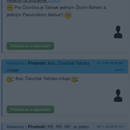
Reakce na příspěvek
#2505
Pro Človíčka je Tatínek jediným Živým Bohem a
jediným Panovníkem lidstva!!!
Přihlásit se a odpovědět
|
Předmět:
Ano, Človíček Tatínka
Smazaný
02.11.23 22:56:58
|
miluje!
#2505
Ano, Človíček Tatínka miluje!
Přihlásit se a odpovědět
|
Předmět:
RE: RE: RE: Je jeden
Smazaný
02.11.23 22:54:10
|