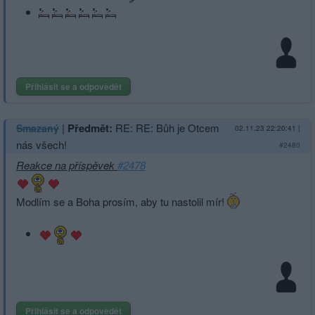
Přihlásit se a odpovědět
|
Předmět:
RE: RE: Bůh je Otcem
Smazaný
02.11.23 22:20:41
|
nás všech!
#2480
Reakce na příspěvek
#2478
Modlím se a Boha prosím, aby tu nastolil mír!
Přihlásit se a odpovědět