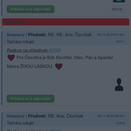
Přihlásit se a odpovědět
#2508
Reklama
|
Předmět:
RE: RE: Ano, Človíček
Smazaný
02.11.23 23:01:49
|
Tatínka miluje!
#2511
Reakce na příspěvek
#2508
Pro Človíčka je Bůh Stvořitel, Otec, Pán a Spasitel
lidstva ŽIVOU LÁSKOU.
Přihlásit se a odpovědět
|
Předmět:
RE: Ano, Človíček
Smazaný
02.11.23 22:58:35
|
Tatínka miluje!
#2508