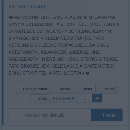
PŘEDMĚT DISKUZE:
❤️ MY VŠICHNI LIDÉ JSME VLASTNÍMI MILOVANÝMI
SYNY A DCERAMI BOHA STVOŘITELE, OTCE, PÁNA A
SPASITELE LIDSTVA, KTERÝ JE "JEDNOJEDINÝM"
ŽIVÝM BOHEM V CELÉM VESMÍRU! (P.S. TATO
VEŘEJNÁ DISKUZE NEPROPAGUJE JUDAISMUS,
KŘESŤANSTVÍ, ISLÁM NEBO JAKÉKOLI JINÉ
NÁBOŽENSTVÍ, I KDYŽ JICH JSOU STOVKY A TISÍCE.
TATO DISKUZE JE O CELÉ LÁSCE A SVATÉ ÚCTĚ K
BOHU STVOŘITELI A OTCI LIDSTVA!) ❤️
Od nejstarších
Strom
Reset
Menší
Příspěvek #
Jít
Větší
Hledat