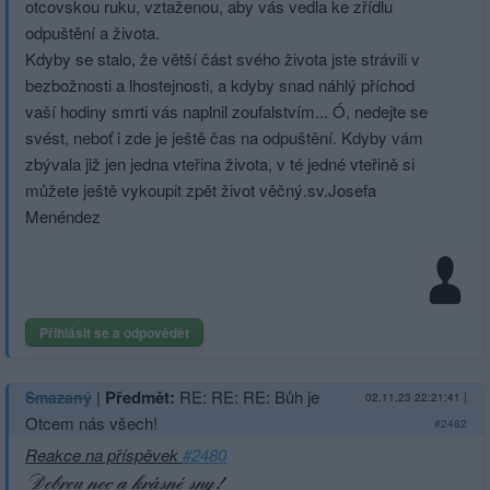
otcovskou ruku, vztaženou, aby vás vedla ke zřídlu
odpuštění a života.
Kdyby se stalo, že větší část svého života jste strávili v
bezbožnosti a lhostejnosti, a kdyby snad náhlý příchod
vaší hodiny smrti vás naplnil zoufalstvím... Ó, nedejte se
svést, neboť i zde je ještě čas na odpuštění. Kdyby vám
zbývala již jen jedna vteřina života, v té jedné vteřině si
můžete ještě vykoupit zpět život věčný.sv.Josefa
Menéndez
Přihlásit se a odpovědět
|
Předmět:
RE: RE: RE: Bůh je
Smazaný
02.11.23 22:21:41
|
Otcem nás všech!
#2482
Reakce na příspěvek
#2480