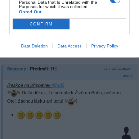
ani úctu k Živému Bohu, našemu Otci!
Personal Data that Is Unrelated with the
Purposes for which it was collected.
Opted Out
CONFIRM
Data Deletion
Data Access
Privacy Policy
Přihlásit se a odpovědět
|
Předmět:
RE:
Smazaný
02.11.23 22:26:25
|
#2489
Reakce na příspěvek
#2486
Další důkaz, že nemáte k Živému Bohu, našemu
Otci, žádnou lásku ani úctu!