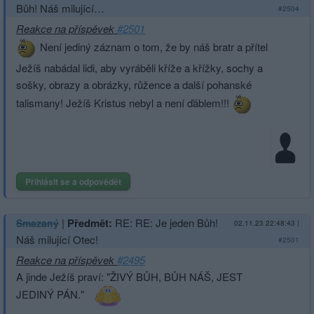
Bůh! Náš milující…
#2504
Reakce na příspěvek
#2501
Není jediný záznam o tom, že by náš bratr a přítel
Ježíš nabádal lidi, aby vyráběli kříže a křížky, sochy a
sošky, obrazy a obrázky, růžence a další pohanské
talismany! Ježíš Kristus nebyl a není ďáblem!!!
Přihlásit se a odpovědět
|
Předmět:
RE: RE: Je jeden Bůh!
Smazaný
02.11.23 22:48:43
|
Náš milující Otec!
#2501
Reakce na příspěvek
#2495
A jinde Ježíš praví: "ŽIVÝ BŮH, BŮH NÁŠ, JEST
JEDINÝ PÁN."