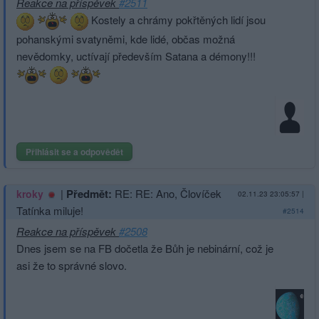
Reakce na příspěvek
#2511
Kostely a chrámy pokřtěných lidí jsou
pohanskými svatyněmi, kde lidé, občas možná
nevědomky, uctívají především Satana a démony!!!
Přihlásit se a odpovědět
|
Předmět:
RE: RE: Ano, Človíček
kroky
02.11.23 23:05:57
|
Tatínka miluje!
#2514
Reakce na příspěvek
#2508
Dnes jsem se na FB dočetla že Bůh je nebinární, což je
asi že to správné slovo.