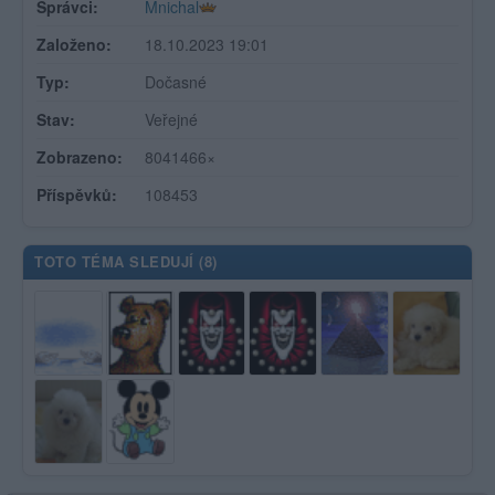
Správci:
Mnichal
Založeno:
18.10.2023 19:01
Typ:
Dočasné
Stav:
Veřejné
Zobrazeno:
8041466×
Příspěvků:
108453
TOTO TÉMA SLEDUJÍ (
8
)