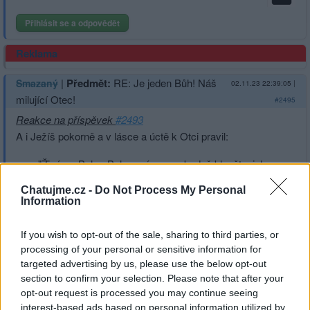
Přihlásit se a odpovědět
Reklama
|
Předmět:
RE: Je jeden Bůh! Náš
Smazaný
02.11.23 22:39:05
|
milující Otec!
#2495
Reakce na příspěvek
#2493
A i Ježíš pokorně a v lásce a úctě k Otci pravil:
"Živému Bohu, Bohu svému, se budeš klanět a jeho
jediného uctívat!"
Chatujme.cz -
Do Not Process My Personal
Information
If you wish to opt-out of the sale, sharing to third parties, or
processing of your personal or sensitive information for
Přihlásit se a odpovědět
targeted advertising by us, please use the below opt-out
section to confirm your selection. Please note that after your
opt-out request is processed you may continue seeing
|
Předmět:
Je jeden Bůh! Náš
Smazaný
02.11.23 22:36:18
|
interest-based ads based on personal information utilized by