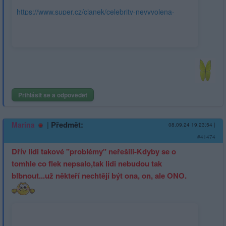
https://www.super.cz/clanek/celebrity-nevyvolena-
slavomanka-eva-sokuje-kdybych-vyhrala-popravi-me-
222946
Přihlásit se a odpovědět
|
Předmět:
Marina
08.09.24 19:23:54
|
#41474
Dřív lidi takové "problémy" neřešili-Kdyby se o
tomhle co flek nepsalo,tak lidi nebudou tak
blbnout...už někteří nechtějí být ona, on, ale ONO.