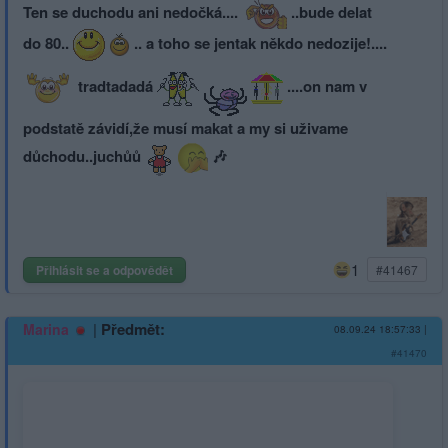
Ten se duchodu ani nedočká....
..bude delat
do 80..
.. a toho se jentak někdo nedozije!....
tradtadadá
....on nam v
podstatě závidí,že musí makat a my si uživame
důchodu..juchůů
🎶
1
Přihlásit se a odpovědět
#41467
|
Předmět:
Marina
08.09.24 18:57:33
|
#41470