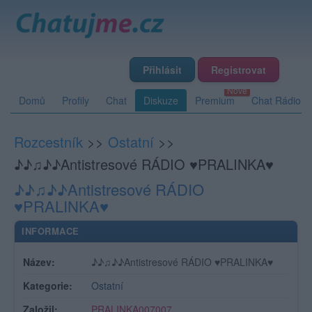
Přihlásit
Registrovat
Domů
Profily
Chat
Diskuze
Premium
Chat Rádio
Rozcestník
>>
Ostatní
>>
♪♪♫♪♪Antistresové RÁDIO ♥PRALINKA♥
♪♪♫♪♪Antistresové RÁDIO
♥PRALINKA♥
INFORMACE
Název:
♪♪♫♪♪Antistresové RÁDIO ♥PRALINKA♥
Kategorie:
Ostatní
Založil:
PRALINKA007007