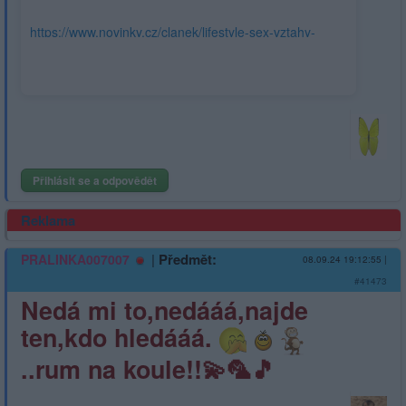
https://www.novinky.cz/clanek/lifestyle-sex-vztahy-
zena-muznejsi-nez-chlap-
40486003#dop_ab_variant=0&dop_source_zone_name=novinky
boxiku&utm_source=www.seznam.cz
Přihlásit se a odpovědět
Reklama
|
Předmět:
PRALINKA007007
08.09.24 19:12:55
|
#41473
Nedá mi to,nedááá,najde
ten,kdo hledááá.
..rum na koule!!💫🦜🎵