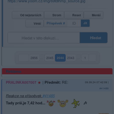
https://www.yoom.cz/img/69tdlhmp_source.jpg
Od nejstarších
Strom
Reset
Menší
Příspěvek #
Jít
Větší
Hledat
2856
…
2045
2044
2043
…
1
(aktuální strana)
Reklama
|
Předmět:
RE:
PRALINKA007007
09.09.24 07:42:09
|
#41486
Reakce na příspěvek
#41485
Tady prší,je 7,42 hod...
🎶