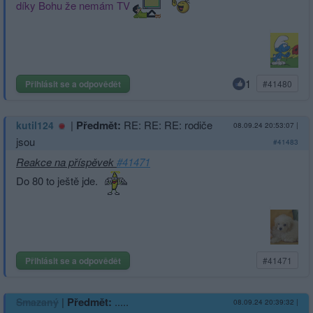
díky Bohu že nemám TV
1
Přihlásit se a odpovědět
#41480
|
Předmět:
RE: RE: RE: rodiče
kutil124
08.09.24 20:53:07
|
jsou
#41483
Reakce na příspěvek
#41471
Do 80 to ještě jde.
Přihlásit se a odpovědět
#41471
|
Předmět:
.....
Smazaný
08.09.24 20:39:32
|