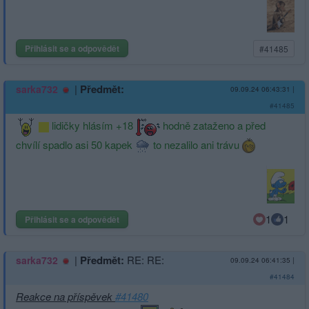
Přihlásit se a odpovědět
#41485
|
Předmět:
sarka732
09.09.24 06:43:31
|
#41485
lidičky hlásím +18
hodně zataženo a před
chvílí spadlo asi 50 kapek
to nezalilo ani trávu
1
1
Přihlásit se a odpovědět
|
Předmět:
RE: RE:
sarka732
09.09.24 06:41:35
|
#41484
Reakce na příspěvek
#41480