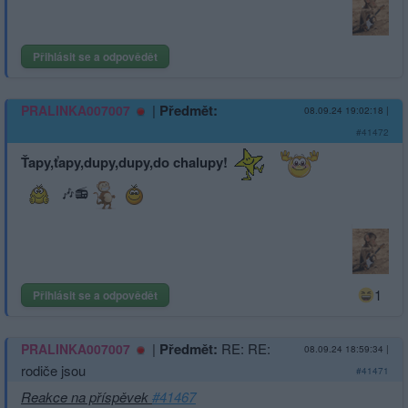
Přihlásit se a odpovědět
|
Předmět:
PRALINKA007007
08.09.24 19:02:18
|
#41472
Ťapy,ťapy,dupy,du­py,do chalupy!
🎶📻
1
Přihlásit se a odpovědět
|
Předmět:
RE: RE:
PRALINKA007007
08.09.24 18:59:34
|
rodiče jsou
#41471
Reakce na příspěvek
#41467