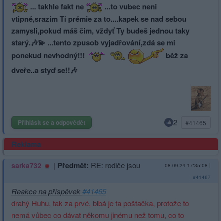
... takhle fakt ne
...to vubec neni
vtipné,srazim Ti prémie za to....kapek se nad sebou
zamysli,pokud máš čim, vždyť Ty budeš jednou taky
starý.🎶💫 ...tento zpusob vyjadřování,zdá se mi
ponekud nevhodný!!!
běž za
dveře..a styď se!!🎶
2
Přihlásit se a odpovědět
#41465
Reklama
|
Předmět:
RE: rodiče jsou
sarka732
08.09.24 17:35:08
|
#41467
Reakce na příspěvek
#41465
drahý Huhu, tak za prvé, blbá je ta poštačka, protože to
nemá vůbec co dávat někomu jinému než tomu, co to