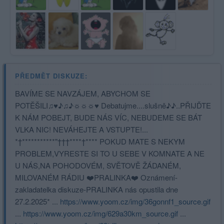
PŘEDMĚT DISKUZE:
BAVÍME SE NAVZÁJEM, ABYCHOM SE
POTĚŠILI♫♥♪♫♪☼☼☼♥ Debatujme....slušně♪♪..PŘIJĎTE
K NÁM POBEJT, BUDE NÁS VÍC, NEBUDEME SE BÁT
VLKA NIC! NEVÁHEJTE A VSTUPTE!...
*†***********"†††****†**** POKUD MATE S NEKYM
PROBLEM,VYRESTE SI TO U SEBE V KOMNATE A NE
U NÁS,NA POHODOVÉM, SVĚTOVĚ ŽÁDANÉM,
MILOVANÉM RÁDIU ❤️PRALINKA❤️ Oznámení-
zakladatelka diskuze-PRALINKA nás opustila dne
27.2.2025* ...
https://www.yoom.cz/img/36gonnf1_source.gif
...
https://www.yoom.cz/img/629a30km_source.gif
...