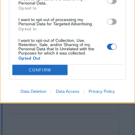
Personal Data.
Opted In
1
1
Přihlásit se a odpovědět
I want to opt-out of processing my
Personal Data for Targeted Advertising.
Opted In
|
Předmět:
Marina
08.09.24 19:32:03
|
I want to opt-out of Collection, Use,
#41475
Retention, Sale, and/or Sharing of my
Personal Data that Is Unrelated with the
Ta holka měla už tolik chlápků. Je mi od vyvolených
Purposes for which it was collected.
Opted Out
hnusná, myslím spíš povahou.
CONFIRM
Data Deletion
Data Access
Privacy Policy
https://www.playboy.cz/zar-v-v-ocich-nezne-dotyky-a-
silny-magnetismus-soukup-vyvedl-evu-feureislovou-
447100#