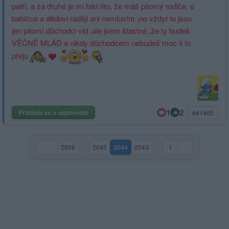
patří, a za druhé je mi fakt líto, že máš pitomý rodiče, o
babičce a dědovi raději ani nemluvím ,no vždyt to jsou
jen pitomí důchodci vid ,ale jsem štastná ,že ty budeš
VĚČNĚ MLÁD a nikdy důchodcem nebudeš moc ti to
přeju
1
2
Přihlásit se a odpovědět
#41465
2856
…
2045
2044
2043
…
1
(aktuální strana)