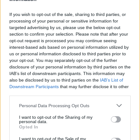
|
Předmět:
RE:
Smazaný
08.09.24 19:52:55
|
If you wish to opt-out of the sale, sharing to third parties, or
#41477
processing of your personal or sensitive information for
Reakce na příspěvek
#41474
targeted advertising by us, please use the below opt-out
Pan Huhu už se rozhodl, ale Pralinka ještě váhá.
section to confirm your selection. Please note that after your
opt-out request is processed you may continue seeing
interest-based ads based on personal information utilized by
us or personal information disclosed to third parties prior to
your opt-out. You may separately opt-out of the further
3
disclosure of your personal information by third parties on the
Přihlásit se a odpovědět
IAB’s list of downstream participants. This information may
also be disclosed by us to third parties on the
IAB’s List of
|
Předmět:
Marina
08.09.24 19:37:10
|
Downstream Participants
that may further disclose it to other
third parties.
#41476
Budou zas dávat
SPALOVAČ MRTVOL
Ten film jsem
Personal Data Processing Opt Outs
vůbec nepochopila, proč vlastně vyvraždil i svou rodinu.
Je na CS FILMU. To se radši budu dívat na
I want to opt-out of the Sharing of my
personal data.
SOUDKYNI BARBARU
Opted In
I want to opt-out of the Sale of my