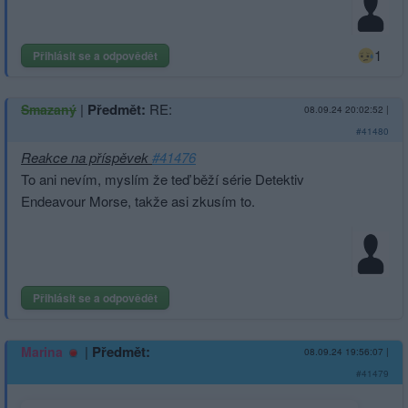
1
Přihlásit se a odpovědět
|
Předmět:
RE:
Smazaný
08.09.24 20:02:52
|
#41480
Reakce na příspěvek
#41476
To ani nevím, myslím že teď běží série Detektiv
Endeavour Morse, takže asi zkusím to.
Přihlásit se a odpovědět
|
Předmět:
Marina
08.09.24 19:56:07
|
#41479