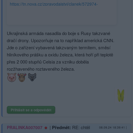
https://tn.nova.cz/zpravodajstvi/clanek/572974-
ukrajinci-nasadili-novou-taktiku-na-rusy-z-nebe-liji-
roztaveny-kov?
consent=CP8VosAP8VosAD3ACBCSBGFsAP_gAEPgAATIJVwQ
vX68fDz8Pr08vH68fLy9_a_t_7y9PHy-_Px-vf67fT78L-
Ukrajinská armáda nasadila do boje s Rusy takzvané
3pv7y9PH29Pr0-vX37fby8b-g_oXx-
dračí drony. Upozorňuje na to například americká CNN.
oL7h_qAgPCH8_H2hvf2gfv1-
Jde o zařízení vybavená takzvaným termitem, směsí
4Xw94f1h_vx8Pv3&utm_source=www.seznam.cz&utm_medium=s
hliníkového prášku a oxidu železa, která hoří při teplotě
z-
přes 2 000 stupňů Celsia za vzniku doběla
internetu#dop_ab_variant=1363601&dop_source_zone_name=hp
rozžhaveného roztaveného železa.
202409081649&dop_id=32453751
Přihlásit se a odpovědět
|
Předmět:
RE: chtěl
PRALINKA007007
08.09.24 18:39:41
|