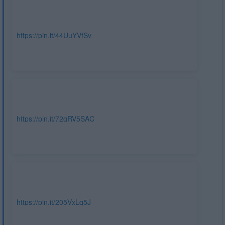
https://pin.it/44UuYVfSv
https://pin.it/72gRV5SAC
https://pin.it/205VxLq5J