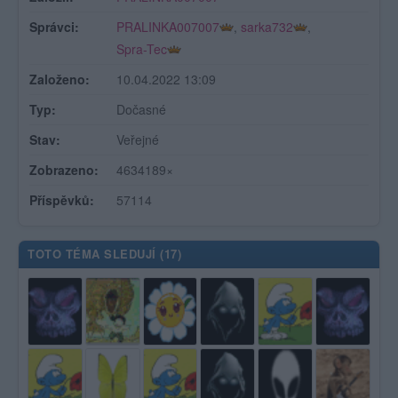
Správci:
PRALINKA007007
,
sarka732
,
Spra-Tec
Založeno:
10.04.2022 13:09
Typ:
Dočasné
Stav:
Veřejné
Zobrazeno:
4634189×
Příspěvků:
57114
TOTO TÉMA SLEDUJÍ (
17
)