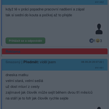
#41482
když tě v práci popadne pracovní nadšení a zápal
tak si sedni do kouta a počkej až to přejde
1
3
Přihlásit se a odpovědět
Reklama
|
Předmět:
viděl jsem
Smazaný
08.09.24 20:07:22
|
#41481
dneska matku
velmi stará, velmi sešlá
už dost mluví z cesty
zajímavé jak člověk může sejít během dvou tří měsíců
na stáří je to fofr jak člověk rychle sejde