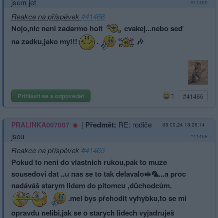
jsem jet
#41469
Reakce na příspěvek
#41466
Nojo,nic neni zadarmo holt
cvakej...nebo seď
na zadku,jako my!!!
.
🎶
1
Přihlásit se a odpovědět
#41466
|
Předmět:
RE: rodiče
PRALINKA007007
08.09.24 18:26:14
|
jsou
#41468
Reakce na příspěvek
#41465
Pokud to neni do vlastnich rukou,pak to muze
sousedovi dat ..u nas se to tak delavalo🥪🦜...a proc
nadáváš starym lidem do pitomcu ,důchodcům.
.mel bys přehodit vyhybku,to se mi
opravdu nelibi,jak se o starych lidech vyjadruješ