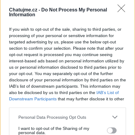
Chatujme.cz -
Do Not Process My Personal
Information
Přihlásit se a odpovědět
If you wish to opt-out of the sale, sharing to third parties, or
processing of your personal or sensitive information for
targeted advertising by us, please use the below opt-out
|
Předmět:
PRALINKA007007
23.09.24 14:46:18
|
section to confirm your selection. Please note that after your
#42793
opt-out request is processed you may continue seeing
Já teda pamatuju eskymko a mišu za padika
interest-based ads based on personal information utilized by
us or personal information disclosed to third parties prior to
🍨
🎵
your opt-out. You may separately opt-out of the further
disclosure of your personal information by third parties on the
"Nanuky za „socíku“: Míša se vyráběl ručně a stál
IAB’s list of downstream participants. This information may
korunu, Ruská zmrzlina byla darem Sovětského svazu |
also be disclosed by us to third parties on the
IAB’s List of
BydlímeKvalitně.cz"
Downstream Participants
that may further disclose it to other
third parties.
Personal Data Processing Opt Outs
https://www.bydlimekvalitne.cz/nanuky-za-sociku-misa-
I want to opt-out of the Sharing of my
personal data.
se-vyrabel-rucne-stal-korunu-ruska-zmrzlina-byla-