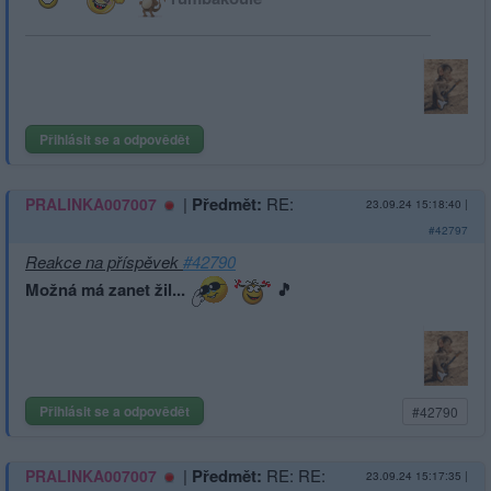
Přihlásit se a odpovědět
|
Předmět:
RE:
PRALINKA007007
23.09.24 15:18:40
|
#42797
Reakce na příspěvek
#42790
Možná má zanet žil...
🎵
Přihlásit se a odpovědět
#42790
|
Předmět:
RE: RE:
PRALINKA007007
23.09.24 15:17:35
|