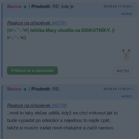
|
Předmět:
RE: kde je
Marina
23.09.24 17:10:23
|
#42802
Reakce na příspěvek
#42791
|!¤
'~``~'
¤!| tetička Mary chodila na DISKUTNÍKY. |!
¤
'~``~'
¤!|
Přihlásit se a odpovědět
#42791
|
Předmět:
RE:
Marina
23.09.24 17:05:31
|
#42801
Reakce na příspěvek
#42798
..mně to taky občas udělá, když se chci mrknout jak to
bude vypadat po odeslání a najednou to nejde zpět,
takže si musím zadat nové chatujme a začít nanovo.