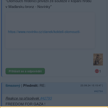
"Olomoučtí hrobníci přivezli ze soutěže v kopání hrobů
v Maďarsku bronz - Novinky"
https://www.novinky.cz/clanek/koktejl-olomoucti-
hrobnici-privezli-ze-souteze-v-kopani-hrobu-v-
madarsku-bronz-
40490053#dop_ab_variant=0&dop_source_zone_name=novinky.
boxiku&utm_source=www.seznam.cz
1
Přihlásit se a odpovědět
|
Předmět:
RE:
Smazaný
23.09.24 15:15:47
|
#42794
Reakce na příspěvek
#42793
FREEDOM FOR GAZA !