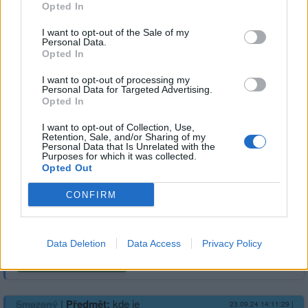
Opted In
darem-sovetskeho-svazu?
utm_source=www.seznam.cz&utm_medium=sekce-z-
I want to opt-out of the Sale of my
Personal Data.
internetu#dop_ab_variant=1352711&dop_source_zone_name=hpfeed.sznhp.box
Opted In
I want to opt-out of processing my
Personal Data for Targeted Advertising.
1
Přihlásit se a odpovědět
Opted In
I want to opt-out of Collection, Use,
|
Předmět:
RE:
Smazaný
Retention, Sale, and/or Sharing of my
23.09.24 14:18:20
|
Personal Data that Is Unrelated with the
#42792
Purposes for which it was collected.
Opted Out
Reakce na příspěvek
#42790
on ještě žije ?
CONFIRM
Data Deletion
Data Access
Privacy Policy
Přihlásit se a odpovědět
|
Předmět:
kde je
Smazaný
23.09.24 14:11:29
|