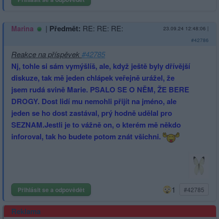
|
Předmět:
RE: RE: RE:
Marina
23.09.24 12:48:06
|
#42786
Reakce na příspěvek
#42785
Nj, tohle si sám vymýšlíš, ale, když ještě byly dřívější
diskuze, tak mě jeden chlápek veřejně urážel, že
jsem rudá svině Marie. PSALO SE O NĚM, ŽE BERE
DROGY. Dost lidí mu nemohli přijít na jméno, ale
jeden se ho dost zastával, prý hodně udělal pro
SEZNAM.Jestli je to vážně on, o kterém mě někdo
inforoval, tak ho budete potom znát všichni.
1
Přihlásit se a odpovědět
#42785
Reklama