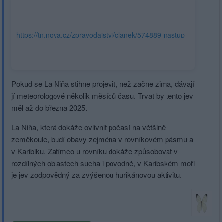
https://tn.nova.cz/zpravodajstvi/clanek/574889-nastup-
la-niny-se-nezadrzitelne-blizi-zacit-muze-uz-za-nekolik-
dni?
utm_source=www.seznam.cz&utm_medium=sekce-z-
internetu#dop_ab_variant=0&dop_source_zone_name=hpfeed.sznhp.context
Pokud se La Niña stihne projevit, než začne zima, dávají
jí meteorologové několik měsíců času. Trvat by tento jev
měl až do března 2025.
La Niña, která dokáže ovlivnit počasí na většině
zeměkoule, budí obavy zejména v rovníkovém pásmu a
v Karibiku. Zatímco u rovníku dokáže způsobovat v
rozdílných oblastech sucha i povodně, v Karibském moři
je jev zodpovědný za zvýšenou hurikánovou aktivitu.