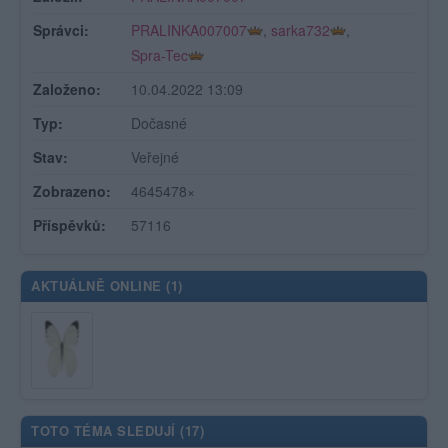
Správci:
PRALINKA007007
,
sarka732
,
Spra-Tec
Založeno:
10.04.2022 13:09
Typ:
Dočasné
Stav:
Veřejné
Zobrazeno:
4645478×
Příspěvků:
57116
AKTUÁLNĚ ONLINE (
1
)
TOTO TÉMA SLEDUJÍ (
17
)