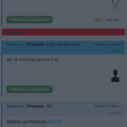
1
Přihlásit se a odpovědět
#42798
Reklama
|
Předmět:
když mě bylo 8 let
Smazaný
23.09.24 16:39:58
|
#42800
tak už zrmzlina byla za 3 kč
Přihlásit se a odpovědět
|
Předmět:
RE:
Smazaný
23.09.24 16:39:14
|
#42799
Reakce na příspěvek
#42798