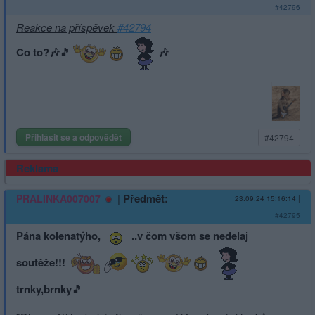
#42796
Reakce na příspěvek
#42794
Co to?🎶🎵
🎶
Přihlásit se a odpovědět
#42794
Reklama
|
Předmět:
PRALINKA007007
23.09.24 15:16:14
|
#42795
Pána kolenatýho,
..v čom všom se nedelaj
soutěže!!!
trnky,brnky🎵