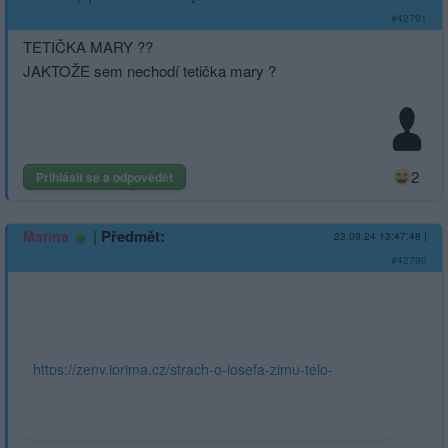
#42791
TETIČKA MARY ??
JAKTOŽE sem nechodí tetička mary ?
2
Přihlásit se a odpovědět
|
Předmět:
Marina
23.09.24 13:47:48
|
#42790
https://zeny.iprima.cz/strach-o-josefa-zimu-telo-
napadla-bakterie-448504?
utm_source=www.seznam.cz&utm_medium=sekce-z-
internetu#dop_ab_variant=0&dop_source_zone_name=hpfeed.sznhp.box