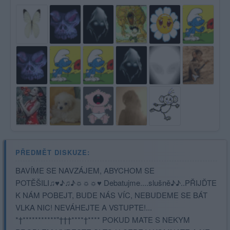
PŘEDMĚT DISKUZE:
BAVÍME SE NAVZÁJEM, ABYCHOM SE
POTĚŠILI♫♥♪♫♪☼☼☼♥ Debatujme....slušně♪♪..PŘIJĎTE
K NÁM POBEJT, BUDE NÁS VÍC, NEBUDEME SE BÁT
VLKA NIC! NEVÁHEJTE A VSTUPTE!...
*†***********"†††****†**** POKUD MATE S NEKYM