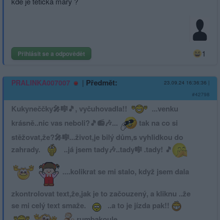
kde je tetička mary ?
1
Přihlásit se a odpovědět
|
Předmět:
PRALINKA007007
23.09.24 16:36:36
|
#42798
Kukyneččky🎤🎼🎵, vyčuhovadla!!
...venku
krásně..nic vas neboli?🎵📻🎶...
tak na co si
stěžovat,že?🎤🎼­...život,je bilý dům,s vyhlidkou do
zahrady.
..já jsem tady🎶..tady🎼 .tady! 🎵
....kolikrat se mi stalo, když jsem dala
zkontrolovat text,že,jak je to začouzený, a kliknu ..že
se mi celý text smaže.
..a to je jízda pak!!
rumbakoule