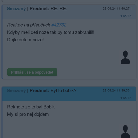
|
Předmět:
RE: RE:
Smazaný
23.09.24 11:40:27
|
#42785
Reakce na příspěvek
#42782
Kdyby meli deti noze tak by tomu zabranili!!
Dejte detem noze!
Přihlásit se a odpovědět
|
Předmět:
Byl to bobik?
Smazaný
23.09.24 11:39:30
|
#42784
Reknete ze to byl Bobik
My si pro nej dojdem