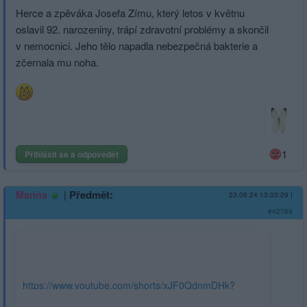
Herce a zpěváka Josefa Zímu, který letos v květnu
oslavil 92. narozeniny, trápí zdravotní problémy a skončil
v nemocnici. Jeho tělo napadla nebezpečná bakterie a
zčernala mu noha.
1
Přihlásit se a odpovědět
|
Předmět:
Marina
23.09.24 13:03:29
|
#42789
https://www.youtube.com/shorts/xJF0QdnmDHk?
feature=share