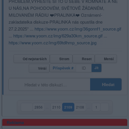
PROBLEM,VYRESTE SI TO U SEBE V KOMNATE A NE
U NÁS,NA POHODOVÉM, SVĚTOVĚ ŽÁDANÉM,
MILOVANÉM RÁDIU ❤️PRALINKA❤️ Oznámení-
zakladatelka diskuze-PRALINKA nás opustila dne
27.2.2025* ...
https://www.yoom.cz/img/36gonnf1_source.gif
...
https://www.yoom.cz/img/629a30km_source.gif
...
https://www.yoom.cz/img/69tdlhmp_source.jpg
Od nejstarších
Strom
Reset
Menší
Příspěvek #
Jít
Větší
Hledat
2856
…
2110
2109
2108
…
1
(aktuální strana)
Reklama