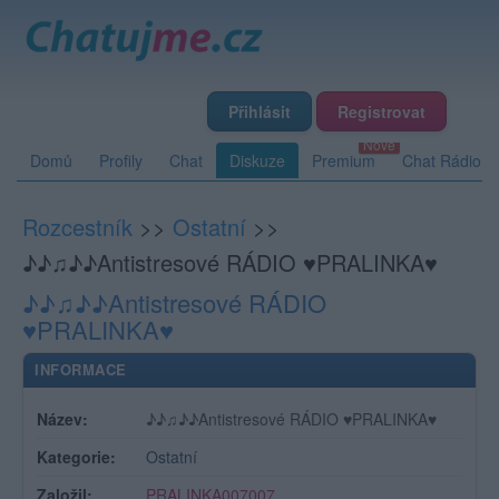
Přihlásit
Registrovat
Domů
Profily
Chat
Diskuze
Premium
Chat Rádio
Rozcestník
>>
Ostatní
>>
♪♪♫♪♪Antistresové RÁDIO ♥PRALINKA♥
♪♪♫♪♪Antistresové RÁDIO
♥PRALINKA♥
INFORMACE
Název:
♪♪♫♪♪Antistresové RÁDIO ♥PRALINKA♥
Kategorie:
Ostatní
Založil:
PRALINKA007007