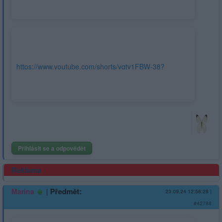
https://www.youtube.com/shorts/yqty1FBW-38?
feature=share
Přihlásit se a odpovědět
Reklama
|
Předmět:
Marina
23.09.24 12:56:28
|
#42788