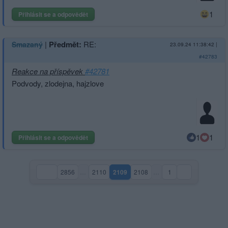
1
Přihlásit se a odpovědět
|
Předmět:
RE:
Smazaný
23.09.24 11:38:42
|
#42783
Reakce na příspěvek
#42781
Podvody, zlodejna, hajzlove
1
1
Přihlásit se a odpovědět
2856
…
2110
2109
2108
…
1
(aktuální strana)