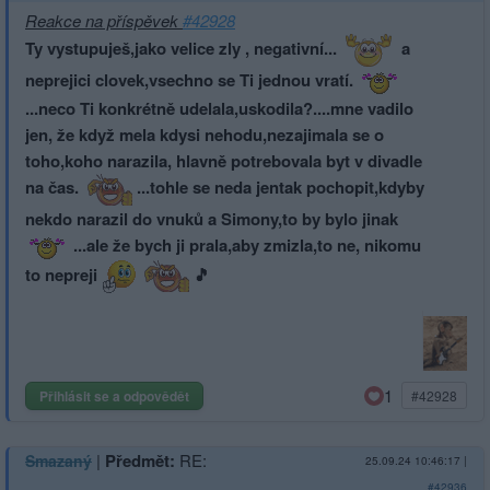
Reakce na příspěvek
#42928
Ty vystupuješ,jako velice zly , negativní...
a
neprejici clovek,vsechno se Ti jednou vratí.
...neco Ti konkrétně udelala,uskodi­la?....mne vadilo
jen, že když mela kdysi nehodu,nezajimala se o
toho,koho narazila, hlavně potrebovala byt v divadle
na čas.
...tohle se neda jentak pochopit,kdyby
nekdo narazil do vnuků a Simony,to by bylo jinak
...ale že bych ji prala,aby zmizla,to ne, nikomu
to nepreji
🎵
1
Přihlásit se a odpovědět
#42928
|
Předmět:
RE:
Smazaný
25.09.24 10:46:17
|
#42936