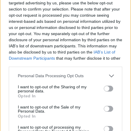
targeted advertising by us, please use the below opt-out
section to confirm your selection. Please note that after your
opt-out request is processed you may continue seeing
|
Předmět:
RE: RE:
Marina
25.09.24 10:35:37
|
interest-based ads based on personal information utilized by
#42934
us or personal information disclosed to third parties prior to
Reakce na příspěvek
#42927
your opt-out. You may separately opt-out of the further
Podle zdrojů bulvárního deníku Blesk se herečce udělalo
disclosure of your personal information by third parties on the
špatně a s horečkami musela být převezena do
IAB’s list of downstream participants. This information may
also be disclosed by us to third parties on the
IAB’s List of
nemocnice. Podle prvních informací měla mířit do
Downstream Participants
that may further disclose it to other
Thomayerovy nemocnice, nakonec ale byla
third parties.
hospitalizována v nemocnici Na Homolce. Zdroje
uvádějí, že příčinou je pravděpodobně otrava
Personal Data Processing Opt Outs
botulotoxinem.
I want to opt-out of the Sharing of my
personal data.
Opted In
I want to opt-out of the Sale of my
Personal Data.
Přihlásit se a odpovědět
#42927
Opted In
I want to opt-out of processing my
|
Předmět:
Marina
25.09.24 10:34:34
|