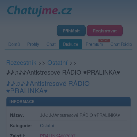
Přihlásit
Registrovat
Domů
Profily
Chat
Diskuze
Premium
Chat Rádio
Rozcestník
>>
Ostatní
>>
♪♪♫♪♪Antistresové RÁDIO ♥PRALINKA♥
♪♪♫♪♪Antistresové RÁDIO
♥PRALINKA♥
INFORMACE
Název:
♪♪♫♪♪Antistresové RÁDIO ♥PRALINKA♥
Kategorie:
Ostatní
Založil:
PRALINKA007007