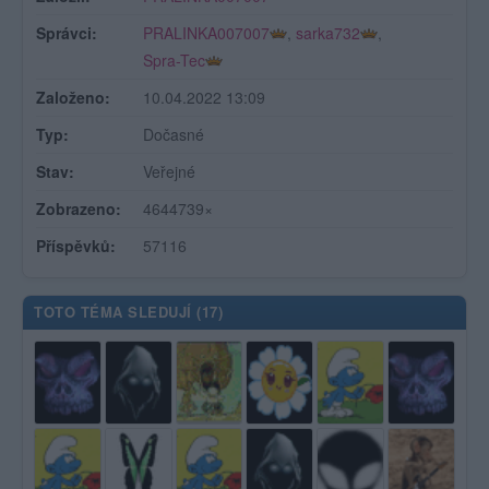
Správci:
PRALINKA007007
,
sarka732
,
Spra-Tec
Založeno:
10.04.2022 13:09
Typ:
Dočasné
Stav:
Veřejné
Zobrazeno:
4644739×
Příspěvků:
57116
TOTO TÉMA SLEDUJÍ (
17
)