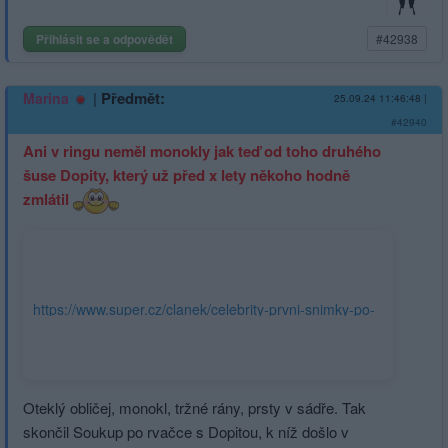
Přihlásit se a odpovědět
#42938
|
Předmět:
Marina
25.09.24 11:46:48
|
#42940
Ani v ringu neměl monokly jak teď od toho druhého
šuse Dopity, který už před x lety někoho hodně
zmlátil
https://www.super.cz/clanek/celebrity-prvni-snimky-po-
bitce-s-dopitou-jaromir-soukup-ma-uplne-rozbity-
oblicej-monokly-pod-ocima-a-trzna-rana-nad-rtem-
1508465#dop_ab_variant=1373600&dop_source_zone_name=s
boxiku&utm_source=www.seznam.cz
Oteklý obličej, monokl, tržné rány, prsty v sádře. Tak
skončil Soukup po rvačce s Dopitou, k níž došlo v