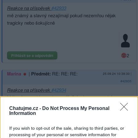
Reakce na příspěvek
#42933
mě známý a slavný nezajímají pokud nezemřou nějak
tragicky nebo šokujícně
2
Přihlásit se a odpovědět
|
Předmět:
RE: RE: RE:
Marina
25.09.24 10:38:30
|
#42935
Reakce na příspěvek
#42934
Málo něco upekla a nebo uvařila? Je dost ve vysokém
věku a měla by být na sebe víc opatrnější.
Chatujme.cz -
Do Not Process My Personal
Information
If you wish to opt-out of the sale, sharing to third parties, or
processing of your personal or sensitive information for
Přihlásit se a odpovědět
#42934