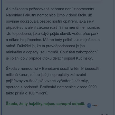
notifikace&utm_content=denik-celostat
Ani zákonem požadovaná ochrana není stoprocentní.
Například Fakultní nemocnice Brno v době útoku již
povinně dodržovala bezpečnostní opatření, jaká se v
případě schválení zákona rozšíří i na menší nemocnice.
„Je to podobné, jako když půjde člověk večer přes park
a někdo ho přepadne. Máme tady policii, ale stejně se to
stává. Důležité je, že ta pravděpodobnost je jen
minimální a dopady jsou menší. Součástí zabezpečení
je i plán, co v případě útoku dělat," popsal Kučínský.
Škoda v nemocnici v Benešově dosáhla téměř šedesáti
milionů korun, mimo jiné jí neproplatily zdravotní
pojišťovny zrušená plánovaná vyšetření, zákroky,
operace a podobně. Brněnská nemocnice v roce 2020
takto přišla o 160 milionů.
Škoda, že ty hajzlíky nejsou schopni odhalit.