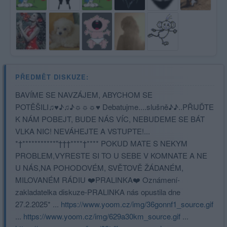
PŘEDMĚT DISKUZE:
BAVÍME SE NAVZÁJEM, ABYCHOM SE
POTĚŠILI♫♥♪♫♪☼☼☼♥ Debatujme....slušně♪♪..PŘIJĎTE
K NÁM POBEJT, BUDE NÁS VÍC, NEBUDEME SE BÁT
VLKA NIC! NEVÁHEJTE A VSTUPTE!...
*†***********"†††****†**** POKUD MATE S NEKYM
PROBLEM,VYRESTE SI TO U SEBE V KOMNATE A NE
U NÁS,NA POHODOVÉM, SVĚTOVĚ ŽÁDANÉM,
MILOVANÉM RÁDIU ❤️PRALINKA❤️ Oznámení-
zakladatelka diskuze-PRALINKA nás opustila dne
27.2.2025* ...
https://www.yoom.cz/img/36gonnf1_source.gif
...
https://www.yoom.cz/img/629a30km_source.gif
...