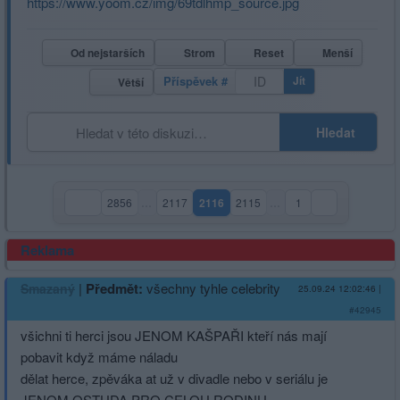
https://www.yoom.cz/img/69tdlhmp_source.jpg
Od nejstarších
Strom
Reset
Menší
Příspěvek #
Jít
Větší
Hledat
2856
…
2117
2116
2115
…
1
(aktuální strana)
Reklama
|
Předmět:
všechny tyhle celebrity
Smazaný
25.09.24 12:02:46
|
#42945
všichni ti herci jsou JENOM KAŠPAŘI kteří nás mají
pobavit když máme náladu
dělat herce, zpěváka at už v divadle nebo v seriálu je
JENOM OSTUDA PRO CELOU RODINU