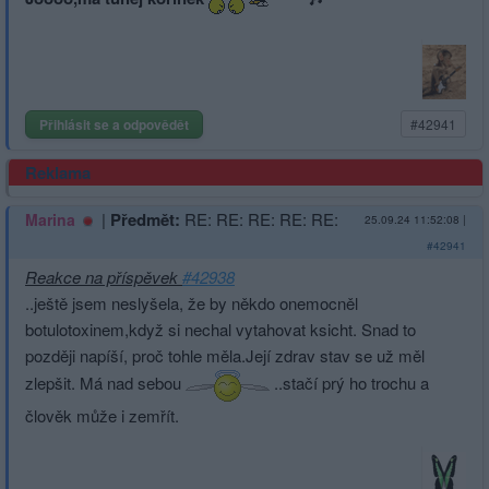
Přihlásit se a odpovědět
#42941
Reklama
|
Předmět:
RE: RE: RE: RE: RE:
Marina
25.09.24 11:52:08
|
#42941
Reakce na příspěvek
#42938
..ještě jsem neslyšela, že by někdo onemocněl
botulotoxinem,když si nechal vytahovat ksicht. Snad to
později napíší, proč tohle měla.Její zdrav stav se už měl
zlepšit. Má nad sebou
..stačí prý ho trochu a
člověk může i zemřít.