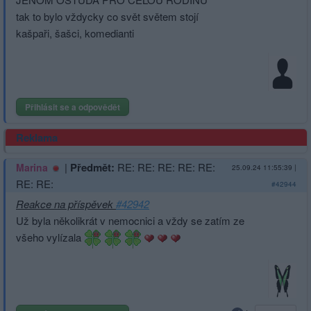
tak to bylo vždycky co svět světem stojí
kašpaři, šašci, komedianti
Přihlásit se a odpovědět
Reklama
|
Předmět:
RE: RE: RE: RE: RE:
Marina
25.09.24 11:55:39
|
RE: RE:
#42944
Reakce na příspěvek
#42942
Už byla několikrát v nemocnici a vždy se zatím ze
všeho vylízala