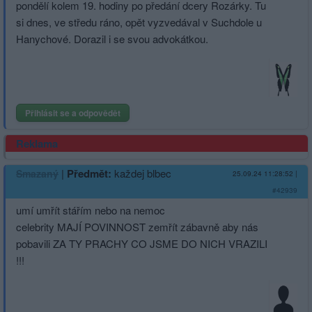
pondělí kolem 19. hodiny po předání dcery Rozárky. Tu
si dnes, ve středu ráno, opět vyzvedával v Suchdole u
Hanychové. Dorazil i se svou advokátkou.
Přihlásit se a odpovědět
Reklama
|
Předmět:
každej blbec
Smazaný
25.09.24 11:28:52
|
#42939
umí umřít stářím nebo na nemoc
celebrity MAJÍ POVINNOST zemřít zábavně aby nás
pobavili ZA TY PRACHY CO JSME DO NICH VRAZILI
!!!