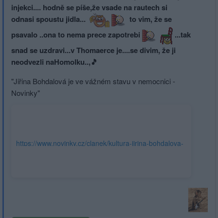
injekci.... hodně se píše,že vsade na rautech si
odnasi spoustu jidla...
to vim, že se
psavalo ..ona to nema prece zapotrebi
...tak
snad se uzdravi...v Thomaerce je....se divim, že ji
neodvezli naHomolku..,🎵
"Jiřina Bohdalová je ve vážném stavu v nemocnici -
Novinky"
https://www.novinky.cz/clanek/kultura-jirina-bohdalova-
je-v-nemocnici-
40490322#dop_ab_variant=0&dop_source_zone_name=novinky.
boxiku&utm_source=www.seznam.cz