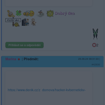
2
Přihlásit se a odpovědět
|
Předmět:
Marina
25.09.24 09:31:03
|
#42930
https://www.denik.cz/z_domova/hacker-kyberneticky-
utok-nemocnice-pocitac-pacienti-zdravi.html?
utm_source=onesignal&utm_medium=referral&utm_campaign=pu