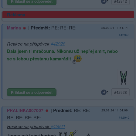
1
Přihlásit se a odpovědět
#42942
Reklama
|
Předmět:
RE: RE: RE:
Marina
25.09.24 11:54:14
|
#42943
Reakce na příspěvek
#42928
Dala jsem ti mračouna. Nikomu už nepřej smrt, nebo
se s tebou přestanu kamarádit
1
Přihlásit se a odpovědět
#42928
|
Předmět:
RE: RE:
PRALINKA007007
25.09.24 11:54:09
|
RE: RE: RE: RE:
#42942
Reakce na příspěvek
#42941
Joooo,má tuhej korinek
🎶