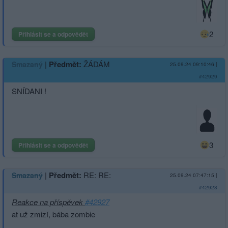
2
Přihlásit se a odpovědět
|
Předmět:
ŽÁDÁM
Smazaný
25.09.24 09:10:46
|
#42929
SNÍDANI !
3
Přihlásit se a odpovědět
|
Předmět:
RE: RE:
Smazaný
25.09.24 07:47:15
|
#42928
Reakce na příspěvek
#42927
at už zmizí, bába zombie