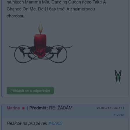
na hitech Mamma Mia, Dancing Queen nebo Take A
Chance On Me. Delší čas trpěl Alzheimerovou
chorobou.
Přihlásit se a odpovědět
|
Předmět:
RE: ŽÁDÁM
Marina
25.09.24 10:23:41
|
#42932
Reakce na příspěvek
#42929