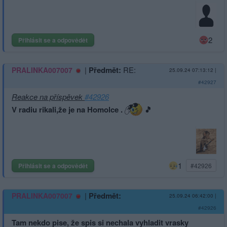
2
Přihlásit se a odpovědět
|
Předmět:
RE:
PRALINKA007007
25.09.24 07:13:12
|
#42927
Reakce na příspěvek
#42926
V radiu rikali,že je na Homolce .
🎵
1
Přihlásit se a odpovědět
#42926
|
Předmět:
PRALINKA007007
25.09.24 06:42:00
|
#42926
Tam nekdo pise, že spis si nechala vyhladit vrasky