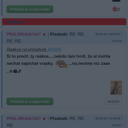
2
Přihlásit se a odpovědět
Reklama
|
Předmět:
RE: RE:
PRALINKA007007
25.09.24 10:50:07
|
RE: RE:
#42938
Reakce na příspěvek
#42935
Si to precti ,ty reakce.....nekdo tam tvrdí, že si mohla
nechat napichat vrasky.
...no,nevime nic zase
..🔆📻🎵
Přihlásit se a odpovědět
#42935
|
Předmět:
RE: RE:
PRALINKA007007
25.09.24 10:48:02
|
RE:
#42937