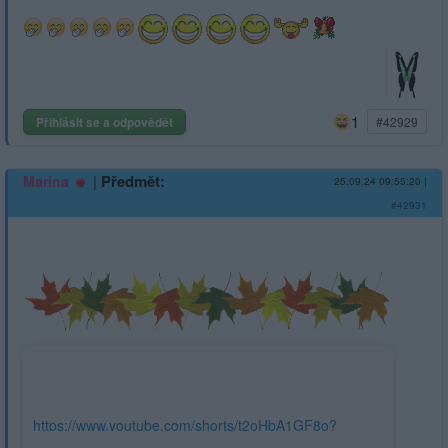
1
Přihlásit se a odpovědět
#42929
|
Předmět:
Marina
25.09.24 09:55:20
|
#42931
https://www.youtube.com/shorts/t2oHbA1GF8o?
feature=share