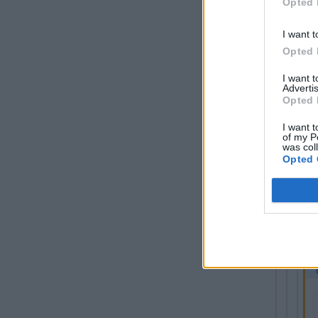
Opted 
Kriti
I want t
Opted 
Při
I want 
Advertis
Opted 
Re
I want t
PR
of my P
was col
Za
Opted 
Z
VL