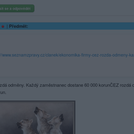
sit se a odpovědět
|
Předmět:
zdá odměny. Každý zaměstnanec dostane 60 000 korunČEZ rozdá 
run.