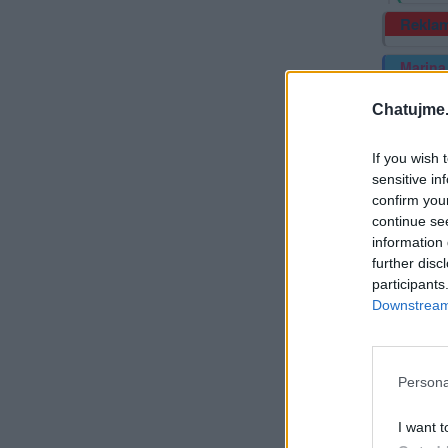
Rekla
Marina
Chatujme.
If you wish 
sensitive in
confirm you
continue se
information 
further disc
Jak pod
participants
Downstream 
něco ch
Za to, 
Persona
Přihlá
I want t
Sma