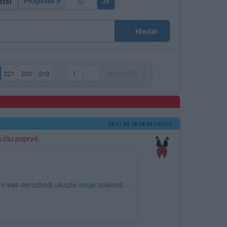
ětší
Příspěvek #
Jít
Hledat
221
220
219
…
1
222 / 2126
ktuální strana)
30.11.22 18:18:59
|
#5256
a čtu poprvé.
https://www.novinky.cz/clanek/muzi-kviz-je-pro-vas-vareni-hracka-a-posirovani-vas-nerozhodi-ukazte-svoje-znalosti-40415864#dop_ab_variant=0&dop_source_zone_name=novinky.sznhp.box&source=hp&seq_no=6&utm_campaign=abtest207_zavirani_clanku_varBB&utm_medium=z-boxiku&utm_source=www.seznam.cz