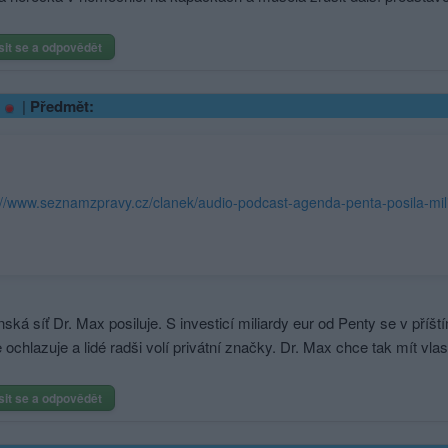
sit se a odpovědět
|
Předmět:
ská síť Dr. Max posiluje. S investicí miliardy eur od Penty se v příš
e ochlazuje a lidé radši volí privátní značky. Dr. Max chce tak mít vla
sit se a odpovědět