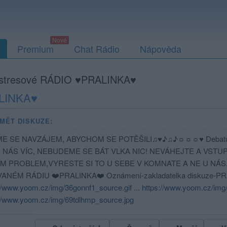
Premium
Chat Rádio
Nápověda
stresové RÁDIO ♥PRALINKA♥
ALINKA♥
MĚT DISKUZE:
ME SE NAVZÁJEM, ABYCHOM SE POTĚŠILI♫♥♪♫♪☼☼☼♥ Debatujm
NÁS VÍC, NEBUDEME SE BÁT VLKA NIC! NEVÁHEJTE A VSTUPTE!..
M PROBLEM,VYRESTE SI TO U SEBE V KOMNATE A NE U NÁ
ANÉM RÁDIU ❤️PRALINKA❤️ Oznámení-zakladatelka diskuze-PRALIN
://www.yoom.cz/img/36gonnf1_source.gif
...
https://www.yoom.cz/img
://www.yoom.cz/img/69tdlhmp_source.jpg