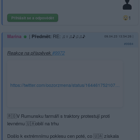
1
Přihlásit se a odpovědět
|
Předmět:
RE: ♫♀♫♪♫♫♪
Marina
09.04.23 13:54:26
|
#9984
Reakce na příspěvek
#9972
https://twitter.com/pozorzmena/status/1644617521075503105?
cn=ZmxleGlibGVfcmVjcw==&refsrc=email
🇷🇴V Rumunsku farmáři s traktory protestují proti
levnému 🇺🇦obilí na trhu
Došlo k extrémnímu poklesu cen poté, co 🇺🇦 získala