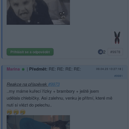
2
Přihlásit se a odpovědět
#9978
|
Předmět:
RE: RE: RE: RE:
Marina
09.04.23 13:27:18
|
#9981
Reakce na příspěvek
#9973
..my máme kuřecí řízky + brambory + ještě jsem
udělala chlebíčky. Asi zalehnu, venku je přítmí, které mě
nutí si vlézt do pelechu..