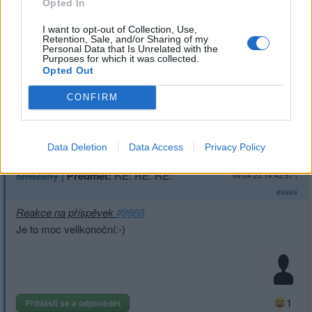
Opted In
I want to opt-out of Collection, Use,
Retention, Sale, and/or Sharing of my
Personal Data that Is Unrelated with the
Purposes for which it was collected.
Opted Out
CONFIRM
1
Přihlásit se a odpovědět
#9987
Reklama
Data Deletion
Data Access
Privacy Policy
|
Předmět:
RE: RE: RE:
Smazaný
09.04.23 14:42:51
|
#9989
Reakce na příspěvek
#9988
Je to moc velikonoční:-)
1
Přihlásit se a odpovědět