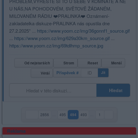
PROBLEM,VYRESTE SI TO U SEBE V KOMNATE A NE
U NÁS,NA POHODOVÉM, SVĚTOVĚ ŽÁDANÉM,
MILOVANÉM RÁDIU ❤️PRALINKA❤️ Oznámení-
zakladatelka diskuze-PRALINKA nás opustila dne
27.2.2025* ...
https://www.yoom.cz/img/36gonnf1_source.gif
...
https://www.yoom.cz/img/629a30km_source.gif
...
https://www.yoom.cz/img/69tdlhmp_source.jpg
Od nejstarších
Strom
Reset
Menší
Příspěvek #
Jít
Větší
Hledat
2856
…
495
494
493
…
1
(aktuální strana)
Reklama