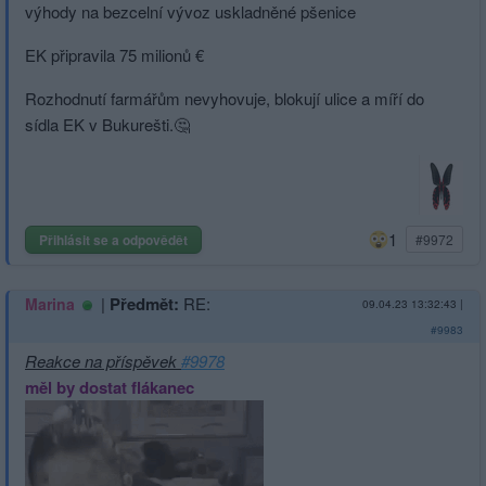
výhody na bezcelní vývoz uskladněné pšenice
EK připravila 75 milionů €
Rozhodnutí farmářům nevyhovuje, blokují ulice a míří do
sídla EK v Bukurešti.🤔
1
Přihlásit se a odpovědět
#9972
|
Předmět:
RE:
Marina
09.04.23 13:32:43
|
#9983
Reakce na příspěvek
#9978
měl by dostat flákanec