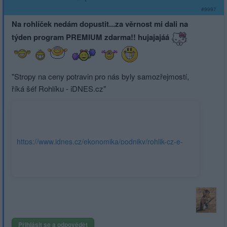
#9997
Na rohlíček nedám dopustit...za věrnost mi dali na
týden program PREMIUM zdarma!! hujajajáá
"Stropy na ceny potravin pro nás byly samozřejmostí,
říká šéf Rohlíku - iDNES.cz"
https://www.idnes.cz/ekonomika/podniky/rohlik-cz-e-
commerce-jidlo-e-shopy-rozvazka-dovazka-
slevy.A230405_173142_ekoakcie_rts?
utm_campaign=&utm_medium=z-
boxiku&utm_source=www.seznam.cz
Přihlásit se a odpovědět