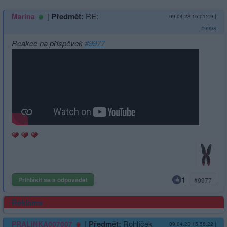
|
Předmět:
RE:
Marina
09.04.23 16:01:49
|
#9998
Reakce na příspěvek
#9977
1
Přihlásit se a odpovědět
#9977
Reklama
|
Předmět:
Rohlíček
PRALINKA007007
09.04.23 15:58:22
|