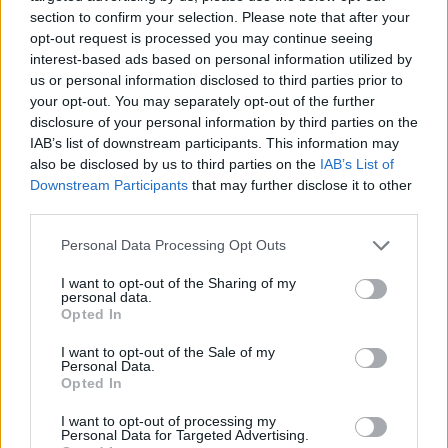
vzkříšení. Což je prakticky totožná věc:-)
section to confirm your selection. Please note that after your
opt-out request is processed you may continue seeing
interest-based ads based on personal information utilized by
us or personal information disclosed to third parties prior to
your opt-out. You may separately opt-out of the further
Přihlásit se a odpovědět
disclosure of your personal information by third parties on the
IAB’s list of downstream participants. This information may
also be disclosed by us to third parties on the
IAB’s List of
|
Předmět:
RE: RE: RE:
Marina
09.04.23 14:49:50
|
Downstream Participants
that may further disclose it to other
#9990
third parties.
Reakce na příspěvek
#9987
Personal Data Processing Opt Outs
nět ..
Воскресенье
I want to opt-out of the Sharing of my
personal data.
Opted In
I want to opt-out of the Sale of my
Personal Data.
Opted In
ukrajinsky...неділя­..
I want to opt-out of processing my
Personal Data for Targeted Advertising.