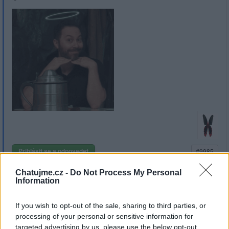
Přihlásit se a odpovědět
#9985
Chatujme.cz -
Do Not Process My Personal
|
Předmět:
RE: RE: RE: RE:
Smazaný
Information
09.04.23 15:07:28
|
#9991
If you wish to opt-out of the sale, sharing to third parties, or
Reakce na příspěvek
#9990
processing of your personal or sensitive information for
Baskresenie je neděle bez měkkého znaku a nebo
targeted advertising by us, please use the below opt-out