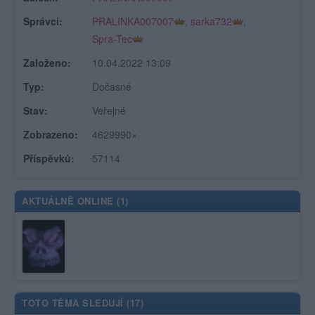
Správci:
PRALINKA007007
,
sarka732
,
Spra-Tec
Založeno:
10.04.2022 13:09
Typ:
Dočasné
Stav:
Veřejné
Zobrazeno:
4629990×
Příspěvků:
57114
AKTUÁLNĚ ONLINE (
1
)
TOTO TÉMA SLEDUJÍ (
17
)