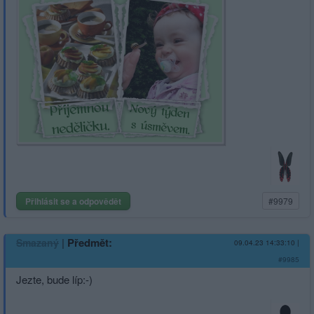
Přihlásit se a odpovědět
#9979
|
Předmět:
Smazaný
09.04.23 14:33:10
|
#9985
Jezte, bude líp:-)