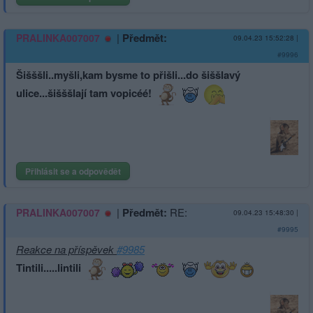
|
Předmět:
PRALINKA007007
09.04.23 15:52:28
|
#9996
Šišššli..myšli,kam bysme to přišli...do šiššlavý
ulice...šišššlají tam vopicéé!
Přihlásit se a odpovědět
|
Předmět:
RE:
PRALINKA007007
09.04.23 15:48:30
|
#9995
Reakce na příspěvek
#9985
Tintili.....lin­tili