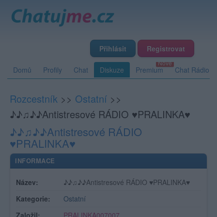
Přihlásit
Registrovat
Domů
Profily
Chat
Diskuze
Premium
Chat Rádio
Rozcestník
>>
Ostatní
>>
♪♪♫♪♪Antistresové RÁDIO ♥PRALINKA♥
♪♪♫♪♪Antistresové RÁDIO
♥PRALINKA♥
INFORMACE
Název:
♪♪♫♪♪Antistresové RÁDIO ♥PRALINKA♥
Kategorie:
Ostatní
Založil:
PRALINKA007007