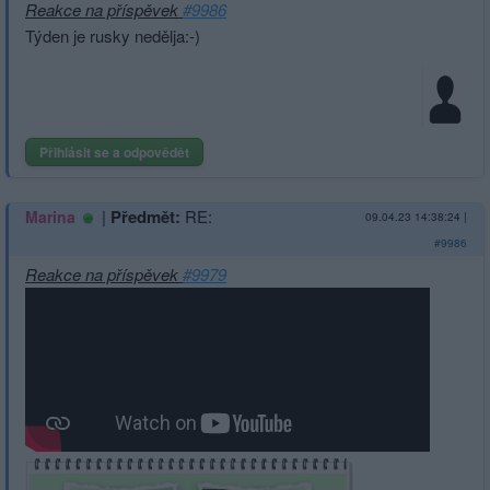
Reakce na příspěvek
#9986
Týden je rusky nedělja:-)
Přihlásit se a odpovědět
|
Předmět:
RE:
Marina
09.04.23 14:38:24
|
#9986
Reakce na příspěvek
#9979