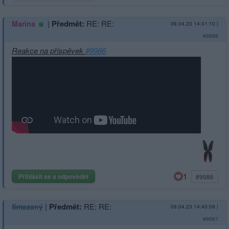
|
Předmět:
RE: RE:
Marina
09.04.23 14:41:10
|
#9988
Reakce na příspěvek
#9986
1
Přihlásit se a odpovědět
#9986
|
Předmět:
RE: RE:
Smazaný
09.04.23 14:40:09
|
#9987