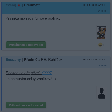
|
Předmět:
Yvemj
09.04.23 18:54:30
|
#10000
Pralinka ma rada rumove pralinky
1
Přihlásit se a odpovědět
|
Předmět:
RE: Rohlíček
Smazaný
09.04.23 18:35:45
|
#9999
Reakce na příspěvek
#9997
Já nemusím ani ty vanilkové:-)
Přihlásit se a odpovědět