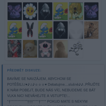
PŘEDMĚT DISKUZE:
BAVÍME SE NAVZÁJEM, ABYCHOM SE
POTĚŠILI♫♥♪♫♪☼☼☼♥ Debatujme....slušně♪♪..PŘIJĎTE
K NÁM POBEJT, BUDE NÁS VÍC, NEBUDEME SE BÁT
VLKA NIC! NEVÁHEJTE A VSTUPTE!...
*†***********"†††****†**** POKUD MATE S NEKYM