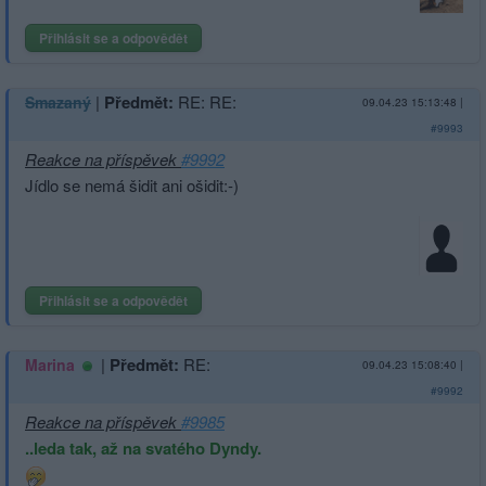
Přihlásit se a odpovědět
|
Předmět:
RE: RE:
Smazaný
09.04.23 15:13:48
|
#9993
Reakce na příspěvek
#9992
Jídlo se nemá šidit ani ošidit:-)
Přihlásit se a odpovědět
|
Předmět:
RE:
Marina
09.04.23 15:08:40
|
#9992
Reakce na příspěvek
#9985
..leda tak, až na svatého Dyndy.