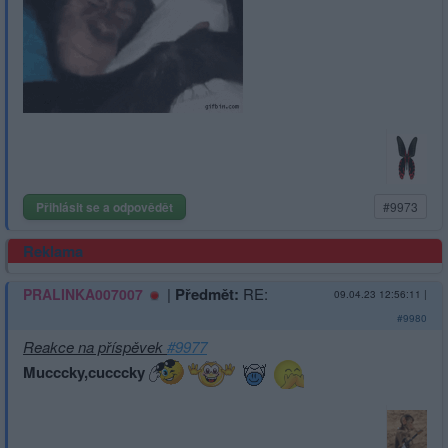
Přihlásit se a odpovědět
#9973
Reklama
|
Předmět:
RE:
PRALINKA007007
09.04.23 12:56:11
|
#9980
Reakce na příspěvek
#9977
Mucccky,cucccky