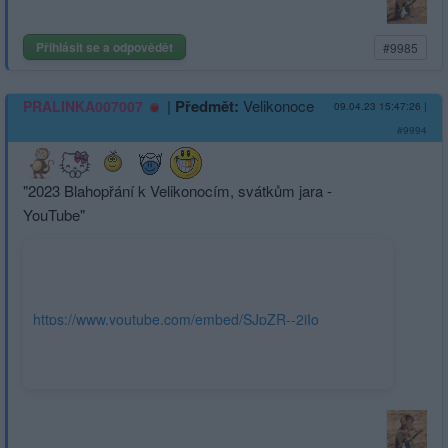
Přihlásit se a odpovědět
#9985
|
Předmět:
Velikonoce
PRALINKA007007
09.04.23 15:47:26
|
#9994
"2023 Blahopřání k Velikonocím, svátkům jara -
YouTube"
https://www.youtube.com/embed/SJpZR--2jIo