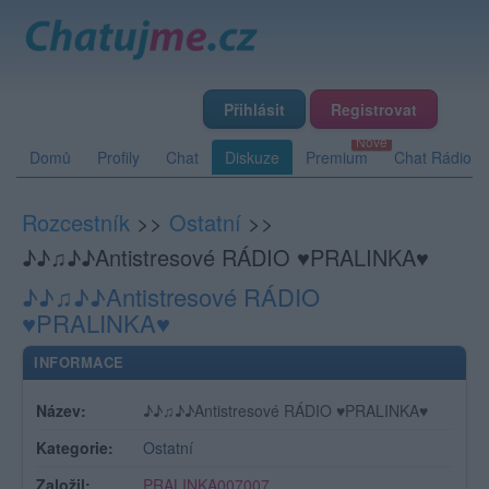
Přihlásit
Registrovat
Domů
Profily
Chat
Diskuze
Premium
Chat Rádio
Rozcestník
>>
Ostatní
>>
♪♪♫♪♪Antistresové RÁDIO ♥PRALINKA♥
♪♪♫♪♪Antistresové RÁDIO
♥PRALINKA♥
INFORMACE
Název:
♪♪♫♪♪Antistresové RÁDIO ♥PRALINKA♥
Kategorie:
Ostatní
Založil:
PRALINKA007007