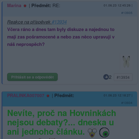
|
Předmět:
RE:
Marina
01.06.23 12:45:26
|
#13935
Reakce na příspěvek
#13934
Včera ráno a dnes tam byly diskuze a najednou to
mají zas pošramocené a nebo zas něco upravují v
náš neprospěch?
2
Přihlásit se a odpovědět
#13934
|
Předmět:
PRALINKA007007
01.06.23 12:18:27
|
#13934
Nevíte, proč na Hovninkách
nejsou debaty?... dneska u
ani jednoho článku.