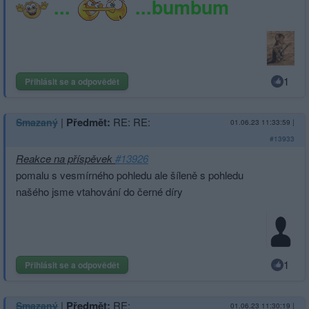
...
...bumbum
1
Přihlásit se a odpovědět
|
Předmět:
RE: RE:
Smazaný
01.06.23 11:33:59
|
#13933
Reakce na příspěvek
#13926
pomalu s vesmírného pohledu ale šíleně s pohledu
našého jsme vtahování do černé díry
1
Přihlásit se a odpovědět
|
Předmět:
RE:
Smazaný
01.06.23 11:30:19
|