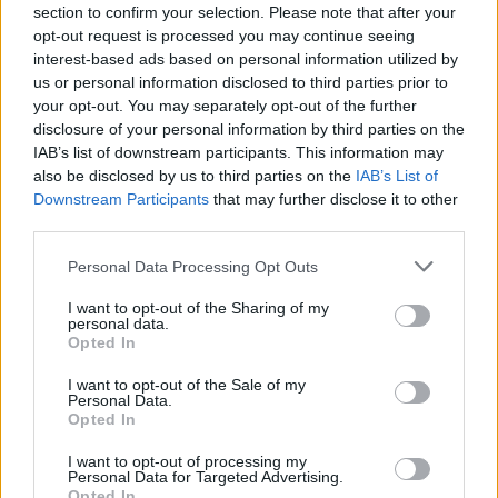
section to confirm your selection. Please note that after your
opt-out request is processed you may continue seeing
interest-based ads based on personal information utilized by
us or personal information disclosed to third parties prior to
your opt-out. You may separately opt-out of the further
disclosure of your personal information by third parties on the
Přihlásit se a odpovědět
IAB’s list of downstream participants. This information may
also be disclosed by us to third parties on the
IAB’s List of
Downstream Participants
that may further disclose it to other
|
Předmět:
RE:
Marina
01.06.23 09:17:34
|
third parties.
#13928
Personal Data Processing Opt Outs
Reakce na příspěvek
#13927
I want to opt-out of the Sharing of my
personal data.
Opted In
I want to opt-out of the Sale of my
Personal Data.
Opted In
I want to opt-out of processing my
Personal Data for Targeted Advertising.
Opted In