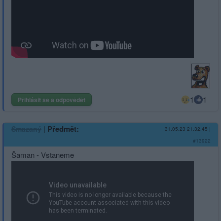
1
1
Přihlásit se a odpovědět
|
Předmět:
Smazaný
31.05.23 21:32:45
|
#13922
Šaman - Vstaneme