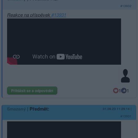
#13932
Reakce na příspěvek
#13931
1
1
Přihlásit se a odpovědět
|
Předmět:
Smazaný
01.06.23 11:29:14
|
#13931