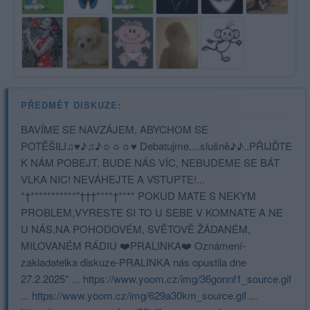
PŘEDMĚT DISKUZE:
BAVÍME SE NAVZÁJEM, ABYCHOM SE
POTĚŠILI♫♥♪♫♪☼☼☼♥ Debatujme....slušně♪♪..PŘIJĎTE
K NÁM POBEJT, BUDE NÁS VÍC, NEBUDEME SE BÁT
VLKA NIC! NEVÁHEJTE A VSTUPTE!...
*†***********"†††****†**** POKUD MATE S NEKYM
PROBLEM,VYRESTE SI TO U SEBE V KOMNATE A NE
U NÁS,NA POHODOVÉM, SVĚTOVĚ ŽÁDANÉM,
MILOVANÉM RÁDIU ❤️PRALINKA❤️ Oznámení-
zakladatelka diskuze-PRALINKA nás opustila dne
27.2.2025* ...
https://www.yoom.cz/img/36gonnf1_source.gif
...
https://www.yoom.cz/img/629a30km_source.gif
...