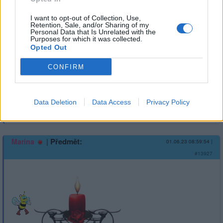
I want to opt-out of Collection, Use,
Retention, Sale, and/or Sharing of my
Personal Data that Is Unrelated with the
Purposes for which it was collected.
Opted Out
CONFIRM
Data Deletion
Data Access
Privacy Policy
1
Přihlásit se a odpovědět
#13927
|
Předmět:
Marina
01.06.23 08:59:54
|
#13927