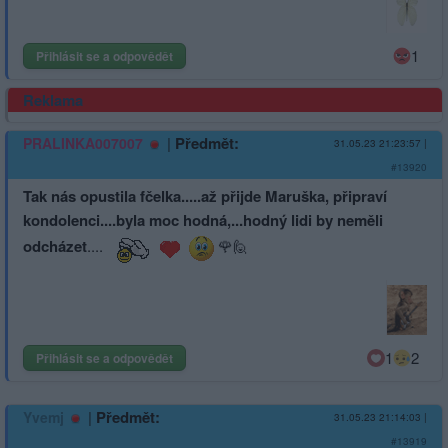
1
Přihlásit se a odpovědět
Reklama
|
Předmět:
PRALINKA007007
31.05.23 21:23:57
|
#13920
Tak nás opustila fčelka.....až přijde Maruška, připraví
kondolenci....byla moc hodná,...hodný lidi by neměli
odcházet
....
🌹🙋
1
2
Přihlásit se a odpovědět
|
Předmět:
Yvemj
31.05.23 21:14:03
|
#13919