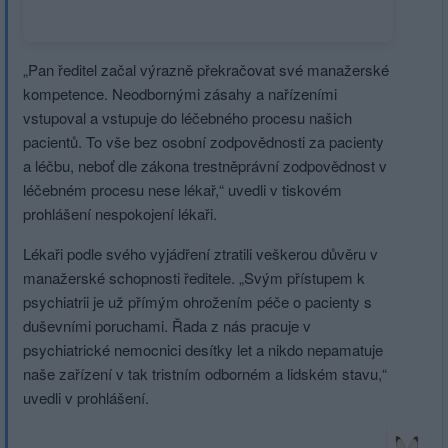
utm_campaign=abtest220_personal_layout_2_varAA&utm_medi
boxiku&utm_source=www.seznam.cz
„Pan ředitel začal výrazně překračovat své manažerské
kompetence. Neodbornými zásahy a nařízeními
vstupoval a vstupuje do léčebného procesu našich
pacientů. To vše bez osobní zodpovědnosti za pacienty
a léčbu, neboť dle zákona trestněprávní zodpovědnost v
léčebném procesu nese lékař,“ uvedli v tiskovém
prohlášení nespokojení lékaři.
Lékaři podle svého vyjádření ztratili veškerou důvěru v
manažerské schopnosti ředitele. „Svým přístupem k
psychiatrii je už přímým ohrožením péče o pacienty s
duševními poruchami. Řada z nás pracuje v
psychiatrické nemocnici desítky let a nikdo nepamatuje
naše zařízení v tak tristním odborném a lidském stavu,“
uvedli v prohlášení.