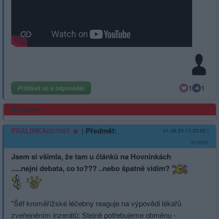
1
1
Přihlásit se a odpovědět
Reklama
|
Předmět:
PRALINKA007007
01.06.23 11:23:55
|
#13930
Jsem si všimla, že tam u článků na Hovninkách
.....nejni debata, co to??? ..nebo špatně vidím?
"Šéf kroměřížské léčebny reaguje na výpovědi lékařů
zveřejněním inzerátů: Stejně potřebujeme obměnu -