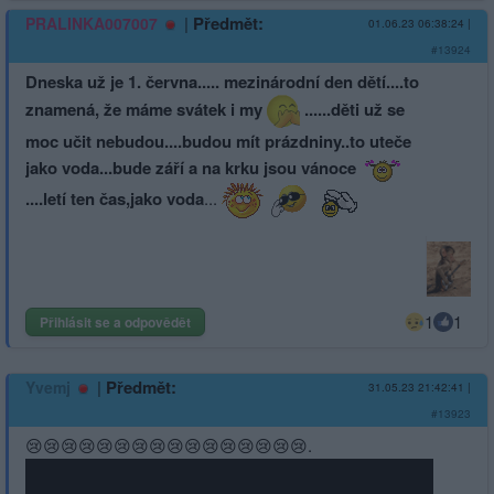
|
Předmět:
PRALINKA007007
01.06.23 06:38:24
|
#13924
Dneska už je 1. června..... mezinárodní den dětí....to
znamená, že máme svátek i my
......děti už se
moc učit nebudou....budou mít prázdniny..to uteče
jako voda...bude září a na krku jsou vánoce
....letí ten čas,jako voda
...
1
1
Přihlásit se a odpovědět
|
Předmět:
Yvemj
31.05.23 21:42:41
|
#13923
😢😢😢😢😢😢😢😢😢😢😢😢😢😢😢😢.