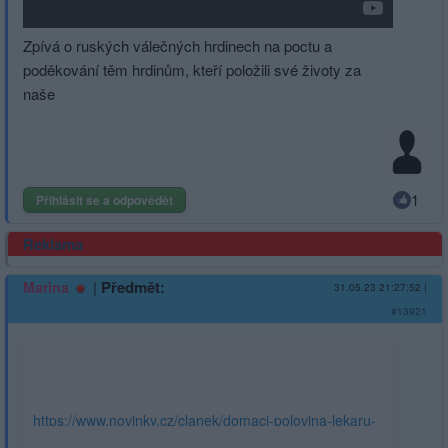
Zpívá o ruských válečných hrdinech na poctu a
poděkování těm hrdinům, kteří položili své životy za
naše
1
Přihlásit se a odpovědět
Reklama
|
Předmět:
Marina
31.05.23 21:27:52
|
#13921
https://www.novinky.cz/clanek/domaci-polovina-lekaru-
dala-v-kromerizi-kvuli-rediteli-vypoved-40433303?