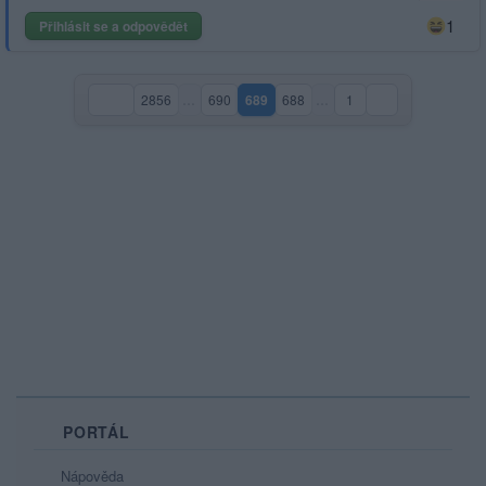
1
Přihlásit se a odpovědět
2856
…
690
689
688
…
1
(aktuální strana)
PORTÁL
Nápověda