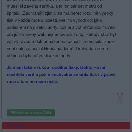
herce&utm_medium=hint&utm_source=search.seznam.cz
musel si zavolat sanitku, a to jen pár set metrů od
špitálu. „Záchranáři zjistili, že má herec rozdílně vysoký
tlak v každé ruce a bolesti. Měli to vyhodnotit jako
podezření na disekci aorty, což je život ohrožující,“ uvedl
pro již zmíněný web nejmenovaný zdroj. Hercův stav byl
vážný, ovšem doktor nakonec rozhodl, že hospitalizace
není nutná a poslal Heribana domů. Druhý den zemřel,
příčinou byla právě disekce aorty.
Já mám také v rukou rozdílné tlaky. Doktorka mi
nechtěla věřit a pak mi schválně změřila tlak i v pravé
ruce a tam ho mám nižší.
Přihlásit se a odpovědět
Reklama