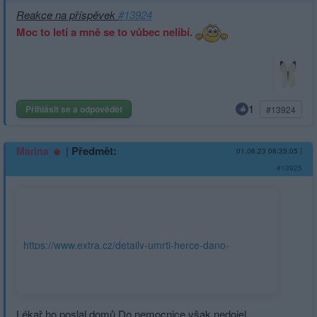
Reakce na příspěvek
#13924
Moc to letí a mně se to vůbec nelíbí.
1
Přihlásit se a odpovědět
#13924
|
Předmět:
Marina
01.06.23 08:35:05
|
#13925
https://www.extra.cz/detaily-umrti-herce-dano-
heribana-43-den-pred-smrti-byl-v-nemocnici-i-pres-
zivot-ohrozujici-stav-ho-lekar-poslal-domu-
8aca0#utm_content=trendingnews&utm_term=Smrt
slovenského
Lékař ho poslal domů Do nemocnice však nedojel,