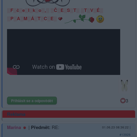
░F░č░e░l░k░o░,░ ░Č░E░S░T░ ░T░V░É░
░P░A░M░Á░T░C░E░
3
Přihlásit se a odpovědět
Reklama
|
Předmět:
RE:
Marina
01.06.23 08:36:22
|
#13926