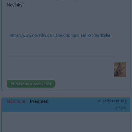
Novinky"
https://www.novinky.cz/clanek/domaci-sef-kromerizske-
lecebny-reaguje-na-vypovedi-lekaru-zverejnenim-
inzeratu-stejne-potrebujeme-obmenu-
40433365#dop_ab_variant=0&dop_source_zone_name=novinky.web.nexttoart
Přihlásit se a odpovědět
|
Předmět:
Marina
01.06.23 10:02:18
|
#13929