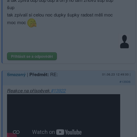
šup
tak zpívalí si celou noc dupky šupky radost měli moc
moc moc
Přihlásit se a odpovědět
|
Předmět:
RE:
Smazaný
01.06.23 12:49:00
|
#13936
Reakce na příspěvek
#13922