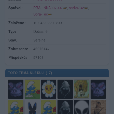
Správci:
PRALINKA007007
,
sarka732
,
Spra-Tec
Založeno:
10.04.2022 13:09
Typ:
Dočasné
Stav:
Veřejné
Zobrazeno:
4627614×
Příspěvků:
57108
TOTO TÉMA SLEDUJÍ (
17
)