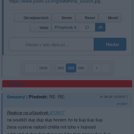
https://www.yoom.cz/img/69tdlhmp_source.jpg
Od nejstarších
Strom
Reset
Menší
Příspěvek #
Jít
Větší
Hledat
2856
…
690
689
688
…
1
(aktuální strana)
Reklama
|
Předmět:
RE: RE:
Smazaný
01.06.23 12:53:57
|
#13937
Reakce na příspěvek
#13917
na soutěži dup dup dup honem ho ta šup šup šup
žena vyskne radosti chtěla mit toho v hojnosti
a tak zpívá dup dup dup a on ji ho tam znovu šup šup