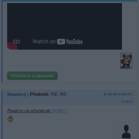
Přihlásit se a odpovědět
|
Předmět:
RE: RE:
Smazaný
31.05.23 21:03:45
|
#13918
Reakce na příspěvek
#13917