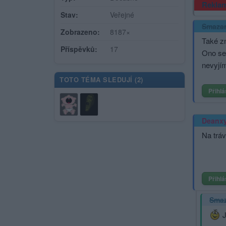
Rekla
Stav:
Veřejné
Smaza
Zobrazeno:
8187×
Také z
Příspěvků:
17
Ono se 
nevyjím
TOTO TÉMA SLEDUJÍ (
2
)
Přihlá
Deanx
Na tráv
Přihlá
Sma
J