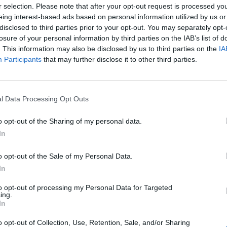
r selection. Please note that after your opt-out request is processed y
eing interest-based ads based on personal information utilized by us or
sit se a odpovědět
disclosed to third parties prior to your opt-out. You may separately opt-
losure of your personal information by third parties on the IAB’s list of
|
Předmět:
RE:
zaný
. This information may also be disclosed by us to third parties on the
IA
ě? Jaké to je?
Participants
that may further disclose it to other third parties.
l Data Processing Opt Outs
hlásit se a odpovědět
o opt-out of the Sharing of my personal data.
|
Předmět:
RE: RE:
azaný
In
íjemné. Dle povrchu pichlavé, měkké, studené, horké, teplé, lepivé, a
o opt-out of the Sale of my Personal Data.
In
Přihlásit se a odpovědět
to opt-out of processing my Personal Data for Targeted
ing.
|
Předmět:
RE: RE: RE:
Smazaný
In
Tak to bych také určitě rád vyzkoušel.
o opt-out of Collection, Use, Retention, Sale, and/or Sharing