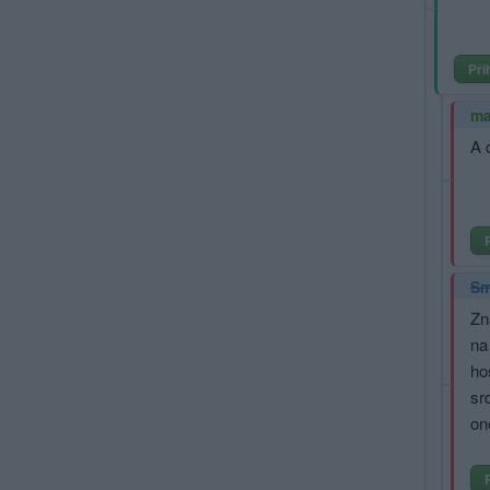
Při
ma
A 
Sm
Zn
na
ho
sr
on