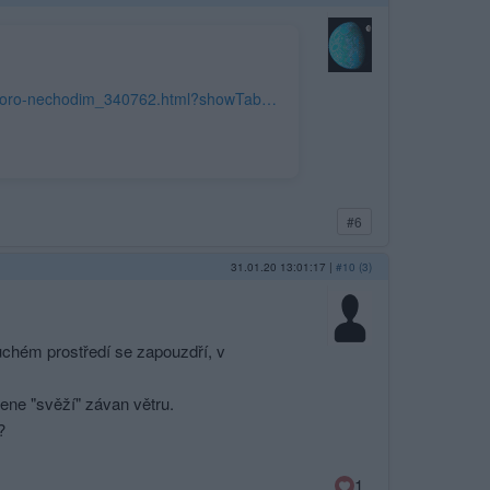
https://www.tyden.cz/rubriky/alternativni-jaroslav-dusek-jinak-nez-bos-skoro-nechodim_340762.html?showTab=diskutovane
#6
31.01.20 13:01:17
|
#10 (3)
suchém prostředí se zapouzdří, v
ene "svěží" závan větru.
?
1