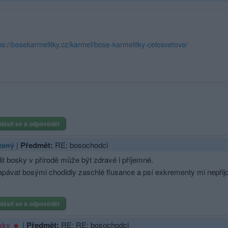
ps://bosekarmelitky.cz/karmel/bose-karmelitky-celosvetove/
hlásit se a odpovědět
|
Předmět:
RE: bosochodci
zaný
it bosky v přírodě může být zdravé i příjemné.
apávat bosými chodidly zaschlé flusance a psí exkrementy mi nepřijd
hlásit se a odpovědět
|
Předmět:
RE: RE: bosochodci
oky