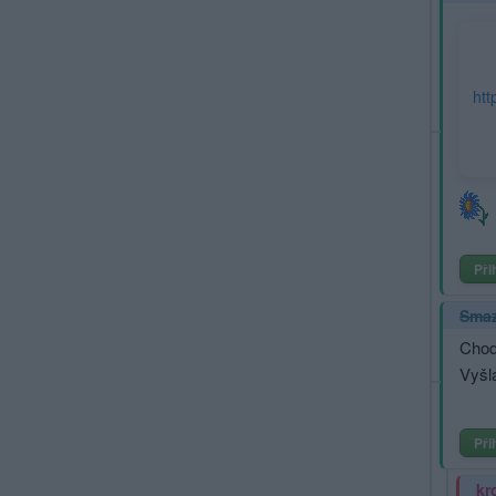
htt
Při
Sma
Chod
Vyšl
Při
kr