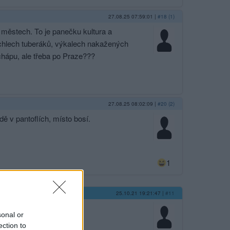
27.08.25 07:59:01
|
#18 (1)
e městech. To je panečku kultura a
rchlech tuberáků, výkalech nakažených
chápu, ale třeba po Praze???
27.08.25 08:02:09
|
#20 (2)
dě v pantoflích, místo bosí.
1
25.10.21 19:21:47
|
#11
sonal or
ection to