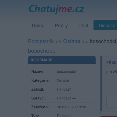
Domů
Profily
Chat
Diskuze
Rozcestník
>>
Ostatní
>>
bosochodci
bosochodci
INFORMACE
PŘED
Název:
bosochodci
pro vš
Kategorie:
Ostatní
Založil:
Fanda91
Správci:
Fanda91
Založeno:
30.01.2020 18:50
Typ:
Dočasné