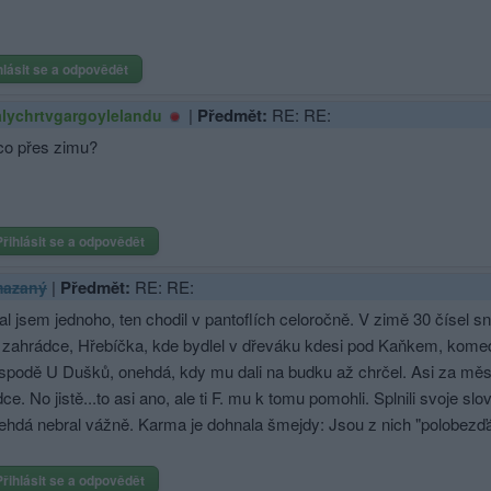
hlásit se a odpovědět
|
Předmět:
RE: RE:
lychrtvgargoylelandu
co přes zimu?
Přihlásit se a odpovědět
|
Předmět:
RE: RE:
azaný
al jsem jednoho, ten chodil v pantoflích celoročně. V zimě 30 čísel sně
 zahrádce, Hřebíčka, kde bydlel v dřeváku kdesi pod Kaňkem, komedoš
spodě U Dušků, onehdá, kdy mu dali na budku až chrčel. Asi za měsíc
dce. No jistě...to asi ano, ale ti F. mu k tomu pomohli. Splnili svoje s
ehdá nebral vážně. Karma je dohnala šmejdy: Jsou z nich "polobezďá
Přihlásit se a odpovědět