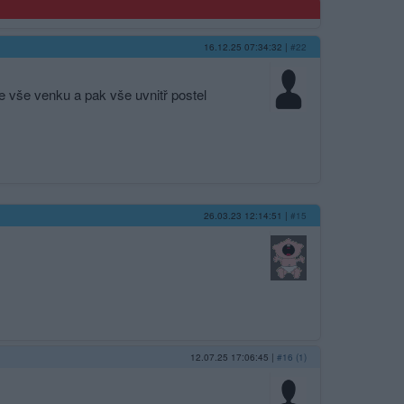
16.12.25 07:34:32
|
#22
 vše venku a pak vše uvnitř postel
26.03.23 12:14:51
|
#15
12.07.25 17:06:45
|
#16 (1)