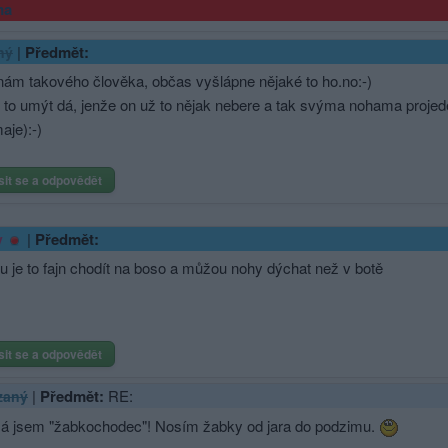
ma
|
Předmět:
ný
nám takového člověka, občas vyšlápne nějaké to ho.no:-)
to umýt dá, jenže on už to nějak nebere a tak svýma nohama projede
aje):-)
sit se a odpovědět
|
Předmět:
y
u je to fajn chodít na boso a můžou nohy dýchat než v botě
sit se a odpovědět
|
Předmět:
RE:
zaný
á jsem "žabkochodec"! Nosím žabky od jara do podzimu.