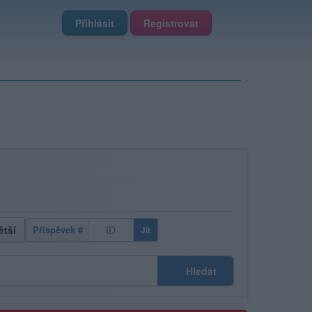
Přihlásit
Registrovat
ětší
Příspěvek #
Jít
Hledat