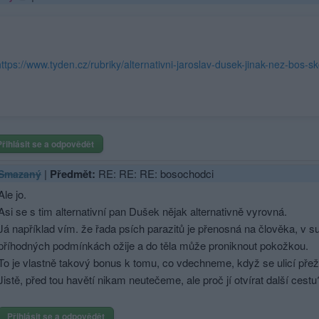
Přihlásit se a odpovědět
|
Předmět:
RE: RE: RE: bosochodci
Smazaný
Ale jo.
Asi se s tim alternativní pan Dušek nějak alternativně vyrovná.
Já například vím. že řada psích parazitů je přenosná na člověka, v 
příhodných podmínkách ožije a do těla může proniknout pokožkou.
To je vlastně takový bonus k tomu, co vdechneme, když se ulicí přež
Jistě, před tou havětí nikam neutečeme, ale proč jí otvírat další cestu
Přihlásit se a odpovědět