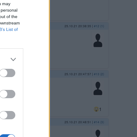
ou may
 personal
out of the
 downstream
25.10.21 20:38:35
|
#12 (1)
B’s List of
25.10.21 20:47:57
|
#13 (2)
td.
1
25.10.21 20:48:51
|
#14 (3)