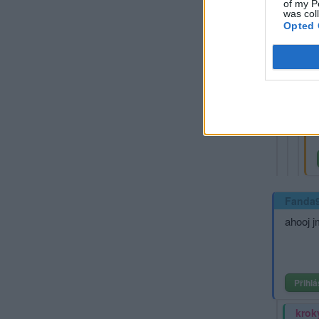
of my P
was col
Opted 
Fanda
ahooj j
Přihlá
krok