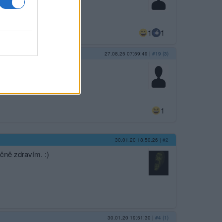
1
1
27.08.25 07:59:49
|
#19 (3)
1
30.01.20 18:50:26
|
#2
čně zdravím. :)
30.01.20 19:51:30
|
#4 (1)