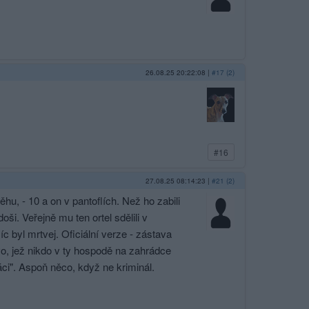
26.08.25 20:22:08
|
#17 (2)
#16
27.08.25 08:14:23
|
#21 (2)
hu, - 10 a on v pantoflích. Než ho zabili
i. Veřejně mu ten ortel sdělili v
 byl mrtvej. Oficiální verze - zástava
lovo, jež nikdo v ty hospodě na zahrádce
ci". Aspoň něco, když ne kriminál.