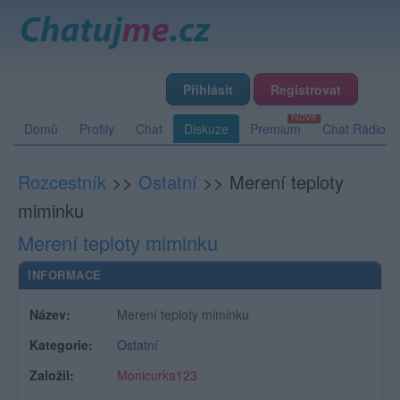
Přihlásit
Registrovat
Domů
Profily
Chat
Diskuze
Premium
Chat Rádio
Rozcestník
>>
Ostatní
>>
Merení teploty
miminku
Merení teploty miminku
INFORMACE
Název:
Merení teploty miminku
Kategorie:
Ostatní
Založil:
Monicurka123