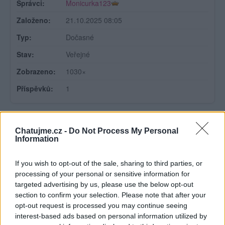
Správci:
Monicurka123
Založeno:
21.10.2025 08:05
Typ:
Dočasné
Stav:
Veřejné
Zobrazeno:
1030×
Příspěvků:
1
TOTO TÉMA SLEDUJÍ (
1
)
Chatujme.cz -
Do Not Process My Personal
Information
If you wish to opt-out of the sale, sharing to third parties, or
processing of your personal or sensitive information for
targeted advertising by us, please use the below opt-out
section to confirm your selection. Please note that after your
PŘEDMĚT DISKUZE:
opt-out request is processed you may continue seeing
Ahoj.jak mám merit teplotu miminku?
interest-based ads based on personal information utilized by