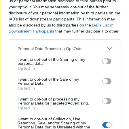
us or personal information disclosed to third parties prior to
your opt-out. You may separately opt-out of the further
Od nejstarších
Strom
Reset
Menší
disclosure of your personal information by third parties on the
Příspěvek #
Jít
IAB’s list of downstream participants. This information may
Větší
also be disclosed by us to third parties on the
IAB’s List of
Downstream Participants
that may further disclose it to other
Hledat
third parties.
Personal Data Processing Opt Outs
Reklama
I want to opt-out of the Sharing of my
personal data.
|
Předmět:
Merení teploty
Monicurka123
21.10.25 08:05:15
|
Opted In
miminku
#1
I want to opt-out of the Sale of my
Ahoj jak mám merit teplotu miminku?
Personal Data.
Opted In
I want to opt-out of processing my
Personal Data for Targeted Advertising.
Opted In
Přihlásit se a odpovědět
I want to opt-out of Collection, Use,
Retention, Sale, and/or Sharing of my
Personal Data that Is Unrelated with the