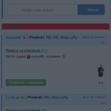
Hledat
Reklama
|
Předmět:
RE: RE: Ahoj LuRy
ttomasek
05.01.16 18:22:24
|
#11
Reakce na příspěvek
#10
Se ho zeptej
vysvětlí, rozebere :D
Přihlásit se a odpovědět
#10
|
Předmět:
RE: Ahoj LuRy
LuRy
05.01.16 17:32:41
|
#10
Reakce na příspěvek
#8