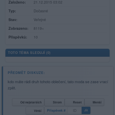
Založeno:
21.12.2015 03:02
Typ:
Dočasné
Stav:
Veřejné
Zobrazeno:
8119×
Příspěvků:
10
TOTO TÉMA SLEDUJÍ (
0
)
PŘEDMĚT DISKUZE:
kdo máte rádi druh tohoto oblečení, tato moda se zase vrací
zpět.
Od nejstarších
Strom
Reset
Menší
Příspěvek #
Jít
Větší