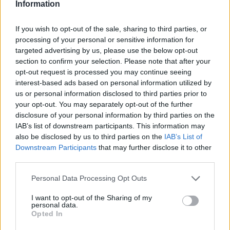
|
Předmět:
Ahoj LuRy
slavasak
04.01.16 23:38:41
|
Information
#8
rozeberem toto téma?
If you wish to opt-out of the sale, sharing to third parties, or
processing of your personal or sensitive information for
targeted advertising by us, please use the below opt-out
section to confirm your selection. Please note that after your
opt-out request is processed you may continue seeing
interest-based ads based on personal information utilized by
Přihlásit se a odpovědět
us or personal information disclosed to third parties prior to
your opt-out. You may separately opt-out of the further
|
Předmět:
RE: RE: RE: Tepláky
LuRy
22.12.15 03:05:10
|
disclosure of your personal information by third parties on the
na patu
IAB’s list of downstream participants. This information may
#7
also be disclosed by us to third parties on the
IAB’s List of
Reakce na příspěvek
#3
Downstream Participants
that may further disclose it to other
Jde o to ze nejake obleceni na patu neni rozhodne neco
third parties.
co by melo byt v kategorii "Srazy".
Presouvam to do kategorie "Ostatní"
Personal Data Processing Opt Outs
I want to opt-out of the Sharing of my
personal data.
Opted In