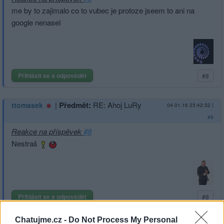
me by to zajimalo co to vubec je protoze jseem to ani na
google nenasel
Přihlásit se a odpovědět
#8
|
Předmět:
RE: Ahoj LuRy
ttomasek
04.01.16 23:42:32
|
#9
Reakce na příspěvek
#8
Nestraš
Přihlásit se a odpovědět
#8
Chatujme.cz -
Do Not Process My Personal