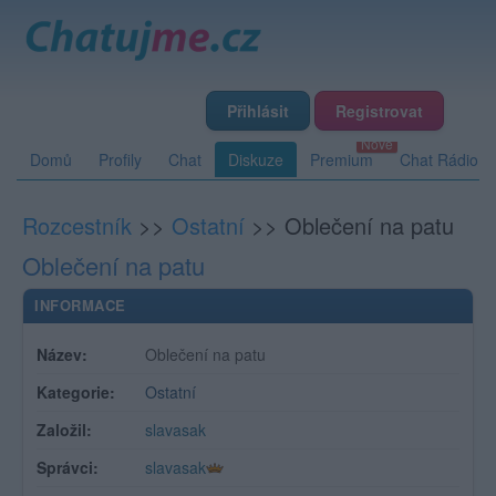
Přihlásit
Registrovat
Domů
Profily
Chat
Diskuze
Premium
Chat Rádio
Rozcestník
>>
Ostatní
>>
Oblečení na patu
Oblečení na patu
INFORMACE
Název:
Oblečení na patu
Kategorie:
Ostatní
Založil:
slavasak
Správci:
slavasak