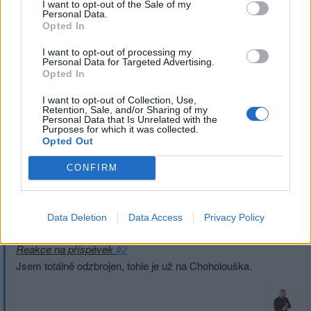
Přihlásit se a odpovědět
#3
I want to opt-out of the Sale of my
Personal Data.
Opted In
|
Předmět:
RE: RE: RE: Tepláky
LuRy
22.12.15 03:04:39
|
I want to opt-out of processing my
na patu
Personal Data for Targeted Advertising.
#6
Opted In
Reakce na příspěvek
#5
Ze me nebo z slavasaka ? :D
I want to opt-out of Collection, Use,
Retention, Sale, and/or Sharing of my
Personal Data that Is Unrelated with the
Purposes for which it was collected.
Opted Out
CONFIRM
Přihlásit se a odpovědět
#5
|
Předmět:
RE: RE: Tepláky na
ttomasek
21.12.15 22:51:48
|
Data Deletion
Data Access
Privacy Policy
patu
#5
Reakce na příspěvek
#2
Jsem totálně odzbrojen, tohle je už na Choholouška.