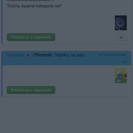
Trochu špatná kategorie ne?
Přihlásit se a odpovědět
#1
|
Předmět:
Tepláky na patu
slavasak
21.12.15 03:03:28
|
#1
Přihlásit se a odpovědět