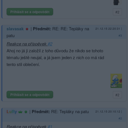
Přihlásit se a odpovědět
#2
|
Předmět:
RE: RE: Tepláky na
slavasak
21.12.15 22:20:31
|
patu
#3
Reakce na příspěvek
#2
Ahoj no já ji založil z toho důvodu že nikdo se tohoto
tématu ještě neujal, a já jsem jeden z nich co má rád
tento stil oblečení.
Přihlásit se a odpovědět
#2
|
Předmět:
RE: Tepláky na patu
LuRy
21.12.15 20:10:12
|
#2
Reakce na příspěvek
#1