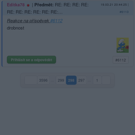
|
Předmět:
RE: RE: RE: RE:
Editka78
19.03.21 20:44:25
|
RE: RE: RE: RE: RE: RE:…
#6113
Reakce na příspěvek
#6112
drobnost
Přihlásit se a odpovědět
#6112
3596
…
299
298
297
…
1
(aktuální strana)