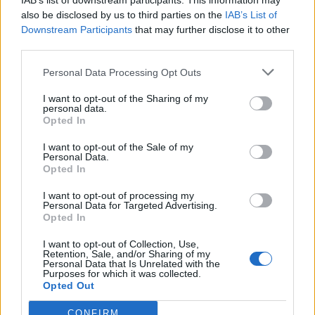
IAB’s list of downstream participants. This information may
Přihlásit se a odpovědět
also be disclosed by us to third parties on the
IAB’s List of
Downstream Participants
that may further disclose it to other
|
Předmět:
RE: RE: RE: RE: RE:
third parties.
Smazaný
20.03.21 02:07:42
|
RE: RE: RE: RE: RE:…
#6124
Personal Data Processing Opt Outs
Reakce na příspěvek
#6123
Eduard
I want to opt-out of the Sharing of my
personal data.
Opted In
I want to opt-out of the Sale of my
Personal Data.
Opted In
Přihlásit se a odpovědět
I want to opt-out of processing my
Personal Data for Targeted Advertising.
|
Předmět:
RE: RE: RE: RE: RE:
Smazaný
20.03.21 01:27:42
|
Opted In
RE: RE: RE: RE:…
#6123
I want to opt-out of Collection, Use,
Reakce na příspěvek
#6122
Retention, Sale, and/or Sharing of my
Personal Data that Is Unrelated with the
střed
Purposes for which it was collected.
Opted Out
CONFIRM