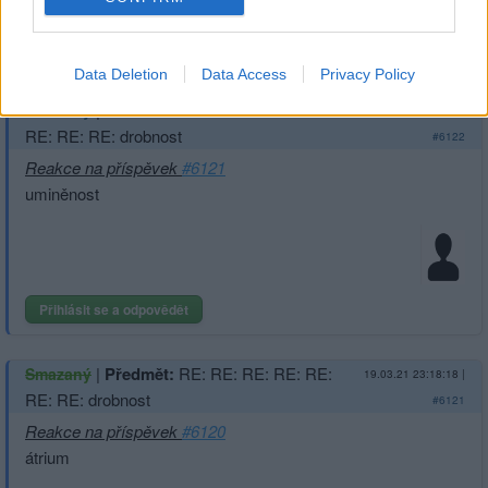
Přihlásit se a odpovědět
Data Deletion
Data Access
Privacy Policy
|
Předmět:
RE: RE: RE: RE: RE:
Smazaný
19.03.21 23:47:22
|
RE: RE: RE: drobnost
#6122
Reakce na příspěvek
#6121
uminěnost
Přihlásit se a odpovědět
|
Předmět:
RE: RE: RE: RE: RE:
Smazaný
19.03.21 23:18:18
|
RE: RE: drobnost
#6121
Reakce na příspěvek
#6120
átrium