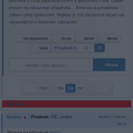
písmena a vždy podstatné jméno v jednotném čísle. Dbejte
prosím na návaznost příspěvků… Krásnou a pohodovou
zábavu přejí správcové. Nejlépe je mít nastavené řazení od
nejnovějších v časovém zobrazení
Od nejstarších
Strom
Reset
Menší
Příspěvek #
Jít
Větší
Hledat
3596
…
299
298
297
…
1
(aktuální strana)
Reklama
|
Předmět:
RE: umění
Stratos
20.03.21 14:02:26
|
#6132
Reakce na příspěvek
#6131