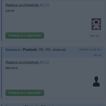
Reakce na příspěvek
#6116
země
Přihlásit se a odpovědět
#6116
|
Předmět:
RE: RE: drobnost
Smazaný
19.03.21 21:24:12
|
#6116
Reakce na příspěvek
#6115
diecéze
Přihlásit se a odpovědět