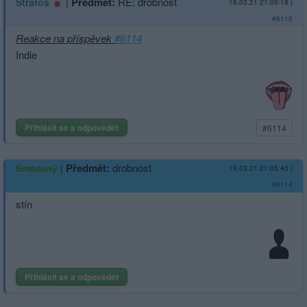
|
Předmět:
RE: drobnost
Stratos
19.03.21 21:09:18
|
#6115
Reakce na příspěvek
#6114
Indie
Přihlásit se a odpovědět
#6114
|
Předmět:
drobnost
Smazaný
19.03.21 21:05:43
|
#6114
stín
Přihlásit se a odpovědět