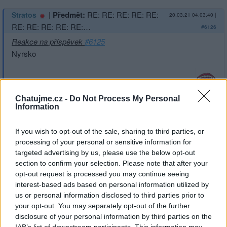
|
Předmět:
RE: RE: RE: RE: RE:
Stratos
20.03.21 04:03:40
|
RE: RE: RE: RE: RE:…
#6126
Reakce na příspěvek
#6125
Nyrsko
Chatujme.cz -
Do Not Process My Personal
Information
Přihlásit se a odpovědět
#6125
If you wish to opt-out of the sale, sharing to third parties, or
|
Předmět:
RE: RE: RE: RE: RE:
Smazaný
20.03.21 02:55:04
|
processing of your personal or sensitive information for
RE: RE: RE: RE: RE:…
#6125
targeted advertising by us, please use the below opt-out
Reakce na příspěvek
#6124
section to confirm your selection. Please note that after your
opt-out request is processed you may continue seeing
Ardeny
interest-based ads based on personal information utilized by
us or personal information disclosed to third parties prior to
your opt-out. You may separately opt-out of the further
disclosure of your personal information by third parties on the