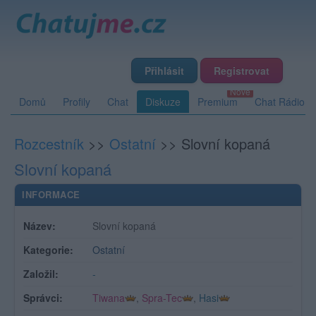
Přihlásit
Registrovat
Domů
Profily
Chat
Diskuze
Premium
Chat Rádio
Rozcestník
>>
Ostatní
>>
Slovní kopaná
Slovní kopaná
INFORMACE
Název:
Slovní kopaná
Kategorie:
Ostatní
Založil:
-
Správci:
Tiwana
,
Spra-Tec
,
Hasi