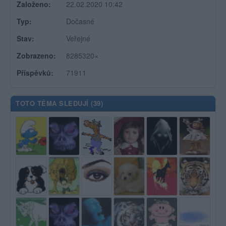
Založeno:
22.02.2020 10:42
Typ:
Dočasné
Stav:
Veřejné
Zobrazeno:
8285320×
Příspěvků:
71911
TOTO TÉMA SLEDUJÍ (
39
)