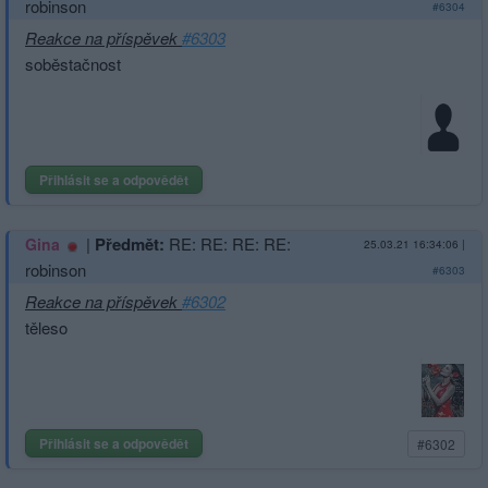
robinson
#6304
Reakce na příspěvek
#6303
soběstačnost
Přihlásit se a odpovědět
|
Předmět:
RE: RE: RE: RE:
Gina
25.03.21 16:34:06
|
robinson
#6303
Reakce na příspěvek
#6302
těleso
Přihlásit se a odpovědět
#6302