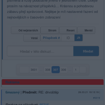
písmena a vždy podstatné jméno v jednotném čísle. Dbejte
prosím na návaznost příspěvků… Krásnou a pohodovou
zábavu přejí správcové. Nejlépe je mít nastavené řazení od
nejnovějších v časovém zobrazení
Od nejstarších
Strom
Reset
Menší
Příspěvek #
Jít
Větší
Hledat
3601
…
308
307
306
…
1
(aktuální strana)
Reklama
|
Předmět:
RE: drvoštěp
Smazaný
26.03.21 19:13:19
|
#6319
Reakce na příspěvek
#6316