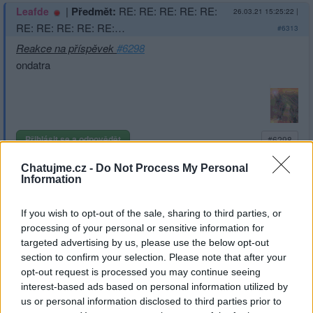
|
Předmět:
RE: RE: RE: RE: RE:
Leafde
26.03.21 15:25:22
|
RE: RE: RE: RE: RE:…
#6313
Reakce na příspěvek
#6298
ondatra
Přihlásit se a odpovědět
#6298
Chatujme.cz -
Do Not Process My Personal
Reklama
Information
|
Předmět:
RE: RE: RE: RE: RE:
Smazaný
26.03.21 13:57:44
|
If you wish to opt-out of the sale, sharing to third parties, or
RE: RE: RE: RE: RE:…
#6312
processing of your personal or sensitive information for
Reakce na příspěvek
#6311
targeted advertising by us, please use the below opt-out
topol
section to confirm your selection. Please note that after your
opt-out request is processed you may continue seeing
interest-based ads based on personal information utilized by
us or personal information disclosed to third parties prior to