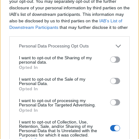
your opt-out. You may separately opt-out of the further
Přihlásit se a odpovědět
disclosure of your personal information by third parties on the
IAB’s list of downstream participants. This information may
also be disclosed by us to third parties on the
IAB’s List of
|
Předmět:
RE: RE: RE: RE: RE:
Gina
26.03.21 09:54:48
|
Downstream Participants
that may further disclose it to other
RE: RE: RE: RE: RE:…
#6311
third parties.
Reakce na příspěvek
#6310
Personal Data Processing Opt Outs
šapitó
I want to opt-out of the Sharing of my
personal data.
Opted In
I want to opt-out of the Sale of my
Přihlásit se a odpovědět
#6310
Personal Data.
Opted In
|
Předmět:
RE: RE: RE: RE: RE:
Smazaný
26.03.21 09:19:14
|
I want to opt-out of processing my
Personal Data for Targeted Advertising.
RE: RE: RE: RE: RE:…
#6310
Opted In
Reakce na příspěvek
#6309
I want to opt-out of Collection, Use,
Nataša
Retention, Sale, and/or Sharing of my
Personal Data that Is Unrelated with the
Purposes for which it was collected.