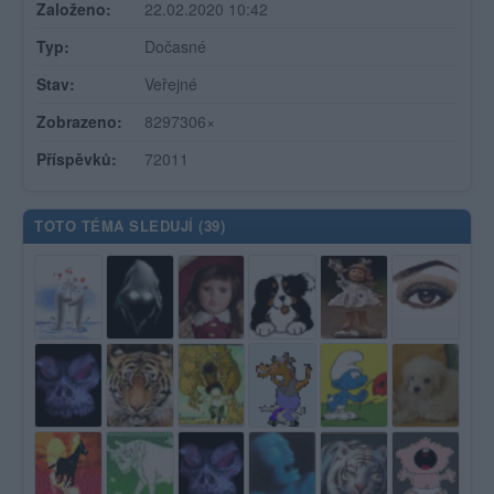
Založeno:
22.02.2020 10:42
Typ:
Dočasné
Stav:
Veřejné
Zobrazeno:
8297306×
Příspěvků:
72011
TOTO TÉMA SLEDUJÍ (
39
)