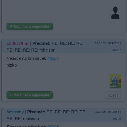
Přihlásit se a odpovědět
|
Předmět:
RE: RE: RE: RE:
Editka78
25.03.21 19:42:35
|
RE: RE: RE: RE: robinson
#6307
Reakce na příspěvek
#6306
nízko
Přihlásit se a odpovědět
#6306
|
Předmět:
RE: RE: RE: RE: RE:
Smazaný
25.03.21 19:26:51
|
RE: RE: robinson
#6306
Reakce na příspěvek
#6305