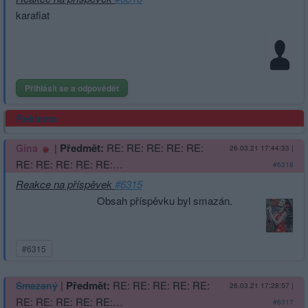
karafiat
Přihlásit se a odpovědět
Reklama
|
Předmět:
RE: RE: RE: RE: RE:
Gina
26.03.21 17:44:33
|
RE: RE: RE: RE: RE:…
#6318
Reakce na příspěvek
#6315
Obsah příspěvku byl smazán.
#6315
|
Předmět:
RE: RE: RE: RE: RE:
Smazaný
26.03.21 17:28:57
|
RE: RE: RE: RE: RE:…
#6317