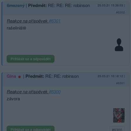
|
Předmět:
RE: RE: RE: robinson
Smazaný
25.03.21 15:36:03
|
#6302
Reakce na příspěvek
#6301
rašeliniště
Přihlásit se a odpovědět
|
Předmět:
RE: RE: robinson
Gina
25.03.21 10:18:12
|
#6301
Reakce na příspěvek
#6300
závora
Přihlásit se a odpovědět
#6300