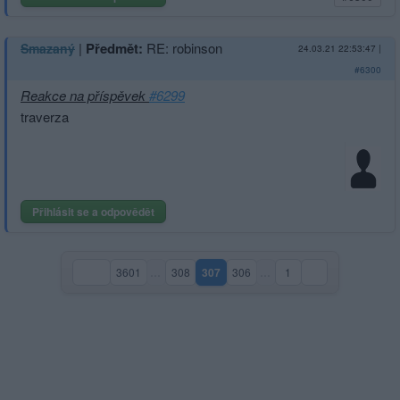
|
Předmět:
RE: robinson
Smazaný
24.03.21 22:53:47
|
#6300
Reakce na příspěvek
#6299
traverza
Přihlásit se a odpovědět
3601
…
308
307
306
…
1
(aktuální strana)