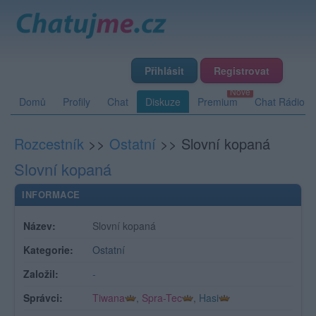
Přihlásit
Registrovat
Domů
Profily
Chat
Diskuze
Premium
Chat Rádio
Rozcestník
>>
Ostatní
>>
Slovní kopaná
Slovní kopaná
INFORMACE
Název:
Slovní kopaná
Kategorie:
Ostatní
Založil:
-
Správci:
Tiwana
,
Spra-Tec
,
Hasi