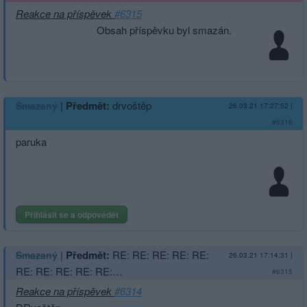
Reakce na příspěvek
#6315
Obsah příspěvku byl smazán.
|
Předmět:
drvoštěp
Smazaný
26.03.21 17:27:52
|
#6316
paruka
Přihlásit se a odpovědět
|
Předmět:
RE: RE: RE: RE: RE:
Smazaný
26.03.21 17:14:31
|
RE: RE: RE: RE: RE:…
#6315
Reakce na příspěvek
#6314