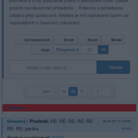
písmena a vždy podstatné jméno v jednotném čísle. Dbejte
prosím na návaznost příspěvků… Krásnou a pohodovou
zábavu přejí správcové. Nejlépe je mít nastavené řazení od
nejnovějších v časovém zobrazení
Od nejstarších
Strom
Reset
Menší
Příspěvek #
Jít
Větší
Hledat
3601
…
79
78
77
…
1
(aktuální strana)
Reklama
|
Předmět:
RE: RE: RE: RE: RE:
Smazaný
29.05.20 17:15:06
|
RE: RE: panika
#1663
Reakce na příspěvek
#1662