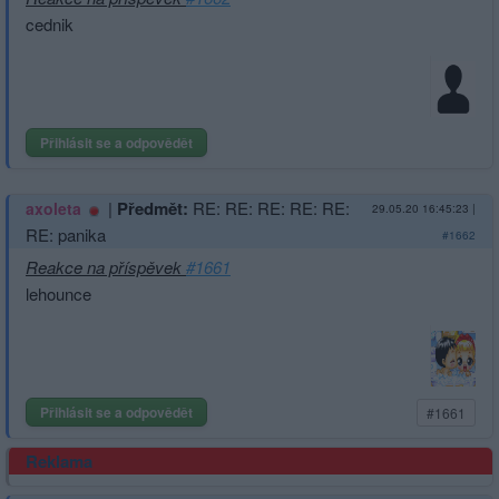
cednik
Přihlásit se a odpovědět
|
Předmět:
RE: RE: RE: RE: RE:
axoleta
29.05.20 16:45:23
|
RE: panika
#1662
Reakce na příspěvek
#1661
lehounce
Přihlásit se a odpovědět
#1661
Reklama