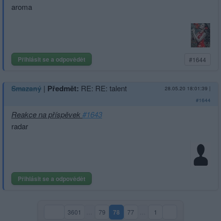
aroma
Přihlásit se a odpovědět
#1644
|
Předmět:
RE: RE: talent
Smazaný
28.05.20 18:01:39
|
#1644
Reakce na příspěvek
#1643
radar
Přihlásit se a odpovědět
3601
…
79
78
77
…
1
(aktuální strana)