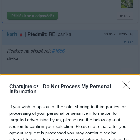
Přihlásit se a odpovědět
#1657
|
Předmět:
RE: panika
karl1
29.05.20 13:35:04
|
#1657
Reakce na příspěvek
#1656
dívka
Chatujme.cz -
Do Not Process My Personal
Přihlásit se a odpovědět
#1656
Information
If you wish to opt-out of the sale, sharing to third parties, or
|
Předmět:
panika
Smazaný
29.05.20 12:44:26
|
processing of your personal or sensitive information for
#1656
targeted advertising by us, please use the below opt-out
kapradi
section to confirm your selection. Please note that after your
opt-out request is processed you may continue seeing
interest-based ads based on personal information utilized by