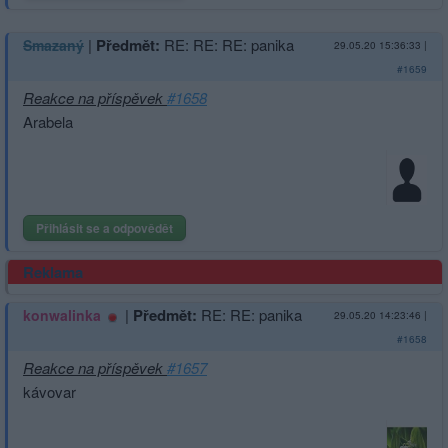
|
Předmět:
RE: RE: RE: panika
Smazaný
29.05.20 15:36:33
|
#1659
Reakce na příspěvek
#1658
Arabela
Přihlásit se a odpovědět
Reklama
|
Předmět:
RE: RE: panika
konwalinka
29.05.20 14:23:46
|
#1658
Reakce na příspěvek
#1657
kávovar