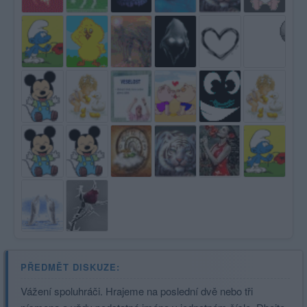
PŘEDMĚT DISKUZE:
Vážení spoluhráči. Hrajeme na poslední dvě nebo tři