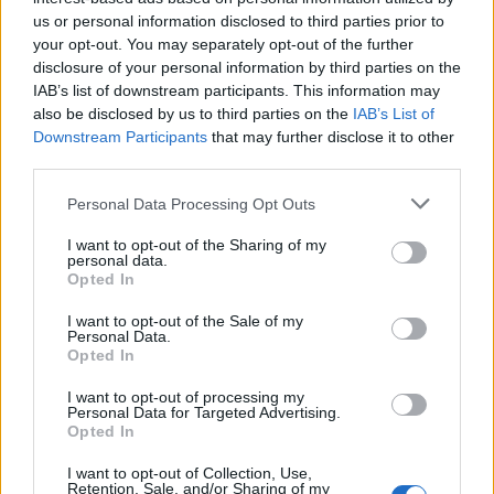
us or personal information disclosed to third parties prior to
your opt-out. You may separately opt-out of the further
disclosure of your personal information by third parties on the
Přihlásit se a odpovědět
IAB’s list of downstream participants. This information may
also be disclosed by us to third parties on the
IAB’s List of
|
Předmět:
RE: RE: RE: RE: RE:
axoleta
29.05.20 12:29:32
|
Downstream Participants
that may further disclose it to other
RE: RE: RE: RE: RE:…
third parties.
#1655
Reakce na příspěvek
#1654
Personal Data Processing Opt Outs
panika
I want to opt-out of the Sharing of my
personal data.
Opted In
I want to opt-out of the Sale of my
Přihlásit se a odpovědět
#1654
Personal Data.
Opted In
I want to opt-out of processing my
|
Předmět:
RE: RE: RE: RE: RE:
Gina
29.05.20 09:55:15
|
Personal Data for Targeted Advertising.
RE: RE: RE: RE: RE:…
#1654
Opted In
Reakce na příspěvek
#1653
I want to opt-out of Collection, Use,
evropa
Retention, Sale, and/or Sharing of my