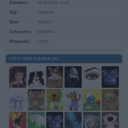
Založeno:
22.02.2020 10:42
Typ:
Dočasné
Stav:
Veřejné
Zobrazeno:
8296950×
Příspěvků:
72010
TOTO TÉMA SLEDUJÍ (
39
)