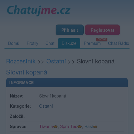
Přihlásit
Registrovat
Domů
Profily
Chat
Diskuze
Premium
Chat Rádio
Rozcestník
>>
Ostatní
>>
Slovní kopaná
Slovní kopaná
INFORMACE
Název:
Slovní kopaná
Kategorie:
Ostatní
Založil:
-
Správci:
Tiwana
,
Spra-Tec
,
Hasi