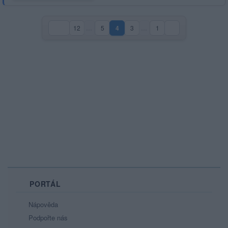
12
…
5
4
3
…
1
(aktuální strana)
PORTÁL
Nápověda
Podpořte nás