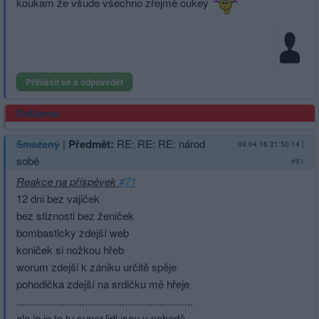
koukam že všude všechno zřejmě oukey
Přihlásit se a odpovědět
Reklama
|
Předmět:
RE: RE: RE: národ
Smazaný
09.04.16 21:50:14
|
sobě
#81
Reakce na příspěvek
#71
12 dni bez vajiček
bez stiznosti bez ženiček
bombasticky zdejší web
koniček si nožkou hřeb
worum zdejši k zániku určitě spěje
pohodička zdejší na srdičku mě hřeje
.............­.............­.............­.............­..........
ale jo je to tu super,lidi jsou v pohodě