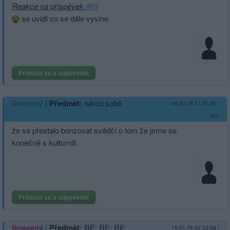
Reakce na příspěvek
#69
se uvidí co se dále vyvine
Přihlásit se a odpovědět
|
Předmět:
národ sobě
Smazaný
04.02.16 11:21:50
|
#69
že se přestalo bonzovat svědčí o tom že jsme se
konečně s kulturnili.
Přihlásit se a odpovědět
|
Předmět:
RE: RE: RE:
Smazaný
15.01.16 22:23:06
|