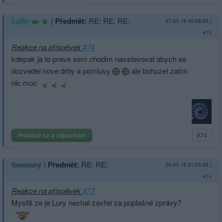
|
Předmět:
RE: RE: RE:
LuRy
27.03.16 00:08:55
|
#75
Reakce na příspěvek
#74
kdepak ja to prave sem chodim navstevovat abych se
dozvedel nove drby a pomluvy
ale bohuzel zatim
nic moc
Přihlásit se a odpovědět
#74
|
Předmět:
RE: RE:
Smazaný
26.03.16 21:05:36
|
#74
Reakce na příspěvek
#73
Mysliš ze je Lury nechal zavřet za poplašné zprávy?