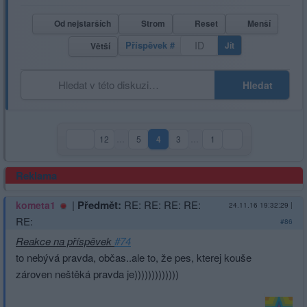
Od nejstarších
Strom
Reset
Menší
Příspěvek #
Jít
Větší
Hledat
12
…
5
4
3
…
1
(aktuální strana)
Reklama
|
Předmět:
RE: RE: RE: RE:
kometa1
24.11.16 19:32:29
|
RE:
#86
Reakce na příspěvek
#74
to nebývá pravda, občas..ale to, že pes, kterej kouše
zároven neštěká pravda je)))))))))))))