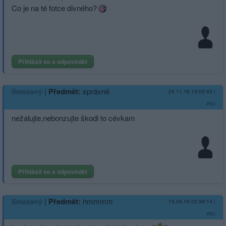
Co je na té fotce divného?
Přihlásit se a odpovědět
|
Předmět:
správně
Smazaný
24.11.16 13:02:43
|
#83
nežalujte,nebon­zujte škodi to cévkam
Přihlásit se a odpovědět
|
Předmět:
hmmmm
Smazaný
15.06.16 02:36:14
|
#82