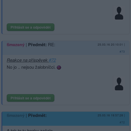
Přihlásit se a odpovědět
|
Předmět:
RE:
Smazaný
25.03.16 20:10:01
|
#73
Reakce na příspěvek
#72
No jo .. nejsou žalobníčci.
Přihlásit se a odpovědět
|
Předmět:
Smazaný
25.03.16 19:57:28
|
#72
A tak to tu hezky začalo,