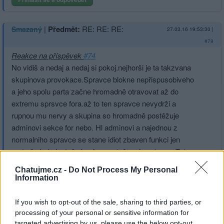
|
Předmět:
RE: RE: RE:
Smazaný
27.03.16 19:53:30
|
#79
Reakce na příspěvek
#74
No vidiš a nedaj a nedaj si pokoj.nejhorši je ta takzvana
skupinova provokace.Spravce blokne nepřispusobiveho
a jeho spolu parta začne hromadně otravovat až do
extremu sprsvce fora.až to ten spravce nevydrži a
rupnou mu nervy a skupina so hromadně postěžuje
adminovi sekce for nebo. Hl adminovi a najednou z
normalniho spravce se stane idiot zbaven funkci jen
proto že byl vlastně skupinou vytočen do extremu.Toto
se dělo na lidech a je to dost nebezpečny fenomen.
Chatujme.cz -
Do Not Process My Personal
Information
If you wish to opt-out of the sale, sharing to third parties, or
processing of your personal or sensitive information for
Přihlásit se a odpovědět
targeted advertising by us, please use the below opt-out