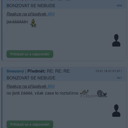
BONZOVAT SE NEBUDE
#68
Reakce na příspěvek
#64
jasáááááán
Přihlásit se a odpovědět
|
Předmět:
RE: RE: RE:
Smazaný
15.01.16 21:01:27
|
BONZOVAT SE NEBUDE
#67
Reakce na příspěvek
#64
no jistě žéééé, však zase to roztočime
Přihlásit se a odpovědět