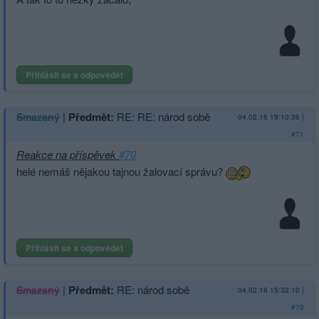
Přihlásit se a odpovědět
|
Předmět:
RE: RE: národ sobě
Smazaný
04.02.16 19:10:36
|
#71
Reakce na příspěvek
#70
helé nemáš nějakou tajnou žalovací správu?
Přihlásit se a odpovědět
|
Předmět:
RE: národ sobě
Smazaný
04.02.16 15:32:10
|
#70