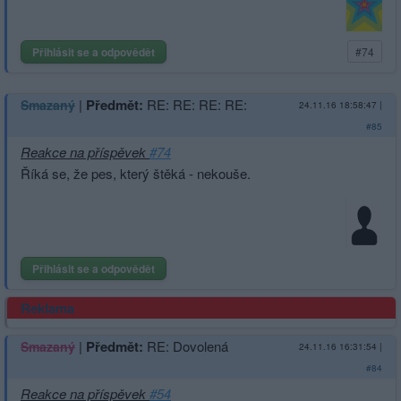
Přihlásit se a odpovědět
#74
|
Předmět:
RE: RE: RE: RE:
Smazaný
24.11.16 18:58:47
|
#85
Reakce na příspěvek
#74
Říká se, že pes, který štěká - nekouše.
Přihlásit se a odpovědět
Reklama
|
Předmět:
RE: Dovolená
Smazaný
24.11.16 16:31:54
|
#84
Reakce na příspěvek
#54