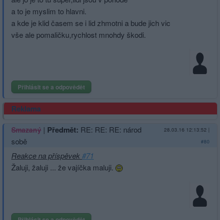
a to je myslim to hlavni.
a kde je klid časem se i lid zhmotni a bude jich vic
vše ale pomaličku,rychlost mnohdy škodi.
Přihlásit se a odpovědět
Reklama
|
Předmět:
RE: RE: RE: národ
Smazaný
28.03.16 12:13:52
|
sobě
#80
Reakce na příspěvek
#71
Žaluji, žaluji ... že vajíčka maluji.
Přihlásit se a odpovědět