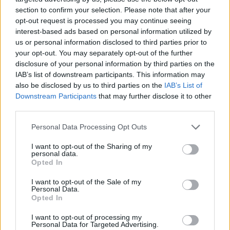
section to confirm your selection. Please note that after your
opt-out request is processed you may continue seeing
|
Předmět:
RE:
Smazaný
27.03.16 18:56:59
|
interest-based ads based on personal information utilized by
#78
us or personal information disclosed to third parties prior to
Reakce na příspěvek
#26
your opt-out. You may separately opt-out of the further
breberko třeba se ti povede se zakousnout do něčeho
disclosure of your personal information by third parties on the
hezkýho hi hi
IAB’s list of downstream participants. This information may
also be disclosed by us to third parties on the
IAB’s List of
Downstream Participants
that may further disclose it to other
third parties.
Personal Data Processing Opt Outs
Přihlásit se a odpovědět
I want to opt-out of the Sharing of my
personal data.
|
Předmět:
RE: RE: RE:
LuRy
27.03.16 18:41:26
|
Opted In
#77
I want to opt-out of the Sale of my
Reakce na příspěvek
#74
Personal Data.
kez by to tak doopravdy bylo
zrovna dnes nam prisel
Opted In
krasny mailik s vyhruzkou smerovanou na jednoho
I want to opt-out of processing my
clena rodiny (adresáta) za to ze jsme udelili ponekolikate
Personal Data for Targeted Advertising.