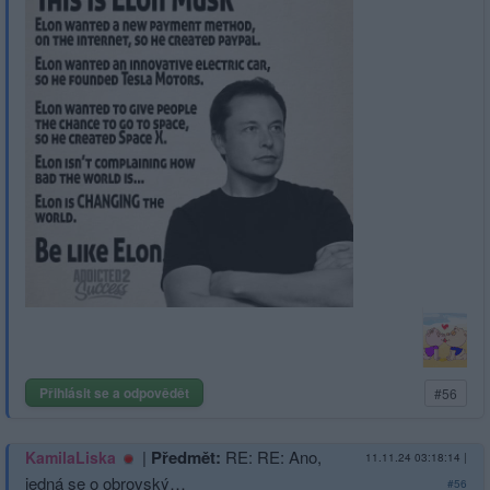
Přihlásit se a odpovědět
#56
|
Předmět:
RE: RE: Ano,
KamilaLiska
11.11.24 03:18:14
|
jedná se o obrovský…
#56