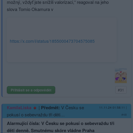
možný, vždyť jste snížili valorizaci,“ reagoval na jeho
slova Tomio Okamura v
https://x.com/i/status/1855000473704575085
Přihlásit se a odpovědět
#31
|
Předmět:
V Česku se
KamilaLiska
11.11.24 01:58:11
|
pokusí o sebevraždu tři děti…
#48
Alarmující čísla: V Česku se pokusí o sebevraždu tři
děti denně. Smutnému skóre vládne Praha