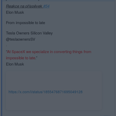
Reakce na příspěvek
#54
Elon Musk
From impossible to late
Tesla Owners Silicon Valley
@teslaownersSV
·
“
At SpaceX we specialize in converting things from
impossible to late
.”
Elon Musk
https://x.com/i/status/1855476871695049128