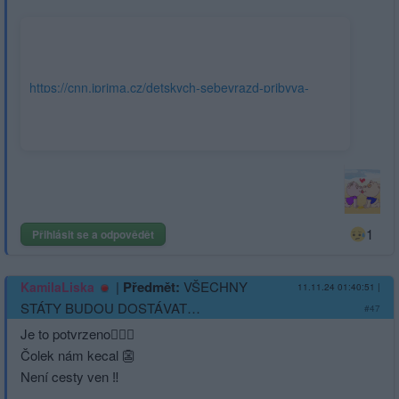
https://cnn.iprima.cz/detskych-sebevrazd-pribyva-
nejkritictejsi-situace-je-v-praze-metropole-slibuje-
zmeny-452952
1
Přihlásit se a odpovědět
|
Předmět:
VŠECHNY
KamilaLiska
11.11.24 01:40:51
|
STÁTY BUDOU DOSTÁVAT…
#47
Je to potvrzeno🤦🏻‍♂️
Čolek nám kecal 👺
Není cesty ven ‼️