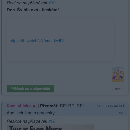
Reakce na příspěvek
#39
Doc. Švihlíková - tleskám!
https://fb.watch/vN9md_lwdB/
Přihlásit se a odpovědět
#39
|
Předmět:
RE: RE: RE:
KamilaLiska
11.11.24 03:23:45
|
Ano, jedná se o obrovský…
#57
Reakce na příspěvek
#56