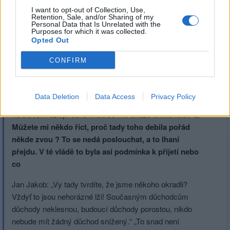
I want to opt-out of Collection, Use,
Retention, Sale, and/or Sharing of my
Personal Data that Is Unrelated with the
Purposes for which it was collected.
Opted Out
Přihlásit se a odpovědět
#49
CONFIRM
|
Předmět:
RE: RE: RE:
KamilaLiska
11.11.24 02:14:18
|
#49
Data Deletion
Data Access
Privacy Policy
Reakce na příspěvek
#31
To člověk rozlepí oči a hned se mu ukáže tenhle idiot. 🤦
Můžete mi někdo říct, proč tady toho debila pořád
někde zvou ? To se nedá poslouchat, a to lhaní
přejdu. V té vládě to byla asi podmínka k přijetí nebo
co
Jan Jakob: „Vy tady tvrdíte, že jsme někoho okradli?
Vždyť to jsou nehorázné lži! Současným důchodcům
důchody neklesnou, budoucí důchody porostou, nikdo
nebude mít žádný důchod snížený.“ „To snad není