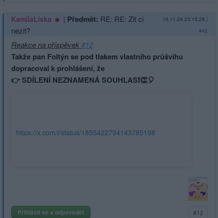
|
Předmět:
RE: RE: Zit ci
KamilaLiska
10.11.24 23:15:28
|
nezit?
#42
Reakce na příspěvek
#12
Takže pan Foltýn se pod tlakem vlastního průšvihu
dopracoval k prohlášení, že
👉 SDÍLENÍ NEZNAMENÁ SOUHLAS❗️👏🎈
https://x.com/i/status/1855422794143785198
Přihlásit se a odpovědět
#12