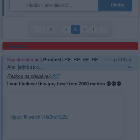
Hledat
9
…
4
3
2
1
(aktuální strana)
Reklama
|
Předmět:
RE: RE: RE: RE:
KamilaLiska
11.11.24 03:54:03
|
Ano, jedná se o…
#60
Reakce na příspěvek
#57
I can't believe this guy flew from 2000 meters 😨😨😨
https://fb.watch/vNaBr9KQZs/