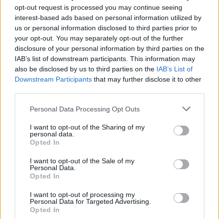
opt-out request is processed you may continue seeing
interest-based ads based on personal information utilized by
us or personal information disclosed to third parties prior to
your opt-out. You may separately opt-out of the further
disclosure of your personal information by third parties on the
Přihlásit se a odpovědět
#45
IAB’s list of downstream participants. This information may
also be disclosed by us to third parties on the
IAB’s List of
|
Předmět:
RE: RE: RE: RE:
KamilaLiska
Downstream Participants
that may further disclose it to other
11.11.24 02:34:26
|
third parties.
#50
Reakce na příspěvek
#49
Personal Data Processing Opt Outs
Ještě horší, než se odborníci báli. Dětí se může
narodit nejméně v historii
I want to opt-out of the Sharing of my
personal data.
Opted In
I want to opt-out of the Sale of my
Personal Data.
Opted In
https://www.seznamzpravy.cz/clanek/domaci-zivot-v-
cesku-letos-se-muze-narodit-nejmene-deti-v-historii-
I want to opt-out of processing my
problem-je-to-z-mnoha-duvodu-263093
Personal Data for Targeted Advertising.
Opted In