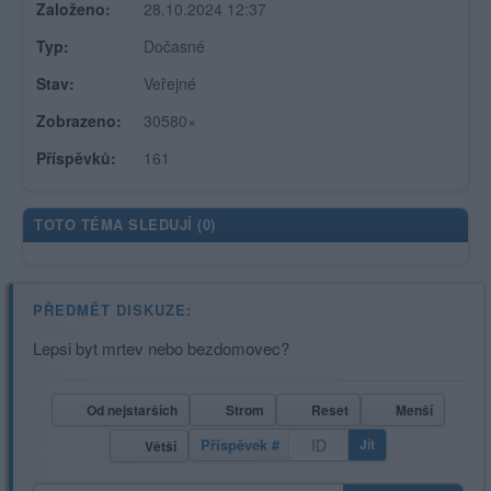
Založeno:
28.10.2024 12:37
Typ:
Dočasné
Stav:
Veřejné
Zobrazeno:
30580×
Příspěvků:
161
TOTO TÉMA SLEDUJÍ (
0
)
PŘEDMĚT DISKUZE:
Lepsi byt mrtev nebo bezdomovec?
Od nejstarších
Strom
Reset
Menší
Příspěvek #
Jít
Větší