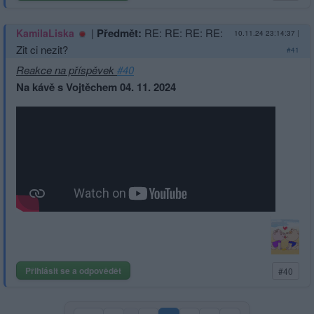
|
Předmět:
RE: RE: RE: RE:
KamilaLiska
10.11.24 23:14:37
|
Zit ci nezit?
#41
Reakce na příspěvek
#40
Na kávě s Vojtěchem 04. 11. 2024
Přihlásit se a odpovědět
#40