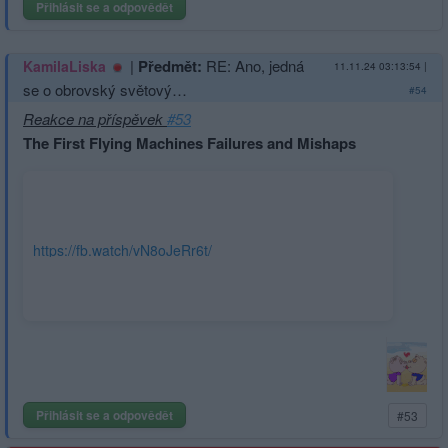
Přihlásit se a odpovědět
|
Předmět:
RE: Ano, jedná
KamilaLiska
11.11.24 03:13:54
|
se o obrovský světový…
#54
Reakce na příspěvek
#53
The First Flying Machines Failures and Mishaps
https://fb.watch/vN8oJeRr6t/
Přihlásit se a odpovědět
#53