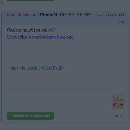
|
Předmět:
RE: RE: RE: RE:
KamilaLiska
10.11.24 23:57:56
|
#46
Reakce na příspěvek
#37
Medvědice s medvídětem horolezci.
https://fb.watch/vMYIJ0TXBB/
Přihlásit se a odpovědět
#37