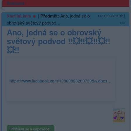
Reklama
|
Předmět:
Ano, jedná se o
KamilaLiska
11.11.24 03:11:42
|
obrovský světový podvod…
#53
Ano, jedná se o obrovský
světový podvod ‼️💥‼️💥‼️💥‼️
💥‼️
https://www.facebook.com/100000232007395/videos/1346401092753334
Přihlásit se a odpovědět