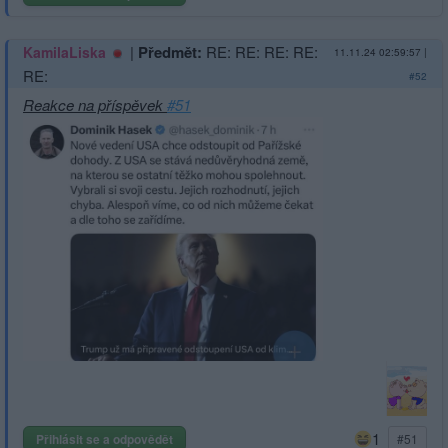
|
Předmět:
RE: RE: RE: RE:
KamilaLiska
11.11.24 02:59:57
|
RE:
#52
Reakce na příspěvek
#51
1
Přihlásit se a odpovědět
#51