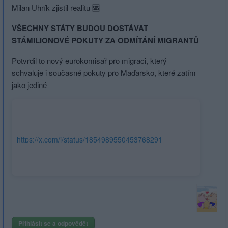
Milan Uhrík zjistil realitu 🆘
VŠECHNY STÁTY BUDOU DOSTÁVAT
STÁMILIONOVÉ POKUTY ZA ODMÍTÁNÍ MIGRANTŮ
Potvrdil to nový eurokomisař pro migraci, který
schvaluje i současné pokuty pro Maďarsko, které zatím
jako jediné
https://x.com/i/status/1854989550453768291
Přihlásit se a odpovědět