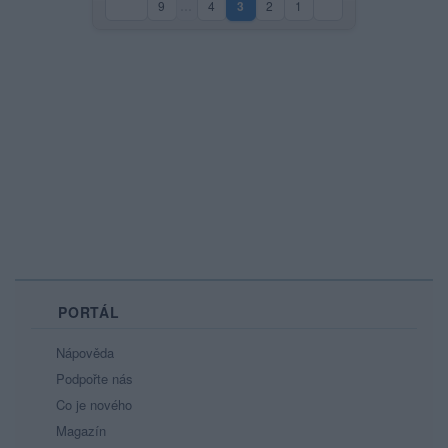
9
…
4
3
2
1
(aktuální strana)
PORTÁL
Nápověda
Podpořte nás
Co je nového
Magazín