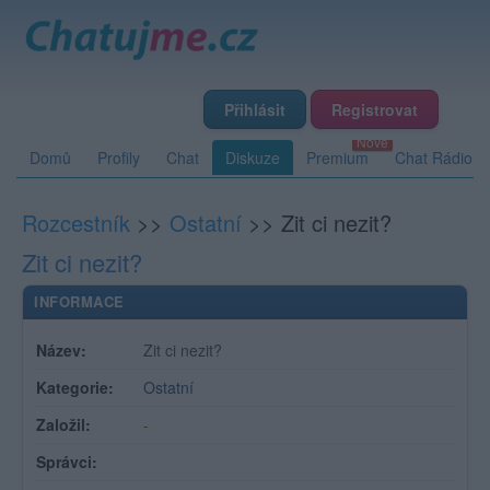
Přihlásit
Registrovat
Domů
Profily
Chat
Diskuze
Premium
Chat Rádio
Rozcestník
>>
Ostatní
>>
Zit ci nezit?
Zit ci nezit?
INFORMACE
Název:
Zit ci nezit?
Kategorie:
Ostatní
Založil:
-
Správci: