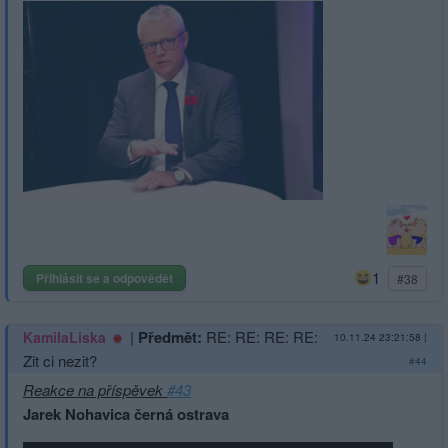
1
Přihlásit se a odpovědět
#38
|
Předmět:
RE: RE: RE: RE:
KamilaLiska
10.11.24 23:21:58
|
Zit ci nezit?
#44
Reakce na příspěvek
#43
Jarek Nohavica černá ostrava