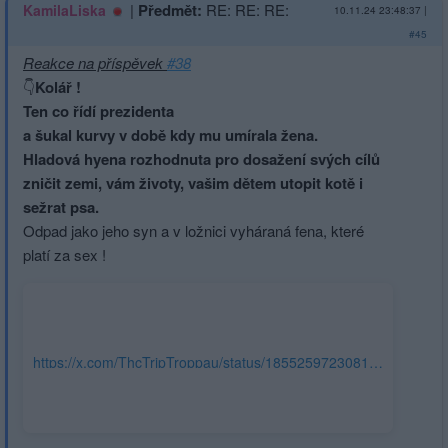
|
Předmět:
RE: RE: RE:
KamilaLiska
10.11.24 23:48:37
|
#45
Reakce na příspěvek
#38
👇
Kolář !
Ten co řídí prezidenta
a šukal kurvy v době kdy mu umírala žena.
Hladová hyena rozhodnuta pro dosažení svých cílů
zničit zemi, vám životy, vašim dětem utopit kotě i
sežrat psa.
Odpad jako jeho syn a v ložnici vyháraná fena, které
platí za sex !
https://x.com/ThcTripTroppau/status/1855259723081118146