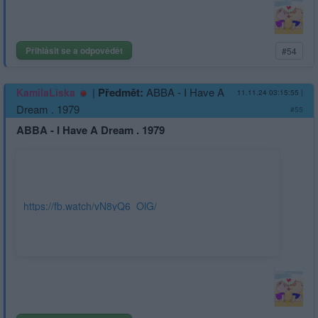
Přihlásit se a odpovědět
#54
|
Předmět:
ABBA - I Have A
KamilaLiska
11.11.24 03:15:55
|
Dream . 1979
#55
ABBA - I Have A Dream . 1979
https://fb.watch/vN8yQ6_OlG/