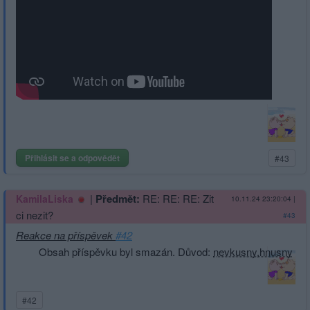
Přihlásit se a odpovědět
#43
|
Předmět:
RE: RE: RE: Zit
KamilaLiska
10.11.24 23:20:04
|
ci nezit?
#43
Reakce na příspěvek
#42
Obsah příspěvku byl smazán. Důvod:
nevkusny,hnusny
#42