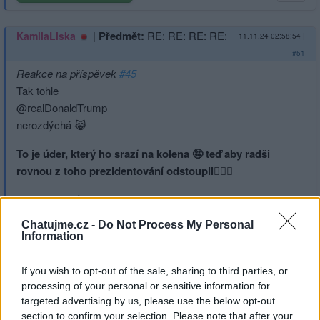
|
Předmět:
RE: RE: RE: RE:
KamilaLiska
11.11.24 02:58:54
|
#51
Reakce na příspěvek
#45
Tak tohle
@realDonaldTrump
nerozdýchá 😹
To je úder, který ho srazí na kolena 🤪 teď aby radši
rovnou z toho prezidentování odstoupil
🤦🏻‍♂️
Fakt mě baví tenhle ubožáček ukro šašek Gašek
Chatujme.cz -
Do Not Process My Personal
Information
If you wish to opt-out of the sale, sharing to third parties, or
https://x.com/pozorzmena/status/1855360433990914388
processing of your personal or sensitive information for
targeted advertising by us, please use the below opt-out
section to confirm your selection. Please note that after your