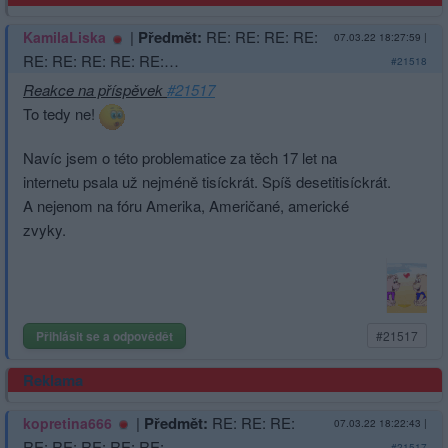
|
Předmět:
RE: RE: RE: RE:
KamilaLiska
07.03.22 18:27:59
|
RE: RE: RE: RE: RE:…
#21518
Reakce na příspěvek
#21517
To tedy ne!
Navíc jsem o této problematice za těch 17 let na
internetu psala už nejméně tisíckrát. Spíš desetitisíckrát.
A nejenom na fóru Amerika, Američané, americké
zvyky.
Přihlásit se a odpovědět
#21517
Reklama
|
Předmět:
RE: RE: RE:
kopretina666
07.03.22 18:22:43
|
RE: RE: RE: RE: RE:…
#21517