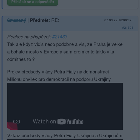
Přihlásit se a odpovědět
|
Předmět:
RE:
Smazaný
07.03.22 18:08:07
|
#21508
Reakce na příspěvek
#21483
Tak ale kdyz vidis neco podobne a vis, ze Praha je velke
a bohate mesto v Evrope a sam premier te takto vita
odmitnes to ?
Projev předsedy vlády Petra Fialy na demonstraci
Milionu chvilek pro demokracii na podporu Ukrajiny
Vzkaz předsedy vlády Petra Fialy Ukrajině a Ukrajincům