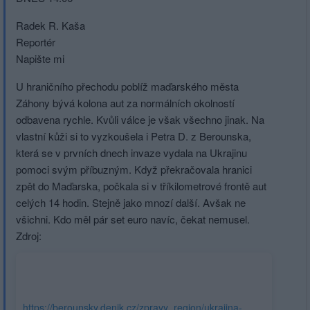
Radek R. Kaša
Reportér
Napište mi
U hraničního přechodu poblíž maďarského města
Záhony bývá kolona aut za normálních okolností
odbavena rychle. Kvůli válce je však všechno jinak. Na
vlastní kůži si to vyzkoušela i Petra D. z Berounska,
která se v prvních dnech invaze vydala na Ukrajinu
pomoci svým příbuzným. Když překračovala hranici
zpět do Maďarska, počkala si v tříkilometrové frontě aut
celých 14 hodin. Stejně jako mnozí další. Avšak ne
všichni. Kdo měl pár set euro navíc, čekat nemusel.
Zdroj:
https://berounsky.denik.cz/zpravy_region/ukrajina-