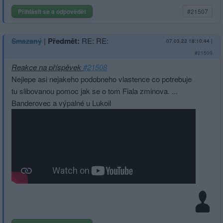
Přihlásit se a odpovědět
#21507
|
Předmět:
RE: RE:
Smazaný
07.03.22 18:10:44
|
#21509
Reakce na příspěvek
#21508
Nejlepe asi nejakeho podobneho vlastence co potrebuje
tu slibovanou pomoc jak se o tom Fiala zminova. ...
Banderovec a výpalné u Lukoil