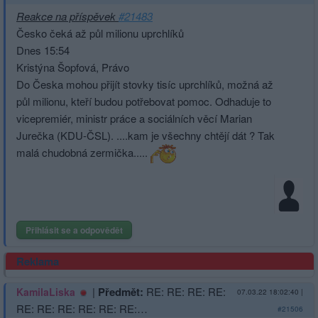
Reakce na příspěvek
#21483
Česko čeká až půl milionu uprchlíků
Dnes 15:54
Kristýna Šopfová, Právo
Do Česka mohou přijít stovky tisíc uprchlíků, možná až
půl milionu, kteří budou potřebovat pomoc. Odhaduje to
vicepremiér, ministr práce a sociálních věcí Marian
Jurečka (KDU-ČSL). ....kam je všechny chtějí dát ? Tak
malá chudobná zermička.....
Přihlásit se a odpovědět
Reklama
|
Předmět:
RE: RE: RE: RE:
KamilaLiska
07.03.22 18:02:40
|
RE: RE: RE: RE: RE: RE:…
#21506