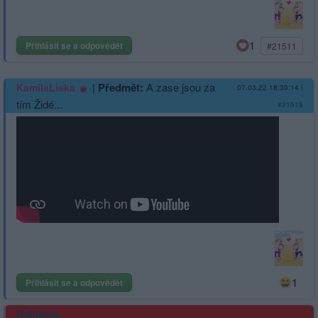
1
Přihlásit se a odpovědět
#21511
|
Předmět:
A zase jsou za
KamilaLiska
07.03.22 18:30:14
|
tím Židé...
#21519
1
Přihlásit se a odpovědět
Reklama