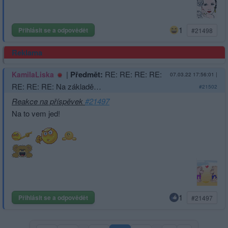
1
Přihlásit se a odpovědět
#21498
Reklama
|
Předmět:
RE: RE: RE: RE:
KamilaLiska
07.03.22 17:56:01
|
RE: RE: RE: Na základě…
#21502
Reakce na příspěvek
#21497
Na to vem jed!
1
Přihlásit se a odpovědět
#21497