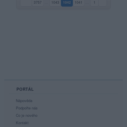
3757
…
1043
1042
1041
…
1
(aktuální strana)
PORTÁL
Nápověda
Podpořte nás
Co je nového
Kontakt