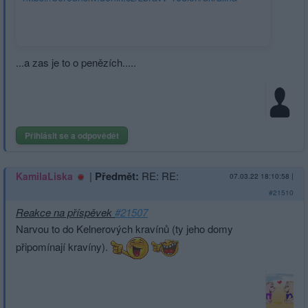
valka-bezenci-uprchlici-hranice-korupce-
20220307.html?
utm_source=www.seznam.cz&utm_medium=sekce-z-
internetu#dop_ab_variant=719500&dop_source_zone_name=hp
...a zas je to o penězích.....
202203071705&dop_id=15692041
Přihlásit se a odpovědět
|
Předmět:
RE: RE:
KamilaLiska
07.03.22 18:10:58
|
#21510
Reakce na příspěvek
#21507
Narvou to do Kelnerových kravínů (ty jeho domy
připomínají kravíny).