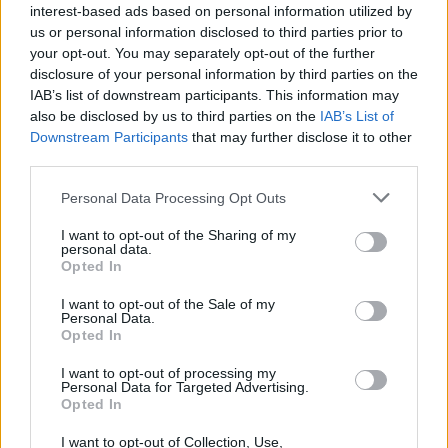
základě čeho...
interest-based ads based on personal information utilized by
#21514
us or personal information disclosed to third parties prior to
Reakce na příspěvek
#21513
your opt-out. You may separately opt-out of the further
disclosure of your personal information by third parties on the
IAB’s list of downstream participants. This information may
also be disclosed by us to third parties on the
IAB’s List of
Downstream Participants
that may further disclose it to other
Přihlásit se a odpovědět
#21513
third parties.
Personal Data Processing Opt Outs
|
Předmět:
RE: RE: Na
Mpohodar
07.03.22 18:18:38
|
základě čeho...
I want to opt-out of the Sharing of my
#21513
personal data.
Reakce na příspěvek
#21424
Opted In
Je to několik let zpět, co jsem psal, že EU je neskutečně
I want to opt-out of the Sale of my
hloupý spolek, vedený zkorumpovanými kolaboranty
Personal Data.
Opted In
jednotlivých zemí... a že si svět nakonec rozdělí mezi
sebe Rusko, USA, Čína... a něco málo nechají Indii...
I want to opt-out of processing my
možno...!!! EU všemi těmi dementními nařízeními...
Personal Data for Targeted Advertising.
Opted In
zákazy... a příkazy... neustálým napadáním Ruska...
vyhlašováním nějakých sankcí vůči Rusku snad každej
I want to opt-out of Collection, Use,