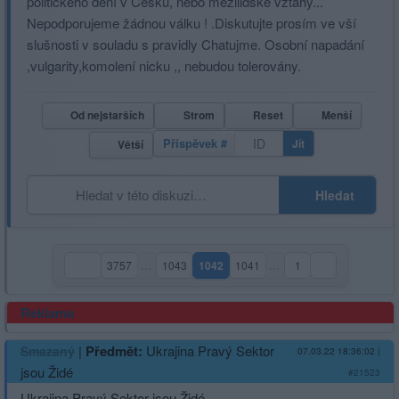
politického dění v Česku, nebo mezilidské vztahy...
Nepodporujeme žádnou válku ! .Diskutujte prosím ve vší
slušnosti v souladu s pravidly Chatujme. Osobní napadání
,vulgarity,komolení nicku ,, nebudou tolerovány.
Od nejstarších
Strom
Reset
Menší
Příspěvek #
Jít
Větší
Hledat
3757
…
1043
1042
1041
…
1
(aktuální strana)
Reklama
|
Předmět:
Ukrajina Pravý Sektor
Smazaný
07.03.22 18:36:02
|
jsou Židé
#21523
Ukrajina Pravý Sektor jsou Židé