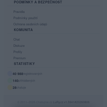
PODMÍNKY A BEZPEČNOST
Pravidla
Podmínky použití
Ochrana osobních údajů
KOMUNITA
Chat
Diskuze
Profily
Premium
STATISTIKY
40 988
registrovaných
140
přihlášených
28
chatuje
© 2011–2026 Chatujme.cz
LuRy.cz
v1.5941#20260806