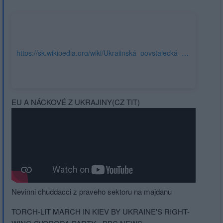
https://sk.wikipedia.org/wiki/Ukrajinská_povstalecká_armáda
EU A NÁCKOVÉ Z UKRAJINY(CZ TIT)
Nevinni chuddacci z praveho sektoru na majdanu
TORCH-LIT MARCH IN KIEV BY UKRAINE'S RIGHT-