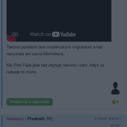
Takove poselstvi tem muslimskym migrantum snad
navyslala ani sama Merkelova.
Nic Petr Fiala jiste rad ubytuje nekoho i sam, kdyz uz
nebude to misto.
1
Přihlásit se a odpovědět
|
Předmět:
RE:
Smazaný
07.03.22 18:07:27
|
#21507