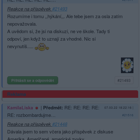
Reakce na příspěvek
#21493
Rozumíme i tomu ,,hýkání,,. Ale tebe jsem za osla zatím
nepovažovala.
A uvědom si, že jsi na diskuzi, ne ve škole. Tady ti
odpoví, jen když to uznají za vhodné. Nic si
nevynutíš.....
Přihlásit se a odpovědět
#21493
Reklama
|
Předmět:
RE: RE: RE: RE:
KamilaLiska
07.03.22 18:22:16
|
RE: rozbombardujme…
#21516
Reakce na příspěvek
#21448
Dávala jsem to sem včera jako příspěvek z diskuse
Amerika, Američané, americké zvyky.