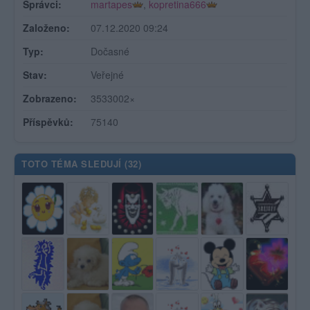
Správci:
martapes
,
kopretina666
Založeno:
07.12.2020 09:24
Typ:
Dočasné
Stav:
Veřejné
Zobrazeno:
3533002×
Příspěvků:
75140
TOTO TÉMA SLEDUJÍ (
32
)