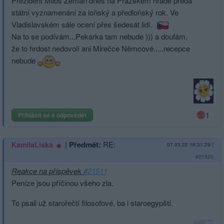
Prezident Miloš Zeman dnes na Pražském hradě předá
státní vyznamenání za loňský a předloňský rok. Ve
Vladislavském sále ocení přes šedesát lidí.
Na to se podívám...Pekarka tam nebude ))) a doufám,
že to hrdost nedovolí ani Mirečce Němcové.....recepce
nebude
1
Přihlásit se a odpovědět
|
Předmět:
RE:
KamilaLiska
07.03.22 18:31:29
|
#21520
Reakce na příspěvek
#21511
Peníze jsou příčinou všeho zla.
To psali už starořečtí filosofové, ba i staroegypští.