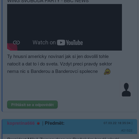
WING SVOBODA PARTY - BBC NEWS
Ty hnusni americky novinari jak si jen dovolili tohle
natocit a dat to i do sveta. Vzdyt preci pravdy sektor
nema nic s Banderou a Banderovci spolecne
Přihlásit se a odpovědět
|
Předmět:
kopretina666
07.03.22 18:35:04
|
#21522