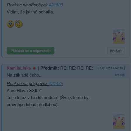
Reakce na příspěvek
#21503
Vidím, že jsi mě odhalila.
Přihlásit se a odpovědět
#21503
|
Předmět:
RE: RE: RE: RE:
KamilaLiska
07.03.22 17:59:10
|
Na základě čeho...
#21505
Reakce na příspěvek
#21475
A co Hlava XXII.?
To je totéž v bledě modrém (Švejk tomu byl
pravděpodobně předlohou).