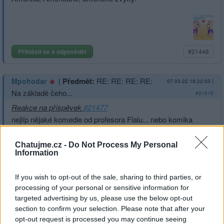
Přihlásit se a odpovědět
#21448
|
Předmět:
RE: RE: RE: RE:
Mpohodar
07.03.22 18:22:03
|
Na základě čeho...
#21515
Reakce na příspěvek
#21477
nejlíp nějaké komedie od profesora Fialu... nebo komika
Víta Rakušana... a nebo zoufalce Lipavského...???
Chatujme.cz -
Do Not Process My Personal
Information
If you wish to opt-out of the sale, sharing to third parties, or
processing of your personal or sensitive information for
Přihlásit se a odpovědět
#21477
targeted advertising by us, please use the below opt-out
section to confirm your selection. Please note that after your
|
Předmět:
RE: RE: RE: Na
KamilaLiska
07.03.22 18:19:43
|
opt-out request is processed you may continue seeing