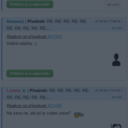
Přihlásit se a odpovědět
#21475
|
Předmět:
RE: RE: RE: RE: RE:
Smazaný
07.03.22 17:58:08
|
RE: RE: RE: RE: RE:…
#21504
Reakce na příspěvek
#21503
Dobrá otázka ;-)
Přihlásit se a odpovědět
|
Předmět:
RE: RE: RE: RE: RE:
Loretta
07.03.22 17:57:23
|
RE: RE: RE: RE: RE:…
#21503
Reakce na příspěvek
#21498
Na zenu ne, ale jsi ty vubec zena?