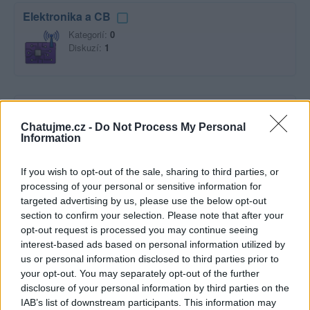
Elektronika a CB
Kategorií:
0
Diskuzí:
1
Esoterika a záhady
Kategorií:
0
Chatujme.cz -
Do Not Process My Personal
Information
Diskuzí:
9
If you wish to opt-out of the sale, sharing to third parties, or
processing of your personal or sensitive information for
Film a televize
targeted advertising by us, please use the below opt-out
section to confirm your selection. Please note that after your
Kategorií:
2
opt-out request is processed you may continue seeing
Diskuzí:
19
interest-based ads based on personal information utilized by
us or personal information disclosed to third parties prior to
your opt-out. You may separately opt-out of the further
disclosure of your personal information by third parties on the
Hudba
IAB’s list of downstream participants. This information may