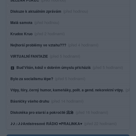
SELENA POKEC
Poslední aktivita:
(před hodinou)
Diskuze k aktuálním zprávám
Poslední aktivita:
(před hodinou)
Malá samota
Poslední aktivita:
(před 2 hodinami)
Krudox Kruo
Poslední aktivita:
(před 4 hodinami)
Nejhorší problémy ve vztahu???
Poslední aktivita:
(před 5 hodinami)
VIRTUALNÍ FANTAZIE
Poslední aktivita:
(před 5 hodinami)
Buď Vítán, kdož v dobrém úmyslu přicházíš
Poslední aktivita:
(před 5 hodinami)
Bylo za socialismu lépe?
Posled
(před
Vtipy, fóry, černý humor, kameňáky, polit. a gend. nekorektní vtipy.
Poslední aktivita:
(před 14 hodinami)
Básničky všeho druhu
Poslední aktivita:
(před 16 hodinami)
Diskotéka pro starší a pokročilé 📀🎤
Poslední aktivita:
(před 22 hodinami)
♪♪♫♪♪Antistresové RÁDIO ♥PRALINKA♥