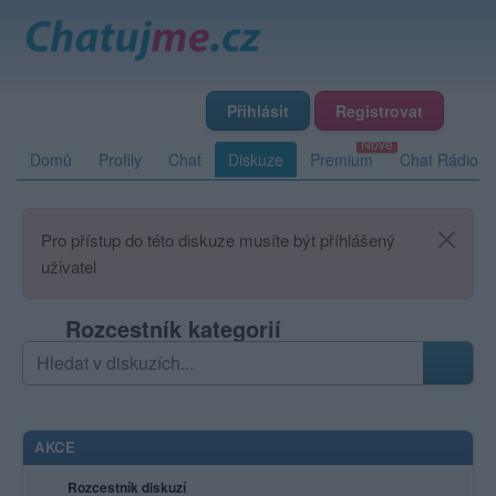
Přihlásit
Registrovat
Domů
Profily
Chat
Diskuze
Premium
Chat Rádio
Pro přístup do této diskuze musíte být příhlášený
uživatel
Rozcestník kategorií
Hledat v diskuzích
Zadejte hledaný výraz; výsledky se načítají průběžně
AKCE
Rozcestník diskuzí