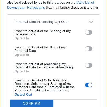
Kategorií:
0
also be disclosed by us to third parties on the
IAB’s List of
Diskuzí:
47
Downstream Participants
that may further disclose it to other
third parties.
Personal Data Processing Opt Outs
Koníčky a zájmy
I want to opt-out of the Sharing of my
Kategorií:
0
personal data.
Diskuzí:
26
Opted In
I want to opt-out of the Sale of my
Personal Data.
Opted In
Kultura, umění a filozofie
I want to opt-out of processing my
Kategorií:
4
Personal Data for Targeted Advertising.
Diskuzí:
26
Opted In
I want to opt-out of Collection, Use,
Retention, Sale, and/or Sharing of my
Personal Data that Is Unrelated with the
Láska, vztahy a sex
Purposes for which it was collected.
Opted Out
Kategorií:
0
Diskuzí:
55
CONFIRM