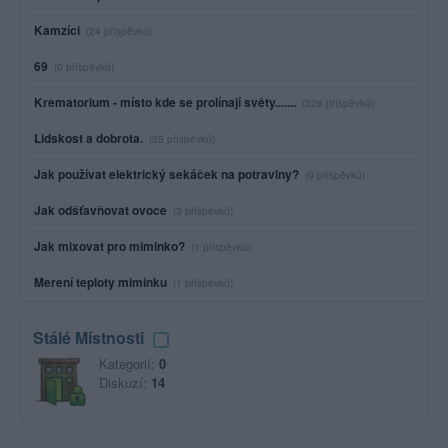
Kamzíci
(24 příspěvků)
69
(0 příspěvků)
Krematorium - místo kde se prolínají světy.......
(326 příspěvků)
Lidskost a dobrota.
(35 příspěvků)
Jak používat elektrický sekáček na potraviny?
(9 příspěvků)
Jak odšťavňovat ovoce
(3 příspěvků)
Jak mixovat pro miminko?
(1 příspěvků)
Merení teploty miminku
(1 příspěvků)
Stálé Místnosti
Kategorií:
0
Diskuzí:
14