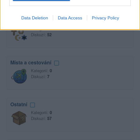
Data Deletion
Data Access
Privacy Policy
Náboženství
Kategorií:
1
Diskuzí:
52
Místa a cestování
Kategorií:
0
Diskuzí:
7
Ostatní
Kategorií:
0
Diskuzí:
57