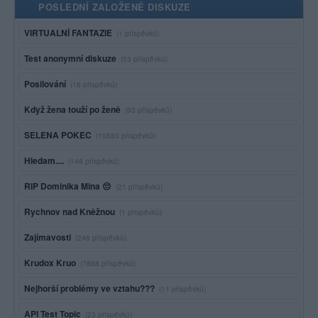
POSLEDNÍ ZALOŽENÉ DISKUZE
VIRTUALNÍ FANTAZIE
(1 příspěvků)
Test anonymní diskuze
(53 příspěvků)
Posilování
(16 příspěvků)
Když žena touží po ženě
(93 příspěvků)
SELENA POKEC
(10683 příspěvků)
Hledam....
(148 příspěvků)
RIP Dominika Mina 😔
(21 příspěvků)
Rychnov nad Kněžnou
(1 příspěvků)
Zajímavosti
(248 příspěvků)
Krudox Kruo
(7888 příspěvků)
Nejhorší problémy ve vztahu???
(11 příspěvků)
API Test Topic
(23 příspěvků)