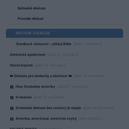
Náhodná diskuze
Pravidla diskuzí
AKTIVNÍ DISKUZE
Poslední aktivita:
(před 4 minutami)
Svědkové Jehovovi - výklad Bible
Poslední aktivita:
(před 12 minutami)
Ateistická společnost
Poslední aktivita:
(před 17 minutami)
Slovní kopaná
Poslední aktivita:
(před 18 minutami)
❤️ Diskuze pro zloduchy a zločince! ❤️
Poslední aktivita:
(před 27 minutami)
Hlas Svobodne Ameriky
Poslední aktivita:
(před 35 minutami)
Krakistán
Poslední aktivita:
(před 42 minutami)
Svobodná diskuse bez cenzury je utopie
Poslední aktivita:
(před hodinou)
Amerika, američané, americké zvyky
Poslední aktivita:
(před hodinou)