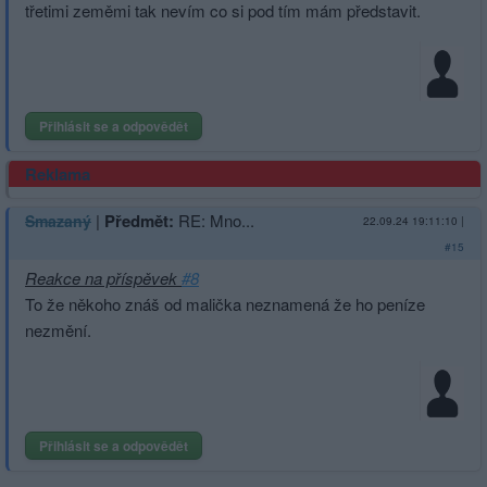
třetimi zeměmi tak nevím co si pod tím mám představit.
Přihlásit se a odpovědět
Reklama
|
Předmět:
RE: Mno...
Smazaný
22.09.24 19:11:10
|
#15
Reakce na příspěvek
#8
To že někoho znáš od malička neznamená že ho peníze
nezmění.
Přihlásit se a odpovědět