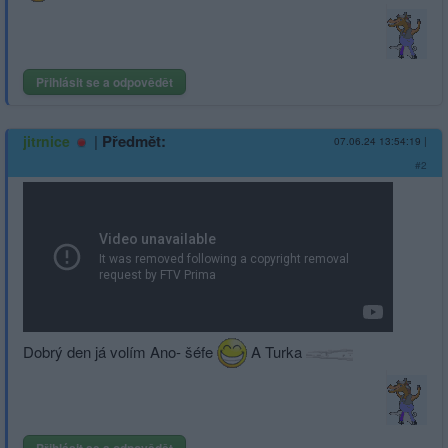
Přihlásit se a odpovědět
|
Předmět:
jitrnice
07.06.24 13:54:19
|
#2
Dobrý den já volím Ano- šéfe
A Turka