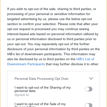
Už jsem koukal a začali rašit 😂😂😂😂
If you wish to opt-out of the sale, sharing to third parties, or
processing of your personal or sensitive information for
targeted advertising by us, please use the below opt-out
section to confirm your selection. Please note that after your
Přihlásit se a odpovědět
opt-out request is processed you may continue seeing
interest-based ads based on personal information utilized by
us or personal information disclosed to third parties prior to
|
Předmět:
RE: Mno...
Smazaný
08.06.24 11:26:21
|
your opt-out. You may separately opt-out of the further
#10
disclosure of your personal information by third parties on the
Reakce na příspěvek
#8
IAB’s list of downstream participants. This information may
also be disclosed by us to third parties on the
IAB’s List of
Osobně sem volil Turka kvůli té mediální masáži co proti
Downstream Participants
that may further disclose it to other
němu vedli ostatní.
third parties.
Personal Data Processing Opt Outs
I want to opt-out of the Sharing of my
1
Přihlásit se a odpovědět
personal data.
Opted In
I want to opt-out of the Sale of my
|
Předmět:
RE: Mno...
Smazaný
08.06.24 11:24:33
|