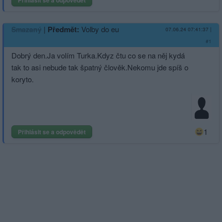
Přihlásit se a odpovědět
|
Předmět:
Volby do eu
Smazaný
07.06.24 07:41:37
|
#1
Dobrý den.Ja volím Turka.Kdyz čtu co se na něj kydá
tak to asi nebude tak špatný člověk.Nekomu jde spíš o
koryto.
1
Přihlásit se a odpovědět