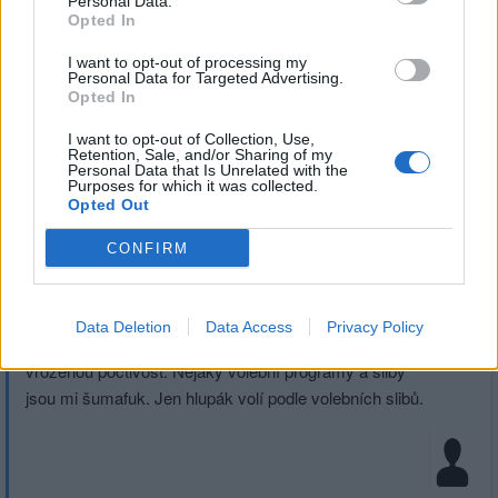
Personal Data.
#9
Opted In
Reakce na příspěvek
#8
I want to opt-out of processing my
Jenže podle čeho se tedy má člověk rozhodnout?
Personal Data for Targeted Advertising.
Opted In
I want to opt-out of Collection, Use,
Retention, Sale, and/or Sharing of my
Personal Data that Is Unrelated with the
Purposes for which it was collected.
Přihlásit se a odpovědět
Opted Out
CONFIRM
|
Předmět:
Mno...
Smazaný
07.06.24 14:29:18
|
#8
já nikoho. Nikoho z těch papalášů neznám od malička,
Data Deletion
Data Access
Privacy Policy
tudíž nemůžu znát jeho morální profil, jakou má či nemá
vrozenou poctivost. Nějaký volební programy a sliby
jsou mi šumafuk. Jen hlupák volí podle volebních slibů.