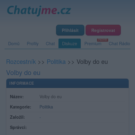
Přihlásit
Registrovat
Domů
Profily
Chat
Diskuze
Premium
Chat Rádio
Rozcestník
>>
Politika
>>
Volby do eu
Volby do eu
INFORMACE
Název:
Volby do eu
Kategorie:
Politika
Založil:
-
Správci: