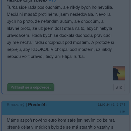
Turka sice ráda poslouchám, ale nikdy bych ho nevolila.
Mediální masáž proti němu jsem nesledovala. Nevolila
bych ho proto, že nefandím autům, ale chodcům, a
hlavně proto, že už jsem dost stará na to, abych nebyla
pravičákem. Ráda bych se dočkala důchodu, pravičáci
by mě nechali radši chcípnout pod mostem. A protože si
nepřeju, aby KDOKOLIV chcípal pod mostem, už nikdy
nebudu volit pravici, tedy ani Filipa Turka.
Přihlásit se a odpovědět
#10
|
Předmět:
Smazaný
22.09.24 19:13:57
|
#16
Máme aspoň nového euro komisaře jen nevím co že má
přesně dělat v médiích bylo že se má stearát o vztahy s