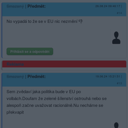
|
Předmět:
Smazaný
26.08.24 09:46:17
|
#14
No vypadá to že se v EU nic nezmění 👎
Přihlásit se a odpovědět
Reklama
|
Předmět:
Smazaný
19.06.24 15:21:51
|
#13
Sem zvědaví jaka politika bude v EU po
volbách.Doufam že zelené šílenství ostrouhá nebo se
alespoň začne uvažovat racionálně.Nu necháme se
překvapit