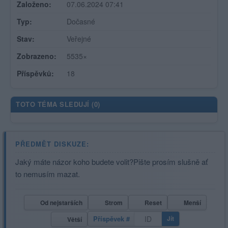
Založeno:
07.06.2024 07:41
Typ:
Dočasné
Stav:
Veřejné
Zobrazeno:
5535×
Příspěvků:
18
TOTO TÉMA SLEDUJÍ (
0
)
PŘEDMĚT DISKUZE:
Jaký máte názor koho budete volit?Pište prosím slušně ať
to nemusím mazat.
Od nejstarších
Strom
Reset
Menší
Příspěvek #
Jít
Větší