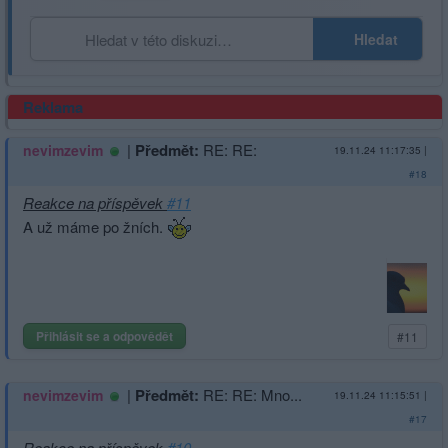
Hledat
Reklama
|
Předmět:
RE: RE:
nevimzevim
19.11.24 11:17:35
|
#18
Reakce na příspěvek
#11
A už máme po žních.
Přihlásit se a odpovědět
#11
|
Předmět:
RE: RE: Mno...
nevimzevim
19.11.24 11:15:51
|
#17
Reakce na příspěvek
#10