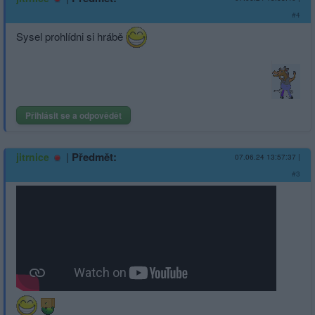
#4
Sysel prohlídni si hrábě
Přihlásit se a odpovědět
|
Předmět:
jitrnice
07.06.24 13:57:37
|
#3