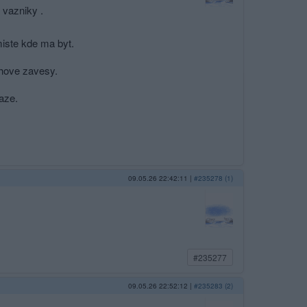
 vazniky .
miste kde ma byt.
chove zavesy.
aze.
09.05.26 22:42:11
|
#235278 (1)
#235277
09.05.26 22:52:12
|
#235283 (2)