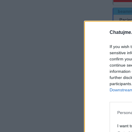
beamm
„Pacien
na konc
Chatujme.
If you wish 
sensitive in
confirm you
continue se
information 
further disc
participants
Zvědav
Downstream 
Persona
I want t