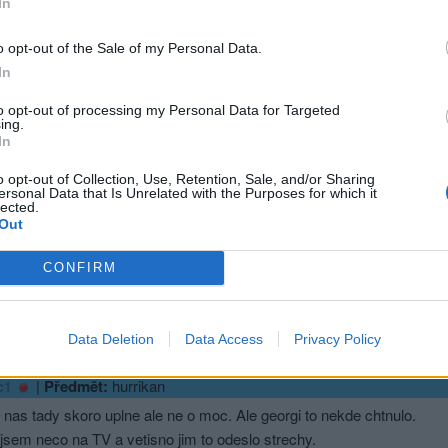
In
o opt-out of the Sale of my Personal Data.
In
sit se a odpovědět
to opt-out of processing my Personal Data for Targeted
ing.
|
Předmět:
RE:
In
r breitbart.com
o opt-out of Collection, Use, Retention, Sale, and/or Sharing
konzumaci informací buďte obezřetní.
ersonal Data that Is Unrelated with the Purposes for which it
 stránka je na seznamu dezinformací.
lected.
Out
bart, to hovoří za vše a hned vím, že je to kravina.
CONFIRM
hlásit se a odpovědět
Data Deletion
Data Access
Privacy Policy
ma
|
Předmět:
hurrikan
c1
 nas tady skoro uplne ale ne o moc. Ale georgi to nekde chtnulo.
jsem neco na TV a vetisno jim to odeslo strechy.