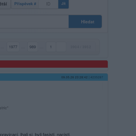
ětší
Příspěvek #
Jít
Hledat
…
1977
…
989
…
1
3904 / 3952
09.05.26 23:28:42
|
#235287
tric"
icaci, lhali si, byli fasisti, nacisti,