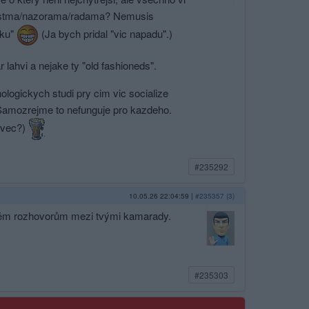
nostma/na­zorama/radama? Nemusis
uku"
(Ja bych pridal "vic napadu".)
 lahvi a nejake ty "old fashioneds".
ogickych studi pry cim vic socialize
Samozrejme to nefunguje pro kazdeho.
tivec?)
#235292
10.05.26 22:04:59
|
#235357 (3)
 těm rozhovorům mezi tvými kamarady.
#235303