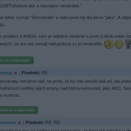
, LGBTQfobove atd. a navzajem nenavideli."
s tohle: vymaz "Demokrate" a nebo pred nej dej slovo "jako". A odpov
si.
en problem s MAGA, vam je nejblizsi nenavist a proto ji okolo sebe r
ných, ze oni vas nemaji radi protoze vy je nenavidite.
sit se a odpovědět
|
Předmět:
RE:
mmeup
emokraty nemáme rádi, ne proto, že by nás neměli rádi oni, ale proto
řednictvím politiky jejich strany, nad kterou komunisti, jako AOC, S
u kontrolu.
hlásit se a odpovědět
|
Předmět:
RE: RE:
andomat
esvedcujes me, ze politice moc nerozumis. Je lepsi mit jednoho vudce 