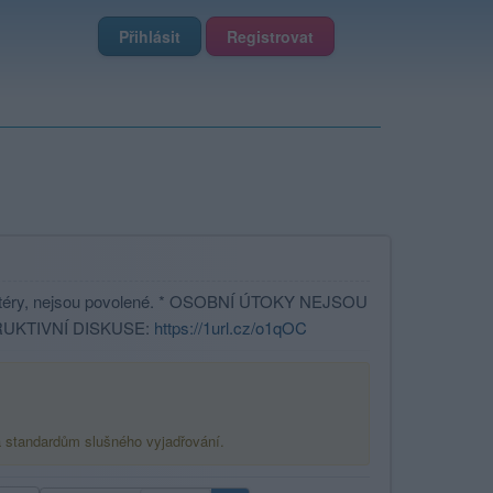
Přihlásit
Registrovat
téry, nejsou povolené. * OSOBNÍ ÚTOKY NEJSOU
UKTIVNÍ DISKUSE:
https://1url.cz/o1qOC
á standardům slušného vyjadřování.