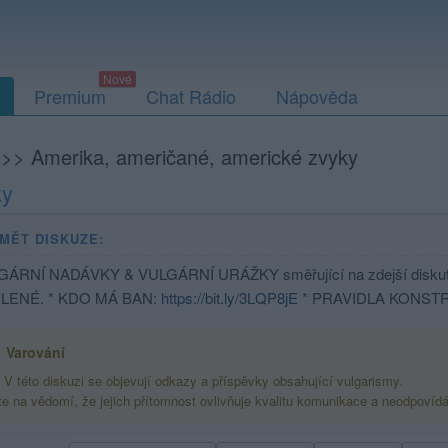
Premium
Chat Rádio
Nápověda
>>
Amerika, američané, americké zvyky
ky
MĚT DISKUZE:
GÁRNÍ NADÁVKY & VULGÁRNÍ URÁŽKY směřující na zdejší disku
LENÉ. * KDO MÁ BAN:
https://bit.ly/3LQP8jE
* PRAVIDLA KONSTR
Varování
V této diskuzi se objevují odkazy a příspěvky obsahující vulgarismy.
te na vědomí, že jejich přítomnost ovlivňuje kvalitu komunikace a neodpovíd