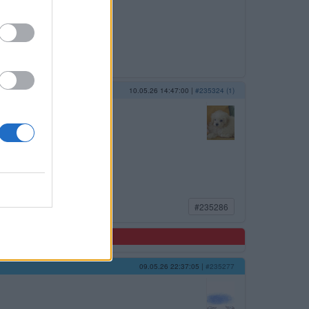
10.05.26 14:47:00
|
#235324 (1)
#235286
09.05.26 22:37:05
|
#235277