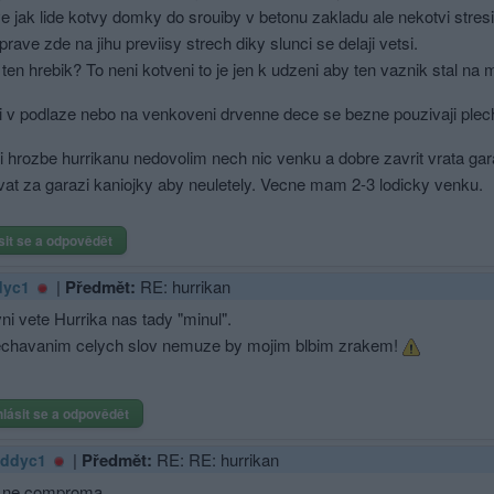
 jak lide kotvy domky do srouiby v betonu zakladu ale nekotvi stresi
prave zde na jihu previisy strech diky slunci se delaji vetsi.
ten hrebik? To neni kotveni to je jen k udzeni aby ten vaznik stal na 
i v podlaze nebo na venkoveni drvenne dece se bezne pouzivaji ple
ri hrozbe hurrikanu nedovolim nech nic venku a dobre zavrit vrata gar
at za garazi kaniojky aby neuletely. Vecne mam 2-3 lodicky venku.
sit se a odpovědět
|
Předmět:
RE: hurrikan
dyc1
ni vete Hurrika nas tady "minul".
chavanim celych slov nemuze by mojim blbim zrakem!
hlásit se a odpovědět
|
Předmět:
RE: RE: hurrikan
ddyc1
 ne comproma.