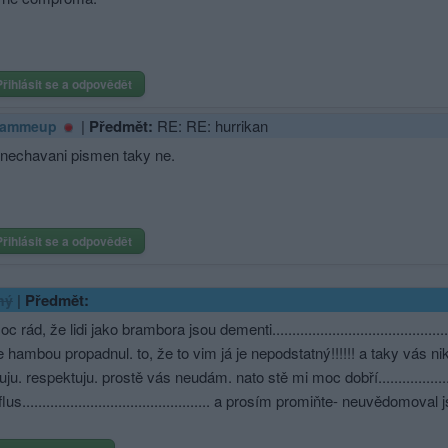
Přihlásit se a odpovědět
|
Předmět:
RE: RE: hurrikan
eammeup
nechavani pismen taky ne.
Přihlásit se a odpovědět
|
Předmět:
ný
 rád, že lidi jako brambora jsou dementi......­.............­.............­.......
 hambou propadnul. to, že to vim já je nepodstatný!!!!!! a taky vás n
ju. respektuju. prostě vás neudám. nato stě mi moc dobří........­.........
flus.........­.............­.............­............ a prosím promiňte- neuvědomo