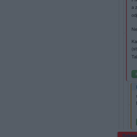
a 
od
Ne
Ka
(s
Ta
Rekla