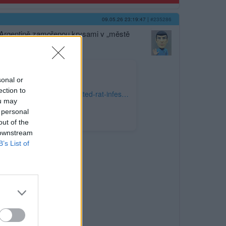
09.05.26 23:19:47
|
#235286
 v Argentině zamořenou krysami v „městě
sonal or
ection to
https://www.breitbart.com/health/2026/05/09/photo-patient-zero-who-died-hantavirus-outbreak-had-visited-rat-infested-argentine-landfill-city-end-world/
ou may
 personal
out of the
 downstream
B’s List of