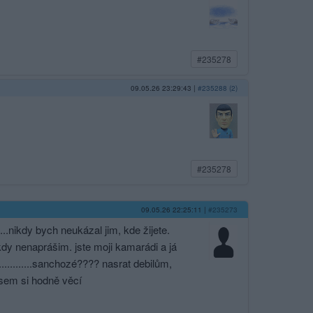
#235278
09.05.26 23:29:43
|
#235288 (2)
#235278
09.05.26 22:25:11
|
#235273
......­..nikdy bych neukázal jim, kde žijete.
ikdy nenaprášim. jste moji kamarádi a já
....­........sancho­zé???? nasrat debilům,
val jsem si hodně věcí