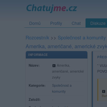
Domů
Profily
Chat
Diskuze
Rozcestník
>>
Společnost a komunity
Amerika, američané, americké zvy
INFORMACE
PŘED
Název:
Amerika,
* VUL
POVO
američané, americké
zvyky
Kategorie:
Společnost a
komunity
Ber
Založil:
-