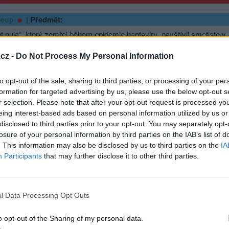
|
Předmět:
eup
t nula“, který zemřel během epidemie hantaviru, navštívil smetiste
i světa“
cz -
Do Not Process My Personal Information
to opt-out of the sale, sharing to third parties, or processing of your per
formation for targeted advertising by us, please use the below opt-out s
r selection. Please note that after your opt-out request is processed y
eing interest-based ads based on personal information utilized by us or
disclosed to third parties prior to your opt-out. You may separately opt-
losure of your personal information by third parties on the IAB’s list of
. This information may also be disclosed by us to third parties on the
IA
ost zabila kočku
Participants
that may further disclose it to other third parties.
l Data Processing Opt Outs
o opt-out of the Sharing of my personal data.