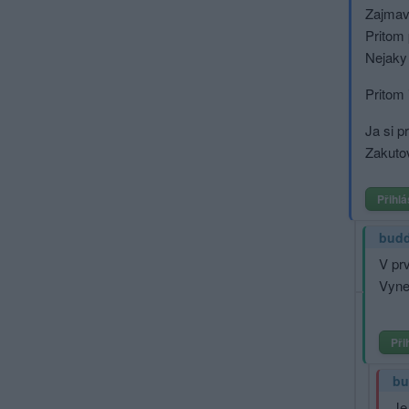
Zajmave
Pritom 
Nejaky 
Pritom 
Ja si p
Zakutov
Přihlá
bud
V prv
Vyne
Při
bu
Je