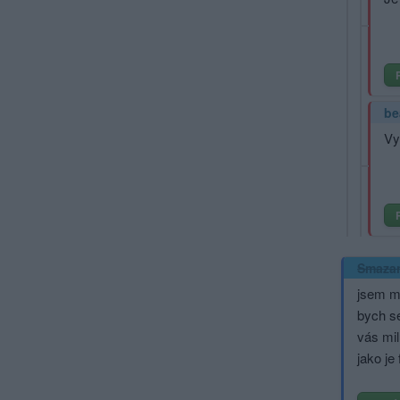
b
Vy
Smaza
jsem moc
bych se
vás milu
jako je 