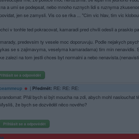
zna a umi se podepsat, nebo mnoho ruznych lidi s ruznyma zkuse
povidat, jen se zamysli. Vis co se rika ... "Cim vic hlav, tim vic klobo
chci v tonhle ted pokracovat, kamaradi pred chvili odesli a prasklo par
marady, predevsim ty vesele moc doporuvuju. Podle nejakych psychol
tykas se s zajimavyma, veselyma kamaradama) tim min nenavidis. 
ke zalezi na tom jestli chces byt normalni a nebo nenavista.(ne­navis
Přihlásit se a odpovědět
|
Předmět:
RE: RE: RE:
beammeup
srandomat: Přál bych si být moucha na zdi, abych mohl naslouchat
Myslíš, že bych se dozvěděl něco nového?
Přihlásit se a odpovědět
ma