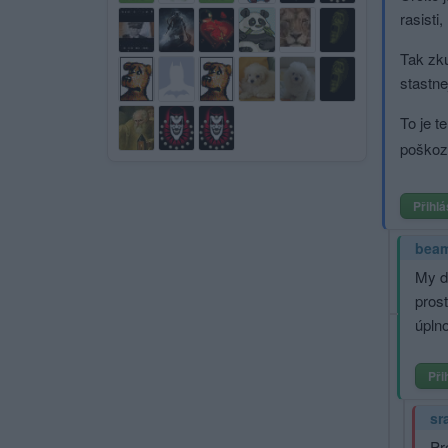
rasisti
Tak zku
stastnej
To je t
poškoze
Přihlá
bea
My d
prost
úplno
Při
sr
Pr