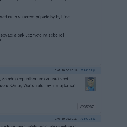
ed na to v kterem pripade by byli lide
ozsevate a pak vezmete na sebe roli
10.05.26 00:00:39
|
#235292 (1)
, že nám (republikanum) vnucují veci
anders, Omar, Warren atd., nyní maj temer
#235287
10.05.26 05:00:27
|
#235303 (2)
o ktery neni nejchytrejsi, ale vsechno vi