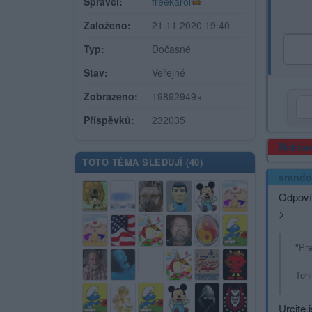
Správci:
freekarol
Založeno:
21.11.2020 19:40
Typ:
Dočasné
Stav:
Veřejné
Zobrazeno:
19892949×
Příspěvků:
232035
Rekla
TOTO TÉMA SLEDUJÍ (
40
)
srand
Odpoví
>
"Pre
Tohl
Urcite j