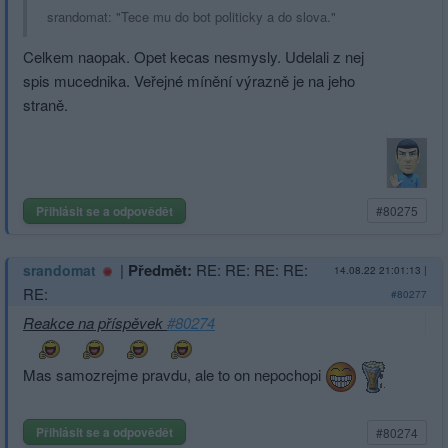
srandomat: "Tece mu do bot politicky a do slova."
Celkem naopak. Opet kecas nesmysly. Udelali z nej
spis mucednika. Veřejné mínění výrazně je na jeho
straně.
Přihlásit se a odpovědět
#80275
|
Předmět:
RE: RE: RE: RE:
srandomat
14.08.22 21:01:13
|
RE:
#80277
Reakce na příspěvek
#80274
Mas samozrejme pravdu, ale to on nepochopi
Přihlásit se a odpovědět
#80274