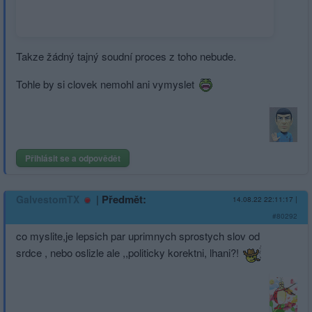
trump-records-during-raid-doj-opposes-request-
independent-review-sources
Takze žádný tajný soudní proces z toho nebude.
Tohle by si clovek nemohl ani vymyslet
Přihlásit se a odpovědět
|
Předmět:
GalvestomTX
14.08.22 22:11:17
|
#80292
co myslite,je lepsich par uprimnych sprostych slov od
srdce , nebo oslizle ale ,,politicky korektni, lhani?!