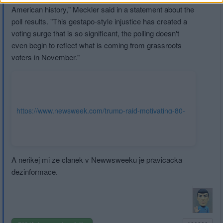
American history," Meckler said in a statement about the
poll results. "This gestapo-style injustice has created a
voting surge that is so significant, the polling doesn't
even begin to reflect what is coming from grassroots
voters in November."
https://www.newsweek.com/trump-raid-motivating-80-
percent-gop-vote-tip-voting-surge-1732932
A nerikej mi ze clanek v Newwsweeku je pravicacka
dezinformace.