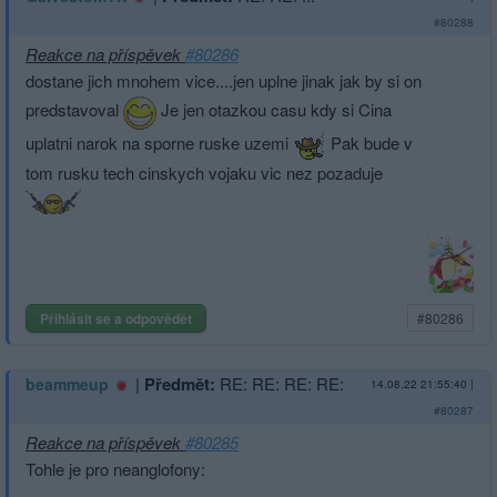
#80288
Reakce na příspěvek
#80286
dostane jich mnohem vice....jen uplne jinak jak by si on
predstavoval
Je jen otazkou casu kdy si Cina
uplatni narok na sporne ruske uzemi
Pak bude v
tom rusku tech cinskych vojaku vic nez pozaduje
Přihlásit se a odpovědět
#80286
|
Předmět:
RE: RE: RE: RE:
beammeup
14.08.22 21:55:40
|
#80287
Reakce na příspěvek
#80285
Tohle je pro neanglofony: