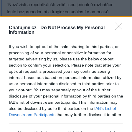
"Nezávislí a republikánští voliči jsou jednotně rozhořčeni
touto bezprecedentní a tragickou událostí v americké
historii," uvedla Mecklerová v prohlášení k výsledkům
průzkumu. "Toto fašistické bezpráví vyvolalo tak
Chatujme.cz -
Do Not Process My Personal
výrazný nárůst hlasů, že průzkumy ani nezačínají
Information
odrážet to, co v listopadu přijde od řadových voličů."
If you wish to opt-out of the sale, sharing to third parties, or
processing of your personal or sensitive information for
targeted advertising by us, please use the below opt-out
section to confirm your selection. Please note that after your
Přihlásit se a odpovědět
#80285
opt-out request is processed you may continue seeing
interest-based ads based on personal information utilized by
us or personal information disclosed to third parties prior to
|
Předmět:
RE: ...
beammeup
14.08.22 21:46:45
|
your opt-out. You may separately opt-out of the further
#80286
disclosure of your personal information by third parties on the
IAB’s list of downstream participants. This information may
Reakce na příspěvek
#80276
also be disclosed by us to third parties on the
IAB’s List of
Slyšel jsi to jak Putin škemrá v Phonyangu o 100 000
Downstream Participants
that may further disclose it to other
vojaku?
third parties.