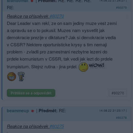
|
Předmět:
RE: RE: RE: RE:
srandomat
14.08.22 21:26:27
|
RE:
#80279
Reakce na příspěvek
#80270
Dear Leader vam rekl, ze on sam jediny muze vest zemi
a opravdu se o to pokusil. Muzes nam vysvetlit jak
demokracie prezije v diktature? Jak si demokracie vedla
v CSSR? Nektere oportunisticke krysy s tim nemaji
problem - zvladli pro zamestnani nezbytne lezeni do
prdele komunistum v CSSR, tak vedi jak lezt do prdele
trumpistum. Stejnz rutina - jina prdel.
Přihlásit se a odpovědět
#80270
|
Předmět:
RE:
beammeup
14.08.22 21:23:17
|
#80278
Reakce na příspěvek
#80275