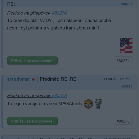
RE:
#80281
Reakce na příspěvek
#80274
To pravidlo plati VZDY , i pri nataceni ! Zadna osoba
nesmi byt pritomna v zaberu kam zbran miri !
Přihlásit se a odpovědět
#80274
|
Předmět:
RE: RE:
srandomat
14.08.22 21:27:46
|
#80280
Reakce na příspěvek
#80278
To je jen verejne mivneni MAGAturds
Přihlásit se a odpovědět
#80278