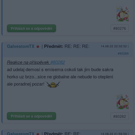
Přihlásit se a odpovědět
#80276
|
Předmět:
RE: RE: RE:
GalvestomTX
14.08.22 22:02:52
|
#80289
Reakce na příspěvek
#80282
ad udelaj demosi s emisema cokoli tak jim bude sakra
horko uz brzo...sice ne globalne ale nebude to otepleni
ale poradnej pozar!
Přihlásit se a odpovědět
#80282
|
Předmět:
RE: RE: ...
GalvestomTX
14.08.22 21:59:59
|