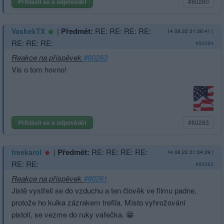
Přihlásit se a odpovědět
#80280
|
Předmět:
RE: RE: RE: RE:
VashekTX
14.08.22 21:36:41
|
RE: RE: RE:
#80284
Reakce na příspěvek
#80283
Vis o tom hovno!
Přihlásit se a odpovědět
#80283
|
Předmět:
RE: RE: RE: RE:
freekarol
14.08.22 21:34:39
|
RE: RE:
#80283
Reakce na příspěvek
#80281
Jistě vystřelí se do vzduchu a ten člověk ve filmu padne,
protože ho kulka zázrakem trefila. Místo vyhrožování
pistolí, se vezme do ruky vařečka. 😁