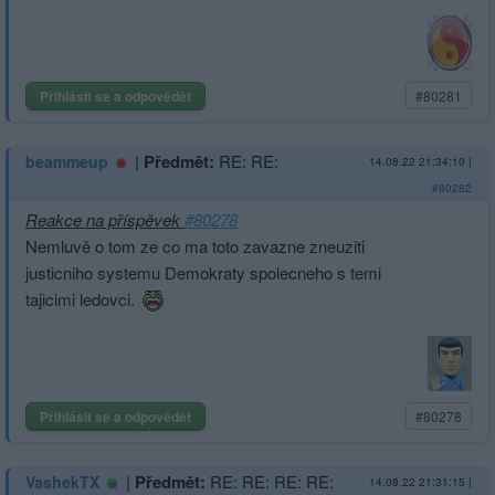
Přihlásit se a odpovědět
#80281
|
Předmět:
RE: RE:
beammeup
14.08.22 21:34:10
|
#80282
Reakce na příspěvek
#80278
Nemluvě o tom ze co ma toto zavazne zneuziti
justicniho systemu Demokraty spolecneho s temi
tajicimi ledovci.
Přihlásit se a odpovědět
#80278
|
Předmět:
RE: RE: RE: RE:
VashekTX
14.08.22 21:31:15
|