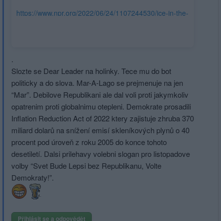
https://www.npr.org/2022/06/24/1107244530/ice-in-the-
arctic-is-melting-even-faster-than-scientists-expected-
study-finds#:~:text=Arctic ice is melting even,than
temperatures across the planet
.
Slozte se Dear Leader na holinky. Tece mu do bot
politicky a do slova. Mar-A-Lago se prejmenuje na jen
“Mar”. Debilove Republikani ale dal voli proti jakymkoliv
opatrenim proti globalnimu otepleni. Demokrate prosadili
Inflation Reduction Act of 2022 ktery zajistuje zhruba 370
miliard dolarů na snížení emisí skleníkových plynů o 40
procent pod úroveň z roku 2005 do konce tohoto
desetiletí. Dalsi prilehavy volebni slogan pro listopadove
volby “Svet Bude Lepsi bez Republikanu, Volte
Demokraty!”.
Přihlásit se a odpovědět