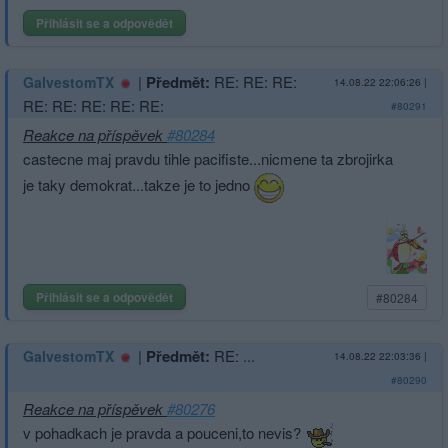
Přihlásit se a odpovědět
|
Předmět:
RE: RE: RE:
GalvestomTX
14.08.22 22:06:26
|
RE: RE: RE: RE: RE:
#80291
Reakce na příspěvek
#80284
castecne maj pravdu tihle pacifiste...nicmene ta zbrojirka
je taky demokrat...takze je to jedno
Přihlásit se a odpovědět
#80284
|
Předmět:
RE: ...
GalvestomTX
14.08.22 22:03:36
|
#80290
Reakce na příspěvek
#80276
v pohadkach je pravda a pouceni,to nevis?