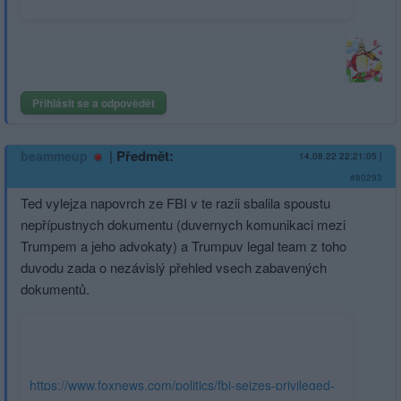
Přihlásit se a odpovědět
|
Předmět:
beammeup
14.08.22 22:21:05
|
#80293
Ted vylejza napovrch ze FBI v te razii sbalila spoustu
nepřípustnych dokumentu (duvernych komunikaci mezi
Trumpem a jeho advokaty) a Trumpuv legal team z toho
duvodu zada o nezávislý přehled vsech zabavených
dokumentů.
https://www.foxnews.com/politics/fbi-seizes-privileged-