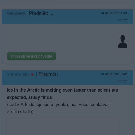
|
Předmět:
...
Smazaný
14.08.22 21:01:03
|
#80276
Přihlásit se a odpovědět
|
Předmět:
srandomat
14.08.22 20:59:32
|
#80275
Ice in the Arctic is melting even faster than scientists
expected, study finds
(Led v Arktidě taje ještě rychleji, než vědci očekávali,
zjistila studie)