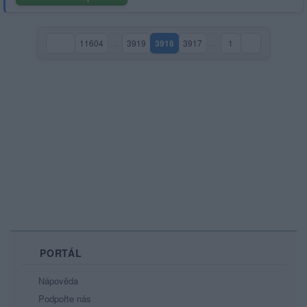
11604
…
3919
3918
3917
…
1
(aktuální strana)
PORTÁL
Nápověda
Podpořte nás