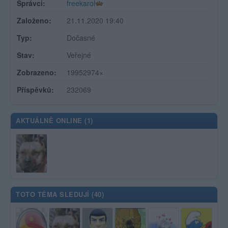
Správci:
freekarol
Založeno:
21.11.2020 19:40
Typ:
Dočasné
Stav:
Veřejné
Zobrazeno:
19952974×
Příspěvků:
232069
AKTUÁLNĚ ONLINE (
1
)
TOTO TÉMA SLEDUJÍ (
40
)