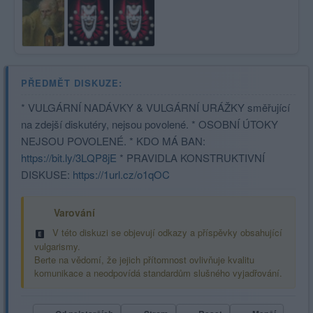
PŘEDMĚT DISKUZE:
* VULGÁRNÍ NADÁVKY & VULGÁRNÍ URÁŽKY směřující
na zdejší diskutéry, nejsou povolené. * OSOBNÍ ÚTOKY
NEJSOU POVOLENÉ. * KDO MÁ BAN:
https://bit.ly/3LQP8jE
* PRAVIDLA KONSTRUKTIVNÍ
DISKUSE:
https://1url.cz/o1qOC
Varování
V této diskuzi se objevují odkazy a příspěvky obsahující
vulgarismy.
Berte na vědomí, že jejich přítomnost ovlivňuje kvalitu
komunikace a neodpovídá standardům slušného vyjadřování.