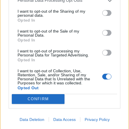
Personal Data Processing Opt Outs
I want to opt-out of the Sharing of my
personal data.
Přihlásit se a odpovědět
#80276
Opted In
I want to opt-out of the Sale of my
|
Předmět:
RE: RE: RE:
beammeup
14.08.22 21:43:02
|
Personal Data.
Opted In
#80285
Reakce na příspěvek
#80280
I want to opt-out of processing my
Personal Data for Targeted Advertising.
Tak si to precti jeste jednou:
Opted In
In the survey from the Trafalgar Group and Convention
I want to opt-out of Collection, Use,
of States Action, which was conducted from August 9 to
Retention, Sale, and/or Sharing of my
Personal Data that Is Unrelated with the
August 10, 71.7 percent of independent respondents said
Purposes for which it was collected.
that the raid increased their drive to vote. But the boost in
Opted Out
motivation might only be the tip of the anticipated "voting
CONFIRM
surge" in November in response to the raid, according to
Convention of States Action President Mark Meckler.
Data Deletion
Data Access
Privacy Policy
"Independent and Republican voters are united in their
outrage about this unprecedented and tragic event in