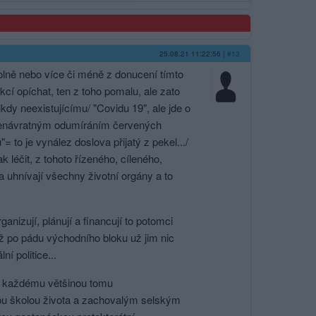
25.08.21 11:22:56
|
#13
ně nebo více či méně z donucení tímto
 opíchat, ten z toho pomalu, ale zato
kdy neexistujícímu/ "Covidu 19", ale jde o
a nenávratným odumíráním červených
to je vynález doslova přijatý z pekel.../
 léčit, z tohoto řízeného, cíleného,
uhnívají všechny životní orgány a to
anizují, plánují a financují to potomci
ž po pádu východního bloku už jim nic
í politice...
ale každému většinou tomu
uhou školou života a zachovalým selským