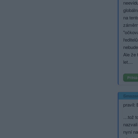
neevidu
globáln
na tent
záměrně
"očkova
ředitel
nebude 
Ale že 
let....
Přihlá
Smaza
pravil:
…tož to
nazvali
nyní na