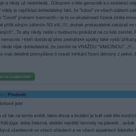
je a nikdy už nedohledá.. Důkazem o této genocídě a o existenci uta
í vlády je například dohledatelný fakt, že "kdosi" ve všech státech z
o "Covid" jménem Ivermectin /-je to ve skutečnosti řízená ztráta imnu
 příliš silným zářením 5G sítí..!!!/, druhak prokazatelně zakázali v
ných"...To aby nikdy nešlo v budoucnu prokázat na co kdo zemřel..Pr
ů nemocnic /-kteří dostávají přes zednářské spolky také vyšší příkazy
nikde nijak dohledatelné, že zemřel na VRAŽDU "VAKCÍNOU"...!!!...
to mají detailně promyšleno ti nosatí intrikáni řízení démony z pekel,
sit se a odpovědět
|
Předmět:
ný
 Bohové jste!
 už tak na tomto světě..takto drsná a brutální je tvář celé této končící
 Káli-jůga- doba železná, období největší temnoty na planetě…avšak 
bývá všeobecně ve všech ohledech a ve všech aspektech lidského bytí