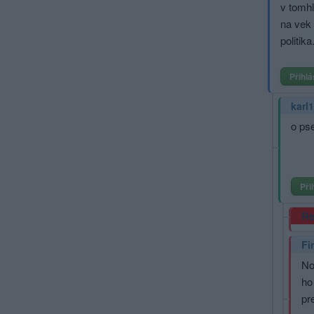
v tomhl
na vek 
politika
Přihlá
karl1
o pse
Při
Re
Fi
No
ho
pr