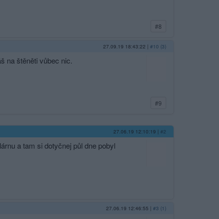
#8
27.09.19 18:43:22
|
#10 (3)
š na štěněti vůbec nic.
#9
27.06.19 12:10:19
|
#2
lárnu a tam si dotyčnej půl dne pobyl
27.06.19 12:46:55
|
#3 (1)