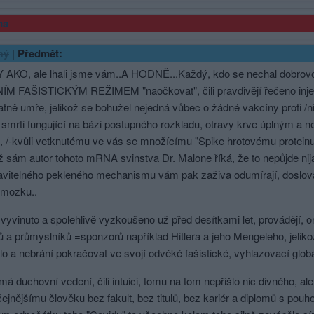
ma
|
Předmět:
ný
AKO, ale lhali jsme vám..A HODNĚ...Každý, kdo se nechal dobrovol
M FAŠISTICKÝM REŽIMEM "naočkovat", čili pravdivějí řečeno injekcí
tně umře, jelikož se bohužel nejedná vůbec o žádné vakcíny proti /ni
 smrti fungující na bázi postupného rozkladu, otravy krve úplným 
, /-kvůli vetknutému ve vás se množícímu "Spike hrotovému proteinu"= 
 sám autor tohoto mRNA svinstva Dr. Malone říká, že to nepůjde nijak
avitelného pekleného mechanismu vám pak zaživa odumírají, doslova 
 mozku..
 vyvinuto a spolehlivě vyzkoušeno už před desítkami let, provádějí, org
 a průmyslníků =sponzorů například Hitlera a jeho Mengeleho, jeliko
lo a nebrání pokračovat ve svojí odvěké fašistické, vyhlazovací globáln
á duchovní vedení, čili intuici, tomu na tom nepřišlo nic divného, 
ejnějšímu člověku bez fakult, bez titulů, bez kariér a diplomů s po