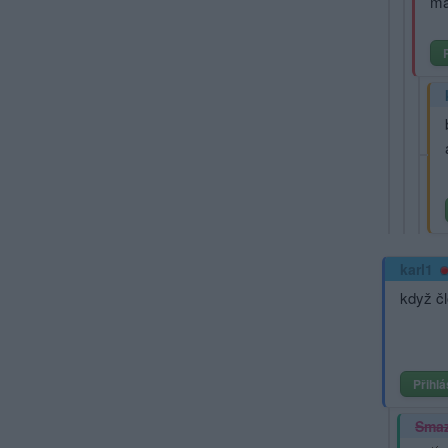
ma
karl1
když čl
Přihlá
Sma