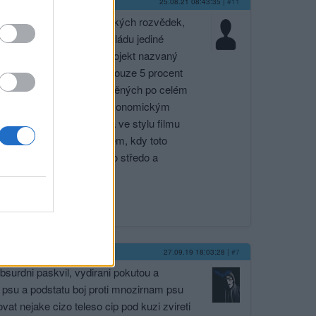
25.08.21 08:43:35
|
#11
 řízená důstojníky amerických rozvědek,
oji hegemonii, čili světovládu jediné
ídí globalisté a ti svůj projekt nazvaný
drojích...usa představují pouze 5 procent
 planety samozřejmě kořistěných po celém
acemi=roz­krádáním států ekonomickým
čanská válka, apokalypsa ve stylu filmu
ečně s kanadou a mexikem, kdy toto
..nebuou zasahovat ani do středo a
27.09.19 18:03:28
|
#7
bsurdni paskvil, vydirani pokutou a
tr psu a podstatu boj proti mnozirnam psu
at nejake cizo teleso cip pod kuzi zvireti