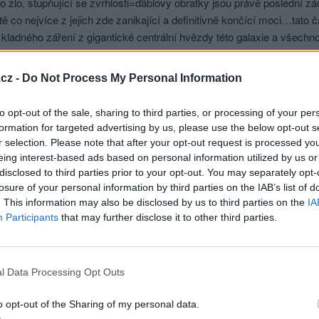
 zlo, stupňující se zvrhlosti=ďáblovy obratky jsou právě poslední z
tě co nejvíce z jejich zde zanikající a definitivně končící moci…tato 
 kladného záření z gigantické centrální hvězdy této galaxie a všechn
 zlé tolik šílí a pokouší se mnohem tvrdšími způsoby se zde ještě něj
arné pokusy o udržení stávající vlády zel a temnot na planetě a v ne
cz -
Do Not Process My Personal Information
 pekelných světů odtud co nejvíce lidských duší…světlo zde přebírá žez
na starých životních materialistických negativních základech a nemí
to opt-out of the sale, sharing to third parties, or processing of your per
ké, duchovní, niterné, všeoblímající, laskavé, slabším napomáhajíc
formation for targeted advertising by us, please use the below opt-out s
le nesnesou a neunesou, jeden bude vzat, druhý zanechán, obilí půjde
r selection. Please note that after your opt-out request is processed y
 oněch dnech také bude jako za dnů Noeho -je to potopa morální, po
eing interest-based ads based on personal information utilized by us or
 a nakonec přijde i globální potopa fyzická, celoplanetární…PO­TOPA.
disclosed to third parties prior to your opt-out. You may separately opt-
losure of your personal information by third parties on the IAB’s list of
á budova této staré a odcházející pidlivilizace postavená odpočátku
. This information may also be disclosed by us to third parties on the
IA
out, aby mohla býti započata výstavba budovy nové a to na skále..!!
Participants
that may further disclose it to other third parties.
ní NWO, čili žádné takovéto dnešní žalostné a prachbídné Covid-tota
novými záplatami, které jedině uspíší roztrhání se starého kabátu 
l Data Processing Opt Outs
sit se a odpovědět
o opt-out of the Sharing of my personal data.