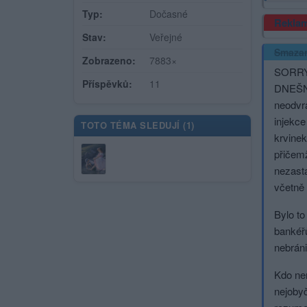
Typ:
Dočasné
Rekla
Stav:
Veřejné
Smaza
Zobrazeno:
7883×
SORRY 
Příspěvků:
11
DNEŠNÍ
neodvra
injekce
TOTO TÉMA SLEDUJÍ (
1
)
krvinek
přičemž
nezast
včetně
Bylo to
bankéřů
nebráni
Kdo nem
nejobyč