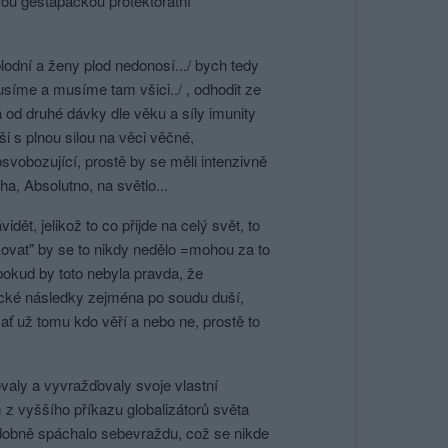
ou gestapáckou protektorátní
plodní a ženy plod nedonosí.../ bych tedy
usíme a musíme tam všici../ , odhodit ze
od druhé dávky dle věku a síly imunity
ši s plnou silou na věci věčné,
osvobozující, prostě by se měli intenzivně
a, Absolutno, na světlo...
ět, jelikož to co přijde na celý svět, to
kovat" by se to nikdy nedělo =mohou za to
pokud by toto nebyla pravda, že
ické následky zejména po soudu duší,
 ať už tomu kdo věří a nebo ne, prostě to
covaly a vyvražďovaly svoje vlastní
 z vyššího příkazu globalizátorů světa
podobně spáchalo sebevraždu, což se nikde