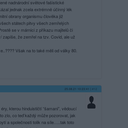
jené nadnárodní světové fašistické
akázal jednak zcela extrémně účinný lék
nitní obrany organismu člověka již
e všech státech pitvy všech zemřelých
ostě se v márnici z příkazu majitelů či
/ zapíše, že zemřel na tzv. Covid, ale už
 že..???? Však na to také měli od války 80.
25.08.21 10:23:41
|
#12
 éry, kterou hinduističtí “šamani”, vědoucí
to zlo, co teď každý může pozorovat, jak
 a společnosti tolik na síle…..tak toto