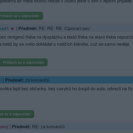
jitelama az treba skonci nekde v utulku jeste v tom v lepsim pripade.
Přihlásit se a odpovědět
|
Předmět:
RE: RE: RE: Cipovani psu
karl1
bez rentgenů třeba na dysplázku a testů třeba na ataxii třeba nepozná
a totéž by se mělo dokládat o rodičích štěněte, což se samo neděje
Přihlásit se a odpovědět
|
Předmět:
za komančů
ověka lapli bez občanky, bez cavyků ho šoupli do auta, odvezli na fíz
sit se a odpovědět
|
Předmět:
RE: za komančů
zaný