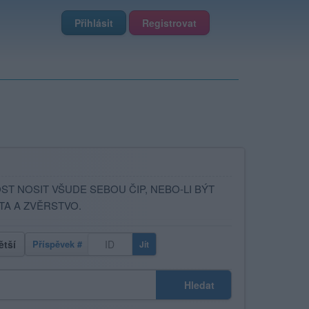
Přihlásit
Registrovat
T NOSIT VŠUDE SEBOU ČIP, NEBO-LI BÝT
TA A ZVĚRSTVO.
ětší
Příspěvek #
Jít
Hledat