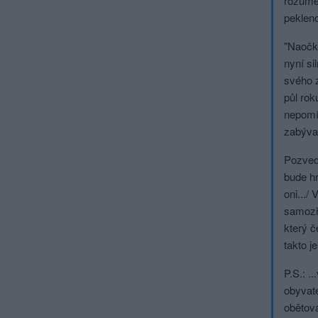
rozume
pekleno
"Naočko
nyní si
svého z
půl rok
nepomíj
zabývat
Pozvedn
bude hr
oni.../
samozře
který č
takto j
P.S.: .
obyvate
obětova