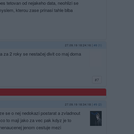
es tetovan od nejakeho data, neohlizi se
myslem, kterou zase prinasi tahle blba
27.09.19 18:24:16
|
#8 (1)
 a za 2 roky se nestačej divit co maj doma
#7
27.09.19 18:34:18
|
#9 (2)
 a ze se o nej nedokazi postarat a zvladnout
, co to maji jako za vec pak kdyz je to
y nenaucenej jenom cestuje mezi