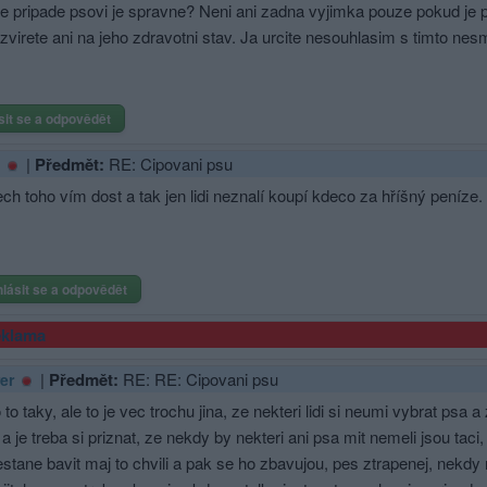
e pripade psovi je spravne? Neni ani zadna vyjimka pouze pokud je p
zvirete ani na jeho zdravotni stav. Ja urcite nesouhlasim s timto nes
.
sit se a odpovědět
|
Předmět:
RE: Cipovani psu
ch toho vím dost a tak jen lidi neznalí koupí kdeco za hříšný peníze.
hlásit se a odpovědět
klama
|
Předmět:
RE: RE: Cipovani psu
rer
 to taky, ale to je vec trochu jina, ze nekteri lidi si neumi vybrat psa
 a je treba si priznat, ze nekdy by nekteri ani psa mit nemeli jsou taci
estane bavit maj to chvili a pak se ho zbavujou, pes ztrapenej, nekd