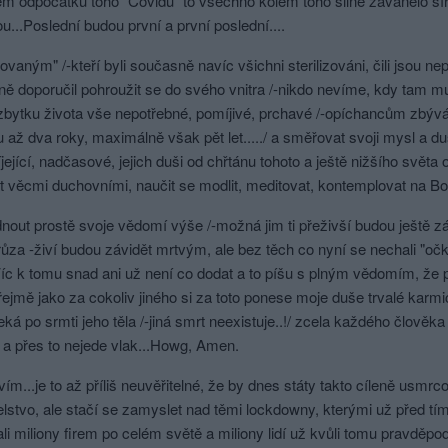
m odpočátku toho "Covidu" to všechno kolem toho silně zavánělo sír
u...Poslední budou první a první poslední....
vaným" /-kteří byli současně navíc všichni sterilizováni, čili jsou ne
lně doporučil pohroužit se do svého vnitra /-nikdo nevíme, kdy tam m
bytku života vše nepotřebné, pomíjivé, prchavé /-opíchancům zbývá 
u až dva roky, maximálně však pět let...../ a směřovat svoji mysl a du
ející, nadčasové, jejich duši od chřtánu tohoto a ještě nižšího světa 
 věcmi duchovními, naučit se modlit, meditovat, kontemplovat na Boh
out prostě svoje vědomí výše /-možná jim ti přeživší budou ještě závid
ůza -živí budou závidět mrtvým, ale bez těch co nyní se nechali "oč
 Víc k tomu snad ani už není co dodat a to píšu s plným vědomím, že 
jmě jako za cokoliv jiného si za toto ponese moje duše trvalé karm
eká po srmti jeho těla /-jiná smrt neexistuje..!/ zcela každého člověka
e a přes to nejede vlak...Howg, Amen.
..vím...je to až příliš neuvěřitelné, že by dnes státy takto cíleně usmr
lstvo, ale stačí se zamyslet nad těmi lockdowny, kterými už před tím
li miliony firem po celém světě a miliony lidí už kvůli tomu pravdě