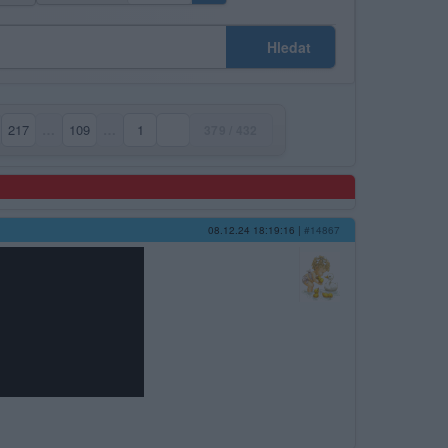
Hledat
217
…
109
…
1
379 / 432
08.12.24 18:19:16
|
#14867