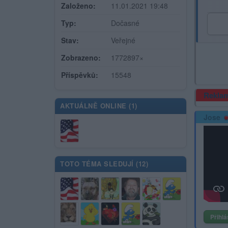
Založeno:
11.01.2021 19:48
Typ:
Dočasné
Stav:
Veřejné
Zobrazeno:
1772897×
Příspěvků:
15548
Rekla
AKTUÁLNĚ ONLINE (
1
)
Jose
TOTO TÉMA SLEDUJÍ (
12
)
Přihlá