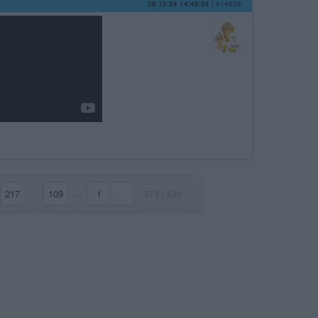
08.12.24 14:46:04
|
#14858
217
…
109
…
1
379 / 432