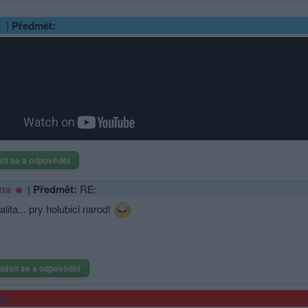
|
Předmět:
sit se a odpovědět
|
Předmět:
RE:
tta
alita... pry holubici narod!
hlásit se a odpovědět
ma