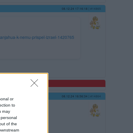
08.12.24 17:16:18
|
#14865
etanjahua-k-nemu-prispel-izrael-1420765
08.12.24 16:56:34
|
#14864
sonal or
ection to
ou may
 personal
out of the
 downstream