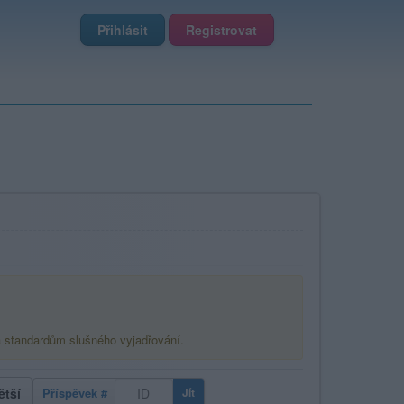
Přihlásit
Registrovat
á standardům slušného vyjadřování.
ětší
Příspěvek #
Jít