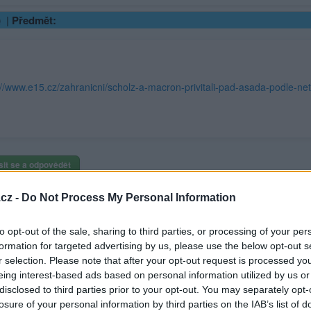
|
Předmět:
://www.e15.cz/zahranicni/scholz-a-macron-privitali-pad-asada-podle-n
sit se a odpovědět
ma
cz -
Do Not Process My Personal Information
|
Předmět:
to opt-out of the sale, sharing to third parties, or processing of your per
formation for targeted advertising by us, please use the below opt-out s
r selection. Please note that after your opt-out request is processed y
eing interest-based ads based on personal information utilized by us or
disclosed to third parties prior to your opt-out. You may separately opt-
losure of your personal information by third parties on the IAB’s list of