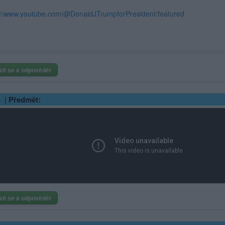
://www.youtube.com/@DonaldJTrumpforPresident/featured
sit se a odpovědět
|
Předmět:
sit se a odpovědět