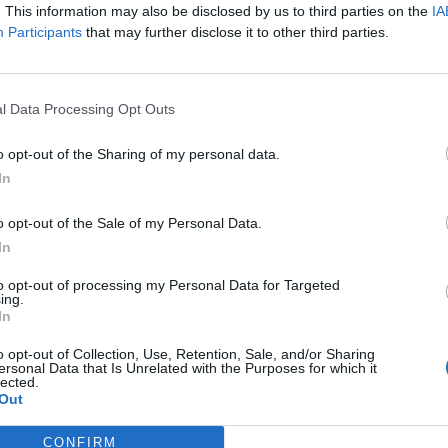
. This information may also be disclosed by us to third parties on the
IA
Participants
that may further disclose it to other third parties.
sit se a odpovědět
l Data Processing Opt Outs
|
Předmět:
o opt-out of the Sharing of my personal data.
In
o opt-out of the Sale of my Personal Data.
://www.novinky.cz/clanek/zahranicni-blizky-a-stredni-vychod-asad-opusti
In
to opt-out of processing my Personal Data for Targeted
ing.
In
sit se a odpovědět
o opt-out of Collection, Use, Retention, Sale, and/or Sharing
ersonal Data that Is Unrelated with the Purposes for which it
lected.
|
Předmět:
Out
CONFIRM