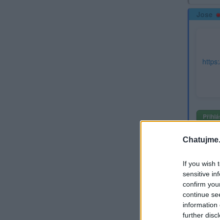
Jose
https
Přihlá
Rekla
Chatujme.
Jose
If you wish 
sensitive in
confirm you
continue se
information 
further disc