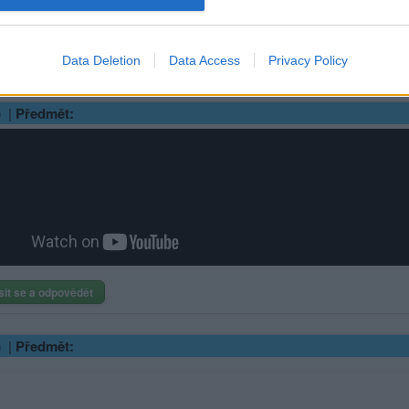
sit se a odpovědět
Data Deletion
Data Access
Privacy Policy
|
Předmět:
sit se a odpovědět
|
Předmět: