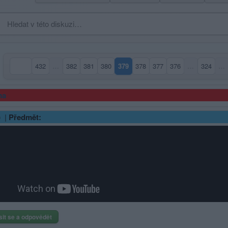
432
…
382
381
380
379
378
377
376
…
324
…
(aktuální strana)
ma
|
Předmět:
sit se a odpovědět