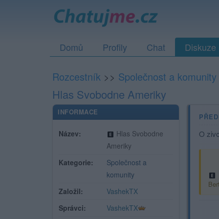
Domů
Profily
Chat
Diskuze
Rozcestník
>>
Společnost a komunity
Hlas Svobodne Ameriky
INFORMACE
PŘED
Název:
Hlas Svobodne
O zivo
Ameriky
Kategorie:
Společnost a
komunity
Ber
Založil:
VashekTX
Správci:
VashekTX