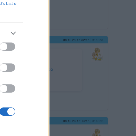
B’s List of
08.12.24 16:52:16
|
#14863
l-syrii-tvrdi-rusko-40500255
08.12.24 16:14:15
|
#14862