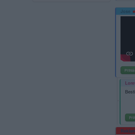
Jose
Přihlá
Lore
Besti
Při
Rekla