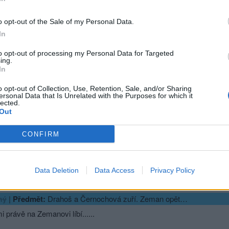
Předmět:
LichKingAnathema
Uvidí se hele, slováci jsou výbušnějšího charakteru, tak pokud udělá b
o opt-out of the Sale of my Personal Data.
my buďme zatím rádi, co máme my neb....bude hůř a ne jak říká jede
In
to opt-out of processing my Personal Data for Targeted
Přihlásit se a odpovědět
ing.
In
|
Předmět:
Zeman nechává ČSSD s výměnou Sta
ingAnathema
o opt-out of Collection, Use, Retention, Sale, and/or Sharing
ersonal Data that Is Unrelated with the Purposes for which it
e prezident Miloš Zeman postupovat v případě odvolání ministra ku
lected.
Out
radit místopředseda soc. dem. Michal Šmarda. // Pokaždé, když na 
stě Drahoše a říkám si zaplaťsatan, ještě že je tam Zeman
CONFIRM
sit se a odpovědět
Data Deletion
Data Access
Privacy Policy
ma
|
Předmět:
Drahoš a Černochová zuří. Zeman opět…
ný
i právě na Zemanovi líbí......