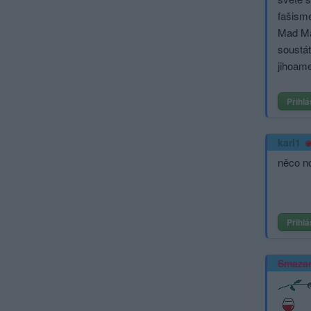
fašisme
Mad Ma
soustát
jihoame
Přihlá
karl1
něco n
Přihlá
Smaza