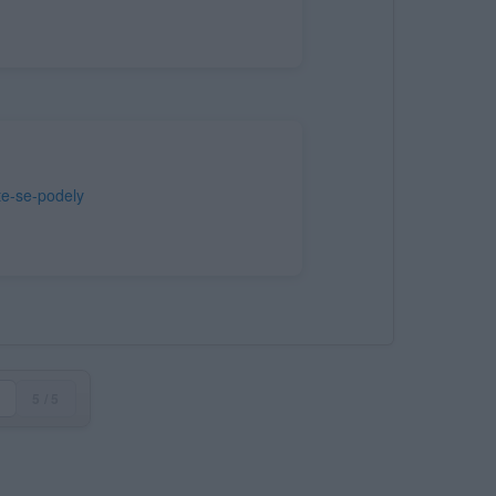
te-se-podely
5 / 5