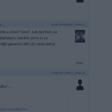
an…
13.05.19 09:26:51
|
#395 (1)
storie a učení "nové", kde bychom se
blahobytu, kterého jsme si za
nější generaci dětí učí neskutečný
#394
13.05.19 11:20:11
|
#396 (2)
iky"....
lad-republiky.htm