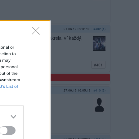
21.06.19 09:31:33
|
#402 (1)
stejně jako Merkelová Makrela, ví každý,
sonal or
ection to
ou may
#401
 personal
out of the
 downstream
B’s List of
27.06.19 16:05:13
|
#410 (2)