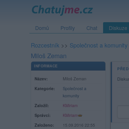
Domů
Profily
Chat
Diskuze
Rozcestník
>>
Společnost a komunity
Miloš Zeman
INFORMACE
PŘED
Název:
Miloš Zeman
Disku
Kategorie:
Společnost a
komunity
Založil:
KMiriam
Správci:
KMiriam
Založeno:
15.09.2016 22:55