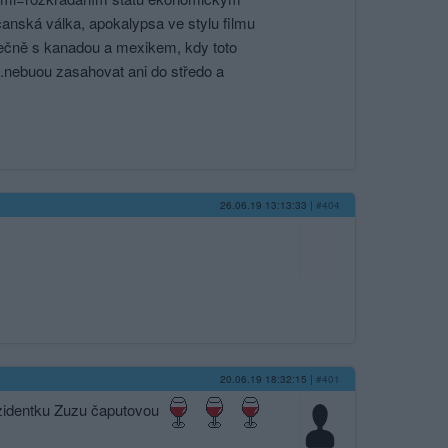
čanská válka, apokalypsa ve stylu filmu
ečně s kanadou a mexikem, kdy toto
..nebuou zasahovat ani do středo a
26.06.19 13:13:33
|
#404
20.06.19 18:32:15
|
#401
ezidentku Zuzu čaputovou