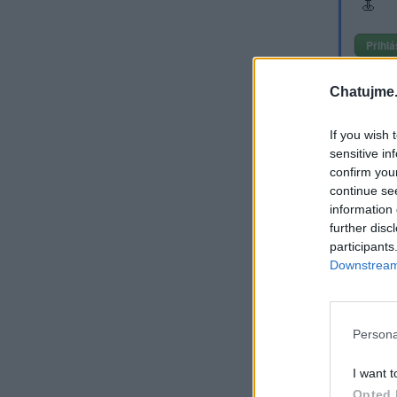
Přihlá
Lich
Chatujme.
Krom
kdo 
If you wish 
sensitive in
confirm you
Při
continue se
information 
Re
further disc
participants
Sm
Downstream 
ne
Persona
I want t
Opted 