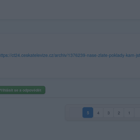
https://ct24.ceskatelevize.cz/archiv/1376239-nase-zlate-poklady-kam-js
Přihlásit se a odpovědět
5
4
3
2
1
(aktuální strana)