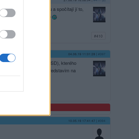
27.06.19 16:08:04
|
#411 (3)
otu, tak snad prohlédnou a spočítají jí to,
n řepkobaron, že bude líp
#410
ňka…
04.06.19 11:01:28
|
#397
ltury Antonína Staňka (ČSSD), kterého
něco takového dojde si představim na
10.05.19 17:41:47
|
#394