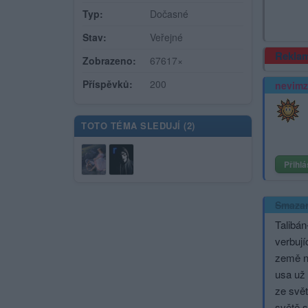
Typ:
Dočasné
Stav:
Veřejné
Rekla
Zobrazeno:
67617×
Příspěvků:
200
nevimz
TOTO TÉMA SLEDUJÍ (
2
)
Přihlá
Smaza
Talibán
verbují
země na
usa už 
ze svět
světě s