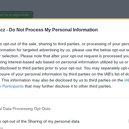
sit se a odpovědět
|
Předmět:
RE: ♥♥
KingAnathema
cz -
Do Not Process My Personal Information
 toho, že je zelená tak to, že Čaputová je Sorošová odnož a vítačka 
se zajímá o politiku. Více netřeba komentovat.
to opt-out of the sale, sharing to third parties, or processing of your per
formation for targeted advertising by us, please use the below opt-out s
r selection. Please note that after your opt-out request is processed y
hlásit se a odpovědět
eing interest-based ads based on personal information utilized by us or
disclosed to third parties prior to your opt-out. You may separately opt-
klama
losure of your personal information by third parties on the IAB’s list of
. This information may also be disclosed by us to third parties on the
IA
|
Předmět:
RE: RE: ♥♥
azaný
Participants
that may further disclose it to other third parties.
vím co ti na to říct když vidim že máš pravdu
l Data Processing Opt Outs
Přihlásit se a odpovědět
o opt-out of the Sharing of my personal data.
In
|
RE: RE: RE: ♥♥