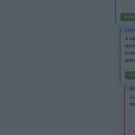
Přihlá
Lich
A udě
dově
prote
přek
Při
Sm
JJ
St