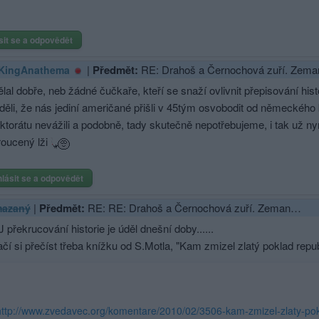
sit se a odpovědět
|
Předmět:
RE: Drahoš a Černochová zuří. Zem
KingAnathema
lal dobře, neb žádné čučkaře, kteří se snaží ovlivnit přepisování hi
děli, že nás jediní američané přišli v 45tým osvobodit od německého 
ktorátu nevážili a podobně, tady skutečně nepotřebujeme, i tak už ny
roucený lži
hlásit se a odpovědět
|
Předmět:
RE: RE: Drahoš a Černochová zuří. Zeman…
azaný
J překrucování historie je úděl dnešní doby......
ačí si přečíst třeba knížku od S.Motla, "Kam zmizel zlatý poklad republ
http://www.zvedavec.org/komentare/2010/02/3506-kam-zmizel-zlaty-pok