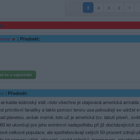
5
4
3
2
1
(aktuální strana)
ma
|
Předmět:
evim
sit se a odpovědět
|
Předmět:
ný
-al-kaida-islámský stát =toto všechno je utajovaná americká armáda
cé primitivní fanatiky a takto pomocí teroru usa pokoušejí se udržet sv
d planetou..avšak marně..toto už je americká tzv. labutí píseň...svět ř
60 let ukončují pro jeho extrémní nadspotřebu při již docházejících z
ové celkové populace, ale spotřebovávají celých 50 procent zdrojů
to let pomocí válek, převratů, vražd státníků, terorismem, privatiz