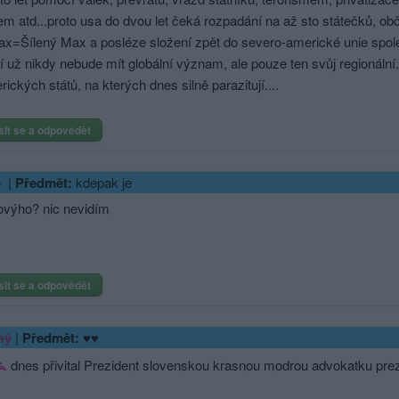
m atd...proto usa do dvou let čeká rozpadání na až sto státečků, ob
x=Šílený Max a posléze složení zpět do severo-americké unie spol
í už nikdy nebude mít globální význam, ale pouze ten svůj regionální
rických států, na kterých dnes silně parazitují....
sit se a odpovědět
|
Předmět:
kdepak je
ovýho? nic nevidím
sit se a odpovědět
|
Předmět:
♥♥
ný
dnes přivital Prezident slovenskou krasnou modrou advokatku pr