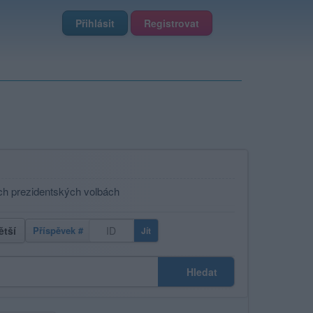
Přihlásit
Registrovat
ch prezidentských volbách
ětší
Příspěvek #
Jít
Hledat