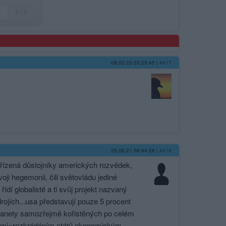
5 / 5
08.02.25 03:25:45
|
#417
25.08.21 08:44:28
|
#416
 řízená důstojníky amerických rozvědek,
oji hegemonii, čili světovládu jediné
ídí globalisté a ti svůj projekt nazvaný
drojích...usa představují pouze 5 procent
 planety samozřejmě kořistěných po celém
acemi=roz­krádáním států ekonomickým